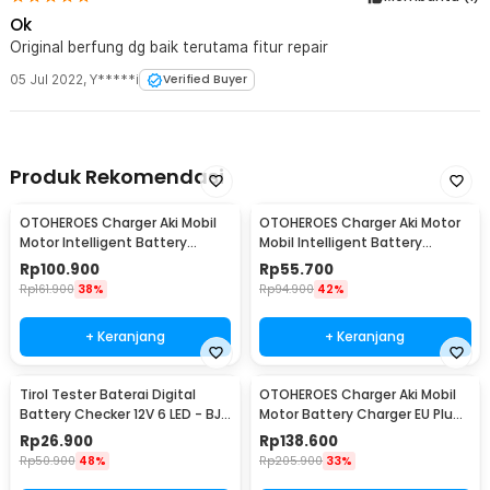
Ok
Original berfung dg baik terutama fitur repair
05 Jul 2022
,
Y*****i
Verified Buyer
Produk Rekomendasi
OTOHEROES Charger Aki Mobil
OTOHEROES Charger Aki Motor
Motor Intelligent Battery
Mobil Intelligent Battery
Charger 12V 6A - FBC1206D
Charger 12V 2A - UD11
Rp
100.900
Rp
55.700
Rp
161.900
38%
Rp
94.900
42%
+ Keranjang
+ Keranjang
Tirol Tester Baterai Digital
OTOHEROES Charger Aki Mobil
Battery Checker 12V 6 LED - BJ-
Motor Battery Charger EU Plug
803
12/24V 10A - UD21
Rp
26.900
Rp
138.600
Rp
50.900
48%
Rp
205.900
33%