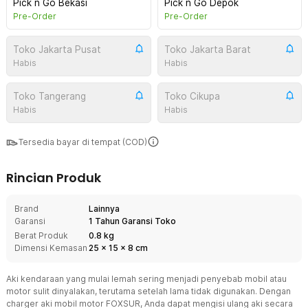
Pick n Go Bekasi
Pick n Go Depok
Pre-Order
Pre-Order
Toko Jakarta Pusat
Toko Jakarta Barat
Habis
Habis
Toko Tangerang
Toko Cikupa
Habis
Habis
Tersedia bayar di tempat (COD)
Rincian Produk
Brand
Lainnya
Garansi
1 Tahun Garansi Toko
Berat Produk
0.8 kg
Dimensi Kemasan
25
x
15
x
8
cm
Aki kendaraan yang mulai lemah sering menjadi penyebab mobil atau
motor sulit dinyalakan, terutama setelah lama tidak digunakan. Dengan
charger aki mobil motor FOXSUR, Anda dapat mengisi ulang aki secara