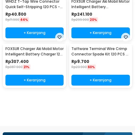
WHDZ T-Tap Wire Connector
FOXSUR Charger Aki Mobil Motor
Quick Self-Stripping 120 PCS -
Intelligent Battery
SC7
Charger12/24V 10A -
Rp
40.800
Rp
241.100
FBC122410D
Rp
71.900
44%
Rp
299.900
20%
+ Keranjang
+ Keranjang
FOXSUR Charger Aki Mobil Motor
Taffware Terminal Wire Crimp
Intelligent Battery Charger 12-
Connector Spade Kit 120 PCS -
24V 12A - FBC122412D
SC7
Rp
307.400
Rp
9.700
Rp
387.900
21%
Rp
23.900
60%
+ Keranjang
+ Keranjang
Beli Sekarang