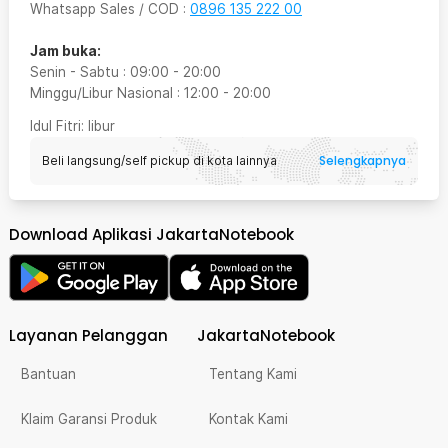
Whatsapp Sales / COD
:
0896 135 222 00
Jam buka:
Senin - Sabtu
:
09:00
-
20:00
Minggu/Libur Nasional
:
12:00
-
20:00
Idul Fitri
: libur
Selengkapnya
Beli langsung/self pickup di kota lainnya
Download Aplikasi JakartaNotebook
Layanan Pelanggan
JakartaNotebook
Bantuan
Tentang Kami
Klaim Garansi Produk
Kontak Kami