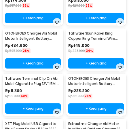
Rp
174.300
Rp
313.000
Rp
257.900
33%
Rp
428.900
28%
+ Keranjang
+ Keranjang
OTOHEROES Charger Aki Mobil
Taffware Skun Kabel Ring
Motor Intelligent Battery
Copper Ring Terminal Wire
Charger 12V/24V - AJ-618A
Connector 120 PCS - SC6-25
Rp
434.600
Rp
148.000
Rp
595.900
28%
Rp
223.900
34%
+ Keranjang
+ Keranjang
Taffware Terminal Clip On Aki
OTOHEROES Charger Aki Mobil
Mobil Cigarette Plug 12V 1.5M -
Motor Intelligent Battery
A3381
Charger 12V/24V - CDQ-628
Rp
9.300
Rp
228.200
Rp
22.900
60%
Rp
312.900
28%
+ Keranjang
+ Keranjang
XZT Plug Mobil USB Cigarette
Extractme Charger Aki Motor
Plug Power Socket 5 V to 12 V -
Intelligent Battery Charger 12V