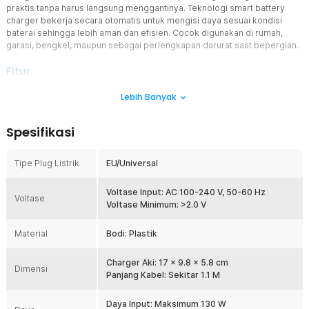
praktis tanpa harus langsung menggantinya. Teknologi smart battery
charger bekerja secara otomatis untuk mengisi daya sesuai kondisi
baterai sehingga lebih aman dan efisien. Cocok digunakan di rumah,
garasi, bengkel, maupun sebagai perlengkapan darurat saat bepergian.
Fitur
Smart Charger Otomatis
Lebih Banyak
Charger aki mobil motor FOXSUR menggunakan sistem intelligent
charging yang mampu mendeteksi kondisi baterai sebelum proses
Spesifikasi
pengisian dimulai. Sistem ini membantu memberikan arus pengisian
yang sesuai sehingga proses pengisian menjadi lebih stabil.
Setelah baterai penuh, charger akan menghentikan pengisian
Tipe Plug Listrik
EU/Universal
secara otomatis untuk membantu mengurangi risiko overcharge.
Fitur ini membuat charger aki mobil motor lebih praktis digunakan
Voltase Input: AC 100-240 V, 50-60 Hz
bahkan oleh pengguna awam.
Voltase
Voltase Minimum: >2.0 V
Kompatibel untuk Mobil dan Motor
Charger aki mobil motor dapat digunakan pada aki 12 V maupun 24
Material
Bodi: Plastik
V sehingga kompatibel dengan berbagai jenis kendaraan.
Mendukung kapasitas baterai mulai dari 6 Ah hingga 150 Ah,
Charger Aki: 17 x 9.8 x 5.8 cm
sehingga cocok untuk sebagian besar aki motor maupun mobil.
Dimensi
Panjang Kabel: Sekitar 1.1 M
Anda tidak perlu membeli dua charger berbeda untuk kendaraan
yang berbeda. Penggunaan menjadi lebih hemat dan fleksibel.
Daya Input: Maksimum 130 W