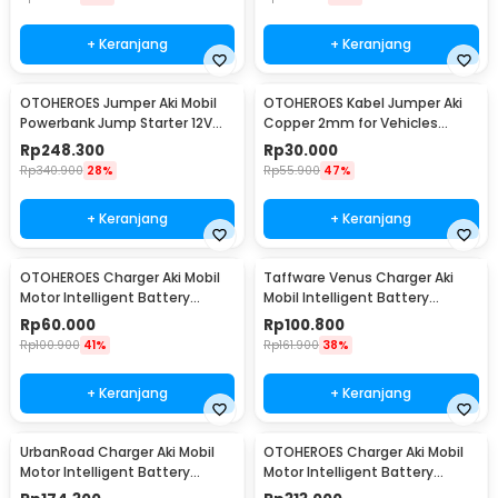
+ Keranjang
+ Keranjang
OTOHEROES Jumper Aki Mobil
OTOHEROES Kabel Jumper Aki
Powerbank Jump Starter 12V
Copper 2mm for Vehicles
10000mAh 300A - K21
Under 2000cc 2.8M - D800
Rp
248.300
Rp
30.000
Rp
340.900
28%
Rp
55.900
47%
+ Keranjang
+ Keranjang
OTOHEROES Charger Aki Mobil
Taffware Venus Charger Aki
Motor Intelligent Battery
Mobil Intelligent Battery
Charger 12V 2A - C1202-6
Charger 12V 6A - UD20
Rp
60.000
Rp
100.800
Rp
100.900
41%
Rp
161.900
38%
+ Keranjang
+ Keranjang
UrbanRoad Charger Aki Mobil
OTOHEROES Charger Aki Mobil
Motor Intelligent Battery
Motor Intelligent Battery
Charger 6V/12V - MF1
Charger 12V/24V - AJ-618D