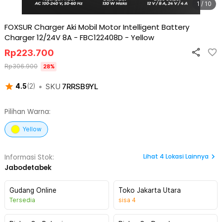
1 / 10
FOXSUR Charger Aki Mobil Motor Intelligent Battery
Charger 12/24V 8A - FBC122408D
-
Yellow
Rp
223.700
Rp
306.900
28
%
•
SKU
7RRSB9YL
4.5
(
2
)
Pilihan Warna:
Yellow
Lihat
4
Lokasi Lainnya
Informasi Stok:
Jabodetabek
Gudang Online
Toko Jakarta Utara
Tersedia
sisa
4