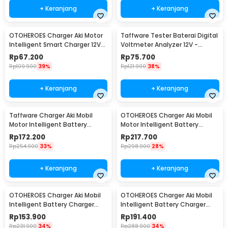
+ Keranjang
+ Keranjang
OTOHEROES Charger Aki Motor
Taffware Tester Baterai Digital
Intelligent Smart Charger 12V
Voltmeter Analyzer 12V -
2A EU Plug - UD12
CNBJ-805
Rp
67.200
Rp
75.700
Rp
109.900
39%
Rp
121.900
38%
+ Keranjang
+ Keranjang
Taffware Charger Aki Mobil
OTOHEROES Charger Aki Mobil
Motor Intelligent Battery
Motor Intelligent Battery
Charger 12V 20A - KC-20A
Charger 12V/24V - LD-002S
Rp
172.200
Rp
217.700
Rp
254.900
33%
Rp
298.900
28%
+ Keranjang
+ Keranjang
OTOHEROES Charger Aki Mobil
OTOHEROES Charger Aki Mobil
Intelligent Battery Charger
Intelligent Battery Charger
12V/24V 10A - MF-2
12V/24V 10A - MF-2B
Rp
153.900
Rp
191.400
Rp
231.900
34%
Rp
288.900
34%