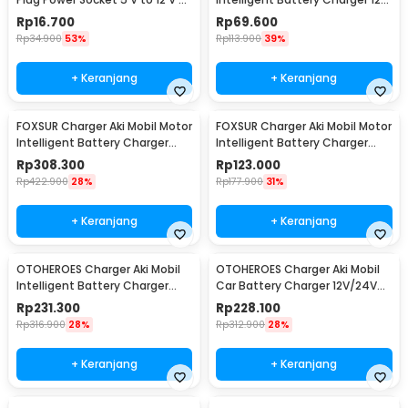
XZT0017
2A - H-2
Rp
16.700
Rp
69.600
Rp
34.900
53%
Rp
113.900
39%
+ Keranjang
+ Keranjang
FOXSUR Charger Aki Mobil Motor
FOXSUR Charger Aki Mobil Motor
Intelligent Battery Charger
Intelligent Battery Charger
12V/24V 12A - FBC122412D
6V/12V 2A - FBC061202D
Rp
308.300
Rp
123.000
Rp
422.900
28%
Rp
177.900
31%
+ Keranjang
+ Keranjang
OTOHEROES Charger Aki Mobil
OTOHEROES Charger Aki Mobil
Intelligent Battery Charger
Car Battery Charger 12V/24V
12V/24V 15A - BT-168
15A - BLM-CDQ-168
Rp
231.300
Rp
228.100
Rp
316.900
28%
Rp
312.900
28%
+ Keranjang
+ Keranjang