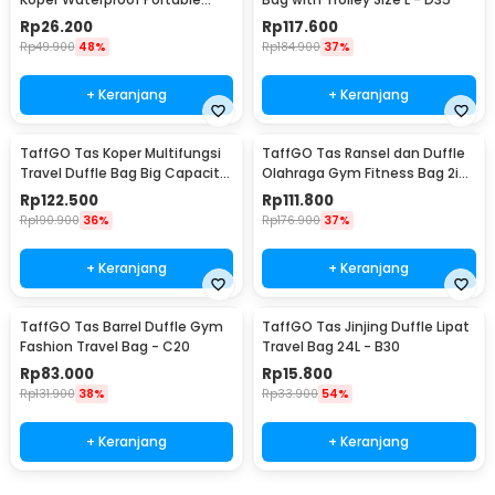
Folding Bag 32L - SW1014
Rp
26.200
Rp
117.600
Rp
49.900
48%
Rp
184.900
37%
+ Keranjang
+ Keranjang
TaffGO Tas Koper Multifungsi
TaffGO Tas Ransel dan Duffle
Travel Duffle Bag Big Capacity
Olahraga Gym Fitness Bag 2in1
3 Concept Eyes - D30
Polyester - T90
Rp
122.500
Rp
111.800
Rp
190.900
36%
Rp
176.900
37%
+ Keranjang
+ Keranjang
TaffGO Tas Barrel Duffle Gym
TaffGO Tas Jinjing Duffle Lipat
Fashion Travel Bag - C20
Travel Bag 24L - B30
Rp
83.000
Rp
15.800
Rp
131.900
38%
Rp
33.900
54%
+ Keranjang
+ Keranjang