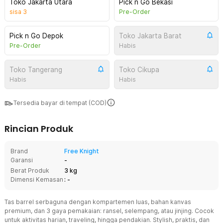
Toko Jakarta Utara
Pick n Go Bekasi
sisa
3
Pre-Order
Pick n Go Depok
Toko Jakarta Barat
Pre-Order
Habis
Toko Tangerang
Toko Cikupa
Habis
Habis
Tersedia bayar di tempat (COD)
Rincian Produk
Brand
Free Knight
Garansi
-
Berat Produk
3 kg
Dimensi Kemasan
: -
Tas barrel serbaguna dengan kompartemen luas, bahan kanvas
premium, dan 3 gaya pemakaian: ransel, selempang, atau jinjing. Cocok
untuk aktivitas harian, traveling, hingga pendakian. Stylish, praktis, dan