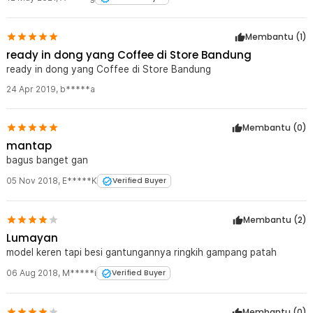
Membantu (
1
)
ready in dong yang Coffee di Store Bandung
ready in dong yang Coffee di Store Bandung
24 Apr 2019
,
b*****a
Membantu (
0
)
mantap
bagus banget gan
05 Nov 2018
,
E*****K
Verified Buyer
Membantu (
2
)
Lumayan
model keren tapi besi gantungannya ringkih gampang patah
06 Aug 2018
,
M*****i
Verified Buyer
Membantu (
0
)