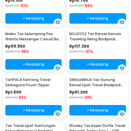
Rp
13.100
Rp
15.700
Rp
29.900
57%
Rp
33.900
54%
+ Keranjang
+ Keranjang
Maibo Tas Selempang Pria
MOJOYCE Tas Ransel Kanvas
Wanita Messenger Casual Bag
Traveling Hiking Backpack
Canvas Printing - 1125
Oxford Waterproof - MJ700
Rp
59.900
Rp
117.300
Rp
148.900
60%
Rp
183.900
37%
+ Keranjang
+ Keranjang
TaffPACK Kantong Travel
XINGUANHUA Tas Gunung
Serbaguna Pouch Zipper
Ransel Lipat Travel Backpack
Organizer 1 PCS - CC-003
Waterproof 17L - GC17
Rp
1.600
Rp
61.200
Rp
9.900
84%
Rp
101.900
40%
+ Keranjang
+ Keranjang
Tas Travel Lipat Gantungan
Rhodey Tas Koper Duffle Travel
Koper Waterproof Portable
Bag with Trolley Size L - D35