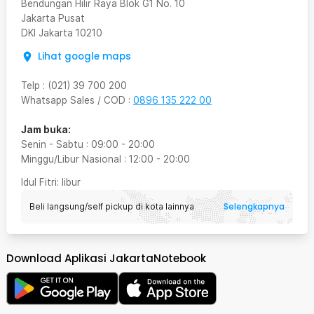
Bendungan Hilir Raya Blok G1 No. 10
Jakarta Pusat
DKI Jakarta
10210
Lihat google maps
Telp
:
(021) 39 700 200
Whatsapp Sales / COD
:
0896 135 222 00
Jam buka:
Senin - Sabtu
:
09:00
-
20:00
Minggu/Libur Nasional
:
12:00
-
20:00
Idul Fitri
: libur
Selengkapnya
Beli langsung/self pickup di kota lainnya
Download Aplikasi JakartaNotebook