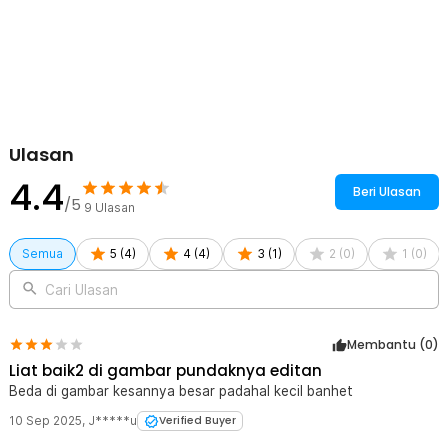
1 x Free Knight Tas Ransel Selempang Barrel Travel
Mountaineering Canvas - CC05
1 x Strap Tali Selempang
Ulasan
4.4
Beri Ulasan
/5
9
Ulasan
Semua
5
(
4
)
4
(
4
)
3
(
1
)
2
(
0
)
1
(
0
)
Cari Ulasan
Membantu (
0
)
Liat baik2 di gambar pundaknya editan
Beda di gambar kesannya besar padahal kecil banhet
10 Sep 2025
,
J*****u
Verified Buyer