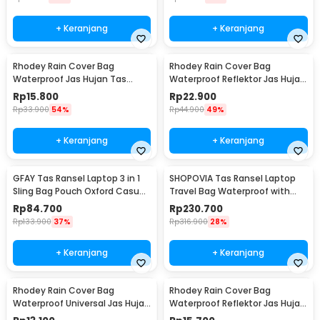
+ Keranjang
+ Keranjang
Rhodey Rain Cover Bag
Rhodey Rain Cover Bag
Waterproof Jas Hujan Tas
Waterproof Reflektor Jas Hujan
Ransel 45L - WB10
Tas Ransel 45L - NB10
Rp
15.800
Rp
22.900
Rp
33.900
54%
Rp
44.900
49%
+ Keranjang
+ Keranjang
GFAY Tas Ransel Laptop 3 in 1
SHOPOVIA Tas Ransel Laptop
Sling Bag Pouch Oxford Casual
Travel Bag Waterproof with
Style - KC30
USB Port 35L - KC14
Rp
84.700
Rp
230.700
Rp
133.900
37%
Rp
316.900
28%
+ Keranjang
+ Keranjang
Rhodey Rain Cover Bag
Rhodey Rain Cover Bag
Waterproof Universal Jas Hujan
Waterproof Reflektor Jas Hujan
Tas Ransel 50-60L - WB20
Tas Ransel 25L - NB10