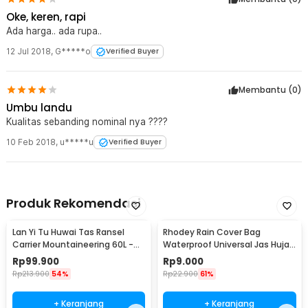
Oke, keren, rapi
Ada harga.. ada rupa..
12 Jul 2018
,
G*****o
Verified Buyer
Membantu (
0
)
Umbu landu
Kualitas sebanding nominal nya ????
10 Feb 2018
,
u*****u
Verified Buyer
Produk Rekomendasi
Lan Yi Tu Huwai Tas Ransel
Rhodey Rain Cover Bag
Carrier Mountaineering 60L -
Waterproof Universal Jas Hujan
GC64
Tas Ransel 30-40L - WB20
Rp
99.900
Rp
9.000
Rp
213.900
54%
Rp
22.900
61%
+ Keranjang
+ Keranjang