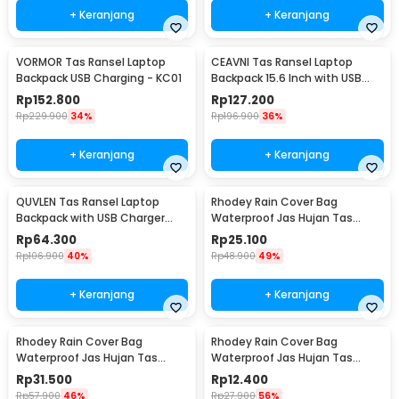
+ Keranjang
+ Keranjang
VORMOR Tas Ransel Laptop
CEAVNI Tas Ransel Laptop
Backpack USB Charging - KC01
Backpack 15.6 Inch with USB
Charger Port - KC32
Rp
152.800
Rp
127.200
Rp
229.900
34%
Rp
196.900
36%
+ Keranjang
+ Keranjang
QUVLEN Tas Ransel Laptop
Rhodey Rain Cover Bag
Backpack with USB Charger
Waterproof Jas Hujan Tas
Port - KC04
Ransel 60L - WB10
Rp
64.300
Rp
25.100
Rp
106.900
40%
Rp
48.900
49%
+ Keranjang
+ Keranjang
Rhodey Rain Cover Bag
Rhodey Rain Cover Bag
Waterproof Jas Hujan Tas
Waterproof Jas Hujan Tas
Ransel 80L - WB10
Ransel 35L - WB10
Rp
31.500
Rp
12.400
Rp
57.900
46%
Rp
27.900
56%