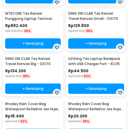
NITECORE Tas Ransel
DING XIN CLAN Tas Ransel
Punggung Laptop Tactical
Travel Kanvas Small - DX170
Backpack Outdoor - BP20
Rp
892.400
Rp
129.800
Rp
1.204.900
26%
Rp
200.900
36%
+ Keranjang
+ Keranjang
DING XIN CLAN Tas Ransel
Litthing Tas Laptop Backpack
Travel Kanvas Big - DX170
with USB Charger Port - KC35
Rp
134.200
Rp
44.900
Rp
205.900
35%
Rp
76.900
42%
+ Keranjang
+ Keranjang
Rhodey Rain Cover Bag
Rhodey Rain Cover Bag
Waterproof Reflektor Jas Hujan
Waterproof Reflektor Jas Hujan
Tas Ransel 35L - NB10
Tas Ransel 20L - NB10
Rp
18.400
Rp
20.200
Rp
37.900
52%
Rp
31.000
35%