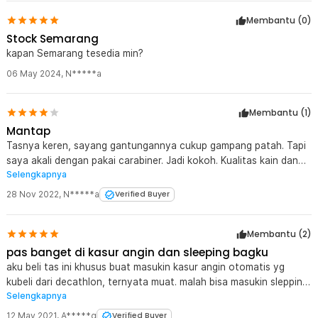
Membantu (
0
)
Stock Semarang
kapan Semarang tesedia min?
06 May 2024
,
N*****a
Membantu (
1
)
Mantap
Tasnya keren, sayang gantungannya cukup gampang patah. Tapi
saya akali dengan pakai carabiner. Jadi kokoh. Kualitas kain dan
Selengkapnya
jahitan sih bagus banget.
28 Nov 2022
,
N*****a
Verified Buyer
Membantu (
2
)
pas banget di kasur angin dan sleeping bagku
aku beli tas ini khusus buat masukin kasur angin otomatis yg
kubeli dari decathlon, ternyata muat. malah bisa masukin slepping
Selengkapnya
bag deuter + bantal tiup decathlon juga. jadi praktir bisa
backpacker dan tidur di bandara hahaha
12 May 2021
,
A*****g
Verified Buyer