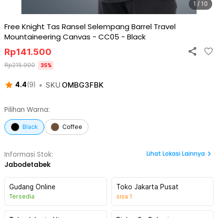
1 / 10
Free Knight Tas Ransel Selempang Barrel Travel
Mountaineering Canvas - CC05
-
Black
Rp
141.500
Rp
215.900
35
%
•
SKU
OMBG3FBK
4.4
(
9
)
Pilihan Warna:
Black
Coffee
Lihat
Lokasi Lainnya
Informasi Stok:
Jabodetabek
Gudang Online
Toko Jakarta Pusat
Tersedia
sisa
1