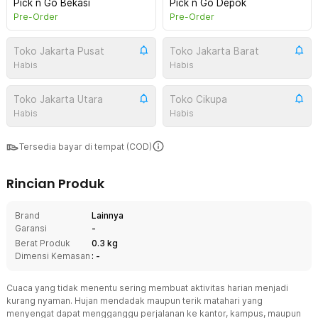
Pick n Go Bekasi
Pick n Go Depok
Pre-Order
Pre-Order
Toko Jakarta Pusat
Toko Jakarta Barat
Habis
Habis
Toko Jakarta Utara
Toko Cikupa
Habis
Habis
Tersedia bayar di tempat (COD)
Rincian Produk
Brand
Lainnya
Garansi
-
Berat Produk
0.3 kg
Dimensi Kemasan
: -
Cuaca yang tidak menentu sering membuat aktivitas harian menjadi
kurang nyaman. Hujan mendadak maupun terik matahari yang
menyengat dapat mengganggu perjalanan ke kantor, kampus, maupun