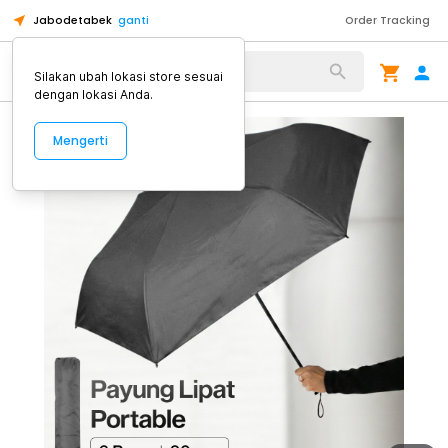
Jabodetabek
ganti
Order Tracking
Alat Kopi
Silakan ubah lokasi store sesuai
dengan lokasi Anda.
Mengerti