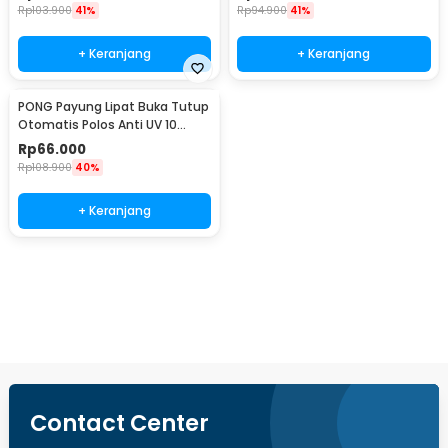
Rp
103.900
41%
Rp
94.900
41%
+ Keranjang
+ Keranjang
PONG Payung Lipat Buka Tutup
Otomatis Polos Anti UV 10
Bone 107cm - CJZ15
Rp
66.000
Rp
108.900
40%
+ Keranjang
Beli Sekarang
Contact Center