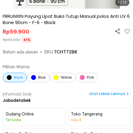
1 / 10
FRRUIWEN Payung Lipat Buka Tutup Manual polos Anti UV 6
Bone 90cm - F-6
-
Black
Rp
59.900
Rp
99.900
41
%
Belum ada ulasan
•
SKU
7CHT72BK
Pilihan Warna:
Black
Blue
Yellow
Pink
Lihat
Lokasi Lainnya
Informasi Stok:
Jabodetabek
Gudang Online
Toko Tangerang
Tersedia
sisa
4