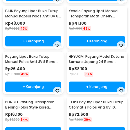
FJUN Payung Lipat Buka Tutup
Yeselo Payung Lipat Manual
Manual Kapsul Polos Anti UV 6
Transparan Motif Cherry
Bone 87cm - PAS341
Blossom 8 Bone 95cm - E023
Rp
43.000
Rp
41.100
Rp
74.900
43%
Rp
71.900
43%
+ Keranjang
+ Keranjang
Payung Lipat Buka Tutup
HHYUKIMI Payung Model Katana
Manual Polos Anti UV 8 Bone
Samurai Jepang 24 Bone
95cm - UM162
105cm - B062
Rp
26.400
Rp
82.100
Rp
50.900
49%
Rp
129.900
37%
+ Keranjang
+ Keranjang
PONGEE Payung Transparan
TOPX Payung Lipat Buka Tutup
Bening Polos Style Korea
Otomatis Polos Anti UV 10
Jepang 8 Bone 90cm - P077
Bone 105cm - T1212
Rp
16.100
Rp
72.600
Rp
34.900
54%
Rp
117.900
39%