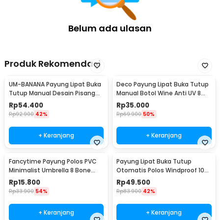
Belum ada ulasan
Produk Rekomendasi
UM-BANANA Payung Lipat Buka
Deco Payung Lipat Buka Tutup
Tutup Manual Desain Pisang
Manual Botol Wine Anti UV 8
Umbrella 88cm - UME0007
Bone 97cm - YS06
Rp
54.400
Rp
35.000
Rp
92.900
42%
Rp
69.900
50%
+ Keranjang
+ Keranjang
Fancytime Payung Polos PVC
Payung Lipat Buka Tutup
Minimalist Umbrella 8 Bone
Otomatis Polos Windproof 10
90cm - P075
Bone 105cm - CJZ13
Rp
15.800
Rp
49.500
Rp
33.900
54%
Rp
83.900
42%
+ Keranjang
+ Keranjang