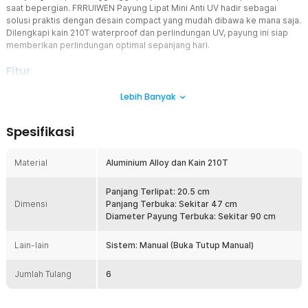
saat bepergian. FRRUIWEN Payung Lipat Mini Anti UV hadir sebagai
solusi praktis dengan desain compact yang mudah dibawa ke mana saja.
Dilengkapi kain 210T waterproof dan perlindungan UV, payung ini siap
memberikan perlindungan optimal sepanjang hari.
Fitur
Ukuran Mini yang Praktis Dibawa
Lebih Banyak
Payung lipat ini memiliki ukuran terlipat sekitar 20.5 cm sehingga
sangat mudah disimpan di dalam tas kerja, tas wanita, ransel,
Spesifikasi
maupun koper. Bentuknya yang compact tidak memakan banyak
ruang dan nyaman dibawa setiap hari. Cocok untuk pengguna
dengan mobilitas tinggi yang membutuhkan perlindungan cuaca
Material
Aluminium Alloy dan Kain 210T
kapan saja.
Perlindungan dari Hujan dan Sinar Matahari
Panjang Terlipat: 20.5 cm
Dimensi
FRRUIWEN menghadirkan payung yang dapat digunakan baik saat
Panjang Terbuka: Sekitar 47 cm
hujan maupun cuaca panas. Lapisan kain membantu mengurangi
Diameter Payung Terbuka: Sekitar 90 cm
paparan sinar matahari secara langsung sekaligus memberikan
perlindungan dari air hujan. Solusi praktis untuk berbagai kondisi
Lain-lain
Sistem: Manual (Buka Tutup Manual)
cuaca dalam satu produk.
Material Kain 210T Berkualitas
Jumlah Tulang
6
Kanopi menggunakan kain 210T yang tebal dan memiliki
kemampuan waterproof yang baik. Material ini membantu