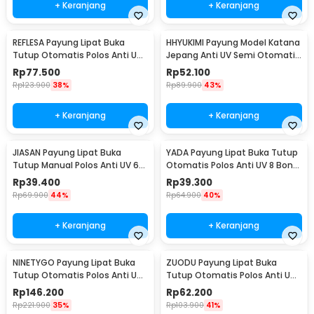
+ Keranjang
+ Keranjang
REFLESA Payung Lipat Buka
HHYUKIMI Payung Model Katana
Tutup Otomatis Polos Anti UV
Jepang Anti UV Semi Otomatis
10 Bone 105cm - MI7454
8 Bone 103cm - AA415
Rp
77.500
Rp
52.100
Rp
123.900
38%
Rp
89.900
43%
+ Keranjang
+ Keranjang
JIASAN Payung Lipat Buka
YADA Payung Lipat Buka Tutup
Tutup Manual Polos Anti UV 6
Otomatis Polos Anti UV 8 Bone
Bone 90cm - A50
96cm - YD98
Rp
39.400
Rp
39.300
Rp
69.900
44%
Rp
64.900
40%
+ Keranjang
+ Keranjang
NINETYGO Payung Lipat Buka
ZUODU Payung Lipat Buka
Tutup Otomatis Polos Anti UV
Tutup Otomatis Polos Anti UV
8 Bone 108cm - 2008U
10 Bone 105cm - ZPL2
Rp
146.200
Rp
62.200
Rp
221.900
35%
Rp
103.900
41%