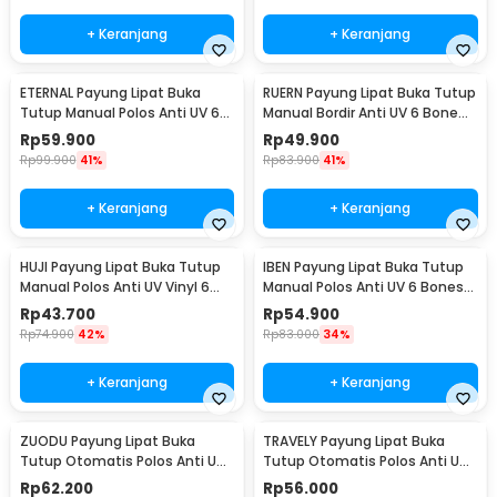
+ Keranjang
+ Keranjang
ETERNAL Payung Lipat Buka
RUERN Payung Lipat Buka Tutup
Tutup Manual Polos Anti UV 6
Manual Bordir Anti UV 6 Bone
Bone 50cm - E-50
92cm - R-3
Rp
59.900
Rp
49.900
Rp
99.900
41%
Rp
83.900
41%
+ Keranjang
+ Keranjang
HUJI Payung Lipat Buka Tutup
IBEN Payung Lipat Buka Tutup
Manual Polos Anti UV Vinyl 6
Manual Polos Anti UV 6 Bones
Bone 90cm - HJ190
90cm - HA003
Rp
43.700
Rp
54.900
Rp
74.900
42%
Rp
83.000
34%
+ Keranjang
+ Keranjang
ZUODU Payung Lipat Buka
TRAVELY Payung Lipat Buka
Tutup Otomatis Polos Anti UV
Tutup Otomatis Polos Anti UV
10 Bone 103cm - YMD-10
12 Bone 105cm - TRA002
Rp
62.200
Rp
56.000