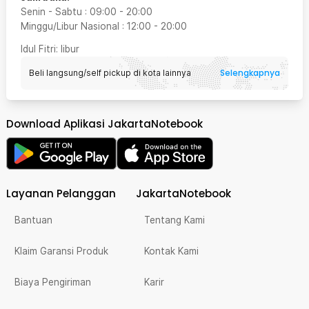
Senin - Sabtu
:
09:00
-
20:00
Minggu/Libur Nasional
:
12:00
-
20:00
Idul Fitri
: libur
Selengkapnya
Beli langsung/self pickup di kota lainnya
Download Aplikasi JakartaNotebook
Layanan Pelanggan
JakartaNotebook
Bantuan
Tentang Kami
Klaim Garansi Produk
Kontak Kami
Biaya Pengiriman
Karir