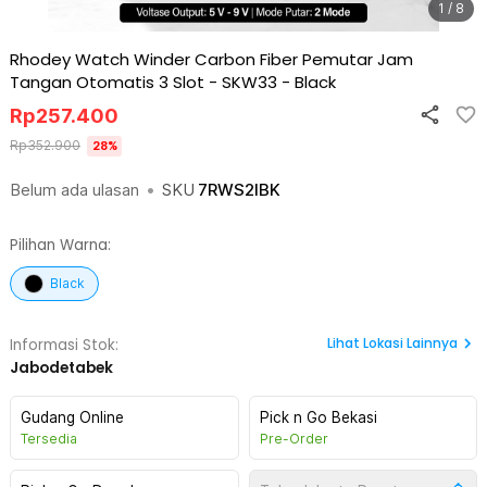
1 / 8
Rhodey Watch Winder Carbon Fiber Pemutar Jam
Tangan Otomatis 3 Slot - SKW33
-
Black
Rp
257.400
Rp
352.900
28
%
Belum ada ulasan
•
SKU
7RWS2IBK
Pilihan Warna:
Black
Lihat
Lokasi Lainnya
Informasi Stok:
Jabodetabek
Gudang Online
Pick n Go Bekasi
Tersedia
Pre-Order