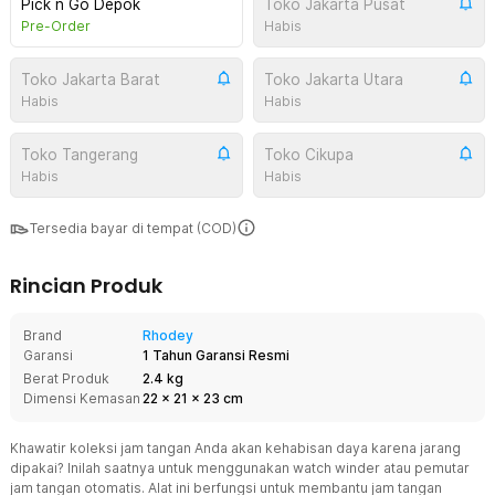
Pick n Go Depok
Toko Jakarta Pusat
Pre-Order
Habis
Toko Jakarta Barat
Toko Jakarta Utara
Habis
Habis
Toko Tangerang
Toko Cikupa
Habis
Habis
Tersedia bayar di tempat (COD)
Rincian Produk
Brand
Rhodey
Garansi
1 Tahun Garansi Resmi
Berat Produk
2.4 kg
Dimensi Kemasan
22
x
21
x
23
cm
Khawatir koleksi jam tangan Anda akan kehabisan daya karena jarang
dipakai? Inilah saatnya untuk menggunakan watch winder atau pemutar
jam tangan otomatis. Alat ini berfungsi untuk membantu jam tangan