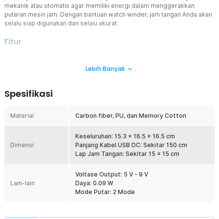
mekanik atau otomatis agar memiliki energi dalam menggerakkan
putaran mesin jam. Dengan bantuan watch winder, jam tangan Anda akan
selalu siap digunakan dan selalu akurat.
Fitur
Jaga Mekanisme Mesin Jam
Lebih Banyak
Jika jam tangan Anda tidak digunakan dalam waktu lama, energi
kinetik yang dihasilkan tidak mampu untuk menjaga mesin jam tetap
berjalan. Inilah peran watch winder untuk menyediakan gerakan
Spesifikasi
konstan guna mengisi energi dan mencegah terhentinya
mekanisme jam serta waktunya.
Material
Carbon fiber, PU, dan Memory Cotton
Cegah Kerusakan Jam Tangan
Kerusakan komponen mesin jam karena jarang digunakan tidak
perlu Anda khawatirkan. Dengan terus bergerak, watch winder akan
Keseluruhan: 15.3 x 16.5 x 16.5 cm
Dimensi
membantu mencegah pengerasan pelumas mesin jam yang dapat
Panjang Kabel USB DC: Sekitar 150 cm
menyebabkan keausan dan masalah lainnya di kemudian hari.
Lap Jam Tangan: Sekitar 15 x 15 cm
3 Slot Putar Lebih Efisien
Voltase Output: 5 V - 9 V
Anda bisa memasang 3 jam tangan sekaligus di dalam alat putar ini.
Lain-lain
Daya: 0.09 W
Anda pun dapat menghemat ruang, daya listrik, dan biaya. Inilah
Mode Putar: 2 Mode
yang membuatnya cocok digunakan oleh para kolektor atau untuk
keperluan penataan produk di toko jam.
Sesuai dengan Diameter Jam