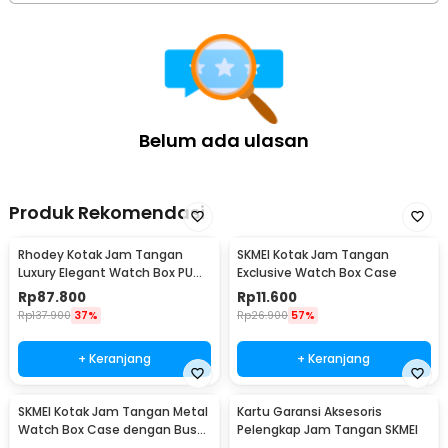
1 x Lap Jam Tangan
1 x Panduan Penggunaan
Belum ada ulasan
Produk Rekomendasi
Rhodey Kotak Jam Tangan
SKMEI Kotak Jam Tangan
Luxury Elegant Watch Box PU
Exclusive Watch Box Case
Leather 10 Slot - Z-0003
Rp
87.800
Rp
11.600
Rp
137.900
37%
Rp
26.900
57%
+ Keranjang
+ Keranjang
SKMEI Kotak Jam Tangan Metal
Kartu Garansi Aksesoris
Watch Box Case dengan Busa
Pelengkap Jam Tangan SKMEI
Pelindung