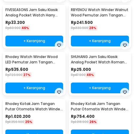
FIVESEASONS Jam Saku Klasik
RBYENOU Watch Winder Walnut
Analog Pocket Watch Harry
Wood Pemutar Jam Tangan
Potter Edition - HQ8048
Otomatis 1 Slot - RB3
Rp
33.200
Rp
241.500
Rp
60.900
46%
Rp
330.900
28%
+ Keranjang
+ Keranjang
Rhodey Watch Winder Wood
SHUHANG Jam Saku Klasik
LED Pemutar Jam Tangan
Analog Pocket Watch Roman
Otomatis 3 Slot - SKW167
Steampunk - PJX1596
Rp
535.600
Rp
25.000
Rp
723.900
27%
Rp
47.900
48%
+ Keranjang
+ Keranjang
Rhodey Kotak Jam Tangan
Rhodey Kotak Jam Tangan
Putar Otomatis Watch Winder
Putar Otomatis Watch Winder
LED 4 Slot - SKW164-B
LED 6 Slot - SKW168
Rp
1.020.200
Rp
754.400
Rp
1.356.900
25%
Rp
1.018.900
26%