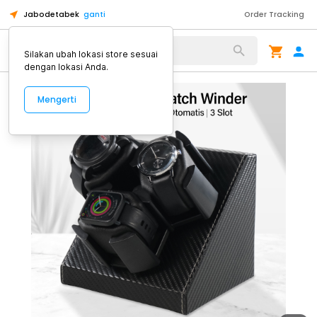
Jabodetabek
ganti
Order Tracking
Alat Kopi
Silakan ubah lokasi store sesuai
dengan lokasi Anda.
Mengerti