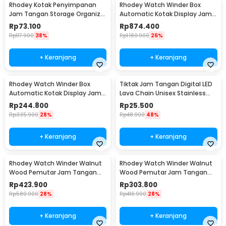
Rhodey Kotak Penyimpanan
Rhodey Watch Winder Box
Jam Tangan Storage Organizer
Automatic Kotak Display Jam
Watch Box 6 Grid - NIE6
Tangan 4 Slot - SKW14
Rp
73.100
Rp
874.400
Rp
117.900
38%
Rp
1.180.900
26%
+ Keranjang
+ Keranjang
Rhodey Watch Winder Box
Tiktak Jam Tangan Digital LED
Automatic Kotak Display Jam
Lava Chain Unisex Stainless
Tangan 1 Slot - SKW14
Steel Strap - TK-4
Rp
244.800
Rp
25.500
Rp
335.900
28%
Rp
48.900
48%
+ Keranjang
+ Keranjang
Rhodey Watch Winder Walnut
Rhodey Watch Winder Walnut
Wood Pemutar Jam Tangan
Wood Pemutar Jam Tangan
Otomatis 2 Slot - SKW166-B
Otomatis 1 Slot - SKW165-B
Rp
423.900
Rp
303.800
Rp
580.900
28%
Rp
416.900
28%
+ Keranjang
+ Keranjang