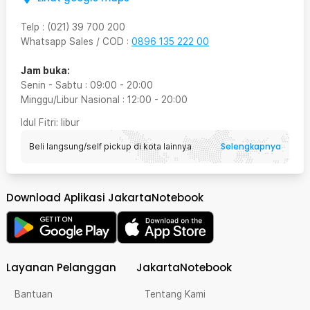
Telp
:
(021) 39 700 200
Whatsapp Sales / COD
:
0896 135 222 00
Jam buka:
Senin - Sabtu
:
09:00
-
20:00
Minggu/Libur Nasional
:
12:00
-
20:00
Idul Fitri
: libur
Selengkapnya
Beli langsung/self pickup di kota lainnya
Download Aplikasi JakartaNotebook
Layanan Pelanggan
JakartaNotebook
Bantuan
Tentang Kami