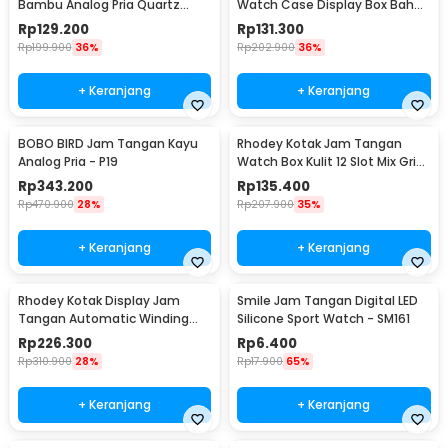
Bambu Analog Pria Quartz
Watch Case Display Box Bahan
Watch - A09
Kulit 8 Grid - L-001
Rp
129.200
Rp
131.300
Rp
199.900
36%
Rp
202.900
36%
+ Keranjang
+ Keranjang
BOBO BIRD Jam Tangan Kayu
Rhodey Kotak Jam Tangan
Analog Pria - P19
Watch Box Kulit 12 Slot Mix Grid
30x20x8cm - JO12
Rp
343.200
Rp
135.400
Rp
470.900
28%
Rp
207.900
35%
+ Keranjang
+ Keranjang
Rhodey Kotak Display Jam
Smile Jam Tangan Digital LED
Tangan Automatic Winding
Silicone Sport Watch - SM161
Watch Box - J125F DE
Rp
226.300
Rp
6.400
Rp
310.900
28%
Rp
17.900
65%
+ Keranjang
+ Keranjang