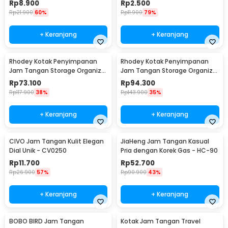
Rp
8.900
Rp
2.500
Rp
21.900
60%
Rp
11.900
79%
+ Keranjang
+ Keranjang
Rhodey Kotak Penyimpanan
Rhodey Kotak Penyimpanan
Jam Tangan Storage Organizer
Jam Tangan Storage Organizer
Watch Box 6 Slot - LS-006
Luxury 12 Slot - Z-0003
Rp
73.100
Rp
94.300
Rp
117.900
38%
Rp
143.900
35%
+ Keranjang
+ Keranjang
CIVO Jam Tangan Kulit Elegan
JiaHeng Jam Tangan Kasual
Dial Unik - CV0250
Pria dengan Korek Gas - HC-90
Rp
11.700
Rp
52.700
Rp
26.900
57%
Rp
90.900
43%
+ Keranjang
+ Keranjang
BOBO BIRD Jam Tangan
Kotak Jam Tangan Travel