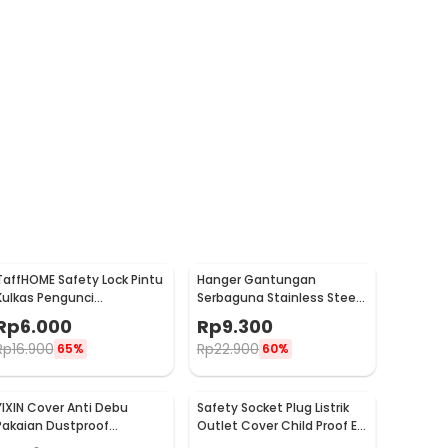
TaffHOME Safety Lock Pintu
Hanger Gantungan
Kulkas Pengunci
Serbaguna Stainless Steel
Tambahan Tempel - S1843
10 PCS - M127105
Rp
6.000
Rp
9.300
Rp
16.900
Rp
22.900
65%
60%
YIXIN Cover Anti Debu
Safety Socket Plug Listrik
Pakaian Dustproof
Outlet Cover Child Proof EU
Organizer 60x30x110cm -
1 PCS