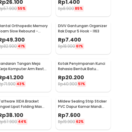
Rp
26.100
Rp
1.400
PEVA
Rp
57.900
Rp
8.900
55%
85%
Bantal Orthopedic Memory
DIVV Gantungan Organizer
Foam Slow Rebound -
Rak Dapur 5 Hook - I163
OPP10
Rp
49.300
Rp
7.400
Rp
82.900
Rp
18.900
41%
61%
Sandaran Tangan Meja
Kotak Penyimpanan Kunci
Kerja Komputer Arm Rest
Rahasia Bentuk Batu
Pad - 91526
Hidden Key Box - B0521
Rp
41.200
Rp
20.200
Rp
71.900
Rp
40.900
43%
51%
Taffware XIDA Bracket
Mildew Sealing Strip Sticker
Engsel Lipat Folding Max
PVC Dapur Kamar Mandi
Load 65kg 14 Inch 2 PCS -
3.7cmx3.2M
Rp
38.100
Rp
7.600
JM007
Rp
67.900
Rp
19.900
44%
62%