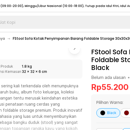
lat Kopi
umat (07:00 - 20:00), Sabtu - Minggu (08:00 - 20:00), Tutup pada Idul Fitri
Sele
nya
FStool Sofa Kotak Penyimpanan Barang Foldable Storage 30x30x
:00 - 20:00), Sabtu - Minggu/ Libur Nasional (08:00 - 17:00)
Selengkapnya
:00 - 20:00), Sabtu - Minggu/ Libur Nasional (08:00 - 17:00)
FStool Sof
Selengkapnya
Foldable S
 (09:00-20:00), Minggu/Libur Nasional (12:00-20:00), Tutup pada Idul Fitri
Sele
Black
 Produk
1.8 kg
 (09:00-20:00), Minggu/Libur Nasional (12:00-20:00), Tutup pada Idul Fitri
Sele
nsi Kemasan
32
x
32
x
6
cm
Belum ada ulasan
•
Rp
55.200
 sering kali terkendala oleh menumpuknya
ruh buku, album foto keluarga, koleksi
ruangan tentu merusak keindahan estetika
umat (07:00 - 20:00), Sabtu - Minggu (08:00 - 20:00), Tutup pada Idul Fitri
Sele
Pilihan Warna:
lusi penataan ruang cerdas yang
 foldable storage premium. Produk inovatif
:00 - 20:00), Sabtu - Minggu/ Libur Nasional (08:00 - 17:00)
Selengkapnya
Black
 rahasia yang luas untuk menyembunyikan
:00 - 20:00), Sabtu - Minggu/ Libur Nasional (08:00 - 17:00)
Selengkapnya
sebagai bangku duduk (stool) yang sangat
 dengan topangan rangka kayu yang kokoh,