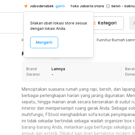
Jabodetabek
ganti
Toko Jakarta Utara
Toko Tangerang
Kategori
A
Silakan ubah lokasi store sesuai
Toko Cikupa
dengan lokasi Anda.
Pick n Go Jakarta Barat
Senin - J
Home Appliance
Furnitur Rumah
Furnitur Rumah Lain
Mengerti
Pick n Go Bekasi
Senin - Jumat (08
Pick n Go Depok
Senin - Jumat (08
Rincian Produk
Toko Jakarta Pusat
Senin - Sabtu
Brand
Lainnya
Berat
Toko Jakarta Barat
Senin - Sabtu
Garansi
-
Dime
Toko Jakarta Utara
Toko Tangerang
Menciptakan suasana rumah yang rapi, bersih, dan lapang
berbagai perlengkapan harian yang jarang digunakan. Mena
Toko Cikupa
sepatu, hingga mainan anak secara berserakan di sudut 
Pick n Go Jakarta Barat
Senin - J
interior dan mempersempit ruang gerak Anda. Sebagai so
multifungsi, FStool menghadirkan sofa kotak penyimpanan
Pick n Go Bekasi
Senin - Jumat (08
ini tidak sekadar bertindak sebagai wadah organizer box
Pick n Go Depok
Senin - Jumat (08
barang-barang Anda, melainkan juga berfungsi sekaligus 
empuk dan estetik. Dibalut kain linen bertekstur modern