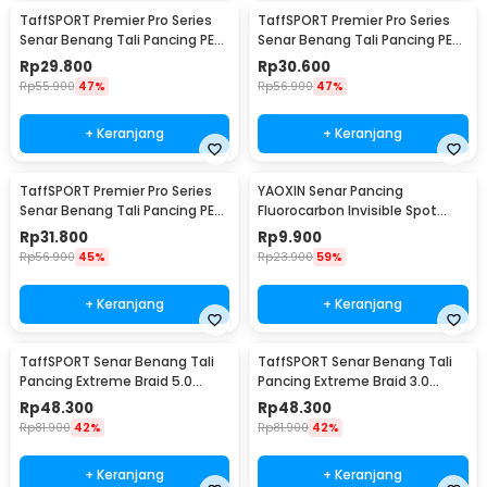
TaffSPORT Premier Pro Series
TaffSPORT Premier Pro Series
Senar Benang Tali Pancing PE
Senar Benang Tali Pancing PE
Braided 300M 0.33mm
Braided 300M 0.23mm
Rp
29.800
Rp
30.600
Rp
55.900
47%
Rp
56.900
47%
+ Keranjang
+ Keranjang
TaffSPORT Premier Pro Series
YAOXIN Senar Pancing
Senar Benang Tali Pancing PE
Fluorocarbon Invisible Spot
Braided 300M 0.14mm
Fishing Line 100M 4.0 - OY0068
Rp
31.800
Rp
9.900
Rp
56.900
45%
Rp
23.900
59%
+ Keranjang
+ Keranjang
TaffSPORT Senar Benang Tali
TaffSPORT Senar Benang Tali
Pancing Extreme Braid 5.0
Pancing Extreme Braid 3.0
500M - FM-PEL
500M - FM-PEL
Rp
48.300
Rp
48.300
Rp
81.900
42%
Rp
81.900
42%
+ Keranjang
+ Keranjang