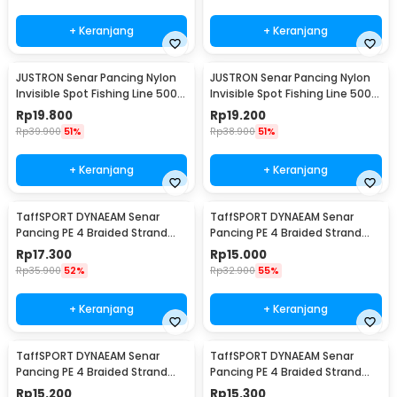
+ Keranjang
+ Keranjang
JUSTRON Senar Pancing Nylon
JUSTRON Senar Pancing Nylon
Invisible Spot Fishing Line 500M
Invisible Spot Fishing Line 500M
4.0 - MR-500M
6.0 - MR-500M
Rp
19.800
Rp
19.200
Rp
39.900
51%
Rp
38.900
51%
+ Keranjang
+ Keranjang
TaffSPORT DYNAEAM Senar
TaffSPORT DYNAEAM Senar
Pancing PE 4 Braided Strand
Pancing PE 4 Braided Strand
Fishing Line 100M 0.2 - FM10
Fishing Line 100M 0.6 - FM10
Rp
17.300
Rp
15.000
Rp
35.900
52%
Rp
32.900
55%
+ Keranjang
+ Keranjang
TaffSPORT DYNAEAM Senar
TaffSPORT DYNAEAM Senar
Pancing PE 4 Braided Strand
Pancing PE 4 Braided Strand
Fishing Line 100M 0.4 - FM10
Fishing Line 100M 0.8 - FM10
Rp
15.200
Rp
15.300