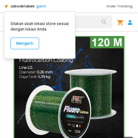
Jabodetabek
ganti
Order Tracking
Alat Kopi
Silakan ubah lokasi store sesuai
dengan lokasi Anda.
Mengerti