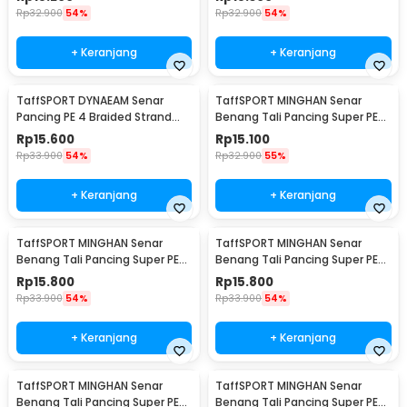
Rp
32.900
54%
Rp
32.900
54%
+ Keranjang
+ Keranjang
TaffSPORT DYNAEAM Senar
TaffSPORT MINGHAN Senar
Pancing PE 4 Braided Strand
Benang Tali Pancing Super PE
Fishing Line 100M 1.0 - FM10
Braided Line 100M 0.4 - X4
Rp
15.600
Rp
15.100
Rp
33.900
54%
Rp
32.900
55%
+ Keranjang
+ Keranjang
TaffSPORT MINGHAN Senar
TaffSPORT MINGHAN Senar
Benang Tali Pancing Super PE
Benang Tali Pancing Super PE
Braided Line 100M 0.8 - X4
Braided Line 100M 1.0 - X4
Rp
15.800
Rp
15.800
Rp
33.900
54%
Rp
33.900
54%
+ Keranjang
+ Keranjang
TaffSPORT MINGHAN Senar
TaffSPORT MINGHAN Senar
Benang Tali Pancing Super PE
Benang Tali Pancing Super PE