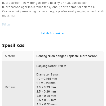
fluorocarbon 120 M dengan kombinasi nylon kuat dan lapisan
fluorocarbon agar lebih tahan tarik, lentur, serta samar di dalam air.
Cocok untuk pemancing pemula hingga profesional yang ingin hasil lebih
maksimal.
Fitur
Lapisan Fluorocarbon Transparan
Lebih Banyak
Senar pancing ini menggunakan coating fluorocarbon yang
membantu tampilan lebih samar di air. Ikan menjadi lebih sulit
Spesifikasi
mendeteksi senar sehingga peluang strike meningkat. Cocok
digunakan di air jernih, kolam, sungai, maupun laut. Sangat ideal
untuk teknik mancing yang membutuhkan presentasi umpan natural.
Material
Benang Nilon dengan Lapisan Fluorocarbon
Kuat Menahan Tarikan Ikan
Material nylon berkualitas membuat benang pancing ini memiliki
Panjang Senar: 120 M
daya tarik tinggi sesuai ukuran line. Anda bisa menghadapi
perlawanan ikan besar dengan lebih percaya diri. Cocok untuk
Diameter Senar:
target ikan nila, patin, bawal, gabus hingga predator lainnya. Senar
1.0 = 0.165 mm
pancing lebih andal saat fight berlangsung.
1.5 = 0.20 mm
Dimensi
2.0 = 0.23 mm
Lentur dan Mudah Digunakan
2.5 = 0.26 mm
Struktur line dibuat fleksibel sehingga mudah dipasang ke reel
3.0 = 0.28 mm
spinning maupun baitcasting. Tidak kaku dan lebih nyaman saat
3.5 = 0.30 mm
lemparan jauh. Saat digunakan harian, senar tetap nyaman dikontrol
4.5 = 0.35 mm