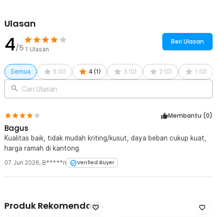
120M - FT12
Ulasan
4
Beri Ulasan
/5
1
Ulasan
Semua
5
(
0
)
4
(
1
)
3
(
0
)
2
(
0
)
1
(
0
)
Cari Ulasan
Membantu (
0
)
Bagus
Kualitas baik, tidak mudah kriting/kusut, daya beban cukup kuat,
harga ramah di kantong.
07 Jun 2026
,
B*****n
Verified Buyer
Produk Rekomendasi