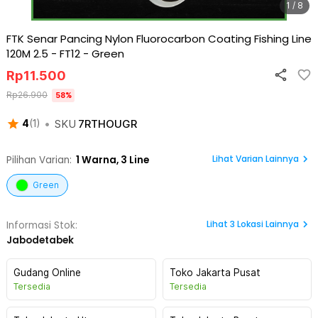
1 / 8
FTK Senar Pancing Nylon Fluorocarbon Coating Fishing Line
120M 2.5 - FT12
-
Green
Rp
11.500
Rp
26.900
58
%
•
SKU
7RTHOUGR
4
(
1
)
Lihat Varian Lainnya
Pilihan Varian:
1
Warna,
3 Line
Green
Lihat
3
Lokasi Lainnya
Informasi Stok:
Jabodetabek
Gudang Online
Toko Jakarta Pusat
Tersedia
Tersedia