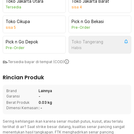
Toko Jakarta Utara
Toko Jakarta Barat
Tersedia
sisa
4
Toko Cikupa
Pick n Go Bekasi
sisa
5
Pre-Order
Pick n Go Depok
Toko Tangerang
Pre-Order
Habis
Tersedia bayar di tempat (COD)
Rincian Produk
Brand
Lainnya
Garansi
-
Berat Produk
0.03 kg
Dimensi Kemasan
: -
Sering kehilangan ikan karena senar mudah putus, kusut, atau terlalu
terlihat di air? Saat strike besar datang, kualitas senar pancing sangat
menentukan hasil tangkapan. FTK menghadirkan senar pancing