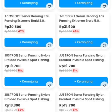
+ Keranjang
+ Keranjang
TaffSPORT Senar Benang Tali
TaffSPORT Senar Benang Tali
Pancing Extreme Braid 3.0
Pancing Extreme Braid 5.0
300M - FM-PEL
300M - FM-PEL
Rp
30.500
Rp
31.900
Rp
56.900
47%
Rp
58.900
46%
+ Keranjang
+ Keranjang
JUSTRON Senar Pancing Nylon
JUSTRON Senar Pancing Nylon
Braided Invisible Spot Fishing
Braided Invisible Spot Fishing
Line 500M 0.6 - DPLS
Line 500M 0.4 - DPLS
Rp
19.700
Rp
19.700
Rp
39.900
51%
Rp
39.900
51%
+ Keranjang
+ Keranjang
JUSTRON Senar Pancing Nylon
JUSTRON Senar Pancing Nylon
Braided Invisible Spot Fishing
Braided Invisible Spot Fishing
Line 500M 1.2 - DPLS
Line 500M 1.0 - DPLS
Rp
18.300
Rp
19.700
Rp
37.900
52%
Rp
39.900
51%