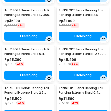
TaffSPORT Senar Benang Tali
TaffSPORT Senar Benang Tali
Pancing Extreme Braid 1.2 300M
Pancing Extreme Braid 2.5
- FM-PEL
300M - FM-PEL
Rp
32.100
Rp
31.400
Rp
58.900
46%
Rp
57.900
46%
+ Keranjang
+ Keranjang
TaffSPORT Senar Benang Tali
TaffSPORT Senar Benang Tali
Pancing Extreme Braid 0.4
Pancing Extreme Braid 1.2 500M
500M - FM-PEL
- FM-PEL
Rp
48.300
Rp
45.400
Rp
81.900
42%
Rp
77.900
42%
+ Keranjang
+ Keranjang
TaffSPORT Senar Benang Tali
TaffSPORT Senar Benang Tali
Pancing Extreme Braid 2.5
Pancing Extreme Braid 0.4
500M - FM-PEL
300M - FM-PEL
Rp
48.800
Rp
31.800
Rp
82.900
42%
Rp
58.900
47%