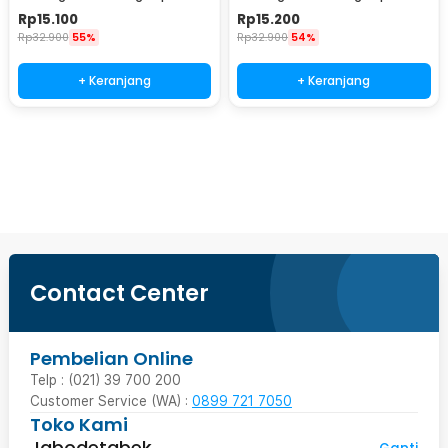
Braided Line 100M 2.0 - X4
Braided Line 100M 3.0 - X4
Rp
15.100
Rp
15.200
Rp
32.900
55%
Rp
32.900
54%
+ Keranjang
+ Keranjang
Beli Sekarang
Contact Center
Pembelian Online
Telp : (021) 39 700 200
Customer Service (WA) :
0899 721 7050
Toko Kami
Jabodetabek