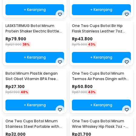
+ Keranjang
+ Keranjang
LASKSTIRMUG Botol Minum
One Two Cups Botol Bir Hip
Protein Shaker Electric Bottle
Flask Stainless Leather 7oz
BPA Free 480ml - 1505
with Shot Glass
Rp
79.900
Rp
43.800
Rp
127.900
38%
Rp
75.900
43%
+ Keranjang
+ Keranjang
Botol Minum Plastik dengan
One Two Cups Botol Minum
Slot Obat Vitamin BPA Free
Termos Air Panas Dingin with
600ml - 830
Cup Head 500ml - SUS304
Rp
27.100
Rp
50.800
Rp
51.900
48%
Rp
87.900
43%
+ Keranjang
+ Keranjang
One Two Cups Botol Minum
One Two Cups Botol Minum
Stainless Steel Portable with
Wine Whiskey Hip Flask 7oz -
Carabiner 750ml - GBD
F0212
Rp
32.000
Rp
21.700