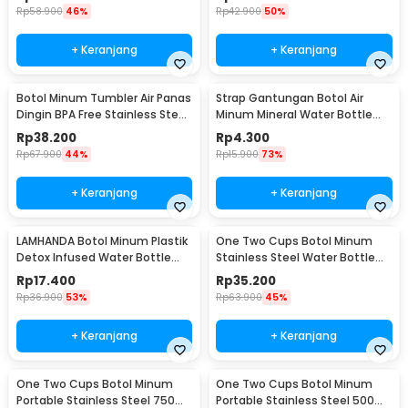
Rp
58.900
46%
Rp
42.900
50%
+ Keranjang
+ Keranjang
Botol Minum Tumbler Air Panas
Strap Gantungan Botol Air
Dingin BPA Free Stainless Steel
Minum Mineral Water Bottle
350ml - HS-6983
Belt Hanger - 3330
Rp
38.200
Rp
4.300
Rp
67.900
44%
Rp
15.900
73%
+ Keranjang
+ Keranjang
LAMHANDA Botol Minum Plastik
One Two Cups Botol Minum
Detox Infused Water Bottle
Stainless Steel Water Bottle
BPA Free 1L - QWF236
300ml - YM006
Rp
17.400
Rp
35.200
Rp
36.900
53%
Rp
63.900
45%
+ Keranjang
+ Keranjang
One Two Cups Botol Minum
One Two Cups Botol Minum
Portable Stainless Steel 750ml
Portable Stainless Steel 500ml