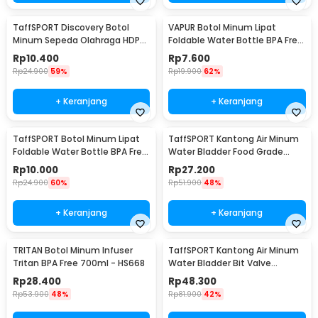
TaffSPORT Discovery Botol
VAPUR Botol Minum Lipat
Minum Sepeda Olahraga HDPE
Foldable Water Bottle BPA Free
Dust Cover 650ml - 3026
Karabiner 500ml - V5
Rp
10.400
Rp
7.600
Rp
24.900
59%
Rp
19.900
62%
+ Keranjang
+ Keranjang
TaffSPORT Botol Minum Lipat
TaffSPORT Kantong Air Minum
Foldable Water Bottle BPA Free
Water Bladder Food Grade
700ml - S29
Hydration Bag 2L - SD16
Rp
10.000
Rp
27.200
Rp
24.900
60%
Rp
51.900
48%
+ Keranjang
+ Keranjang
TRITAN Botol Minum Infuser
TaffSPORT Kantong Air Minum
Tritan BPA Free 700ml - HS668
Water Bladder Bit Valve
Hydration Bag 2L - SD16
Rp
28.400
Rp
48.300
Rp
53.900
48%
Rp
81.900
42%