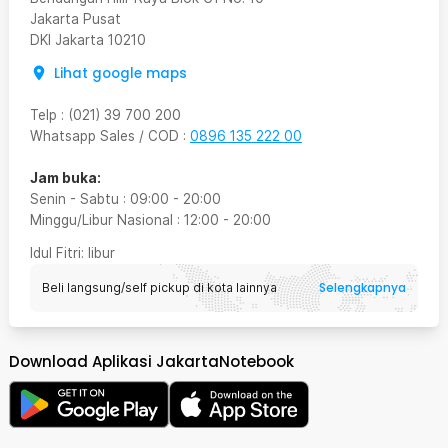
Jakarta Pusat
DKI Jakarta
10210
Lihat google maps
Telp
:
(021) 39 700 200
Whatsapp Sales / COD
:
0896 135 222 00
Jam buka:
Senin - Sabtu
:
09:00
-
20:00
Minggu/Libur Nasional
:
12:00
-
20:00
Idul Fitri
: libur
Selengkapnya
Beli langsung/self pickup di kota lainnya
Download Aplikasi JakartaNotebook