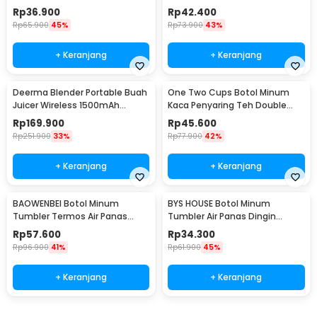
- YM006
- YM006
Rp
36.900
Rp
42.400
Rp
65.900
45%
Rp
73.900
43%
+ Keranjang
+ Keranjang
Deerma Blender Portable Buah
One Two Cups Botol Minum
Juicer Wireless 1500mAh
Kaca Penyaring Teh Double
400ml - DEM-NU05
Wall 230ml - X9001
Rp
169.900
Rp
45.600
Rp
251.900
33%
Rp
77.900
42%
+ Keranjang
+ Keranjang
BAOWENBEI Botol Minum
BYS HOUSE Botol Minum
Tumbler Termos Air Panas
Tumbler Air Panas Dingin
Dingin Stainless 500ml - A1A0
Stainless Steel 380ml - TY204
Rp
57.600
Rp
34.300
Rp
96.900
41%
Rp
61.900
45%
+ Keranjang
+ Keranjang