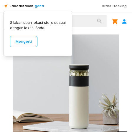
Jabodetabek
ganti
Order Tracking
Alat Kopi
Silakan ubah lokasi store sesuai
dengan lokasi Anda.
Mengerti