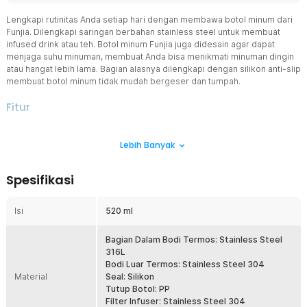
Lengkapi rutinitas Anda setiap hari dengan membawa botol minum dari
Funjia. Dilengkapi saringan berbahan stainless steel untuk membuat
infused drink atau teh. Botol minum Funjia juga didesain agar dapat
menjaga suhu minuman, membuat Anda bisa menikmati minuman dingin
atau hangat lebih lama. Bagian alasnya dilengkapi dengan silikon anti-slip
membuat botol minum tidak mudah bergeser dan tumpah.
Fitur
Menahan Suhu Lebih Lama
Lebih Banyak
Botol minum termos memiliki vakum insulasi untuk menjaga suhu
tetap panas atau dingin selama beberapa jam. Masukkan susu atau
kopi panas untuk Anda minum di pagi hari saat bekerja. Ketika hari
Spesifikasi
mulai panas, Anda dapat mengisinya dengan minuman dingin yang
menyegarkan.
Isi
520 ml
Nikmati Teh dengan Mudah
Jika Anda memiliki teh favorit, Anda bisa menyeduhnya dengan
mudah menggunakan botol minum termos Funjia. Dilengkapi
Bagian Dalam Bodi Termos: Stainless Steel
dengan penyaring teh sehingga Anda bisa minum teh dengan
316L
nikmat tanpa ampas yang mengganggu.
Bodi Luar Termos: Stainless Steel 304
Material
Seal: Silikon
Desain Anti Slip
Tutup Botol: PP
Botol minum termos dari Funjia dilengkapi dengan alas anti slip
Filter Infuser: Stainless Steel 304