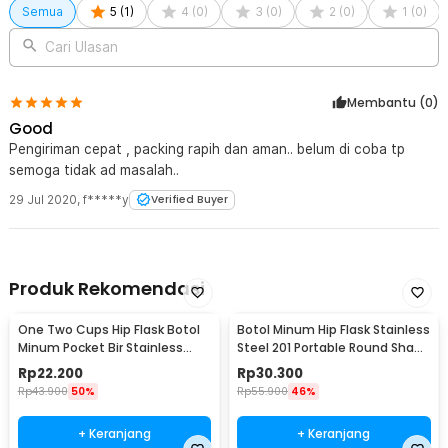
Semua
5
(
1
)
4
(
0
)
3
(
0
)
2
(
0
)
1
(
0
)
Cari Ulasan
Membantu (
0
)
Good
Pengiriman cepat , packing rapih dan aman.. belum di coba tp
semoga tidak ad masalah..
29 Jul 2020
,
f*****y
Verified Buyer
Produk Rekomendasi
One Two Cups Hip Flask Botol
Botol Minum Hip Flask Stainless
Minum Pocket Bir Stainless
Steel 201 Portable Round Shape
Steel 201 8oz - MS351
150ml - B-5
Rp
22.200
Rp
30.300
Rp
43.900
50%
Rp
55.900
46%
+ Keranjang
+ Keranjang