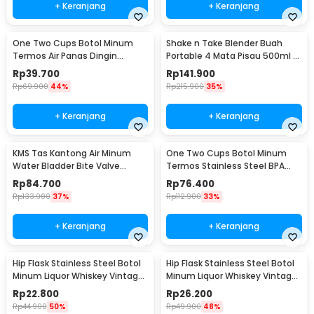
+ Keranjang
+ Keranjang
One Two Cups Botol Minum
Shake n Take Blender Buah
Termos Air Panas Dingin
Portable 4 Mata Pisau 500ml -
Stainless Steel 260ml -
VT-04
Rp
39.700
Rp
141.900
AQW575
Rp
69.900
44%
Rp
215.900
35%
+ Keranjang
+ Keranjang
KMS Tas Kantong Air Minum
One Two Cups Botol Minum
Water Bladder Bite Valve
Termos Stainless Steel BPA
Hydration Bag 3L - BL018
Free 400ml - K623
Rp
84.700
Rp
76.400
Rp
133.900
37%
Rp
112.900
33%
+ Keranjang
+ Keranjang
Hip Flask Stainless Steel Botol
Hip Flask Stainless Steel Botol
Minum Liquor Whiskey Vintage
Minum Liquor Whiskey Vintage
7oz Johnnie Walker - H-7
7oz Jack Daniel - H-7
Rp
22.800
Rp
26.200
Rp
44.900
50%
Rp
49.900
48%