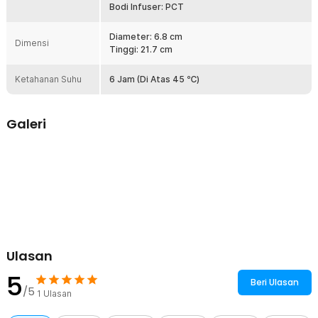
yang terbuat dari silikon. Alas anti slip dapat mencegah botol
Bodi Infuser: PCT
minum bergeser saat diletakan di permukaan yang licin seperti
meja atau dashboard mobil. Hal ini membantu mencegah tumpahan
Diameter: 6.8 cm
cairan yang tidak diinginkan.
Dimensi
Tinggi: 21.7 cm
Kelengkapan Produk
Ketahanan Suhu
6 Jam (Di Atas 45 ℃)
Rincian yang Anda dapatkan untuk pembelian produk ini:
1 x Funjia Home Botol Minum Termos Penyaring Teh Tea Infuser
520ml
Galeri
1 x Panduan Penggunaan
Ulasan
5
Beri Ulasan
/5
1
Ulasan