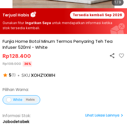
1 / 9
Terjual Habis
Tersedia kembali
Sep 2026
Gunakan fitur
Ingatkan Saya
untuk mendapatkan informasi ketika
stok tersedia kembali.
Funjia Home Botol Minum Termos Penyaring Teh Tea
Infuser 520ml
-
White
Rp
128.400
Rp
198.900
36
%
•
SKU
XOHZ1XWH
5
(
1
)
Pilihan Warna:
White
Habis
Lihat
Lokasi Lainnya
Informasi Stok:
Jabodetabek