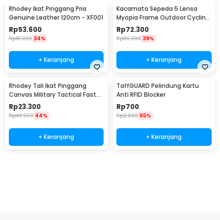
Rhodey Ikat Pinggang Pria
Kacamata Sepeda 5 Lensa
Genuine Leather 120cm - XF001
Myopia Frame Outdoor Cycling
Sunglasses - 0089
Rp
53.600
Rp
72.300
Rp
81.000
34%
Rp
116.900
39%
+ Keranjang
+ Keranjang
Rhodey Tali Ikat Pinggang
TaffGUARD Pelindung Kartu
Canvas Military Tactical Fast
Anti RFID Blocker
Unlock 120cm - MU055
Rp
23.300
Rp
700
Rp
40.900
44%
Rp
2.000
65%
+ Keranjang
+ Keranjang
Beli Sekarang