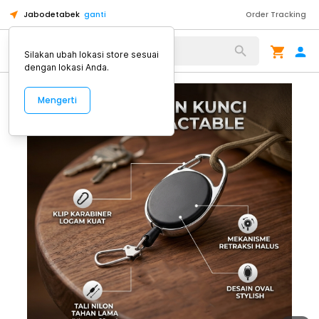
Jabodetabek
ganti
Order Tracking
Alat Kopi
Silakan ubah lokasi store sesuai
dengan lokasi Anda.
Mengerti