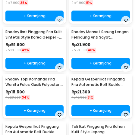
Rp
17.000
35%
Rp
41.900
51%
+ Keranjang
+ Keranjang
Rhodey Ikat Pinggang Pria Kulit
Rhodey Manset Sarung Lengan
Sintetis Style Korea Gesper -
Pelindung Anti Sayat
B1033
Polyethylene Fiber - SYLC-
Rp
51.900
Rp
31.900
HB001
Rp
88.900
42%
Rp
58.900
46%
+ Keranjang
+ Keranjang
Rhodey Topi Komando Pria
Kepala Gesper Ikat Pinggang
Wanita Polos Klasik Polyester -
Pria Automatic Belt Buckle
F314
Metal Model 2 - 620
Rp
18.600
Rp
21.300
Rp
28.000
34%
Rp
42.900
51%
+ Keranjang
+ Keranjang
Kepala Gesper Ikat Pinggang
Tali Ikat Pinggang Pria Bahan
Pria Automatic Belt Buckle
Kulit Style Jepang