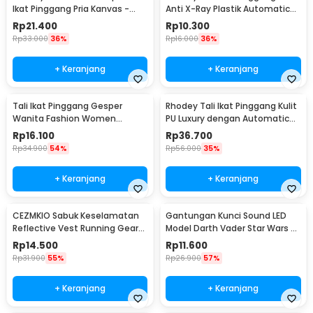
Ikat Pinggang Pria Kanvas -
Anti X-Ray Plastik Automatic
2008
Buckle - 899
Rp
21.400
Rp
10.300
Rp
33.000
36%
Rp
16.000
36%
+ Keranjang
+ Keranjang
Tali Ikat Pinggang Gesper
Rhodey Tali Ikat Pinggang Kulit
Wanita Fashion Women
PU Luxury dengan Automatic
Leather Belt 110cm - LCL-HF38
Buckle - GSPR
Rp
16.100
Rp
36.700
Rp
34.900
54%
Rp
56.000
35%
+ Keranjang
+ Keranjang
CEZMKIO Sabuk Keselamatan
Gantungan Kunci Sound LED
Reflective Vest Running Gear
Model Darth Vader Star Wars -
High Visibility - B08
BS-050
Rp
14.500
Rp
11.600
Rp
31.900
55%
Rp
26.900
57%
+ Keranjang
+ Keranjang