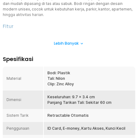
dan mudah dipasang di tas atau sabuk. Bodi ringan dengan desain
modern unisex, cocok untuk kebutuhan kerja, parkir, kantor, apartemen,
hingga aktivitas harian.
Fitur
Tali Tarik Otomatis Hingga 60 cm
Lebih Banyak
Tali nilon dapat ditarik keluar dengan mudah saat Anda ingin
menempelkan kartu akses atau e-money ke sensor. Setelah
digunakan, tali akan kembali masuk secara otomatis sehingga tetap
Spesifikasi
rapi dan tidak menjuntai. Fitur ini membuat penggunaan lebih cepat,
praktis, dan nyaman untuk aktivitas harian.
Bodi: Plastik
Karabiner Zinc Alloy Kokoh
Material
Tali: Nilon
Bagian clip menggunakan material zinc alloy yang kuat dan tahan
Clip: Zinc Alloy
lama. Mudah dipasang pada tas, belt loop, lanyard, dompet,
maupun ransel tanpa mudah patah. Tampilan metaliknya juga
memberi kesan premium dan profesional.
Keseluruhan: 9.7 x 3.4 cm
Dimensi
Panjang Tarikan Tali: Sekitar 60 cm
Bodi Ringan dan Tahan Pakai
Casing utama dibuat dari plastik kokoh dengan bobot ringan
Sistem Tarik
Retractable Otomatis
sehingga nyaman dibawa sepanjang hari. Material ini membantu
melindungi mekanisme gulungan tali di dalamnya. Cocok untuk
Penggunaan
penggunaan rutin tanpa terasa membebani.
ID Card, E-money, Kartu Akses, Kunci Kecil
Desain Modern Unisex