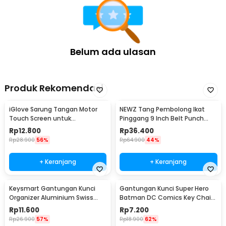
Belum ada ulasan
Produk Rekomendasi
iGlove Sarung Tangan Motor
NEWZ Tang Pembolong Ikat
Touch Screen untuk
Pinggang 9 Inch Belt Punch
Smartphone dan Tablet - XT08
Plier - CA-40
Rp
12.800
Rp
36.400
Rp
28.900
56%
Rp
64.900
44%
+ Keranjang
+ Keranjang
Keysmart Gantungan Kunci
Gantungan Kunci Super Hero
Organizer Aluminium Swiss
Batman DC Comics Key Chain
Army Style Size L
Stainless Steel - GB6675
Rp
11.600
Rp
7.200
Rp
26.900
57%
Rp
18.900
62%