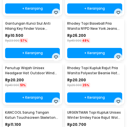
+ Keranjang
+ Keranjang
Gantungan Kunci Siul Anti
Rhodey Topi Baseball Pria
Hilang Key Finder Voice
Wanita NYPD New York Jeans
Induction LED - YY-315
Polyester Cap - S8R
Rp
10.500
Rp
26.200
Rp
23.900
57%
Rp
49.900
48%
+ Keranjang
+ Keranjang
Penutup Wajah Unisex
Rhodey Topi Kupluk Rajut Pria
Headgear Hat Outdoor Wind
Wanita Polyester Beanie Hat
Mask Balaclava - P01
Winter - EC002
Rp
20.200
Rp
20.200
Rp
40.900
51%
Rp
26.900
25%
+ Keranjang
+ Keranjang
KANCOOL Sarung Tangan
URGENTMAN Topi Kupluk Unisex
Katun Touchscreen Skeleton
Winter Smiley Face Rajut Wol
All Size Unisex - YN1168
Beanie Hat - NM-DS01
Rp
11.100
Rp
20.700