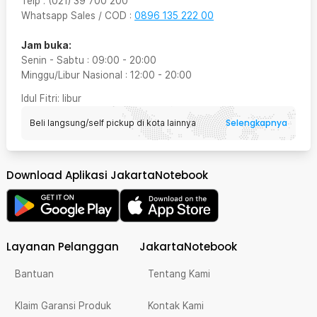
Telp
:
(021) 39 700 200
Whatsapp Sales / COD
:
0896 135 222 00
Jam buka:
Senin - Sabtu
:
09:00
-
20:00
Minggu/Libur Nasional
:
12:00
-
20:00
Idul Fitri
: libur
Selengkapnya
Beli langsung/self pickup di kota lainnya
Download Aplikasi JakartaNotebook
Layanan Pelanggan
JakartaNotebook
Bantuan
Tentang Kami
Klaim Garansi Produk
Kontak Kami