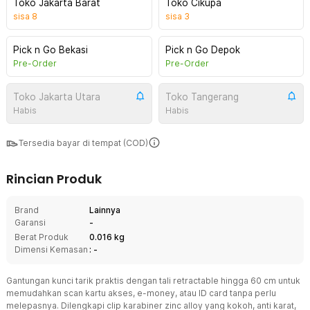
Toko Jakarta Barat
Toko Cikupa
sisa
8
sisa
3
Pick n Go Bekasi
Pick n Go Depok
Pre-Order
Pre-Order
Toko Jakarta Utara
Toko Tangerang
Habis
Habis
Tersedia bayar di tempat (COD)
Rincian Produk
Brand
Lainnya
Garansi
-
Berat Produk
0.016 kg
Dimensi Kemasan
: -
Gantungan kunci tarik praktis dengan tali retractable hingga 60 cm untuk
memudahkan scan kartu akses, e-money, atau ID card tanpa perlu
melepasnya. Dilengkapi clip karabiner zinc alloy yang kokoh, anti karat,