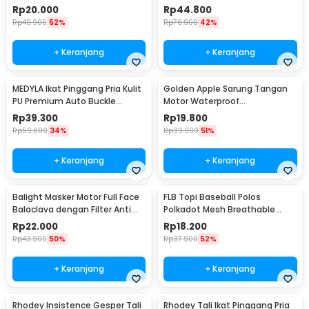
Metal Model 4 - 620
Rp
20.000
Rp
44.800
Rp
40.900
52%
Rp
76.900
42%
+ Keranjang
+ Keranjang
MEDYLA Ikat Pinggang Pria Kulit
Golden Apple Sarung Tangan
PU Premium Auto Buckle
Motor Waterproof
Gesper Metal Model 2 -
Touchscreen Kulit Sintetis Pria
Rp
39.300
Rp
19.800
AA7900
- 9070
Rp
59.000
34%
Rp
39.900
51%
+ Keranjang
+ Keranjang
Balight Masker Motor Full Face
FLB Topi Baseball Polos
Balaclava dengan Filter Anti
Polkadot Mesh Breathable
Debu - CISE
Katun Poliester Cap - MZ237
Rp
22.000
Rp
18.200
Rp
43.900
50%
Rp
37.900
52%
+ Keranjang
+ Keranjang
Rhodey Insistence Gesper Tali
Rhodey Tali Ikat Pinggang Pria