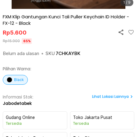
1 / 9
FXM Klip Gantungan Kunci Tali Puller Keychain ID Holder -
FX-12
-
Black
Rp
5.600
Rp
15.900
65
%
Belum ada ulasan
•
SKU
7CHKAYBK
Pilihan Warna:
Black
Lihat
Lokasi Lainnya
Informasi Stok:
Jabodetabek
Gudang Online
Toko Jakarta Pusat
Tersedia
Tersedia