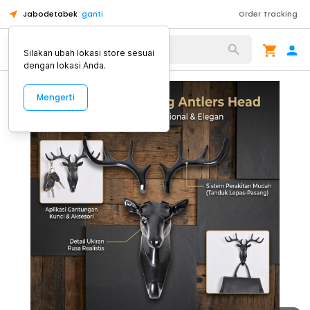
Jabodetabek
ganti
Order Tracking
Alat Kopi
Silakan ubah lokasi store sesuai
dengan lokasi Anda.
Mengerti