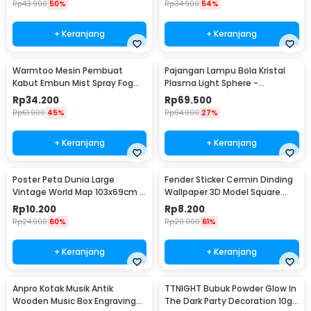
Rp
43.900
50%
Rp
34.900
54%
+ Keranjang
+ Keranjang
Warmtoo Mesin Pembuat
Pajangan Lampu Bola Kristal
Kabut Embun Mist Spray Fog
Plasma Light Sphere -
Maker 12 LED 24V - WT01
ZC211700
Rp
34.200
Rp
69.500
Rp
61.900
45%
Rp
94.900
27%
+ Keranjang
+ Keranjang
Poster Peta Dunia Large
Fender Sticker Cermin Dinding
Vintage World Map 103x69cm -
Wallpaper 3D Model Square
N401
Mirror 9 PCS - Q353
Rp
10.200
Rp
8.200
Rp
24.900
60%
Rp
20.900
61%
+ Keranjang
+ Keranjang
Anpro Kotak Musik Antik
TTNIGHT Bubuk Powder Glow In
Wooden Music Box Engraving
The Dark Party Decoration 10g