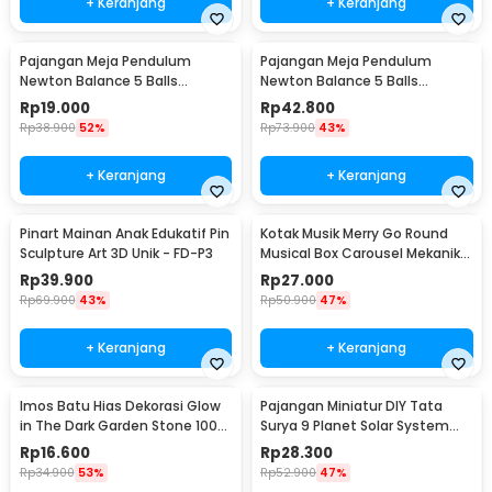
+ Keranjang
+ Keranjang
Pajangan Meja Pendulum
Pajangan Meja Pendulum
Newton Balance 5 Balls
Newton Balance 5 Balls
Stainless Steel Model T S -
Stainless Steel Model T L -
Rp
19.000
Rp
42.800
LX013
LX013
Rp
38.900
52%
Rp
73.900
43%
+ Keranjang
+ Keranjang
Pinart Mainan Anak Edukatif Pin
Kotak Musik Merry Go Round
Sculpture Art 3D Unik - FD-P3
Musical Box Carousel Mekanikal
- HD-Y02
Rp
39.900
Rp
27.000
Rp
69.900
43%
Rp
50.900
47%
+ Keranjang
+ Keranjang
Imos Batu Hias Dekorasi Glow
Pajangan Miniatur DIY Tata
in The Dark Garden Stone 100
Surya 9 Planet Solar System
PCS - HC0043
Planetary - 2135
Rp
16.600
Rp
28.300
Rp
34.900
53%
Rp
52.900
47%