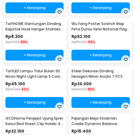
+ Keranjang
+ Keranjang
TaffHOME Gantungan Dinding
Wu Fang Poster Scratch Map
Kapstok Hook Hanger Stainless
Peta Dunia Versi National Flag
Steel 201 - MT11
- ZJP-M018
Rp
8.300
Rp
52.100
Rp
21.900
63%
Rp
89.900
43%
+ Keranjang
+ Keranjang
TaffLED Lampu Tidur Bulan 3D
Stiker Dekorasi Dinding
Moon Night Light Lamp 3 Color
Hexagon Mirror Acrylic 7 PCS
8cm 1W 5V - LD002701
Rp
45.100
Rp
20.000
Rp
76.900
42%
Rp
39.900
50%
+ Keranjang
+ Keranjang
GCDHome Penjepit Ujung Sprei
Pajangan Meja Stickman
Kasur Bed Sheet Clip Holder 4
Cradle Dynamic Balance
PCS - FS-1809
Instrument Ball Pendulum
Rp
22.100
Rp
16.400