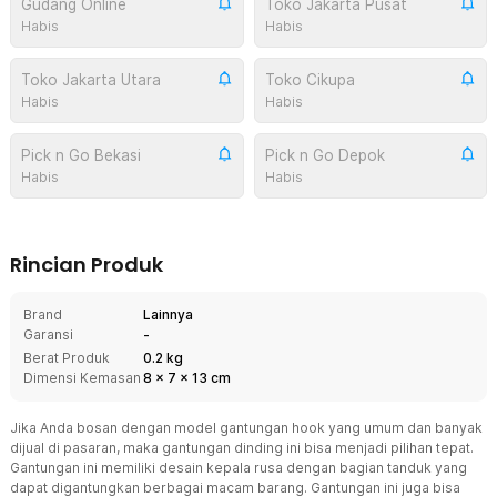
Gudang Online
Toko Jakarta Pusat
Habis
Habis
Toko Jakarta Utara
Toko Cikupa
Habis
Habis
Pick n Go Bekasi
Pick n Go Depok
Habis
Habis
Rincian Produk
Brand
Lainnya
Garansi
-
Berat Produk
0.2 kg
Dimensi Kemasan
8
x
7
x
13
cm
Jika Anda bosan dengan model gantungan hook yang umum dan banyak
dijual di pasaran, maka gantungan dinding ini bisa menjadi pilihan tepat.
Gantungan ini memiliki desain kepala rusa dengan bagian tanduk yang
dapat digantungkan berbagai macam barang. Gantungan ini juga bisa