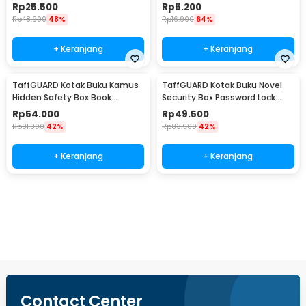
Harry Potter - ADQ0194
- T01
Rp
25.500
Rp
6.200
Rp
48.900
48%
Rp
16.900
64%
+ Keranjang
+ Keranjang
TaffGUARD Kotak Buku Kamus
TaffGUARD Kotak Buku Novel
Hidden Safety Box Book
Security Box Password Lock
Password Lock Size S - KB-10P
Size S - KB-20P
Rp
54.000
Rp
49.500
Rp
91.900
42%
Rp
83.900
42%
+ Keranjang
+ Keranjang
Beli Sekarang
Contact Center