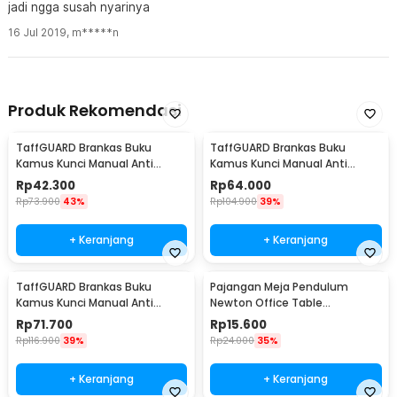
jadi ngga susah nyarinya
16 Jul 2019
,
m*****n
Produk Rekomendasi
TaffGUARD Brankas Buku
TaffGUARD Brankas Buku
Kamus Kunci Manual Anti
Kamus Kunci Manual Anti
Maling Hidden Safe Box Kecil -
Maling Hidden Safe Box Sedang
Rp
42.300
Rp
64.000
KB-10L
- KB-10L
Rp
73.900
43%
Rp
104.900
39%
+ Keranjang
+ Keranjang
TaffGUARD Brankas Buku
Pajangan Meja Pendulum
Kamus Kunci Manual Anti
Newton Office Table
Maling Hidden Safe Box Besar -
Decoration 5 Ball S - H50S
Rp
71.700
Rp
15.600
KB-10L
Rp
116.900
39%
Rp
24.000
35%
+ Keranjang
+ Keranjang