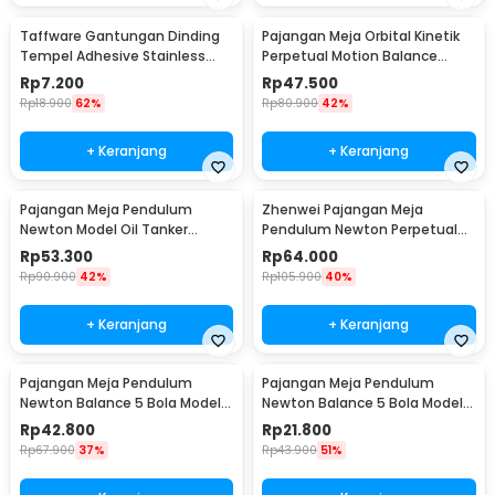
Taffware Gantungan Dinding
Pajangan Meja Orbital Kinetik
Tempel Adhesive Stainless
Perpetual Motion Balance
Steel 6 PCS - ST40
Physics - NR31TX
Rp
7.200
Rp
47.500
Rp
18.900
62%
Rp
80.900
42%
+ Keranjang
+ Keranjang
Pajangan Meja Pendulum
Zhenwei Pajangan Meja
Newton Model Oil Tanker
Pendulum Newton Perpetual
Perpetual Debate - B101
Model Ferris Wheel - ZPW
Rp
53.300
Rp
64.000
Rp
90.900
42%
Rp
105.900
40%
+ Keranjang
+ Keranjang
Pajangan Meja Pendulum
Pajangan Meja Pendulum
Newton Balance 5 Bola Model
Newton Balance 5 Bola Model
Arched M - ZY02
Arched S - ZY02
Rp
42.800
Rp
21.800
Rp
67.900
37%
Rp
43.900
51%