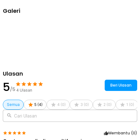
1 x Holder Perekat
Galeri
Ulasan
5
Beri Ulasan
/5
4
Ulasan
Semua
5
(
4
)
4
(
0
)
3
(
0
)
2
(
0
)
1
(
0
)
Cari Ulasan
Membantu (
0
)