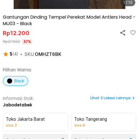
1 / 10
Gantungan Dinding Tempel Perekat Model Antlers Head -
MU03
-
Black
Rp
12.200
Rp
27.900
57
%
•
SKU
OMHZT6BK
5
(
4
)
Pilihan Warna:
Black
Lihat
3
Lokasi Lainnya
Informasi Stok:
Jabodetabek
Toko Jakarta Barat
Toko Tangerang
sisa
3
sisa
8