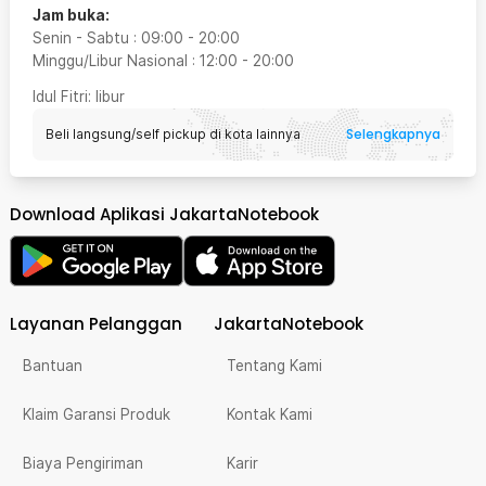
Jam buka:
Senin - Sabtu
:
09:00
-
20:00
Minggu/Libur Nasional
:
12:00
-
20:00
Idul Fitri
: libur
Selengkapnya
Beli langsung/self pickup di kota lainnya
Download Aplikasi JakartaNotebook
Layanan Pelanggan
JakartaNotebook
Bantuan
Tentang Kami
Klaim Garansi Produk
Kontak Kami
Biaya Pengiriman
Karir