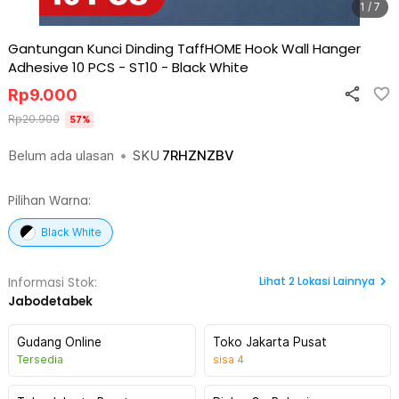
1 / 7
Gantungan Kunci Dinding TaffHOME Hook Wall Hanger
Adhesive 10 PCS - ST10
-
Black White
Rp
9.000
Rp
20.900
57
%
Belum ada ulasan
•
SKU
7RHZNZBV
Pilihan Warna:
Black White
Lihat
2
Lokasi Lainnya
Informasi Stok:
Jabodetabek
Gudang Online
Toko Jakarta Pusat
Tersedia
sisa
4