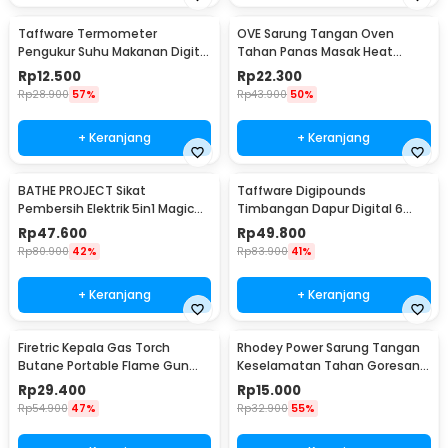
Taffware Termometer
OVE Sarung Tangan Oven
Pengukur Suhu Makanan Digital
Tahan Panas Masak Heat
Daging Kopi Susu - TP101
Resistant Gloves - 540F
Rp
12.500
Rp
22.300
Rp
28.900
57%
Rp
43.900
50%
+ Keranjang
+ Keranjang
BATHE PROJECT Sikat
Taffware Digipounds
Pembersih Elektrik 5in1 Magic
Timbangan Dapur Digital 6
Brush Rechargeable - WQ8110
Satuan 1kg 0.1g - i2000
Rp
47.600
Rp
49.800
Rp
80.900
42%
Rp
83.900
41%
+ Keranjang
+ Keranjang
Firetric Kepala Gas Torch
Rhodey Power Sarung Tangan
Butane Portable Flame Gun
Keselamatan Tahan Goresan
Adjustable - 807
Pisau - EN388
Rp
29.400
Rp
15.000
Rp
54.900
47%
Rp
32.900
55%