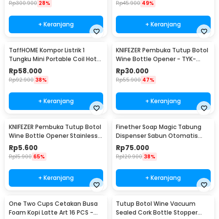
Rp
300.900
28%
Rp
45.900
49%
+ Keranjang
+ Keranjang
TaffHOME Kompor Listrik 1
KNIFEZER Pembuka Tutup Botol
Tungku Mini Portable Coil Hot
Wine Bottle Opener - TYK-
Plate 500W - C1-1000-03
074B
Rp
58.000
Rp
30.000
Rp
92.900
38%
Rp
55.900
47%
+ Keranjang
+ Keranjang
KNIFEZER Pembuka Tutup Botol
Finether Soap Magic Tabung
Wine Bottle Opener Stainless
Dispenser Sabun Otomatis
Steel - WS01
400ml - AD-03
Rp
5.600
Rp
75.000
Rp
15.900
65%
Rp
120.900
38%
+ Keranjang
+ Keranjang
One Two Cups Cetakan Busa
Tutup Botol Wine Vacuum
Foam Kopi Latte Art 16 PCS -
Sealed Cork Bottle Stopper