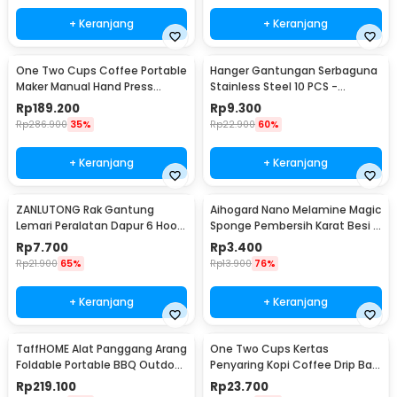
+ Keranjang
+ Keranjang
One Two Cups Coffee Portable
Hanger Gantungan Serbaguna
Maker Manual Hand Press
Stainless Steel 10 PCS -
Espresso 300ml - T35066
M127105
Rp
189.200
Rp
9.300
Rp
286.900
35%
Rp
22.900
60%
+ Keranjang
+ Keranjang
ZANLUTONG Rak Gantung
Aihogard Nano Melamine Magic
Lemari Peralatan Dapur 6 Hook
Sponge Pembersih Karat Besi -
Besi - 2137
CW62
Rp
7.700
Rp
3.400
Rp
21.900
65%
Rp
13.900
76%
+ Keranjang
+ Keranjang
TaffHOME Alat Panggang Arang
One Two Cups Kertas
Foldable Portable BBQ Outdoor
Penyaring Kopi Coffee Drip Bag
Grill Stove - HWSK77
Paper Filter 50PCS - T111
Rp
219.100
Rp
23.700