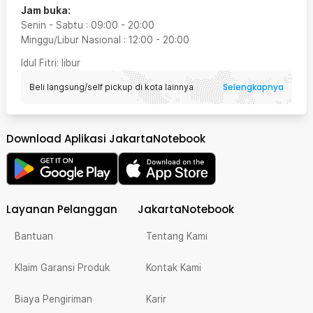
Jam buka:
Senin - Sabtu
:
09:00
-
20:00
Minggu/Libur Nasional
:
12:00
-
20:00
Idul Fitri
: libur
Selengkapnya
Beli langsung/self pickup di kota lainnya
Download Aplikasi JakartaNotebook
Layanan Pelanggan
JakartaNotebook
Bantuan
Tentang Kami
Klaim Garansi Produk
Kontak Kami
Biaya Pengiriman
Karir