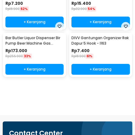
JJYE01
Stainless Steel - G94529
Rp
7.200
Rp
15.400
Rp
18.900
62%
Rp
32.900
54%
+ Keranjang
+ Keranjang
Bar Butler Liquor Dispenser Bir
DIVV Gantungan Organizer Rak
Pump Beer Machine Gas
Dapur 5 Hook - I163
Station 900ml - P-36
Rp
173.000
Rp
7.400
Rp
255.900
33%
Rp
18.900
61%
+ Keranjang
+ Keranjang
Beli Sekarang
Contact Center