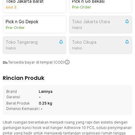
Toko Jakarta Barat
Pick n Go Bekasi
sisa
3
Pre-Order
Pick n Go Depok
Toko Jakarta Utara
Pre-Order
Habis
Toko Tangerang
Toko Cikupa
Habis
Habis
Tersedia bayar di tempat (COD)
Rincian Produk
Brand
Lainnya
Garansi
-
Berat Produk
0.25 kg
Dimensi Kemasan
: -
Ubah ruangan berantakan menjadi ruang yang rapi dan estetis dengan
gantungan kunci hook wall hanger Adhesive 10 PCS, solusi penyimpanan
pintar yang hadir untuk menjawab tantangan organisasi rumah tangga