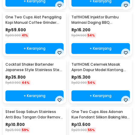
+ Keranjang
+ Keranjang
One Two Cups Alat Penggiling
TaffHOME Injektor Bumbu
Kopi Manual Coffee Grinder
Marinasi Daging BBQ
Portable - WFCG9800
Seasoning Injector - HC117
Rp
59.600
Rp
16.200
Rp
99.900
41%
Rp
34.900
54%
+ Keranjang
+ Keranjang
Cocktail Shaker Bartender
TaffHOME Celemek Masak
Japanese Style Stainless Steel
Apron Dapur Model Kantong
200ml
Pola Spatula - JJ41
Rp
35.800
Rp
15.300
Rp
63.900
44%
Rp
32.900
54%
+ Keranjang
+ Keranjang
Steel Soap Sabun Stainless
One Two Cups Alas Adonan
Anti Bau Tangan Odor Remove
Kue Fondant Silikon Baking Mat
- HW071
Anti Slip - JJ3873
Rp
10.800
Rp
13.600
Rp
25.900
59%
Rp
29.900
55%