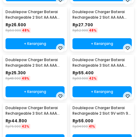
Doublepow Charger Baterai
Doublepow Charger Baterai
Rechargeable 2 Slot AA AAA
Rechargeable 2 Slot AA AAA
with AAA 2 PCS - DP-B01
with AA 2 PCS - DP-B01 1200
Rp
26.600
Rp
27.700
Rp
50.900
48%
Rp
52.900
48%
+ Keranjang
+ Keranjang
Doublepow Charger Baterai
Doublepow Charger Baterai
Rechargeable 2 Slot AA AAA
Rechargeable 3 Slot AA AAA
with AA 2 PCS - DP-B01 800
with AAA 3 PCS - DP-B33
Rp
25.300
Rp
55.400
Rp
48.900
49%
Rp
93.900
42%
+ Keranjang
+ Keranjang
Doublepow Charger Baterai
Doublepow Charger Baterai
Rechargeable 3 Slot AA AAA
Rechargeable 2 Slot 9V with 9V
with AA 3 PCS - DP-B33
1 PCS - DP-B09
Rp
44.800
Rp
56.000
Rp
76.900
42%
Rp
94.900
41%