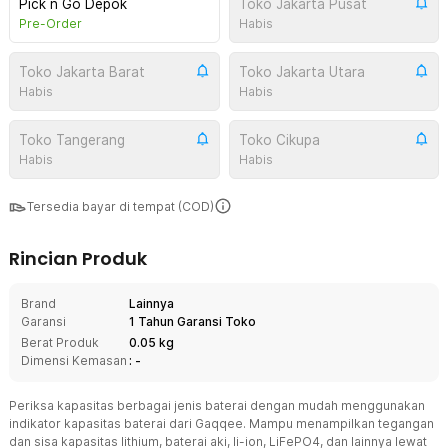
Pick n Go Depok
Toko Jakarta Pusat
Pre-Order
Habis
Toko Jakarta Barat
Toko Jakarta Utara
Habis
Habis
Toko Tangerang
Toko Cikupa
Habis
Habis
Tersedia bayar di tempat (COD)
Rincian Produk
Brand
Lainnya
Garansi
1 Tahun Garansi Toko
Berat Produk
0.05 kg
Dimensi Kemasan
: -
Periksa kapasitas berbagai jenis baterai dengan mudah menggunakan
indikator kapasitas baterai dari Gaqqee. Mampu menampilkan tegangan
dan sisa kapasitas lithium, baterai aki, li-ion, LiFePO4, dan lainnya lewat