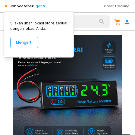
Jabodetabek
ganti
Order Tracking
Alat Kopi
Silakan ubah lokasi store sesuai
dengan lokasi Anda.
Mengerti