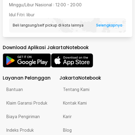
Minggu/Libur Nasional
:
12:00
-
20:00
Idul Fitri
: libur
Selengkapnya
Beli langsung/self pickup di kota lainnya
Download Aplikasi JakartaNotebook
Layanan Pelanggan
JakartaNotebook
Bantuan
Tentang Kami
Klaim Garansi Produk
Kontak Kami
Biaya Pengiriman
Karir
Indeks Produk
Blog