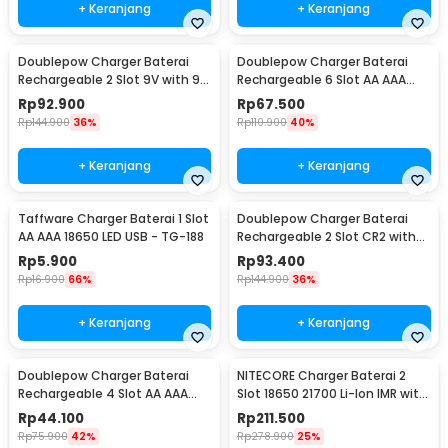
+ Keranjang
+ Keranjang
Doublepow Charger Baterai
Doublepow Charger Baterai
Rechargeable 2 Slot 9V with 9V
Rechargeable 6 Slot AA AAA
2 PCS - DP-B09
with AA 6 PCS - DP-B06
Rp
92.900
Rp
67.500
Rp
144.900
36%
Rp
110.900
40%
+ Keranjang
+ Keranjang
Taffware Charger Baterai 1 Slot
Doublepow Charger Baterai
AA AAA 18650 LED USB - TG-188
Rechargeable 2 Slot CR2 with
CR2 2 PCS - DP-K06
Rp
5.900
Rp
93.400
Rp
16.900
66%
Rp
144.900
36%
+ Keranjang
+ Keranjang
Doublepow Charger Baterai
NITECORE Charger Baterai 2
Rechargeable 4 Slot AA AAA
Slot 18650 21700 Li-Ion IMR with
with AA 4 PCS - DP-U82
LED Light - UI2
Rp
44.100
Rp
211.500
Rp
75.900
42%
Rp
278.900
25%