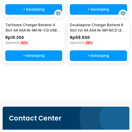
+ Keranjang
+ Keranjang
Taffware Charger Baterai 4
Doublepow Charger Baterai 8
Slot AA AAA Ni-MH Ni-CD USB
Slot for AA AAA Ni-MH NiCD LED
Plug - B-04
Light - DP-K18
Rp
10.200
Rp
69.600
Rp
24.900
60%
Rp
113.900
39%
+ Keranjang
+ Keranjang
Beli Sekarang
Contact Center