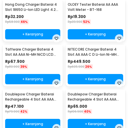
Hong Dong Charger Baterai 4
OLOEY Tester Baterai AA AAA
Slot 18650 Li-Ion LED Light 4.2V
Volt Meter - BT-168
1200mA - MS-404A
Rp
32.200
Rp
19.300
Rp
58.900
46%
Rp
39.900
52%
+ Keranjang
+ Keranjang
Taffware Charger Baterai 4
NITECORE Charger Baterai 4
Slot AA AAA Ni-MH NiCD LCD
Slot AA AAA C D Li-Ion Ni-MH
Display - C903W
LCD Display - UM4
Rp
67.900
Rp
449.500
Rp
110.900
39%
Rp
605.900
26%
+ Keranjang
+ Keranjang
Doublepow Charger Baterai
Doublepow Charger Baterai
Rechargeable 4 Slot AA AAA
Rechargeable 4 Slot AA AAA
with AA 4 PCS - DP-B02
with AAA 4 PCS - DP-B02
Rp
47.100
Rp
65.000
Rp
79.900
42%
Rp
106.900
40%
+ Keranjang
+ Keranjang