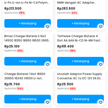
Li-Po Li-ion Li-Fe Ni-Cd Polymer
NiMH dengan AC Adapter
LCD 80W
Integrated - B6AC
Rp
213.500
Rp
263.600
Rp
292.900
28%
Rp
334.900
22%
+ Keranjang
+ Keranjang
Bmax Charger Baterai 2 Slot
Taffware Charger Baterai 4
14500 18350 18650 18500 26650
Slot AA AAA Ni-CD Ni-MH Fast
Li-Ion LED - BH-042100-02U
Charging LCD - C905W
Rp
25.100
Rp
98.400
Rp
48.900
49%
Rp
151.900
36%
+ Keranjang
+ Keranjang
Charger Baterai 1 Slot 18650
Lincoiah Adaptor Power Supply
26650 16340 14500 Li-Ion
Converter AC to DC 12V 3A EU
Spring Strip - NK-205
Plug - 1230
Rp
15.700
Rp
25.900
Rp
33.900
54%
Rp
49.900
49%
+ Keranjang
+ Keranjang