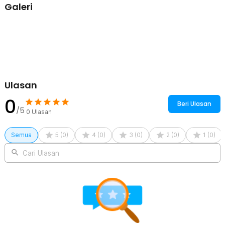
alarm peringatan tegangan rendah, otomatis menyimpan data saat
Galeri
alat mati, dan tampilan layar yang otomatis mati setelah tidak
digunakan.
Kelengkapan Produk
Rincian yang Anda dapatkan untuk pembelian produk ini:
1 x Gaqqee Indikator Kapasitas Baterai LED Battery Capacity
Voltmeter - GQ-24
Ulasan
0
Beri Ulasan
/5
0
Ulasan
Semua
5
(
0
)
4
(
0
)
3
(
0
)
2
(
0
)
1
(
0
)
Cari Ulasan