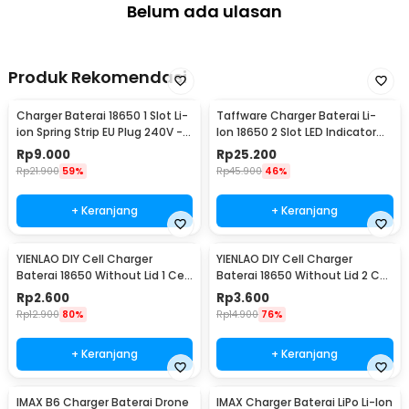
Belum ada ulasan
Produk Rekomendasi
Charger Baterai 18650 1 Slot Li-
Taffware Charger Baterai Li-
ion Spring Strip EU Plug 240V -
Ion 18650 2 Slot LED Indicator
TG-088
240V 1A - MTLC-04200-1000
Rp
9.000
Rp
25.200
Rp
21.900
59%
Rp
45.900
46%
+ Keranjang
+ Keranjang
YIENLAO DIY Cell Charger
YIENLAO DIY Cell Charger
Baterai 18650 Without Lid 1 Cell
Baterai 18650 Without Lid 2 Cell
- BC-001/2
- BC-001/2
Rp
2.600
Rp
3.600
Rp
12.900
80%
Rp
14.900
76%
+ Keranjang
+ Keranjang
IMAX B6 Charger Baterai Drone
IMAX Charger Baterai LiPo Li-Ion