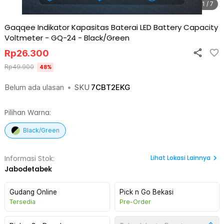
1 / 7
Gaqqee Indikator Kapasitas Baterai LED Battery Capacity
Voltmeter - GQ-24
-
Black/Green
Rp
26.300
Rp
49.900
48
%
Belum ada ulasan
•
SKU
7CBT2EKG
Pilihan Warna:
Black/Green
Lihat
Lokasi Lainnya
Informasi Stok:
Jabodetabek
Gudang Online
Pick n Go Bekasi
Tersedia
Pre-Order