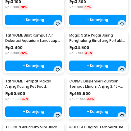
Rp
3.100
Rp
3.300
H0027
H0027
Rp
13.900
78%
Rp
13.900
77%
+ Keranjang
+ Keranjang
TaffHOME Bibit Rumput Air
Magic Gate Pagar Jaring
Dekorasi Aquarium Landscape
Penghalang Binatang Portable
Ornament 10g Love Grass -
Pet Mesh Fence - TV1
Rp
3.400
Rp
34.600
H0027
Rp
13.900
76%
Rp
62.900
45%
+ Keranjang
+ Keranjang
TaffHOME Tempat Makan
COKIAS Dispenser Fountain
Anjing Kucing Pet Food
Tempat Minum Anjing 2.4L -
Dispenser - PET0640
DR008
Rp
80.600
Rp
159.800
Rp
127.900
37%
Rp
235.900
33%
+ Keranjang
+ Keranjang
TOPINCN Akuarium Mini Block
NIUKETAT Digital Temperature