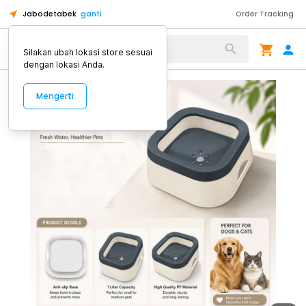
Jabodetabek
ganti
Order Tracking
Alat Kopi
Silakan ubah lokasi store sesuai
dengan lokasi Anda.
Mengerti