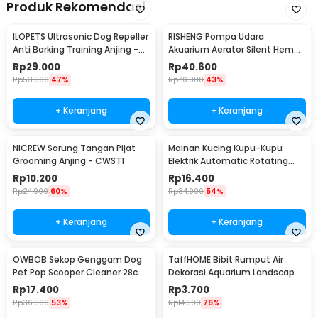
Produk Rekomendasi
ILOPETS Ultrasonic Dog Repeller
RISHENG Pompa Udara
Anti Barking Training Anjing -
Akuarium Aerator Silent Hemat
TJ-3008
Energi 2.4W - RS-511
Rp
29.000
Rp
40.600
Rp
53.900
47%
Rp
70.900
43%
+ Keranjang
+ Keranjang
NICREW Sarung Tangan Pijat
Mainan Kucing Kupu-Kupu
Grooming Anjing - CWST1
Elektrik Automatic Rotating
Flying Butterfly
Rp
10.200
Rp
16.400
Rp
24.900
60%
Rp
34.900
54%
+ Keranjang
+ Keranjang
OWBOB Sekop Genggam Dog
TaffHOME Bibit Rumput Air
Pet Pop Scooper Cleaner 28cm
Dekorasi Aquarium Landscape
- A11707
Ornament - H0027
Rp
17.400
Rp
3.700
Rp
36.900
53%
Rp
14.900
76%