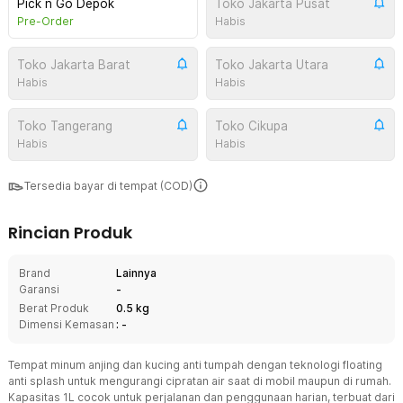
Pick n Go Depok
Toko Jakarta Pusat
Pre-Order
Habis
Toko Jakarta Barat
Toko Jakarta Utara
Habis
Habis
Toko Tangerang
Toko Cikupa
Habis
Habis
Tersedia bayar di tempat (COD)
Rincian Produk
Brand
Lainnya
Garansi
-
Berat Produk
0.5 kg
Dimensi Kemasan
: -
Tempat minum anjing dan kucing anti tumpah dengan teknologi floating
anti splash untuk mengurangi cipratan air saat di mobil maupun di rumah.
Kapasitas 1L cocok untuk perjalanan dan penggunaan harian, terbuat dari