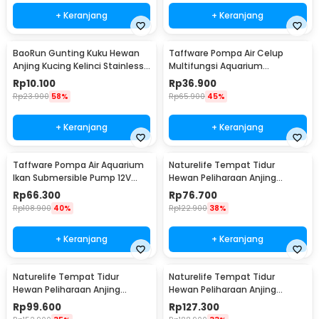
+ Keranjang
+ Keranjang
BaoRun Gunting Kuku Hewan
Taffware Pompa Air Celup
Anjing Kucing Kelinci Stainless
Multifungsi Aquarium
Steel - 5X
Submersible Pump 12V - QR30E
Rp
10.100
Rp
36.900
Rp
23.900
58%
Rp
65.900
45%
+ Keranjang
+ Keranjang
Taffware Pompa Air Aquarium
Naturelife Tempat Tidur
Ikan Submersible Pump 12V
Hewan Peliharaan Anjing
22W - 12V5M
Kucing Pet Dog Bed Size L -
Rp
66.300
Rp
76.700
NR884
Rp
108.900
40%
Rp
122.900
38%
+ Keranjang
+ Keranjang
Naturelife Tempat Tidur
Naturelife Tempat Tidur
Hewan Peliharaan Anjing
Hewan Peliharaan Anjing
Kucing Pet Dog Bed Size XL -
Kucing Pet Dog Bed Size XXL -
Rp
99.600
Rp
127.300
NR884
NR884