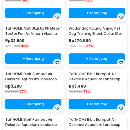
Rp
152.900
35%
Rp
188.900
33%
+ Keranjang
+ Keranjang
TaffHOME Alat Ukur Uji PH Meter
Wodondog Kalung Anjing Pet
Tester Pen Air Minum Akuarium
Dog Training Shock Collar Stop
- PH-009
Barking 800M - JXG0031
Rp
32.600
Rp
270.800
Rp
59.900
46%
Rp
370.900
27%
+ Keranjang
+ Keranjang
TaffHOME Bibit Rumput Air
TaffHOME Bibit Rumput Air
Dekorasi Aquarium Landscape
Dekorasi Aquarium Landscape
Ornament 10g Big Leaf - H0027
Ornament 10g Big Fescue -
Rp
3.200
Rp
3.400
H0027
Rp
13.900
77%
Rp
13.900
76%
+ Keranjang
+ Keranjang
TaffHOME Bibit Rumput Air
TaffHOME Bibit Rumput Air
Dekorasi Aquarium Landscape
Dekorasi Aquarium Landscape
Ornament 10g Lucky Clover -
Ornament 10g Small Fescue -