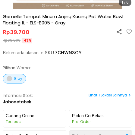
1 / 6
Gemelle Tempat Minum Anjing Kucing Pet Water Bowl
Floating 1L - ELS-B005
-
Gray
Rp
39.700
Rp
68.900
43
%
Belum ada ulasan
•
SKU
7CHWN3GY
Pilihan Warna:
Gray
Lihat
1
Lokasi Lainnya
Informasi Stok:
Jabodetabek
Gudang Online
Pick n Go Bekasi
Tersedia
Pre-Order