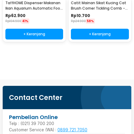
TaffHOME Dispenser Makanan
Catit Mainan Sikat Kucing Cat
Ikan Aquarium Automatic Food
Brush Corner Tickling Comb -
Timer - GA-300D
MO59
Rp
62.900
Rp
10.700
Rp
104.900
41%
Rp
24.900
58%
+ Keranjang
+ Keranjang
Beli Sekarang
Contact Center
Pembelian Online
Telp : (021) 39 700 200
Customer Service (WA) :
0899 721 7050