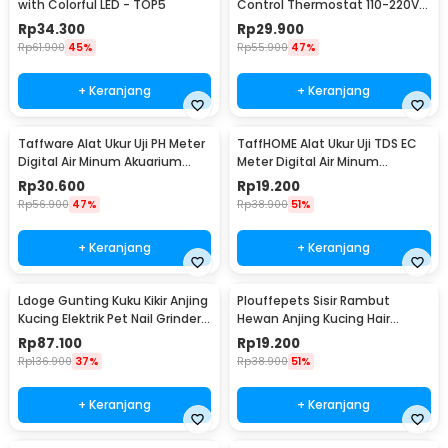
with Colorful LED - TOP5
Control Thermostat 110-220V
Sensor - W3230
Rp
34.300
Rp
29.900
Rp
61.900
45%
Rp
55.900
47%
+ Keranjang
+ Keranjang
Taffware Alat Ukur Uji PH Meter
TaffHOME Alat Ukur Uji TDS EC
Digital Air Minum Akuarium
Meter Digital Air Minum
Tester - PH02
Akuarium - E-1
Rp
30.600
Rp
19.200
Rp
56.900
47%
Rp
38.900
51%
+ Keranjang
+ Keranjang
Ldoge Gunting Kuku Kikir Anjing
Plouffepets Sisir Rambut
Kucing Elektrik Pet Nail Grinder -
Hewan Anjing Kucing Hair
LX01
Removal Comb - AES0124
Rp
87.100
Rp
19.200
Rp
136.900
37%
Rp
38.900
51%
+ Keranjang
+ Keranjang