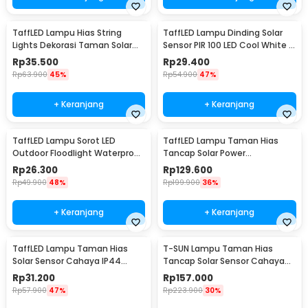
TaffLED Lampu Hias String
TaffLED Lampu Dinding Solar
Lights Dekorasi Taman Solar
Sensor PIR 100 LED Cool White -
12M 100LED - S-04
BK-100
Rp
35.500
Rp
29.400
Rp
63.900
45%
Rp
54.900
47%
+ Keranjang
+ Keranjang
TaffLED Lampu Sorot LED
TaffLED Lampu Taman Hias
Outdoor Floodlight Waterproof
Tancap Solar Power
Cool White 50W - A8
Waterproof 10 LED 2835 - TS-
Rp
26.300
Rp
129.600
G2202
Rp
49.900
48%
Rp
199.900
36%
+ Keranjang
+ Keranjang
TaffLED Lampu Taman Hias
T-SUN Lampu Taman Hias
Solar Sensor Cahaya IP44
Tancap Solar Sensor Cahaya
Warm White 4 PCS - L20
IP65 Warm White 3W - TS-
Rp
31.200
Rp
157.000
G0902
Rp
57.900
47%
Rp
223.900
30%