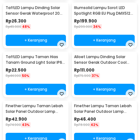
TaffLED Lampu Dinding Solar
Illumsolid Lampu Sorot LED
Sensor Gerak Waterproof 20
Spotlight RGB EU Plug DMX512
LED Cool White - L20
240V 30W - YS-P01
Rp
26.300
Rp
199.900
Rp
49.900
48%
Rp
299.900
34%
+ Keranjang
+ Keranjang
TaffLED Lampu Taman Hias
Alloet Lampu Dinding Solar
Tanam Ground Light Solar IP65
Sensor Gerak Outdoor Cool
8 LED - CL-022
White 50 LED - LE66
Rp
22.500
Rp
111.000
Rp
44.900
50%
Rp
175.900
37%
+ Keranjang
+ Keranjang
Finether Lampu Taman Lebah
Finether Lampu Taman Lebah
Solar Panel Outdoor Lamp
Solar Panel Outdoor Lamp
Waterproof IP65 30 LED - BE306
Waterproof IP65 50 LED - BE306
Rp
42.900
Rp
46.400
Rp
74.900
43%
Rp
78.900
42%
+ Keranjang
+ Keranjang