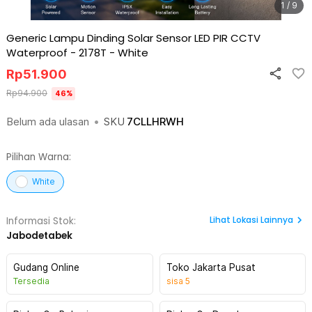
1 / 9
Generic Lampu Dinding Solar Sensor LED PIR CCTV
Waterproof - 2178T
-
White
Rp
51.900
Rp
94.900
46
%
Belum ada ulasan
•
SKU
7CLLHRWH
Pilihan Warna:
White
Lihat
Lokasi Lainnya
Informasi Stok:
Jabodetabek
Gudang Online
Toko Jakarta Pusat
Tersedia
sisa
5