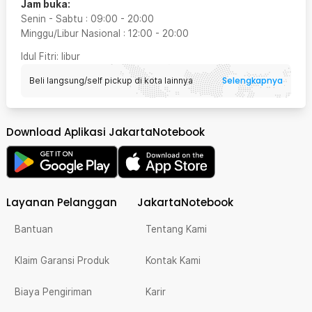
Jam buka:
Senin - Sabtu
:
09:00
-
20:00
Minggu/Libur Nasional
:
12:00
-
20:00
Idul Fitri
: libur
Selengkapnya
Beli langsung/self pickup di kota lainnya
Download Aplikasi JakartaNotebook
Layanan Pelanggan
JakartaNotebook
Bantuan
Tentang Kami
Klaim Garansi Produk
Kontak Kami
Biaya Pengiriman
Karir