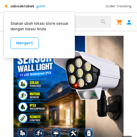
Jabodetabek
ganti
Order Tracking
Alat Kopi
Silakan ubah lokasi store sesuai
dengan lokasi Anda.
Mengerti