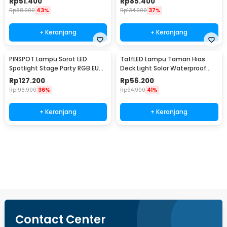
Rp
51.400
Rp
85.400
SX120
Rp
88.900
43%
Rp
134.900
37%
+ Keranjang
+ Keranjang
PINSPOT Lampu Sorot LED
TaffLED Lampu Taman Hias
Spotlight Stage Party RGB EU
Deck Light Solar Waterproof
Plug 240V 10W - WRGB
Warm White 8 PCS - L20
Rp
127.200
Rp
56.200
Rp
196.900
36%
Rp
94.900
41%
+ Keranjang
+ Keranjang
Beli Sekarang
Contact Center