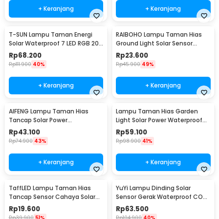
+ Keranjang
+ Keranjang
T-SUN Lampu Taman Energi
RAIBOHO Lampu Taman Hias
Solar Waterproof 7 LED RGB 200
Ground Light Solar Sensor
Lumens 1.6W - TS-G0102
Waterproof 12/20LED - RB20
Rp
68.200
Rp
23.600
Rp
111.900
40%
Rp
45.900
49%
+ Keranjang
+ Keranjang
AIFENG Lampu Taman Hias
Lampu Taman Hias Garden
Tancap Solar Power
Light Solar Power Waterproof
Waterproof Cool White -
Cool White - EM375
Rp
43.100
Rp
59.100
EM320
Rp
74.900
43%
Rp
98.900
41%
+ Keranjang
+ Keranjang
TaffLED Lampu Taman Hias
YuYi Lampu Dinding Solar
Tancap Sensor Cahaya Solar
Sensor Gerak Waterproof COB
Power Waterproof - EM300
100LED Cool White - SMT-F100
Rp
19.600
Rp
63.500
Rp
39.900
51%
Rp
104.900
40%