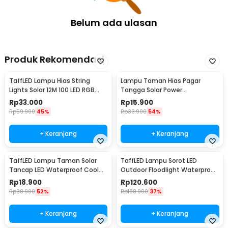
1 x Remot Kontrol
1 x Panduan Penggunaan
Belum ada ulasan
Produk Rekomendasi
TaffLED Lampu Hias String
Lampu Taman Hias Pagar
Lights Solar 12M 100 LED RGB
Tangga Solar Power
Waterproof - YY-3210
Waterproof Cool White - HBT-
Rp
33.000
Rp
15.900
1501
Rp
59.900
45%
Rp
33.900
54%
+ Keranjang
+ Keranjang
TaffLED Lampu Taman Solar
TaffLED Lampu Sorot LED
Tancap LED Waterproof Cool
Outdoor Floodlight Waterproof
White 6000K - YF-922
Cool White 30W - W804
Rp
18.900
Rp
120.600
Rp
38.900
52%
Rp
188.900
37%
+ Keranjang
+ Keranjang