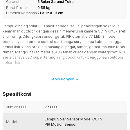
Garansi
3 Bulan Garansi Toko
Berat Produk
0.55 kg
Dimensi Kemasan
21
x
12
x
13
cm
Lampu dinding solar LED hadir sebagai solusi penerangan sekaligus
keamanan outdoor dengan desain menyerupai kamera CCTV untuk efek
anti maling. Dilengkapi sensor gerak PIR otomatis, 77 LED, 3 mode
pencahayaan, remote control dan tenaga surya tanpa kabel sehingga
hemat listrik dan praktis dipasang di pagar, taman, garasi, maupun teras
rumah. Menggunakan material ABS tahan cuaca dengan waterproof IP5X
serta cahaya LED super terang yang cocok untuk penggunaan outdoor
sehari-hari.
Fitur
Lebih Banyak
Desain Model Camera CCTV
Lampu dinding solar LED ini dirancang menyerupai kamera CCTV
Spesifikasi
sungguhan sehingga memberikan efek psikologis yang membuat
orang asing berpikir area rumah berada dalam pengawasan. LED
indikator merah berkedip semakin memperkuat tampilan layaknya
Jumlah LED
77 LED
kamera keamanan aktif. Selain berfungsi sebagai lampu solar
sensor gerak, desain ini membantu meningkatkan rasa aman tanpa
Lampu Solar Sensor Model CCTV
biaya instalasi CCTV mahal.
Model
PIR Motion Sensor
77 LED Super Terang