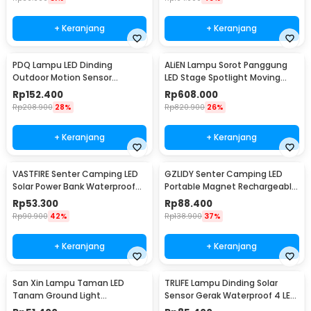
+ Keranjang
+ Keranjang
PDQ Lampu LED Dinding
ALiEN Lampu Sorot Panggung
Outdoor Motion Sensor
LED Stage Spotlight Moving
Waterproof Cool White 15W
Head RGB 10W - DM512
Rp
152.400
Rp
608.000
Inner Light - 3120
Rp
208.900
28%
Rp
820.900
26%
+ Keranjang
+ Keranjang
VASTFIRE Senter Camping LED
GZLIDY Senter Camping LED
Solar Power Bank Waterproof
Portable Magnet Rechargeable
IP65 - YD-878A
2000 Lumens Big - W599A
Rp
53.300
Rp
88.400
Rp
90.900
42%
Rp
138.900
37%
+ Keranjang
+ Keranjang
San Xin Lampu Taman LED
TRLIFE Lampu Dinding Solar
Tanam Ground Light
Sensor Gerak Waterproof 4 LED
Waterproof 3W Warm White -
Cool White 4W - K7004