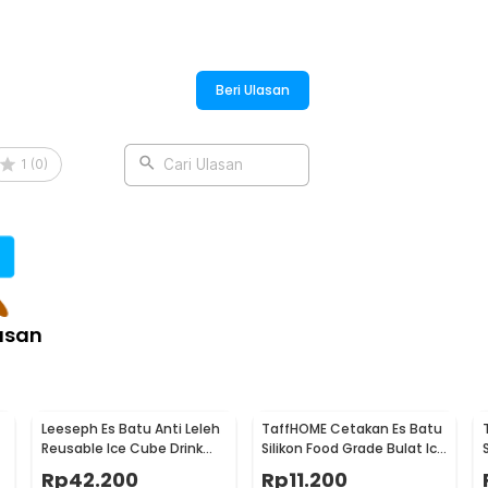
Beri Ulasan
1
(
0
)
Cari Ulasan
asan
Leeseph Es Batu Anti Leleh
TaffHOME Cetakan Es Batu
Reusable Ice Cube Drink
Silikon Food Grade Bulat Ice
-
Stainless Steel 304 8 PCS -
Ball Mold 4 Grid - TW-159
Rp
42.200
Rp
11.200
W0043