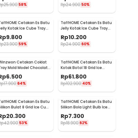
Rp
25.900
Rp
24.900
58%
50%
TaffHOME Cetakan Es Batu
TaffHOME Cetakan Es Batu
Jelly Kotak Ice Cube Tray
Jelly Kotak Ice Cube Tray
48 Grid - DY0972
60 Grid - DY0972
Rp
9.800
Rp
10.200
Rp
23.900
Rp
24.900
59%
60%
Winzwon Cetakan Coklat
TaffHOME Cetakan Es Batu
Tray Mold Model Chocolate
Kotak Botol 18 Grid Ice
Bar - HP8164
Cube Mold - TW-160
Rp
6.500
Rp
61.800
Rp
17.900
Rp
102.900
64%
40%
TaffHOME Cetakan Es Batu
TaffHOME Cetakan Es Batu
Silikon Bulat 8 Grid Ice Cube
Silikon Bola Light Bulb Ice
Mold - DB89
Ball Mold - GJ2980
Rp
20.300
Rp
7.300
Rp
42.900
Rp
18.900
53%
62%