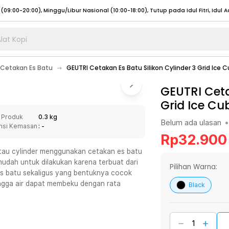
lat Kopi
umat (07:00 - 20:00), Sabtu - Minggu (08:00 - 20:00), Tutup pada Idul Fitri
Sele
Cetakan Es Batu
GEUTRI Cetakan Es Batu Silikon Cylinder 3 Grid Ice 
:00 - 20:00), Sabtu - Minggu/ Libur Nasional (08:00 - 17:00)
Selengkapnya
:00 - 20:00), Sabtu - Minggu/ Libur Nasional (08:00 - 17:00)
GEUTRI Ceta
Selengkapnya
Grid Ice Cu
 (09:00-20:00), Minggu/Libur Nasional (12:00-20:00), Tutup pada Idul Fitri
Sele
 Produk
0.3 kg
 (09:00-20:00), Minggu/Libur Nasional (12:00-20:00), Tutup pada Idul Fitri
Sele
Belum ada ulasan
•
nsi Kemasan
: -
Rp
32.900
tau cylinder menggunakan cetakan es batu
udah untuk dilakukan karena terbuat dari
Pilihan Warna:
 es batu sekaligus yang bentuknya cocok
umat (07:00 - 20:00), Sabtu - Minggu (08:00 - 20:00), Tutup pada Idul Fitri
Sele
ingga air dapat membeku dengan rata
Black
:00 - 20:00), Sabtu - Minggu/ Libur Nasional (08:00 - 17:00)
Selengkapnya
:00 - 20:00), Sabtu - Minggu/ Libur Nasional (08:00 - 17:00)
Selengkapnya