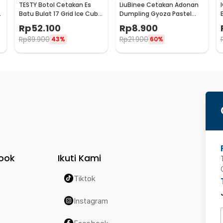
TESTY Botol Cetakan Es
LiuBinee Cetakan Adonan
d
Batu Bulat 17 Grid Ice Cube
Dumpling Gyoza Pastel
Mold - T-12
Mini 2in1 Pressing Dough -
Rp
52.100
Rp
8.900
LB01
Rp
89.900
Rp
21.900
43%
60%
ook
Ikuti Kami
Tiktok
Instagram