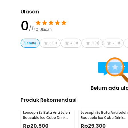
1 x Tutup
Ulasan
0
/5
0
Ulasan
Semua
5
(
0
)
4
(
0
)
3
(
0
)
2
(
0
)
Belum ada ul
Produk Rekomendasi
Leeseph Es Batu Anti Leleh
Leeseph Es Batu Anti Leleh
Reusable Ice Cube Drink
Reusable Ice Cube Drink
Stainless Steel 304 4 PCS -
Stainless Steel 304 6 PCS 
Rp
20.500
Rp
29.300
W0043
W0043