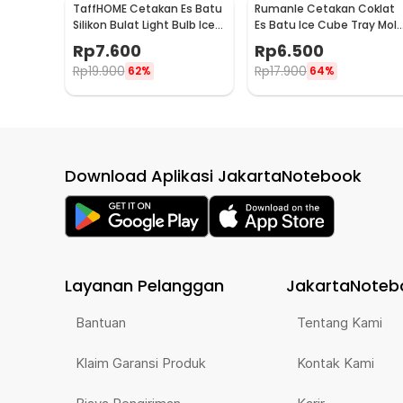
TaffHOME Cetakan Es Batu
Rumanle Cetakan Coklat
Silikon Bulat Light Bulb Ice
Es Batu Ice Cube Tray Mol
Cube Mold - GJ2980
- HUY-09
Rp
7.600
Rp
6.500
Rp
19.900
Rp
17.900
62%
64%
Download Aplikasi JakartaNotebook
Layanan Pelanggan
JakartaNoteb
Bantuan
Tentang Kami
Klaim Garansi Produk
Kontak Kami