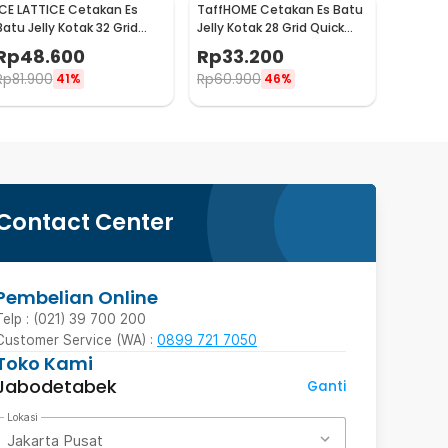
ICE LATTICE Cetakan Es
TaffHOME Cetakan Es Batu
Batu Jelly Kotak 32 Grid
Jelly Kotak 28 Grid Quick
Tray 2 PCS with Box - EV-64
Press with Shovel - F28
Rp
48.600
Rp
33.200
Rp
81.900
Rp
60.900
41%
46%
Contact Center
Pembelian Online
Telp : (021) 39 700 200
Customer Service (WA) :
0899 721 7050
Toko Kami
Jabodetabek
Ganti
Lokasi
Jakarta Pusat