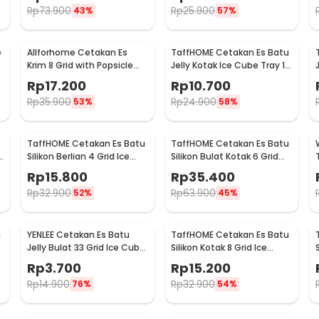
Rp
73.900
Rp
25.900
43%
57%
e
Allforhome Cetakan Es
TaffHOME Cetakan Es Batu
Krim 8 Grid with Popsicle
Jelly Kotak Ice Cube Tray 12
Sticks - JS282
Grid - DY0972
Rp
17.200
Rp
10.700
Rp
35.900
Rp
24.900
53%
58%
TaffHOME Cetakan Es Batu
TaffHOME Cetakan Es Batu
Silikon Berlian 4 Grid Ice
Silikon Bulat Kotak 6 Grid
Cube Mold - A1871
Ice Cube 2 PCS - CW76685
Rp
15.800
Rp
35.400
Rp
32.900
Rp
63.900
52%
45%
u
YENLEE Cetakan Es Batu
TaffHOME Cetakan Es Batu
Jelly Bulat 33 Grid Ice Cube
Silikon Kotak 8 Grid Ice
Tray BPA Free - L33
Cube Tray - DB88
Rp
3.700
Rp
15.200
Rp
14.900
Rp
32.900
76%
54%