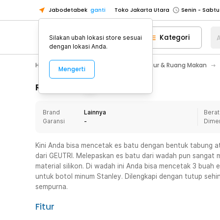
Jabodetabek
ganti
Toko Jakarta Utara
Toko Tangerang
Kategori
A
Silakan ubah lokasi store sesuai
Toko Cikupa
dengan lokasi Anda.
Pick n Go Jakarta Barat
Senin - J
Home Appliance
Perlengkapan Dapur & Ruang Makan
Mengerti
Pick n Go Bekasi
Senin - Jumat (08
Pick n Go Depok
Senin - Jumat (08
Rincian Produk
Toko Jakarta Pusat
Senin - Sabtu
Brand
Lainnya
Berat
Toko Jakarta Barat
Senin - Sabtu
Garansi
-
Dime
Toko Jakarta Utara
Toko Tangerang
Kini Anda bisa mencetak es batu dengan bentuk tabung a
dari GEUTRI. Melepaskan es batu dari wadah pun sangat m
Toko Cikupa
material silikon. Di wadah ini Anda bisa mencetak 3 buah
Pick n Go Jakarta Barat
Senin - J
untuk botol minum Stanley. Dilengkapi dengan tutup seh
sempurna.
Pick n Go Bekasi
Senin - Jumat (08
Pick n Go Depok
Senin - Jumat (08
Fitur