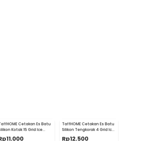
TaffHOME Cetakan Es Batu
TaffHOME Cetakan Es Batu
Silikon Kotak 15 Grid Ice
Silikon Tengkorak 4 Grid Ice
Cube Tray - DY0971
Cube Mold - SKL142
Rp
11.000
Rp
12.500