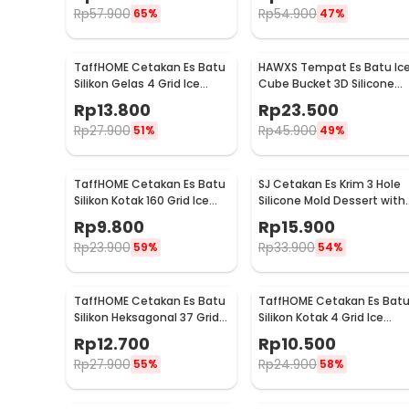
Rp
57.900
Rp
54.900
65%
47%
TaffHOME Cetakan Es Batu
HAWXS Tempat Es Batu Ic
Silikon Gelas 4 Grid Ice
Cube Bucket 3D Silicone
Cube Mold - TM13027
Mold - C01
Rp
13.800
Rp
23.500
Rp
27.900
Rp
45.900
51%
49%
TaffHOME Cetakan Es Batu
SJ Cetakan Es Krim 3 Hole
Silikon Kotak 160 Grid Ice
Silicone Mold Dessert with
Cube Tray - DY0973
50 Popsicle Stick Oval -
Rp
9.800
Rp
15.900
JSC8004
Rp
23.900
Rp
33.900
59%
54%
TaffHOME Cetakan Es Batu
TaffHOME Cetakan Es Bat
Silikon Heksagonal 37 Grid
Silikon Kotak 4 Grid Ice
Ice Cube Tray - DU655
Cube Tray - SSGP4
Rp
12.700
Rp
10.500
Rp
27.900
Rp
24.900
55%
58%