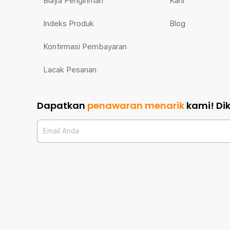
Biaya Pengiriman
Karir
Indeks Produk
Blog
Konfirmasi Pembayaran
Lacak Pesanan
Dapatkan
penawaran menarik
kami!
Di
Email Anda