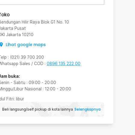
Toko
Bendungan Hilir Raya Blok G1 No. 10
Jakarta Pusat
DKI Jakarta
10210
Lihat google maps
Telp
:
(021) 39 700 200
Whatsapp Sales / COD
:
0896 135 222 00
Jam buka:
Senin - Sabtu
:
09:00
-
20:00
Minggu/Libur Nasional
:
12:00
-
20:00
Idul Fitri
: libur
Selengkapnya
Beli langsung/self pickup di kota lainnya