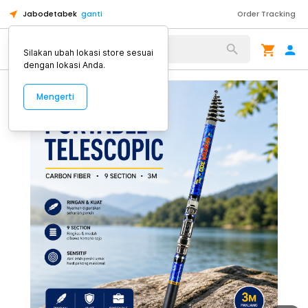
Jabodetabek
ganti
Order Tracking
Alat Kopi
Silakan ubah lokasi store sesuai
dengan lokasi Anda.
Mengerti