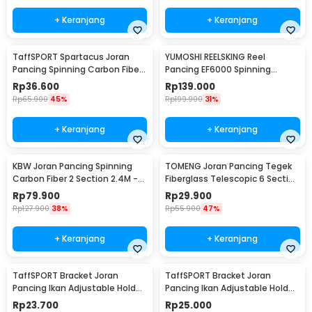
+ Keranjang
+ Keranjang
TaffSPORT Spartacus Joran
YUMOSHI REELSKING Reel
Pancing Spinning Carbon Fiber
Pancing EF6000 Spinning
2 Section 1.8M - 180
Fishing Reel 5.2:1 6000 - EF6000
Rp
36.600
Rp
139.000
Rp
65.900
45%
Rp
199.900
31%
+ Keranjang
+ Keranjang
KBW Joran Pancing Spinning
TOMENG Joran Pancing Tegek
Carbon Fiber 2 Section 2.4M -
Fiberglass Telescopic 6 Section
KBW01
3.8M - JW380
Rp
79.900
Rp
29.900
Rp
127.900
38%
Rp
55.900
47%
+ Keranjang
+ Keranjang
TaffSPORT Bracket Joran
TaffSPORT Bracket Joran
Pancing Ikan Adjustable Holder
Pancing Ikan Adjustable Holder
1.4M - V-003
2.1M - V-003
Rp
23.700
Rp
25.000