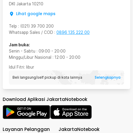
DKI Jakarta
10210
Lihat google maps
Telp
:
(021) 39 700 200
Whatsapp Sales / COD
:
0896 135 222 00
Jam buka:
Senin - Sabtu
:
09:00
-
20:00
Minggu/Libur Nasional
:
12:00
-
20:00
Idul Fitri
: libur
Selengkapnya
Beli langsung/self pickup di kota lainnya
Download Aplikasi JakartaNotebook
Layanan Pelanggan
JakartaNotebook