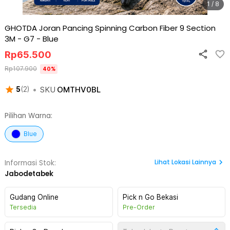
1 / 8
GHOTDA Joran Pancing Spinning Carbon Fiber 9 Section
3M - G7
-
Blue
Rp
65.500
Rp
107.900
40
%
•
SKU
OMTHV0BL
5
(
2
)
Pilihan Warna:
Blue
Lihat
Lokasi Lainnya
Informasi Stok:
Jabodetabek
Gudang Online
Pick n Go Bekasi
Tersedia
Pre-Order