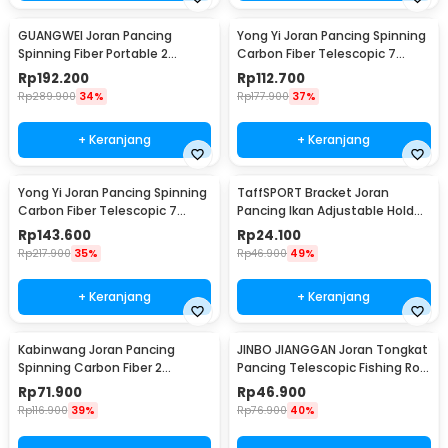
GUANGWEI Joran Pancing
Yong Yi Joran Pancing Spinning
Spinning Fiber Portable 2
Carbon Fiber Telescopic 7
Section 1.27M - DZZH-1
Section 1.8M - LF9-07
Rp
192.200
Rp
112.700
Rp
289.900
34%
Rp
177.900
37%
+ Keranjang
+ Keranjang
Yong Yi Joran Pancing Spinning
TaffSPORT Bracket Joran
Carbon Fiber Telescopic 7
Pancing Ikan Adjustable Holder
Section 2.4M - LF9-07
1.7M - V-003
Rp
143.600
Rp
24.100
Rp
217.900
35%
Rp
46.900
49%
+ Keranjang
+ Keranjang
Kabinwang Joran Pancing
JINBO JIANGGAN Joran Tongkat
Spinning Carbon Fiber 2
Pancing Telescopic Fishing Rod
Section 2.1M 2.1M - KB361
1.5M - S6
Rp
71.900
Rp
46.900
Rp
116.900
39%
Rp
76.900
40%