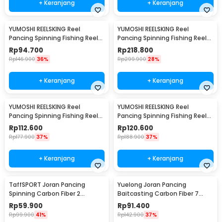
+ Keranjang
+ Keranjang
YUMOSHI REELSKING Reel
YUMOSHI REELSKING Reel
Pancing Spinning Fishing Reel
Pancing Spinning Fishing Reel
5.5:1 1000 - EF1000
4.1:1 9000 - EF9000
Rp
94.700
Rp
218.800
Rp
146.900
36%
Rp
299.900
28%
+ Keranjang
+ Keranjang
YUMOSHI REELSKING Reel
YUMOSHI REELSKING Reel
Pancing Spinning Fishing Reel
Pancing Spinning Fishing Reel
5.5:1 3000 - EF3000
5.2:1 5000 - EF5000
Rp
112.600
Rp
120.600
Rp
177.900
37%
Rp
188.900
37%
+ Keranjang
+ Keranjang
TaffSPORT Joran Pancing
Yuelong Joran Pancing
Spinning Carbon Fiber 2
Baitcasting Carbon Fiber 7
Section 1.8M - TM0156
Section Telescopic 3.3M 7
Rp
59.900
Rp
91.400
Section
Rp
99.900
41%
Rp
142.900
37%