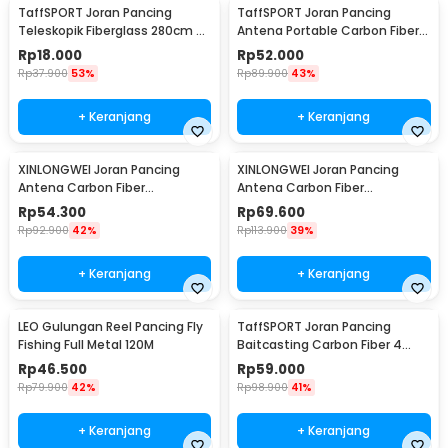
TaffSPORT Joran Pancing
TaffSPORT Joran Pancing
Teleskopik Fiberglass 280cm 6
Antena Portable Carbon Fiber
Section Portable
Rod 2.1M 5
Rp
18.000
Rp
52.000
Rp
37.900
53%
Rp
89.900
43%
+ Keranjang
+ Keranjang
XINLONGWEI Joran Pancing
XINLONGWEI Joran Pancing
Antena Carbon Fiber
Antena Carbon Fiber
Telescopic Fishing Rod 5
Telescopic Fishing Rod 6
Rp
54.300
Rp
69.600
Segments 2.4M - JD25
Segments 3.0M - JD25
Rp
92.900
42%
Rp
113.900
39%
+ Keranjang
+ Keranjang
LEO Gulungan Reel Pancing Fly
TaffSPORT Joran Pancing
Fishing Full Metal 120M
Baitcasting Carbon Fiber 4
Section 1.8M - JPA66MTF
Rp
46.500
Rp
59.000
Rp
79.900
42%
Rp
98.900
41%
+ Keranjang
+ Keranjang