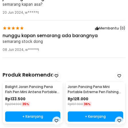
semarang kapan asa?
1 x GHOTDA Joran Pancing Spinning Carbon Fiber 9 Section 3M -
G7
20 Jun 2024
,
w*****t
Membantu (
0
)
nunggu kapan semarang ada barangnya
semarang stock dong
08 Jun 2024
,
w*****t
Produk Rekomendasi
Balight Joran Pancing Pena
Joran Pancing Pena Mini
Fish Pen Mini Antena Portable
Portable Extreme Pen Fishing
Rod 1.4M - ST-Y0011 / YL100
Rod Length 1.5M - YL100
Rp
133.500
Rp
128.000
Rp
204.900
35%
Rp
197.900
36%
+ Keranjang
+ Keranjang