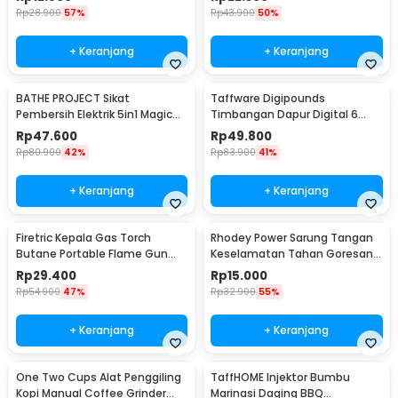
Rp
28.900
57%
Rp
43.900
50%
+ Keranjang
+ Keranjang
BATHE PROJECT Sikat
Taffware Digipounds
Pembersih Elektrik 5in1 Magic
Timbangan Dapur Digital 6
Brush Rechargeable - WQ8110
Satuan 1kg 0.1g - i2000
Rp
47.600
Rp
49.800
Rp
80.900
42%
Rp
83.900
41%
+ Keranjang
+ Keranjang
Firetric Kepala Gas Torch
Rhodey Power Sarung Tangan
Butane Portable Flame Gun
Keselamatan Tahan Goresan
Adjustable - 807
Pisau - EN388
Rp
29.400
Rp
15.000
Rp
54.900
47%
Rp
32.900
55%
+ Keranjang
+ Keranjang
One Two Cups Alat Penggiling
TaffHOME Injektor Bumbu
Kopi Manual Coffee Grinder
Marinasi Daging BBQ