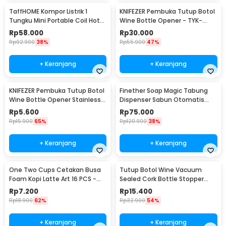
TaffHOME Kompor Listrik 1
KNIFEZER Pembuka Tutup Botol
Tungku Mini Portable Coil Hot
Wine Bottle Opener - TYK-
Plate 500W - C1-1000-03
074B
Rp
58.000
Rp
30.000
Rp
92.900
38%
Rp
55.900
47%
+ Keranjang
+ Keranjang
KNIFEZER Pembuka Tutup Botol
Finether Soap Magic Tabung
Wine Bottle Opener Stainless
Dispenser Sabun Otomatis
Steel - WS01
400ml - AD-03
Rp
5.600
Rp
75.000
Rp
15.900
65%
Rp
120.900
38%
+ Keranjang
+ Keranjang
One Two Cups Cetakan Busa
Tutup Botol Wine Vacuum
Foam Kopi Latte Art 16 PCS -
Sealed Cork Bottle Stopper
JJYE01
Stainless Steel - G94529
Rp
7.200
Rp
15.400
Rp
18.900
62%
Rp
32.900
54%
+ Keranjang
+ Keranjang