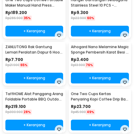
Maker Manual Hand Press
Stainless Steel 10 PCS -
Espresso 300ml - T35066
M127105
Rp
189.200
Rp
9.300
Rp
286.900
35%
Rp
22.900
60%
+ Keranjang
+ Keranjang
ZANLUTONG Rak Gantung
Aihogard Nano Melamine Magic
Lemari Peralatan Dapur 6 Hook
Sponge Pembersih Karat Besi -
Besi - 2137
CW62
Rp
7.700
Rp
3.400
Rp
21.900
65%
Rp
13.900
76%
+ Keranjang
+ Keranjang
TaffHOME Alat Panggang Arang
One Two Cups Kertas
Foldable Portable BBQ Outdoor
Penyaring Kopi Coffee Drip Bag
Grill Stove - HWSK77
Paper Filter 50PCS - T111
Rp
219.100
Rp
23.700
Rp
300.900
28%
Rp
45.900
49%
+ Keranjang
+ Keranjang