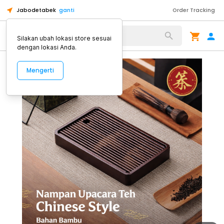
Jabodetabek
ganti
Order Tracking
Alat Kopi
Silakan ubah lokasi store sesuai
dengan lokasi Anda.
Mengerti