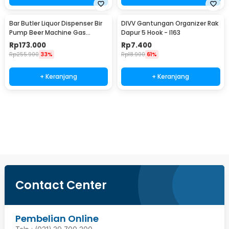
Bar Butler Liquor Dispenser Bir
DIVV Gantungan Organizer Rak
Pump Beer Machine Gas
Dapur 5 Hook - I163
Station 900ml - P-36
Rp
173.000
Rp
7.400
Rp
255.900
33%
Rp
18.900
61%
+ Keranjang
+ Keranjang
Beli Sekarang
Contact Center
Pembelian Online