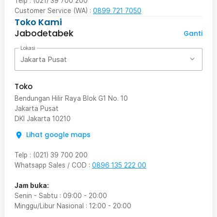
Telp : (021) 39 700 200
Customer Service (WA) :
0899 721 7050
Toko Kami
Jabodetabek
Ganti
Lokasi
Jakarta Pusat
Toko
Bendungan Hilir Raya Blok G1 No. 10
Jakarta Pusat
DKI Jakarta
10210
Lihat google maps
Telp
:
(021) 39 700 200
Whatsapp Sales / COD
:
0896 135 222 00
Jam buka:
Senin - Sabtu
:
09:00
-
20:00
Minggu/Libur Nasional
:
12:00
-
20:00