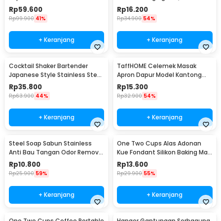
Portable - WFCG9800
Seasoning Injector - HC117
Rp
59.600
Rp
16.200
Rp
99.900
41%
Rp
34.900
54%
+ Keranjang
+ Keranjang
Cocktail Shaker Bartender
TaffHOME Celemek Masak
Japanese Style Stainless Steel
Apron Dapur Model Kantong
200ml
Pola Spatula - JJ41
Rp
35.800
Rp
15.300
Rp
63.900
44%
Rp
32.900
54%
+ Keranjang
+ Keranjang
Steel Soap Sabun Stainless
One Two Cups Alas Adonan
Anti Bau Tangan Odor Remove
Kue Fondant Silikon Baking Mat
- HW071
Anti Slip - JJ3873
Rp
10.800
Rp
13.600
Rp
25.900
59%
Rp
29.900
55%
+ Keranjang
+ Keranjang
One Two Cups Coffee Portable
Hanger Gantungan Serbaguna