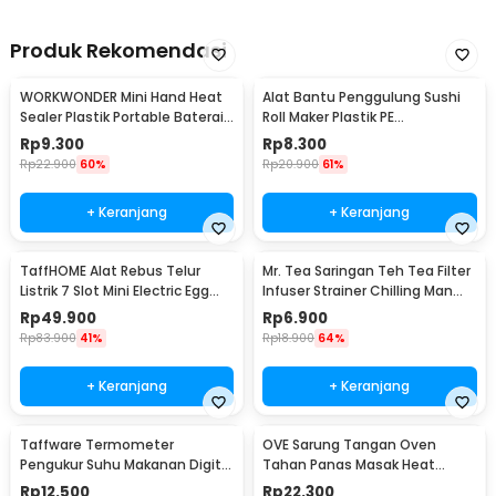
Produk Rekomendasi
WORKWONDER Mini Hand Heat
Alat Bantu Penggulung Sushi
Sealer Plastik Portable Baterai
Roll Maker Plastik PE
AA - LX2000A
22x20.5x0.1cm - E1119
Rp
9.300
Rp
8.300
Rp
22.900
60%
Rp
20.900
61%
+ Keranjang
+ Keranjang
TaffHOME Alat Rebus Telur
Mr. Tea Saringan Teh Tea Filter
Listrik 7 Slot Mini Electric Egg
Infuser Strainer Chilling Man
Cooker 350W - YS-203
Silicon - MR03
Rp
49.900
Rp
6.900
Rp
83.900
41%
Rp
18.900
64%
+ Keranjang
+ Keranjang
Taffware Termometer
OVE Sarung Tangan Oven
Pengukur Suhu Makanan Digital
Tahan Panas Masak Heat
Daging Kopi Susu - TP101
Resistant Gloves - 540F
Rp
12.500
Rp
22.300