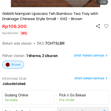
1 / 10
GIANXI Nampan Upacara Teh Bamboo Tea Tray with
Drainage Chinese Style Small - GX2
-
Brown
Rp
106.200
Rp
168.900
38
%
Belum ada ulasan
•
SKU
7CHT5LBR
Lihat Varian Lainnya
Pilihan Varian:
1
Warna,
2 Ukuran
Brown
Lihat
Lokasi Lainnya
Informasi Stok:
Jabodetabek
Gudang Online
Pick n Go Bekasi
Tersedia
Pre-Order