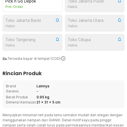
Pick n Go Depok
Toko Jakarta Pusat
Pre-Order
Habis
Toko Jakarta Barat
Toko Jakarta Utara
Habis
Habis
Toko Tangerang
Toko Cikupa
Habis
Habis
Tersedia bayar di tempat (COD)
Rincian Produk
Brand
Lainnya
Garansi
-
Berat Produk
0.95 kg
Dimensi Kemasan
21
x
31
x
5
cm
Menyajikan minuman teh pada tamu semakin mudah dan elegan dengan
menggunakan nampan dari GIANXI. Detail motif kayu pada pinggir
nampan serta celah-celah lurus pada permukaannya memberikan kesan