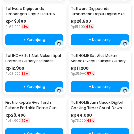
Taffware Digipounds
Taffware Digipounds
Timbangan Dapur Digital 6
Timbangan Dapur Digital 5kg
Satuan 1kg 0.1g - i2000
1g Kitchen Scale LCD - B05
Rp
49.800
Rp
28.500
Rp
83.900
41%
Rp
51.900
46%
+ Keranjang
+ Keranjang
TaffHOME Set Alat Makan Lipat
TaffHOME Set Alat Makan
Portable Cutlery Stainless
Sendok Garpu Sumpit Cutlery
Steel 410 - AOTU
with Pouch - CJ0091
Rp
12.900
Rp
11.200
Rp
28.900
56%
Rp
25.900
57%
+ Keranjang
+ Keranjang
Firetric Kepala Gas Torch
TaffHOME Jam Masak Digital
Butane Portable Flame Gun
Cooking Timer Count Down -
Adjustable - 807
DC101
Rp
29.400
Rp
44.000
Rp
54.900
47%
Rp
75.900
43%
+ Keranjang
+ Keranjang