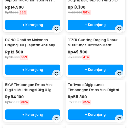
Jepitan Makanan Stainless
Daging BBQ Jepitan Anti Slip
Steel 28.5cm - INU56
Stainless Steel 304 9 Inch - D-
Rp
14.500
Rp
13.300
79
Rp
31.900
55%
Rp
29.900
56%
+ Keranjang
+ Keranjang
DONO Capitan Makanan
FEZER Gunting Daging Dapur
Daging BBQ Jepitan Anti Slip
Multifungsi Kitchen Meat
Stainless Steel 304 7 Inch - D-
Scissors 2in1 - 039
Rp
12.800
Rp
49.900
79
Rp
28.900
56%
Rp
83.900
41%
+ Keranjang
+ Keranjang
5KW Timbangan Emas Mini
Taffware Digipounds
Digital Multifungsi 3kg 0.1g
Timbangan Emas Mini Digital
Multifungsi 500g 0.1g - EK518
Rp
94.100
Rp
58.300
Rp
146.900
36%
Rp
88.900
35%
+ Keranjang
+ Keranjang