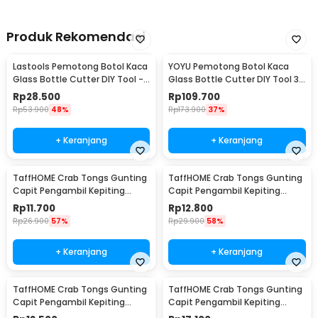
Produk Rekomendasi
Lastools Pemotong Botol Kaca
YOYU Pemotong Botol Kaca
Glass Bottle Cutter DIY Tool -
Glass Bottle Cutter DIY Tool 3-
WD19
10mm - WD20
Rp
28.500
Rp
109.700
Rp
53.900
48%
Rp
173.900
37%
+ Keranjang
+ Keranjang
TaffHOME Crab Tongs Gunting
TaffHOME Crab Tongs Gunting
Capit Pengambil Kepiting
Capit Pengambil Kepiting
27cm Flat - CT1716
38cm Flat - CT1716
Rp
11.700
Rp
12.800
Rp
26.900
57%
Rp
29.900
58%
+ Keranjang
+ Keranjang
TaffHOME Crab Tongs Gunting
TaffHOME Crab Tongs Gunting
Capit Pengambil Kepiting
Capit Pengambil Kepiting
38cm Curve - CT1716
51.5cm Flat - CT1716