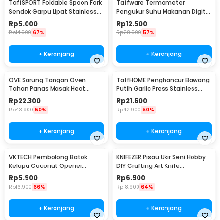
TaffSPORT Foldable Spoon Fork
Taffware Termometer
Sendok Garpu Lipat Stainless
Pengukur Suhu Makanan Digital
Steel 410 - SVGF2
Daging Kopi Susu - TP101
Rp
5.000
Rp
12.500
Rp
14.900
67%
Rp
28.900
57%
+ Keranjang
+ Keranjang
OVE Sarung Tangan Oven
TaffHOME Penghancur Bawang
Tahan Panas Masak Heat
Putih Garlic Press Stainless
Resistant Gloves - 540F
Steel - A42
Rp
22.300
Rp
21.600
Rp
43.900
50%
Rp
42.900
50%
+ Keranjang
+ Keranjang
VKTECH Pembolong Batok
KNIFEZER Pisau Ukir Seni Hobby
Kelapa Coconut Opener
DIY Crafting Art Knife
Stainless Steel 1 PCS - 399
Aluminium Handle - WL-9309
Rp
5.900
Rp
6.900
Rp
16.900
66%
Rp
18.900
64%
+ Keranjang
+ Keranjang