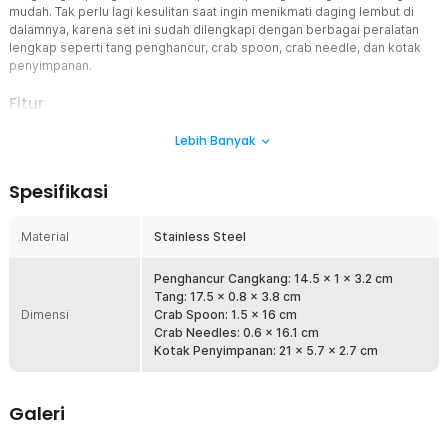
mudah. Tak perlu lagi kesulitan saat ingin menikmati daging lembut di
dalamnya, karena set ini sudah dilengkapi dengan berbagai peralatan
lengkap seperti tang penghancur, crab spoon, crab needle, dan kotak
penyimpanan.
Fitur
Fungsi Serbaguna
Lebih Banyak
Crab crackers ini memungkinkan Anda menghancurkan cangkang
keras kepiting atau lobster dengan cepat dan rapi. Tidak hanya itu,
Spesifikasi
alat ini juga efektif digunakan untuk memecahkan kacang maupun
bahan makanan lain yang memiliki tempurung keras. Kini,
menyantap hidangan laut dan camilan menjadi jauh lebih praktis.
Material
Stainless Steel
Material Stainless Steel Berkualitas
Set ini terbuat dari stainless steel berkualitas tinggi yang tahan
Penghancur Cangkang: 14.5 x 1 x 3.2 cm
karat dan kuat untuk penggunaan jangka panjang. Selain awet,
Tang: 17.5 x 0.8 x 3.8 cm
Dimensi
material ini mudah dibersihkan sehingga Anda bisa mencucinya
Crab Spoon: 1.5 x 16 cm
seperti peralatan dapur biasa. Desain kokohnya juga membuat crab
Crab Needles: 0.6 x 16.1 cm
crackers tetap tajam dan efisien meski sering digunakan.
Kotak Penyimpanan: 21 x 5.7 x 2.7 cm
Set Lengkap Siap Pakai
Tak hanya tang dan penghancur cangkang, paket ini juga sudah
Galeri
dilengkapi crab spoon dan crab needle untuk mengorek daging di
sela-sela cangkang. Semua alat tersimpan rapi dalam kotak