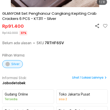
1 / 8
GLANYOMI Set Penghancur Cangkang Kepiting Crab
Crackers 6 PCS - KT311
-
Silver
Rp
91.400
Rp
142.900
37
%
Belum ada ulasan
•
SKU
7RTHF6SV
Pilihan Warna:
Silver
Lihat
1
Lokasi Lainnya
Informasi Stok:
Jabodetabek
Gudang Online
Toko Jakarta Pusat
Tersedia
sisa
2