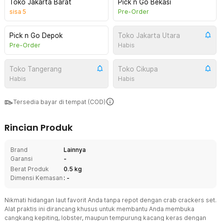
Toko Jakarta Barat
Pick n Go Bekasi
sisa
5
Pre-Order
Pick n Go Depok
Toko Jakarta Utara
Pre-Order
Habis
Toko Tangerang
Toko Cikupa
Habis
Habis
Tersedia bayar di tempat (COD)
Rincian Produk
Brand
Lainnya
Garansi
-
Berat Produk
0.5 kg
Dimensi Kemasan
: -
Nikmati hidangan laut favorit Anda tanpa repot dengan crab crackers set.
Alat praktis ini dirancang khusus untuk membantu Anda membuka
cangkang kepiting, lobster, maupun tempurung kacang keras dengan