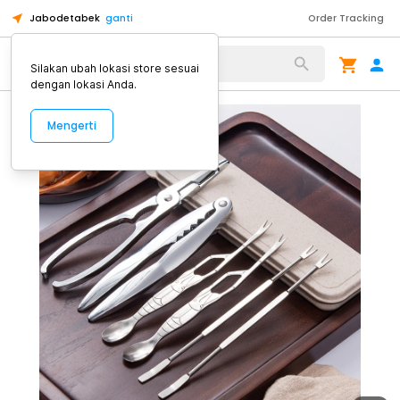
Jabodetabek
ganti
Order Tracking
Alat Kopi
Silakan ubah lokasi store sesuai
dengan lokasi Anda.
Mengerti