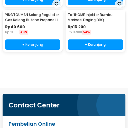
YINGTOUMAN Selang Regulator
TaffHOME Injektor Bumbu
Gas Kaleng Butane Propane Hi
Marinasi Daging BBQ
Cook Outdoor - YTM-77
Seasoning Injector - HC117
Rp
40.600
Rp
16.200
Rp
70.900
43%
Rp
34.900
54%
+ Keranjang
+ Keranjang
Beli Sekarang
Contact Center
Pembelian Online