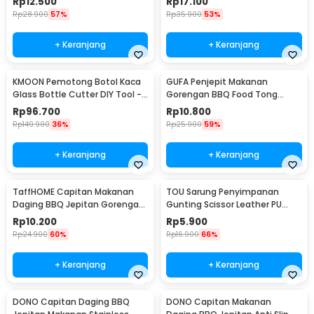
Rp
12.500
Rp
17.100
Rp
28.900
57%
Rp
35.900
53%
+ Keranjang
+ Keranjang
KMOON Pemotong Botol Kaca
GUFA Penjepit Makanan
Glass Bottle Cutter DIY Tool -
Gorengan BBQ Food Tong
NETI2
Stainless Steel 304 30.5cm -
Rp
96.700
Rp
10.800
GF03
Rp
149.900
36%
Rp
25.900
59%
+ Keranjang
+ Keranjang
TaffHOME Capitan Makanan
TOU Sarung Penyimpanan
Daging BBQ Jepitan Gorengan
Gunting Scissor Leather PU
Stainless 24.3cm - SY-07
Cover - TSP1
Rp
10.200
Rp
5.900
Rp
24.900
60%
Rp
16.900
66%
+ Keranjang
+ Keranjang
DONO Capitan Daging BBQ
DONO Capitan Makanan