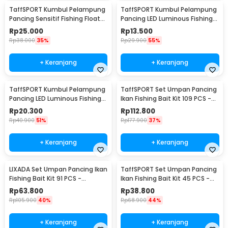
TaffSPORT Kumbul Pelampung
TaffSPORT Kumbul Pelampung
Pancing Sensitif Fishing Float
Pancing LED Luminous Fishing
10 PCS - P016
Float 1 PCS - YD03
Rp
25.000
Rp
13.500
Rp
38.000
35%
Rp
29.900
55%
+ Keranjang
+ Keranjang
TaffSPORT Kumbul Pelampung
TaffSPORT Set Umpan Pancing
Pancing LED Luminous Fishing
Ikan Fishing Bait Kit 109 PCS -
Float 1 PCS - DS-10
DWS250-A
Rp
20.300
Rp
112.800
Rp
40.900
51%
Rp
177.900
37%
+ Keranjang
+ Keranjang
LIXADA Set Umpan Pancing Ikan
TaffSPORT Set Umpan Pancing
Fishing Bait Kit 91 PCS -
Ikan Fishing Bait Kit 45 PCS -
DWS250-B
DWS250-C
Rp
63.800
Rp
38.800
Rp
105.900
40%
Rp
68.900
44%
+ Keranjang
+ Keranjang