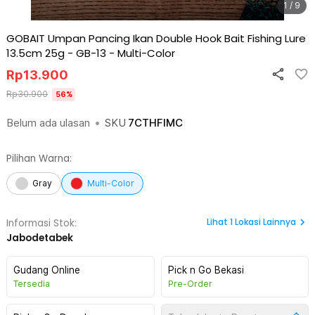
1 / 9
GOBAIT Umpan Pancing Ikan Double Hook Bait Fishing Lure
13.5cm 25g - GB-13
-
Multi-Color
Rp
13.900
Rp
30.900
56
%
Belum ada ulasan
•
SKU
7CTHFIMC
Pilihan Warna:
Gray
Multi-Color
Lihat
1
Lokasi Lainnya
Informasi Stok:
Jabodetabek
Gudang Online
Pick n Go Bekasi
Tersedia
Pre-Order