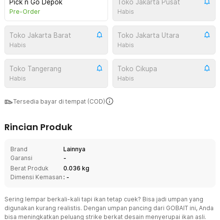
Pick n Go Depok
Toko Jakarta Pusat
Pre-Order
Habis
Toko Jakarta Barat
Toko Jakarta Utara
Habis
Habis
Toko Tangerang
Toko Cikupa
Habis
Habis
Tersedia bayar di tempat (COD)
Rincian Produk
Brand
Lainnya
Garansi
-
Berat Produk
0.036 kg
Dimensi Kemasan
: -
Sering lempar berkali-kali tapi ikan tetap cuek? Bisa jadi umpan yang
digunakan kurang realistis. Dengan umpan pancing dari GOBAIT ini, Anda
bisa meningkatkan peluang strike berkat desain menyerupai ikan asli.