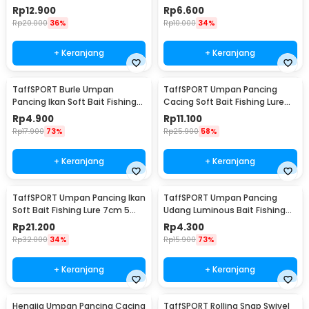
PCS - P0015
Float 2 PCS - NT-02
Rp
12.900
Rp
6.600
Rp
20.000
36%
Rp
10.000
34%
+ Keranjang
+ Keranjang
TaffSPORT Burle Umpan
TaffSPORT Umpan Pancing
Pancing Ikan Soft Bait Fishing
Cacing Soft Bait Fishing Lure
Lure 7cm 10PCS - L72
1.75g 7 PCS
Rp
4.900
Rp
11.100
Rp
17.900
73%
Rp
25.900
58%
+ Keranjang
+ Keranjang
TaffSPORT Umpan Pancing Ikan
TaffSPORT Umpan Pancing
Soft Bait Fishing Lure 7cm 5
Udang Luminous Bait Fishing
PCS - TY-BA58
Lure 8cm
Rp
21.200
Rp
4.300
Rp
32.000
34%
Rp
15.900
73%
+ Keranjang
+ Keranjang
Hengjia Umpan Pancing Cacing
TaffSPORT Rolling Snap Swivel