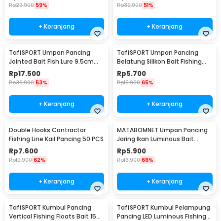
Rp
23.900
59%
Rp
39.900
51%
+ Keranjang
+ Keranjang
TaffSPORT Umpan Pancing
TaffSPORT Umpan Pancing
Jointed Bait Fish Lure 9.5cm
Belatung Silikon Bait Fishing
20g 1 PCS - VSJ06-4
Lure 2cm 50 PCS - WD-160
Rp
17.500
Rp
5.700
Rp
36.900
53%
Rp
15.900
65%
+ Keranjang
+ Keranjang
Double Hooks Contractor
MATABOMNET Umpan Pancing
Fishing Line Kail Pancing 50 PCS
Jaring Ikan Luminous Bait
Fishing Lure 95 cm - 10118
Rp
7.600
Rp
5.900
Rp
19.900
62%
Rp
16.900
66%
+ Keranjang
+ Keranjang
TaffSPORT Kumbul Pancing
TaffSPORT Kumbul Pelampung
Vertical Fishing Floats Bait 15
Pancing LED Luminous Fishing