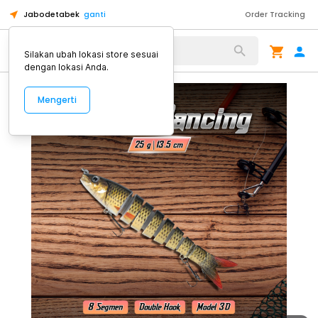
Jabodetabek
ganti
Order Tracking
Alat Kopi
Silakan ubah lokasi store sesuai
dengan lokasi Anda.
Mengerti