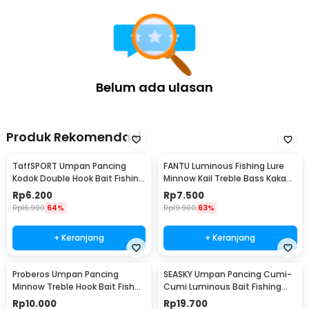
Belum ada ulasan
Produk Rekomendasi
TaffSPORT Umpan Pancing
FANTU Luminous Fishing Lure
Kodok Double Hook Bait Fishing
Minnow Kail Treble Bass Kakap
Lure 6cm - UMK01
8.5cm 8g - LB
Rp
6.200
Rp
7.500
Rp
16.900
64%
Rp
19.900
63%
+ Keranjang
+ Keranjang
Proberos Umpan Pancing
SEASKY Umpan Pancing Cumi-
Minnow Treble Hook Bait Fish
Cumi Luminous Bait Fishing
Lure 11cm 1 PCS - PB333
Lure 10cm 10 PCS
Rp
10.000
Rp
19.700