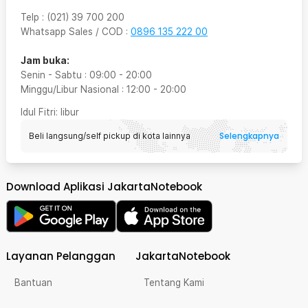
Telp
:
(021) 39 700 200
Whatsapp Sales / COD
:
0896 135 222 00
Jam buka:
Senin - Sabtu
:
09:00
-
20:00
Minggu/Libur Nasional
:
12:00
-
20:00
Idul Fitri
: libur
Selengkapnya
Beli langsung/self pickup di kota lainnya
Download Aplikasi JakartaNotebook
Layanan Pelanggan
JakartaNotebook
Bantuan
Tentang Kami