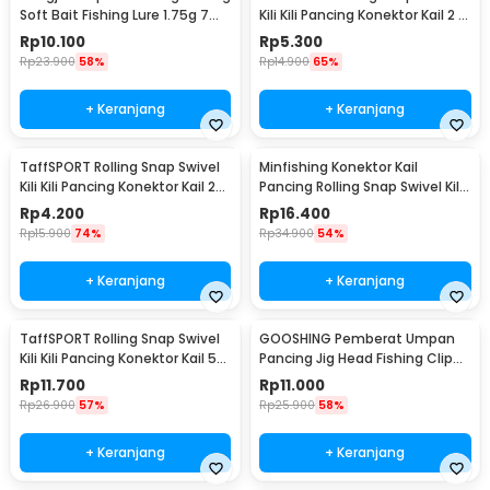
Soft Bait Fishing Lure 1.75g 7
Kili Kili Pancing Konektor Kail 2 8
PCS
PCS - S20
Rp
10.100
Rp
5.300
Rp
23.900
58%
Rp
14.900
65%
+ Keranjang
+ Keranjang
TaffSPORT Rolling Snap Swivel
Minfishing Konektor Kail
Kili Kili Pancing Konektor Kail 2
Pancing Rolling Snap Swivel Kili
10 PCS - S20
100 PCS 6# - YH12
Rp
4.200
Rp
16.400
Rp
15.900
74%
Rp
34.900
54%
+ Keranjang
+ Keranjang
TaffSPORT Rolling Snap Swivel
GOOSHING Pemberat Umpan
Kili Kili Pancing Konektor Kail 50
Pancing Jig Head Fishing Clip
PCS Size 12 - MRH10
0.2-2g 106 PCS
Rp
11.700
Rp
11.000
Rp
26.900
57%
Rp
25.900
58%
+ Keranjang
+ Keranjang