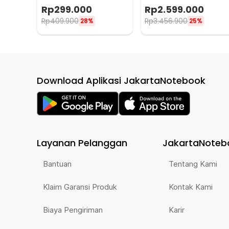
Smartphone 20800mAh -
Studio 6500K 190W -
Rp
299.000
Rp
2.599.000
P77
LA150Bi
Rp
409.900
Rp
3.456.900
28%
25%
Download Aplikasi JakartaNotebook
Layanan Pelanggan
JakartaNoteb
Bantuan
Tentang Kami
Klaim Garansi Produk
Kontak Kami
Biaya Pengiriman
Karir