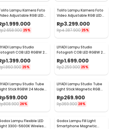
Tolifo Lampu Kamera Foto
Tolifo Lampu Kamera Foto
Video Adjustable RGB LED
Video Adjustable RGB LED
Studio Flash 100W - GK-
Studio Flash 150W - GK-
Rp
1.999.000
Rp
3.299.000
S100RGB
S150RGB
Rp
2.658.900
Rp
4.387.900
25%
25%
LIYADI Lampu Studio
LIYADI Lampu Studio
Fotografi COB LED RGBW 24
Fotografi COB LED RGBW 24
Mode TFT Display 230W -
Mode TFT Display 330W -
Rp
1.399.000
Rp
1.699.000
G230
G330C
Rp
1.860.900
Rp
2.259.900
25%
25%
LIYADI Lampu Studio Tube
LIYADI Lampu Studio Tube
Light Stick RGBW 24 Mode
Light Stick Magnetic RGBW
OLED 2600mAh 50W - C2
OLED 5200mAh 12W - LM42
Rp
599.000
Rp
269.900
PRO
Rp
808.900
Rp
369.900
26%
28%
Godox Lampu Flexible LED
Godox Lampu Fill Light
Light 3300-5600K Wireless
Smartphone Magnetic