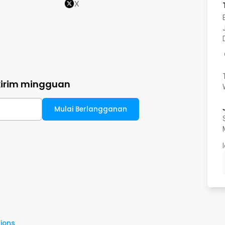
X
kirim mingguan
Mulai Berlangganan
ions