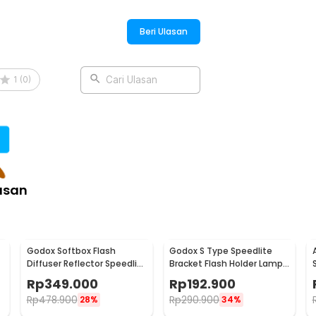
Beri Ulasan
1
(
0
)
Cari Ulasan
asan
Godox Softbox Flash
Godox S Type Speedlite
e
Diffuser Reflector Speedlite
Bracket Flash Holder Lampu
Bowens Mount DSLR
Kamera Bowens Mount
Rp
349.000
Rp
192.900
50x50cm - SFUV
Rp
478.900
Rp
290.900
28%
34%