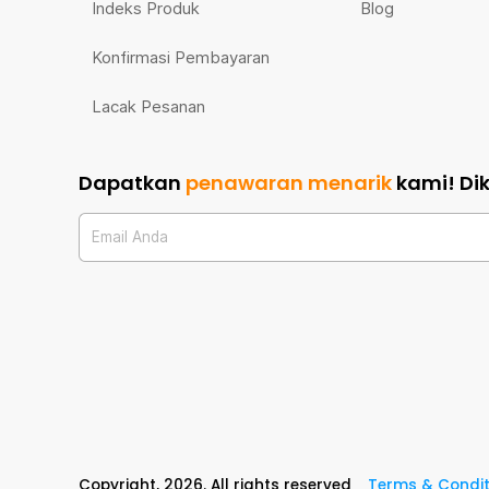
Indeks Produk
Blog
Konfirmasi Pembayaran
Lacak Pesanan
Dapatkan
penawaran menarik
kami!
Di
Email Anda
Copyright,
2026
. All rights reserved
Terms & Condit