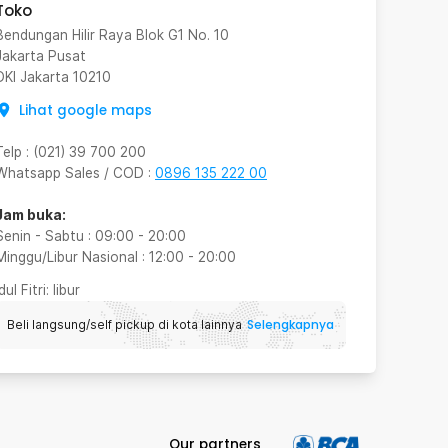
Toko
Bendungan Hilir Raya Blok G1 No. 10
Jakarta Pusat
DKI Jakarta
10210
Lihat google maps
Telp
:
(021) 39 700 200
Whatsapp Sales / COD
:
0896 135 222 00
Jam buka:
Senin - Sabtu
:
09:00
-
20:00
Minggu/Libur Nasional
:
12:00
-
20:00
Idul Fitri
: libur
Selengkapnya
Beli langsung/self pickup di kota lainnya
Our partners