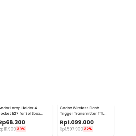
Andor Lamp Holder 4
Godox Wireless Flash
Socket E27 for Softbox
Trigger Transmitter TTL
Studio 250W - SLH3
OLED Touchscreen 2.4 GHz
Rp
68.300
Rp
1.099.000
Sony Camera - X3
Rp
111.900
Rp
1.597.900
39%
32%