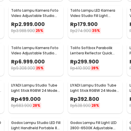
Tolifo Lampu Kamera Foto
Tolifo Lampu LED Kamera
Video Adjustable Studio
Video Studio Fill Light
LED 150W 15000LM - GK-
Rechargeable 11W - PT-176S
Rp
2.999.000
Rp
179.900
S150B PRO
Rp
3.988.900
Rp
274.900
25%
35%
Tolifo Lampu Kamera Foto
Tolifo Softbox Parabolik
Video Adjustable Studio
Lentera Reflector Quick
Light LED 700W - GK-Panel
Released 65cm - LKD-65
Rp
6.999.000
Rp
299.900
700B
Rp
9.308.900
Rp
410.900
25%
28%
LIYADI Lampu Studio Tube
LIYADI Lampu Studio Tube
4
Light Stick RGBW 24 Mode
Light Stick RGBW 24 Mode
OLED 5200mAh 24W -
OLED 4000mAh 30W -
Rp
499.000
Rp
392.800
LP600 PRO
LP550
Rp
683.900
Rp
538.900
28%
28%
D
Godox Lampu Studio LED Fill
Godox Lampu Fill Light LED
Light Handheld Portable 8
2800-6500K Adjustable