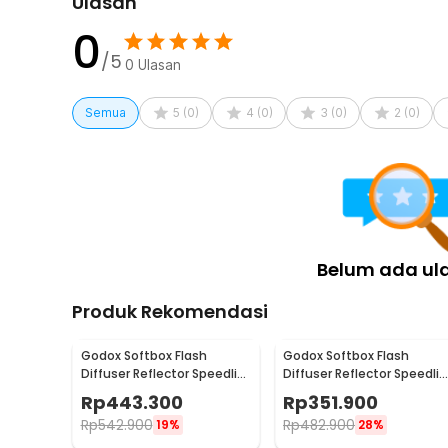
Ulasan
0
/5
0
Ulasan
Semua
5
(
0
)
4
(
0
)
3
(
0
)
2
(
0
)
Belum ada ul
Produk Rekomendasi
Godox Softbox Flash
Godox Softbox Flash
Diffuser Reflector Speedlite
Diffuser Reflector Speedlit
Bowens Mount DSLR
Bowens Mount DSLR
Rp
443.300
Rp
351.900
80x80cm - SFUV
60x60cm - SFUV
Rp
542.900
Rp
482.900
19%
28%