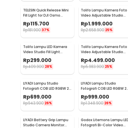
TELESIN Quick Release Mini
Tolifo Lampu Kamera Foto
Fill Light for DJI Osmo
Video Adjustable Studio
Action 3/4/5 Pro -
Light LED 100W - GK-S100B
Rp
115.700
Rp
1.999.000
TSBGD08-01
PRO
Rp
181.900
Rp
2.658.900
37%
25%
Tolifo Lampu LED Kamera
Tolifo Lampu Kamera Foto
Video Studio Fill Light
Video Adjustable Studio
Rechargeable 15W - PT-15B
Light LED 400W - GK-Panel
Rp
299.000
Rp
4.499.000
PRO II
400B
Rp
409.900
Rp
5.983.900
28%
25%
LIYADI Lampu Studio
LIYADI Lampu Studio
Fotografi COB LED RGBW 24
Fotografi COB LED RGBW 2
Mode TFT Display 100W -
Mode 10000mAh 100W -
Rp
699.000
Rp
999.000
S100 PRO
ND100
Rp
943.900
Rp
1.348.900
26%
26%
LIYADI Battery Grip Lampu
Godox Litemons Lampu LE
Studio Camera Monitor
Fotografi Bi-Color Video