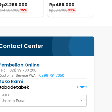
Control 150W - FL150S
Power Bank RGBW
Rp
3.299.000
Rp
499.000
4900mAh - MA5R
Rp
4.387.900
Rp
804.900
25%
39%
Contact Center
Pembelian Online
Telp : (021) 39 700 200
Customer Service (WA) :
0899 721 7050
Toko Kami
Jabodetabek
Ganti
Lokasi
Jakarta Pusat