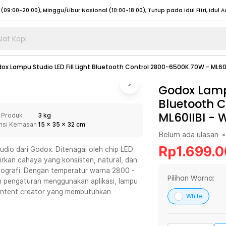
lat Kopi
umat (07:00 - 20:00), Sabtu - Minggu (08:00 - 20:00), Tutup pada Idul Fitri
Sele
ox Lampu Studio LED Fill Light Bluetooth Control 2800-6500K 70W - ML60I
:00 - 20:00), Sabtu - Minggu/ Libur Nasional (08:00 - 17:00)
Selengkapnya
:00 - 20:00), Sabtu - Minggu/ Libur Nasional (08:00 - 17:00)
Godox Lampu
Selengkapnya
Bluetooth 
 (09:00-20:00), Minggu/Libur Nasional (12:00-20:00), Tutup pada Idul Fitri
Sele
ML60IIBI
-
W
 Produk
3 kg
 (09:00-20:00), Minggu/Libur Nasional (12:00-20:00), Tutup pada Idul Fitri
Sele
nsi Kemasan
15
x
35
x
32
cm
Belum ada ulasan
•
Rp
1.699.
dio dari Godox. Ditenagai oleh chip LED
irkan cahaya yang konsisten, natural, dan
deografi. Dengan temperatur warna 2800 -
umat (07:00 - 20:00), Sabtu - Minggu (08:00 - 20:00), Tutup pada Idul Fitri
Sele
Pilihan Warna:
n pengaturan menggunakan aplikasi, lampu
n content creator yang membutuhkan
:00 - 20:00), Sabtu - Minggu/ Libur Nasional (08:00 - 17:00)
Selengkapnya
White
:00 - 20:00), Sabtu - Minggu/ Libur Nasional (08:00 - 17:00)
Selengkapnya