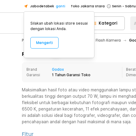
Jabodetabek
ganti
Toko Jakarta Utara
Toko Tangerang
Kategori
A
Silakan ubah lokasi store sesuai
Toko Cikupa
dengan lokasi Anda.
Pick n Go Jakarta Barat
Senin - J
Photography
Aksesoris Kamera
Flash Kamera
God
Mengerti
Pick n Go Bekasi
Senin - Jumat (08
Pick n Go Depok
Senin - Jumat (08
Rincian Produk
Toko Jakarta Pusat
Senin - Sabtu
Brand
Godox
Berat
Toko Jakarta Barat
Senin - Sabtu
Garansi
1 Tahun Garansi Toko
Dime
Toko Jakarta Utara
Toko Tangerang
Maksimalkan hasil foto atau video menggunakan lampu stu
berkualitas tinggi dengan output 70 W, lampu ini menghad
Toko Cikupa
fleksibel untuk berbagai kebutuhan fotografi maupun vi
Pick n Go Jakarta Barat
Senin - J
6500 K, pengaturan kecerahan, 11 efek pencahayaan, da
ini adalah solusi ideal bagi fotografer, videografer, da
Pick n Go Bekasi
Senin - Jumat (08
pencahayaan andal dengan hasil maksimal di mana saja.
Pick n Go Depok
Senin - Jumat (08
Fitur