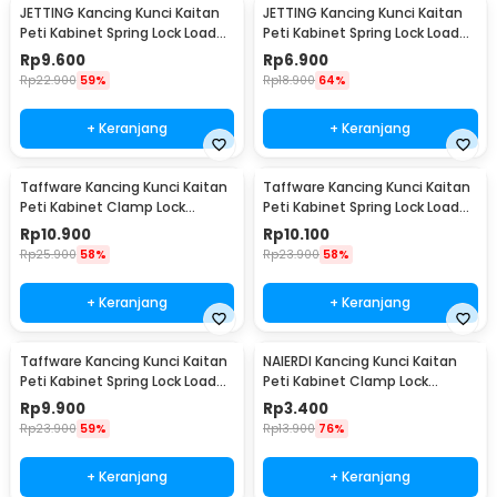
JETTING Kancing Kunci Kaitan
JETTING Kancing Kunci Kaitan
Peti Kabinet Spring Lock Loaded
Peti Kabinet Spring Lock Loaded
Buckle - L104
Buckle - L106
Rp
9.600
Rp
6.900
Rp
22.900
59%
Rp
18.900
64%
+ Keranjang
+ Keranjang
Taffware Kancing Kunci Kaitan
Taffware Kancing Kunci Kaitan
Peti Kabinet Clamp Lock
Peti Kabinet Spring Lock Loaded
Loaded Buckle - J504
Buckle - L103
Rp
10.900
Rp
10.100
Rp
25.900
58%
Rp
23.900
58%
+ Keranjang
+ Keranjang
Taffware Kancing Kunci Kaitan
NAIERDI Kancing Kunci Kaitan
Peti Kabinet Spring Lock Loaded
Peti Kabinet Clamp Lock
Buckle Type A - A3
Loaded Buckle - J401
Rp
9.900
Rp
3.400
Rp
23.900
59%
Rp
13.900
76%
+ Keranjang
+ Keranjang