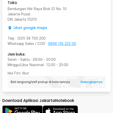
Toko
Bendungan Hilir Raya Blok G1 No. 10
Jakarta Pusat
DKI Jakarta
10210
Lihat google maps
Telp
:
(021) 39 700 200
Whatsapp Sales / COD
:
0896 135 222 00
Jam buka:
Senin - Sabtu
:
09:00
-
20:00
Minggu/Libur Nasional
:
12:00
-
20:00
Idul Fitri
: libur
Selengkapnya
Beli langsung/self pickup di kota lainnya
Download Aplikasi JakartaNotebook