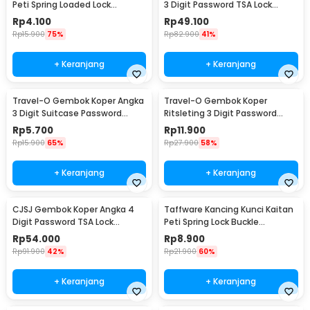
Peti Spring Loaded Lock
3 Digit Password TSA Lock
Stainless Steel M - J108
Suitcase Luggage - TSA-530
Rp
4.100
Rp
49.100
Rp
15.900
75%
Rp
82.900
41%
+ Keranjang
+ Keranjang
Travel-O Gembok Koper Angka
Travel-O Gembok Koper
3 Digit Suitcase Password
Ritsleting 3 Digit Password
Safety Lock - NTA-520
Suitcase Zipper Lock - NTA-320
Rp
5.700
Rp
11.900
Rp
15.900
65%
Rp
27.900
58%
+ Keranjang
+ Keranjang
CJSJ Gembok Koper Angka 4
Taffware Kancing Kunci Kaitan
Digit Password TSA Lock
Peti Spring Lock Buckle
Suitcase Luggage - TSA309
Stainless Steel - J108
Rp
54.000
Rp
8.900
Rp
91.900
42%
Rp
21.900
60%
+ Keranjang
+ Keranjang