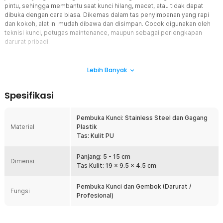
pintu, sehingga membantu saat kunci hilang, macet, atau tidak dapat
dibuka dengan cara biasa. Dikemas dalam tas penyimpanan yang rapi
dan kokoh, alat ini mudah dibawa dan disimpan. Cocok digunakan oleh
teknisi kunci, petugas maintenance, maupun sebagai perlengkapan
darurat pribadi.
Fitur
Lebih Banyak
24 Set Alat Pembuka Kunci
Set ini dilengkapi dengan 24 variasi alat pembuka kunci dengan
Spesifikasi
bentuk dan ukuran yang berbeda-beda. Keberagaman alat ini
memberikan fleksibilitas tinggi untuk menyesuaikan dengan
berbagai tipe kunci dan gembok. Dengan pilihan yang lengkap,
Pembuka Kunci: Stainless Steel dan Gagang
proses penanganan kunci bermasalah menjadi lebih efisien dan
Material
Plastik
terkontrol.
Tas: Kulit PU
Solusi Praktis untuk Kondisi Darurat
Sangat berguna saat menghadapi situasi seperti kunci tertinggal,
Panjang: 5 - 15 cm
Dimensi
gembok macet, atau pintu tidak bisa dibuka karena kerusakan
Tas Kulit: 19 x 9.5 x 4.5 cm
mekanisme. Set ini dapat menjadi solusi cepat tanpa perlu
membongkar atau merusak pintu maupun gembok, sehingga lebih
Pembuka Kunci dan Gembok (Darurat /
Fungsi
aman dan hemat biaya.
Profesional)
Tas Penyimpanan PU Leather yang Rapi dan Portabel
Dilengkapi tas penyimpanan berbahan PU leather yang kuat dan