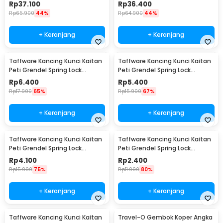
Lock - TSA-338
Lock - TSA-525
Rp
37.100
Rp
36.400
Rp
65.900
44%
Rp
64.900
44%
+ Keranjang
+ Keranjang
Taffware Kancing Kunci Kaitan
Taffware Kancing Kunci Kaitan
Peti Grendel Spring Lock
Peti Grendel Spring Lock
Stainless Steel XL - J107
Stainless Steel L - J107
Rp
6.400
Rp
5.400
Rp
17.900
65%
Rp
15.900
67%
+ Keranjang
+ Keranjang
Taffware Kancing Kunci Kaitan
Taffware Kancing Kunci Kaitan
Peti Grendel Spring Lock
Peti Grendel Spring Lock
Stainless Steel M - J107
Stainless Steel S - J107
Rp
4.100
Rp
2.400
Rp
15.900
75%
Rp
11.900
80%
+ Keranjang
+ Keranjang
Taffware Kancing Kunci Kaitan
Travel-O Gembok Koper Angka