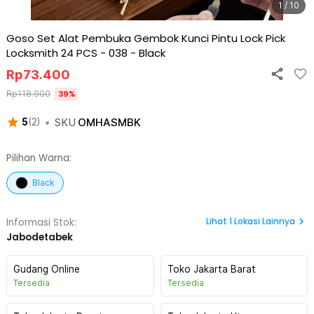
1 / 10
Goso Set Alat Pembuka Gembok Kunci Pintu Lock Pick
Locksmith 24 PCS - 038
-
Black
Rp
73.400
Rp
118.900
39
%
•
SKU
OMHASMBK
5
(
2
)
Pilihan Warna:
Black
Lihat
1
Lokasi Lainnya
Informasi Stok:
Jabodetabek
Gudang Online
Toko Jakarta Barat
Tersedia
Tersedia