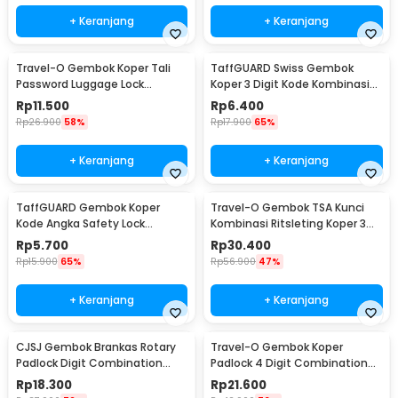
+ Keranjang
+ Keranjang
Travel-O Gembok Koper Tali
TaffGUARD Swiss Gembok
Password Luggage Lock
Koper 3 Digit Kode Kombinasi
Suitcase Belt - NTA-310
Angka Anti Bobol - 104
Rp
11.500
Rp
6.400
Rp
26.900
58%
Rp
17.900
65%
+ Keranjang
+ Keranjang
TaffGUARD Gembok Koper
Travel-O Gembok TSA Kunci
Kode Angka Safety Lock
Kombinasi Ritsleting Koper 3
Portable 3 Digit - Z001
Digit - TSA-425
Rp
5.700
Rp
30.400
Rp
15.900
65%
Rp
56.900
47%
+ Keranjang
+ Keranjang
CJSJ Gembok Brankas Rotary
Travel-O Gembok Koper
Padlock Digit Combination
Padlock 4 Digit Combination
Padlock - CH-209
Solid Brass - NTA-500
Rp
18.300
Rp
21.600