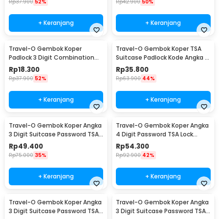
Rp
37.900
52%
Rp
42.900
50%
+ Keranjang
+ Keranjang
Travel-O Gembok Koper
Travel-O Gembok Koper TSA
Padlock 3 Digit Combination
Suitcase Padlock Kode Angka 3
Solid Brass - NTA-500
Digit - TSA-620
Rp
18.300
Rp
35.800
Rp
37.900
52%
Rp
63.900
44%
+ Keranjang
+ Keranjang
Travel-O Gembok Koper Angka
Travel-O Gembok Koper Angka
3 Digit Suitcase Password TSA
4 Digit Password TSA Lock
Lock - TSA-520
Travel Sentry - TSA-330
Rp
49.400
Rp
54.300
Rp
75.000
35%
Rp
92.900
42%
+ Keranjang
+ Keranjang
Travel-O Gembok Koper Angka
Travel-O Gembok Koper Angka
3 Digit Suitcase Password TSA
3 Digit Suitcase Password TSA