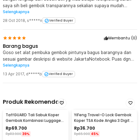
Rincian yang Anda dapatkan untuk pembelian produk ini:
saya sih beli gembok transparannya sekalian supaya mudah
20 x Goso Set Alat Pembuka Gembok Kunci Pintu Lock Pick
Selengkapnya
belajar. saya suka jg dengan wadah kulitnya yg menimbulkan
Locksmith - 038
kesan lux thanks jaknot for your unique products!
3 x Kunci Pas Ganda
28 Oct 2018
,
s*****n
Verified Buyer
1 x Kunci Ketegangan
1 x Tas Kulit
Membantu (
0
)
Barang bagus
Goso set alat pembuka gembok pintunya bagus barangnya dan
sesuai gambar deskripsi di website JakartaNotebook. Puas dgn
Selengkapnya
barangnya, tapi pelayanannya lama krn antri lama pada proses
transaksi.
13 Apr 2017
,
d*****b
Verified Buyer
Produk Rekomendasi
TaffGUARD Tali Sabuk Koper
YiFeng Travel-O Lock Gembok
Gembok Kombinasi Luggage
Koper TSA Kode Angka 3 Digit -
Lock Belt TSA 2M - TSA-319
TSA-335
Rp
69.700
Rp
36.700
Rp
113.900
39%
Rp
65.900
45%