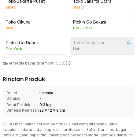
Toko Jakarta Pusat
Toko Jakarta Utara
sisa
5
sisa
3
Toko Cikupa
Pick n Go Bekasi
sisa
3
Pre-Order
Pick n Go Depok
Toko Tangerang
Pre-Order
Habis
Tersedia bayar di tempat (COD)
Rincian Produk
Brand
Lainnya
Garansi
-
Berat Produk
0.3 kg
Dimensi Kemasan
22
x
12
x
8
cm
GOSO merupakan set alat pembuka kunci yang dirancang untuk
kebutuhan darurat dan keperluan profesional. Set ini berisi berbagai
jenis alat yang dapat digunakan pada beragam model gembok dan kunci