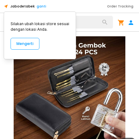
Jabodetabek
ganti
Order Tracking
Alat Kopi
Silakan ubah lokasi store sesuai
dengan lokasi Anda.
Mengerti