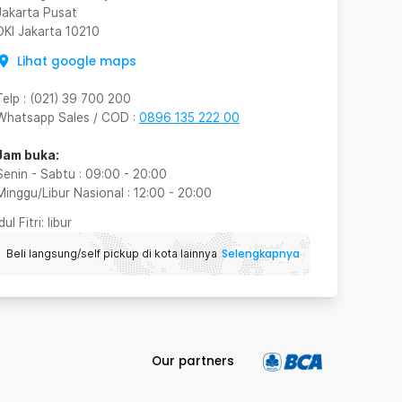
Jakarta Pusat
DKI Jakarta
10210
Lihat google maps
Telp
:
(021) 39 700 200
Whatsapp Sales / COD
:
0896 135 222 00
Jam buka:
Senin - Sabtu
:
09:00
-
20:00
Minggu/Libur Nasional
:
12:00
-
20:00
Idul Fitri
: libur
Selengkapnya
Beli langsung/self pickup di kota lainnya
Our partners