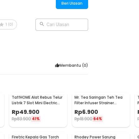
Beri Ulasan
1
(
0
)
Cari Ulasan
Membantu (
0
)
TaffHOME Alat Rebus Telur
Mr. Tea Saringan Teh Tea
Listrik 7 Slot Mini Electric
Filter Infuser Strainer
Egg Cooker 350W - YS-203
Chilling Man Silicon - MR03
Rp
49.900
Rp
6.900
Rp
83.900
Rp
18.900
41%
64%
Firetric Kepala Gas Torch
Rhodey Power Sarung