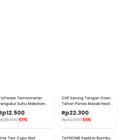
Taffware Termometer
OVE Sarung Tangan Oven
Pengukur Suhu Makanan
Tahan Panas Masak Heat
Digital Daging Kopi Susu -
Resistant Gloves - 540F
Rp
12.500
Rp
22.300
TP101
Rp
28.900
Rp
43.900
57%
50%
One Two Cups Alat
TaffHOME Injektor Bumbu