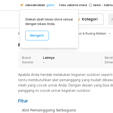
Jabodetabek
ganti
Toko Jakarta Utara
Toko Tangerang
Kategori
A
Silakan ubah lokasi store sesuai
Toko Cikupa
dengan lokasi Anda.
Pick n Go Jakarta Barat
Senin - J
Home Appliance
Perlengkapan Dapur & Ruang Makan
Mengerti
Pick n Go Bekasi
Senin - Jumat (08
Pick n Go Depok
Senin - Jumat (08
Rincian Produk
Toko Jakarta Pusat
Senin - Sabtu
Brand
Lainnya
Berat
Toko Jakarta Barat
Senin - Sabtu
Garansi
-
Dime
Toko Jakarta Utara
Toko Tangerang
Apabila Anda hendak melakukan kegiatan outdoor sepert
tentu membutuhkan alat pemanggang yang mudah dibawa d
Toko Cikupa
inilah yang cocok untuk Anda. Dengan desain yang bisa d
Pick n Go Jakarta Barat
Senin - J
panggang ini cocok untuk kegiatan outdoor.
Pick n Go Bekasi
Senin - Jumat (08
Fitur
Pick n Go Depok
Senin - Jumat (08
Alat Pemanggang Serbaguna