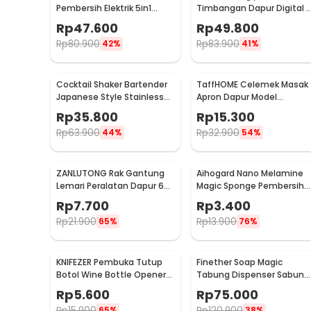
Pembersih Elektrik 5in1
Timbangan Dapur Digital 
Magic Brush Rechargeable
Satuan 1kg 0.1g - i2000
Rp
47.600
Rp
49.800
- WQ8110
Rp
80.900
Rp
83.900
42%
41%
Cocktail Shaker Bartender
TaffHOME Celemek Masak
Japanese Style Stainless
Apron Dapur Model
Steel 200ml
Kantong Pola Spatula -
Rp
35.800
Rp
15.300
JJ41
Rp
63.900
Rp
32.900
44%
54%
ZANLUTONG Rak Gantung
Aihogard Nano Melamine
Lemari Peralatan Dapur 6
Magic Sponge Pembersih
Hook Besi - 2137
Karat Besi - CW62
Rp
7.700
Rp
3.400
Rp
21.900
Rp
13.900
65%
76%
KNIFEZER Pembuka Tutup
Finether Soap Magic
Botol Wine Bottle Opener
Tabung Dispenser Sabun
Stainless Steel - WS01
Otomatis 400ml - AD-03
Rp
5.600
Rp
75.000
Rp
15.900
Rp
120.900
65%
38%