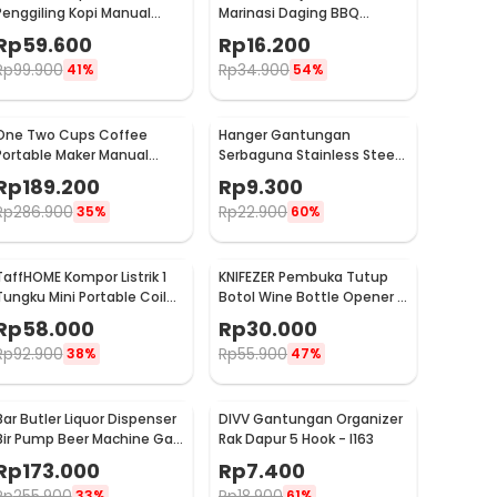
Penggiling Kopi Manual
Marinasi Daging BBQ
Coffee Grinder Portable -
Seasoning Injector - HC117
Rp
59.600
Rp
16.200
WFCG9800
Rp
99.900
Rp
34.900
41%
54%
One Two Cups Coffee
Hanger Gantungan
Portable Maker Manual
Serbaguna Stainless Steel
Hand Press Espresso 300ml
10 PCS - M127105
Rp
189.200
Rp
9.300
- T35066
Rp
286.900
Rp
22.900
35%
60%
TaffHOME Kompor Listrik 1
KNIFEZER Pembuka Tutup
Tungku Mini Portable Coil
Botol Wine Bottle Opener -
Hot Plate 500W - C1-1000-
TYK-074B
Rp
58.000
Rp
30.000
03
Rp
92.900
Rp
55.900
38%
47%
Bar Butler Liquor Dispenser
DIVV Gantungan Organizer
Bir Pump Beer Machine Gas
Rak Dapur 5 Hook - I163
Station 900ml - P-36
Rp
173.000
Rp
7.400
Rp
255.900
Rp
18.900
33%
61%