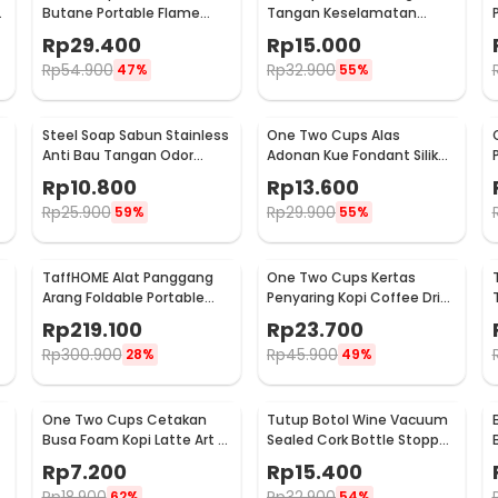
6
Butane Portable Flame
Tangan Keselamatan
Gun Adjustable - 807
Tahan Goresan Pisau -
Rp
29.400
Rp
15.000
EN388
Rp
54.900
Rp
32.900
47%
55%
Steel Soap Sabun Stainless
One Two Cups Alas
Anti Bau Tangan Odor
Adonan Kue Fondant Silikon
Remove - HW071
Baking Mat Anti Slip -
Rp
10.800
Rp
13.600
JJ3873
Rp
25.900
Rp
29.900
59%
55%
TaffHOME Alat Panggang
One Two Cups Kertas
Arang Foldable Portable
Penyaring Kopi Coffee Drip
BBQ Outdoor Grill Stove -
Bag Paper Filter 50PCS -
Rp
219.100
Rp
23.700
HWSK77
T111
Rp
300.900
Rp
45.900
28%
49%
One Two Cups Cetakan
Tutup Botol Wine Vacuum
Busa Foam Kopi Latte Art 16
Sealed Cork Bottle Stopper
PCS - JJYE01
Stainless Steel - G94529
Rp
7.200
Rp
15.400
Rp
18.900
Rp
32.900
62%
54%