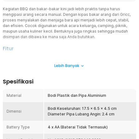
Kegiatan BBQ dan bakar-bakar kini jadi lebih praktis tanpa harus
mengipasi arang secara manual. Dengan kipas bakar arang dari Gricc,
proses menyalakan dan menjaga bara api menjadi lebih cepat, stabil,
dan efisien. Cocok digunakan untuk acara keluarga, camping, piknik,
maupun usaha kuliner kecil. Bentuknya juga ringkas sehingga mudah
disimpan dan dibawa ke mana saja Anda butuhkan.
Fitur
Aliran Angin Terarah
Lebih Banyak
Kipas bakar arang elektrik dirancang khusus untuk membantu
proses pembakaran arang agar menyala lebih cepat dan merata.
Pipa aluminium di bagian ujung berfungsi mengarahkan hembusan
Spesifikasi
angin langsung ke bara api tanpa menyebar ke area sekitar.
Hasilnya, bara api lebih stabil dan waktu memasak menjadi lebih
singkat.
Material
Bodi Plastik dan Pipa Aluminium
Minim Debu & Percikan Api
Aliran angin yang terkontrol membantu mengurangi debu arang
Bodi Keseluruhan: 17.5 x 6.5 x 4.5 cm
Dimensi
beterbangan dan percikan api berbahaya. Hal ini meningkatkan
Diameter Pipa Lubang Angin: 2.4 cm
keamanan saat memanggang dan meminimalkan risiko luka bakar.
Aktivitas BBQ pun menjadi lebih aman dan nyaman.
Battery Type
4 x AA (Baterai Tidak Termasuk)
Desain Portable & Mudah Digunakan