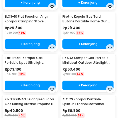
+ Keranjang
+ Keranjang
ELOS-10 Plat Penahan Angin
Firetric Kepala Gas Torch
Kompor Camping Stove
Butane Portable Flame Gun
Windshield Aluminium - E002
Adjustable - 807
Rp
25.800
Rp
29.400
Rp
49.900
49%
Rp
54.900
47%
+ Keranjang
+ Keranjang
TaffSPORT Kompor Gas
LIXADA Kompor Gas Portable
Portable Lipat Ultralight
Mini Lipat Outdoor Ultralight
Camping Stove Outdoor -
Camping Stove - SL-0102
Rp
73.100
Rp
53.400
WSS-201
Rp
117.900
38%
Rp
90.900
42%
+ Keranjang
+ Keranjang
YINGTOUMAN Selang Regulator
ALOCS Kompor Portable
Gas Kaleng Butane Propane Hi
Spiritus Ethanol Methanol
Cook Outdoor - YTM-77
Compact Camping Stove -
Rp
40.600
Rp
80.800
ALK01
Rp
70.900
43%
Rp
128.900
38%