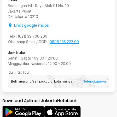
Bendungan Hilir Raya Blok G1 No. 10
Jakarta Pusat
DKI Jakarta
10210
Lihat google maps
Telp
:
(021) 39 700 200
Whatsapp Sales / COD
:
0896 135 222 00
Jam buka:
Senin - Sabtu
:
09:00
-
20:00
Minggu/Libur Nasional
:
12:00
-
20:00
Idul Fitri
: libur
Selengkapnya
Beli langsung/self pickup di kota lainnya
Download Aplikasi JakartaNotebook