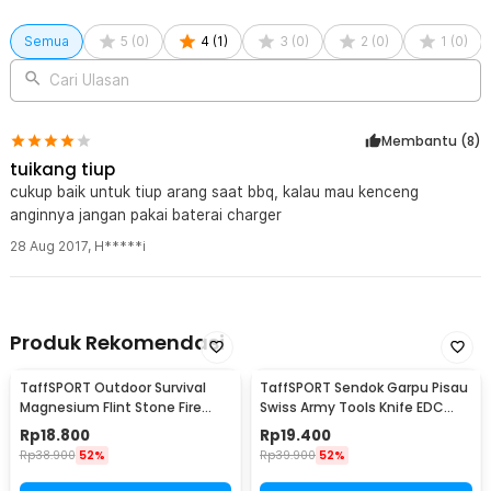
Semua
5
(
0
)
4
(
1
)
3
(
0
)
2
(
0
)
1
(
0
)
Cari Ulasan
Membantu (
8
)
tuikang tiup
cukup baik untuk tiup arang saat bbq, kalau mau kenceng
anginnya jangan pakai baterai charger
28 Aug 2017
,
H*****i
Produk Rekomendasi
TaffSPORT Outdoor Survival
TaffSPORT Sendok Garpu Pisau
Magnesium Flint Stone Fire
Swiss Army Tools Knife EDC
Starter Whistle - JD1422
6in1 - A007
Rp
18.800
Rp
19.400
Rp
38.900
52%
Rp
39.900
52%