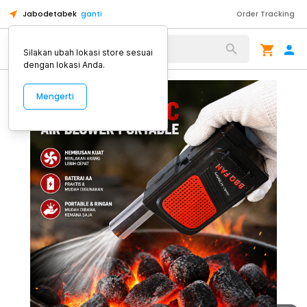
Jabodetabek
ganti
Order Tracking
Alat Kopi
Silakan ubah lokasi store sesuai
dengan lokasi Anda.
Mengerti