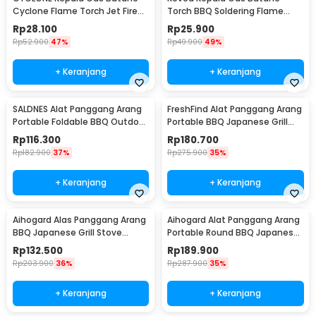
Cyclone Flame Torch Jet Fire
Torch BBQ Soldering Flame
Gun - 930
Gun Torch Jet - KT-2408
Rp
28.100
Rp
25.900
Rp
52.900
47%
Rp
49.900
49%
+ Keranjang
+ Keranjang
SALDNES Alat Panggang Arang
FreshFind Alat Panggang Arang
Portable Foldable BBQ Outdoor
Portable BBQ Japanese Grill
Grill Stove - TL-353
Stove - H01
Rp
116.300
Rp
180.700
Rp
182.900
37%
Rp
275.900
35%
+ Keranjang
+ Keranjang
Aihogard Alas Panggang Arang
Aihogard Alat Panggang Arang
BBQ Japanese Grill Stove
Portable Round BBQ Japanese
24x14.5cm - H02
Grill Stove - H02
Rp
132.500
Rp
189.900
Rp
203.900
36%
Rp
287.900
35%
+ Keranjang
+ Keranjang