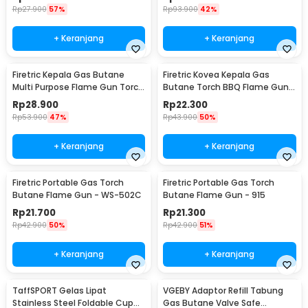
Rp
27.900
57%
Rp
93.900
42%
+ Keranjang
+ Keranjang
Firetric Kepala Gas Butane
Firetric Kovea Kepala Gas
Multi Purpose Flame Gun Torch
Butane Torch BBQ Flame Gun -
- WS-504C
KT-2104
Rp
28.900
Rp
22.300
Rp
53.900
47%
Rp
43.900
50%
+ Keranjang
+ Keranjang
Firetric Portable Gas Torch
Firetric Portable Gas Torch
Butane Flame Gun - WS-502C
Butane Flame Gun - 915
Rp
21.700
Rp
21.300
Rp
42.900
50%
Rp
42.900
51%
+ Keranjang
+ Keranjang
TaffSPORT Gelas Lipat
VGEBY Adaptor Refill Tabung
Stainless Steel Foldable Cup
Gas Butane Valve Safe