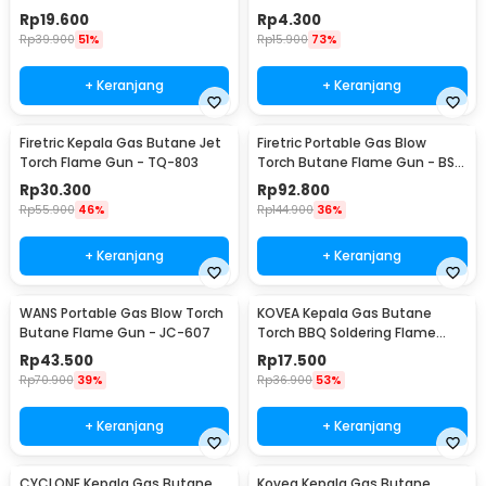
Carabiner 240ml - F180
Switching - TL-SA001
Rp
19.600
Rp
4.300
Rp
39.900
51%
Rp
15.900
73%
+ Keranjang
+ Keranjang
Firetric Kepala Gas Butane Jet
Firetric Portable Gas Blow
Torch Flame Gun - TQ-803
Torch Butane Flame Gun - BS-
401
Rp
30.300
Rp
92.800
Rp
55.900
46%
Rp
144.900
36%
+ Keranjang
+ Keranjang
WANS Portable Gas Blow Torch
KOVEA Kepala Gas Butane
Butane Flame Gun - JC-607
Torch BBQ Soldering Flame
Gun - KT2008
Rp
43.500
Rp
17.500
Rp
70.900
39%
Rp
36.900
53%
+ Keranjang
+ Keranjang
CYCLONE Kepala Gas Butane
Kovea Kepala Gas Butane