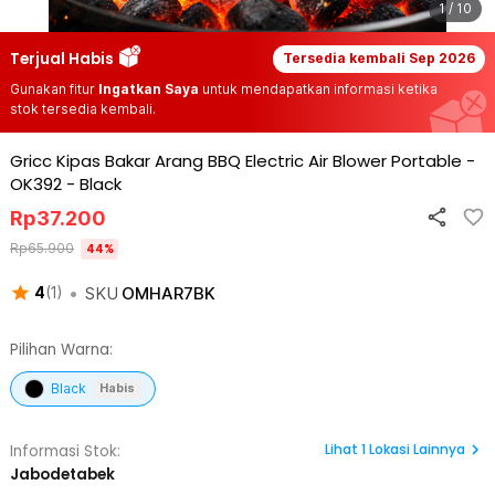
1 / 10
Terjual Habis
Tersedia kembali
Sep 2026
Gunakan fitur
Ingatkan Saya
untuk mendapatkan informasi ketika
stok tersedia kembali.
Gricc Kipas Bakar Arang BBQ Electric Air Blower Portable -
OK392
-
Black
Rp
37.200
Rp
65.900
44
%
•
SKU
OMHAR7BK
4
(
1
)
Pilihan Warna:
Black
Habis
Lihat
1
Lokasi Lainnya
Informasi Stok:
Jabodetabek