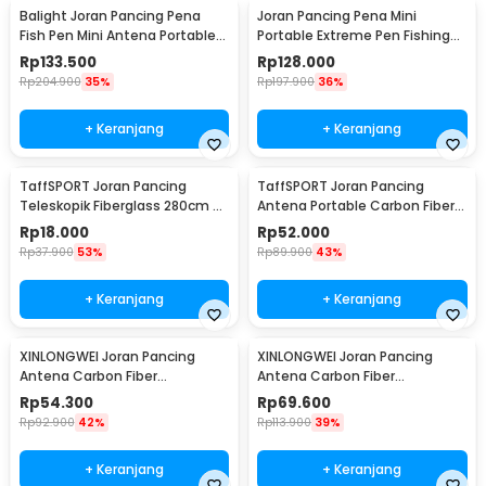
Balight Joran Pancing Pena
Joran Pancing Pena Mini
Fish Pen Mini Antena Portable
Portable Extreme Pen Fishing
Rod 1.4M - ST-Y0011 / YL100
Rod Length 1.5M - YL100
Rp
133.500
Rp
128.000
Rp
204.900
35%
Rp
197.900
36%
+ Keranjang
+ Keranjang
TaffSPORT Joran Pancing
TaffSPORT Joran Pancing
Teleskopik Fiberglass 280cm 6
Antena Portable Carbon Fiber
Section Portable
Rod 2.1M 5
Rp
18.000
Rp
52.000
Rp
37.900
53%
Rp
89.900
43%
+ Keranjang
+ Keranjang
XINLONGWEI Joran Pancing
XINLONGWEI Joran Pancing
Antena Carbon Fiber
Antena Carbon Fiber
Telescopic Fishing Rod 5
Telescopic Fishing Rod 6
Rp
54.300
Rp
69.600
Segments 2.4M - JD25
Segments 3.0M - JD25
Rp
92.900
42%
Rp
113.900
39%
+ Keranjang
+ Keranjang