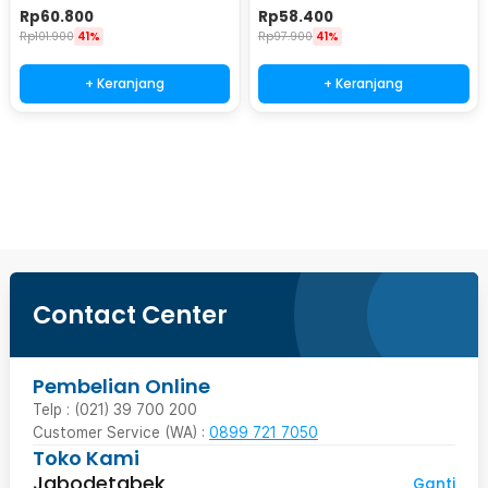
5-7 Section 3M - CF3000
6-10 Section 3.3M - 5841
Rp
60.800
Rp
58.400
Rp
101.900
41%
Rp
97.900
41%
+ Keranjang
+ Keranjang
Beli Sekarang
Contact Center
Pembelian Online
Telp : (021) 39 700 200
Customer Service (WA) :
0899 721 7050
Toko Kami
Jabodetabek
Ganti