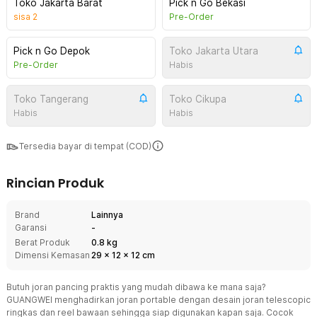
Toko Jakarta Barat
Pick n Go Bekasi
sisa
2
Pre-Order
Pick n Go Depok
Toko Jakarta Utara
Pre-Order
Habis
Toko Tangerang
Toko Cikupa
Habis
Habis
Tersedia bayar di tempat (COD)
Rincian Produk
Brand
Lainnya
Garansi
-
Berat Produk
0.8 kg
Dimensi Kemasan
29
x
12
x
12
cm
Butuh joran pancing praktis yang mudah dibawa ke mana saja?
GUANGWEI menghadirkan joran portable dengan desain joran telescopic
ringkas dan reel bawaan sehingga siap digunakan kapan saja. Cocok