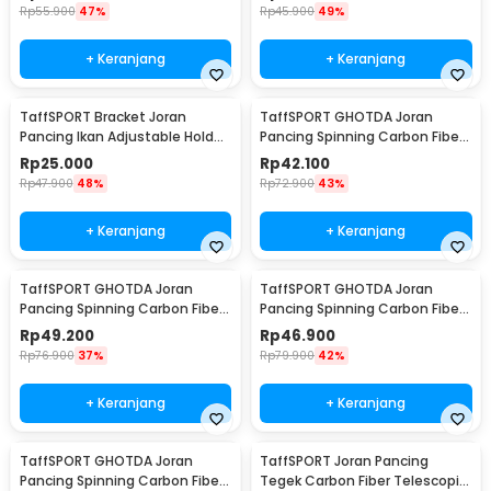
Rp
55.900
47%
Rp
45.900
49%
+ Keranjang
+ Keranjang
TaffSPORT Bracket Joran
TaffSPORT GHOTDA Joran
Pancing Ikan Adjustable Holder
Pancing Spinning Carbon Fiber
2.1M - V-003
5-7 Section 2.1M - CF3000
Rp
25.000
Rp
42.100
Rp
47.900
48%
Rp
72.900
43%
+ Keranjang
+ Keranjang
TaffSPORT GHOTDA Joran
TaffSPORT GHOTDA Joran
Pancing Spinning Carbon Fiber
Pancing Spinning Carbon Fiber
5-7 Section 2.4M - CF3000
5-7 Section 2.7M - CF3000
Rp
49.200
Rp
46.900
Rp
76.900
37%
Rp
79.900
42%
+ Keranjang
+ Keranjang
TaffSPORT GHOTDA Joran
TaffSPORT Joran Pancing
Pancing Spinning Carbon Fiber
Tegek Carbon Fiber Telescopic