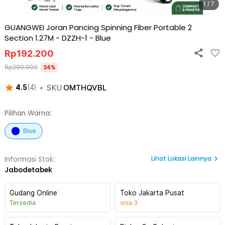
1 / 7
GUANGWEI Joran Pancing Spinning Fiber Portable 2
Section 1.27M - DZZH-1
-
Blue
Rp
192.200
Rp
289.900
34
%
•
SKU
OMTHQVBL
4.5
(
4
)
Pilihan Warna:
Blue
Lihat
Lokasi Lainnya
Informasi Stok:
Jabodetabek
Gudang Online
Toko Jakarta Pusat
Tersedia
sisa
3