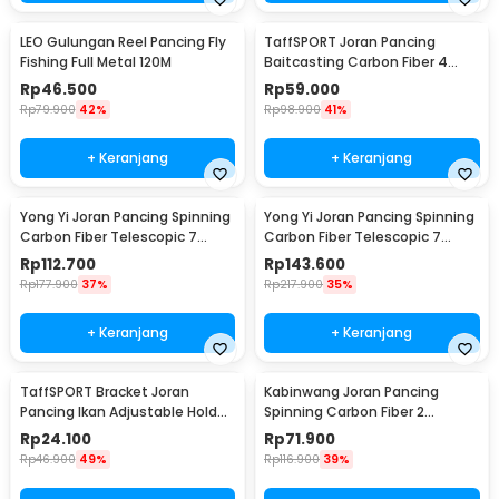
LEO Gulungan Reel Pancing Fly
TaffSPORT Joran Pancing
Fishing Full Metal 120M
Baitcasting Carbon Fiber 4
Section 1.8M - JPA66MTF
Rp
46.500
Rp
59.000
Rp
79.900
42%
Rp
98.900
41%
+ Keranjang
+ Keranjang
Yong Yi Joran Pancing Spinning
Yong Yi Joran Pancing Spinning
Carbon Fiber Telescopic 7
Carbon Fiber Telescopic 7
Section 1.8M - LF9-07
Section 2.4M - LF9-07
Rp
112.700
Rp
143.600
Rp
177.900
37%
Rp
217.900
35%
+ Keranjang
+ Keranjang
TaffSPORT Bracket Joran
Kabinwang Joran Pancing
Pancing Ikan Adjustable Holder
Spinning Carbon Fiber 2
1.7M - V-003
Section 2.1M 2.1M - KB361
Rp
24.100
Rp
71.900
Rp
46.900
49%
Rp
116.900
39%