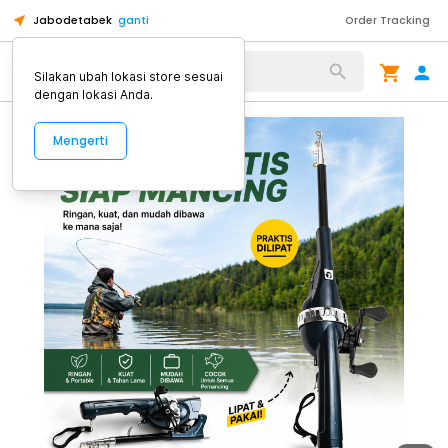
Jabodetabek
ganti
Order Tracking
Alat Kopi
Silakan ubah lokasi store sesuai
dengan lokasi Anda.
Mengerti