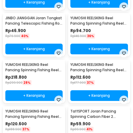
+ Keranjang
+ Keranjang
JINBO JIANGGAN Joran Tongkat
YUMOSHI REELSKING Reel
Pancing Telescopic Fishing Rod
Pancing Spinning Fishing Reel
1.5M - S6
5.5:1 1000 - EF1000
Rp
46.900
Rp
94.700
Rp
76.900
40%
Rp
146.900
36%
+ Keranjang
+ Keranjang
YUMOSHI REELSKING Reel
YUMOSHI REELSKING Reel
Pancing Spinning Fishing Reel
Pancing Spinning Fishing Reel
4.1:1 9000 - EF9000
5.5:1 3000 - EF3000
Rp
218.800
Rp
112.600
Rp
299.900
28%
Rp
177.900
37%
+ Keranjang
+ Keranjang
YUMOSHI REELSKING Reel
TaffSPORT Joran Pancing
Pancing Spinning Fishing Reel
Spinning Carbon Fiber 2
5.2:1 5000 - EF5000
Section 1.8M - TM0156
Rp
120.600
Rp
59.900
Rp
188.900
37%
Rp
99.900
41%