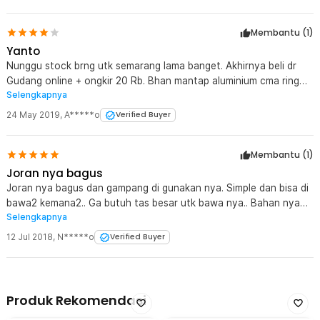
Membantu (
1
)
Yanto
Nunggu stock brng utk semarang lama banget. Akhirnya beli dr
Gudang online + ongkir 20 Rb. Bhan mantap aluminium cma ring
Selengkapnya
ditengah yg chrome bhn Dr plastick rawan pecah. Overall product
mantap. Cma blm sempet d coba....
24 May 2019
,
A*****o
Verified Buyer
Membantu (
1
)
Joran nya bagus
Joran nya bagus dan gampang di gunakan nya. Simple dan bisa di
bawa2 kemana2.. Ga butuh tas besar utk bawa nya.. Bahan nya
Selengkapnya
lumayan tp overall barang nya bagus dan bisa di pake anak kecil
yg baru belajar mancing...
12 Jul 2018
,
N*****o
Verified Buyer
Produk Rekomendasi