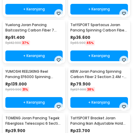
+ Keranjang
+ Keranjang
Yuelong Joran Pancing
TaffSPORT Spartacus Joran
Baitcasting Carbon Fiber 7
Pancing Spinning Carbon Fiber
Section Telescopic 3.3M 7
2 Section 1.8M - 180
Rp
91.400
Rp
36.600
Section
Rp
142.900
37%
Rp
65.900
45%
+ Keranjang
+ Keranjang
YUMOSHI REELSKING Reel
KBW Joran Pancing Spinning
Pancing EF6000 Spinning
Carbon Fiber 2 Section 2.4M -
Fishing Reel 5.2:1 6000 - EF6000
KBW01
Rp
139.000
Rp
79.900
Rp
199.900
31%
Rp
127.900
38%
+ Keranjang
+ Keranjang
TOMENG Joran Pancing Tegek
TaffSPORT Bracket Joran
Fiberglass Telescopic 6 Section
Pancing Ikan Adjustable Holder
3.8M - JW380
1.4M - V-003
Rp
29.900
Rp
23.700