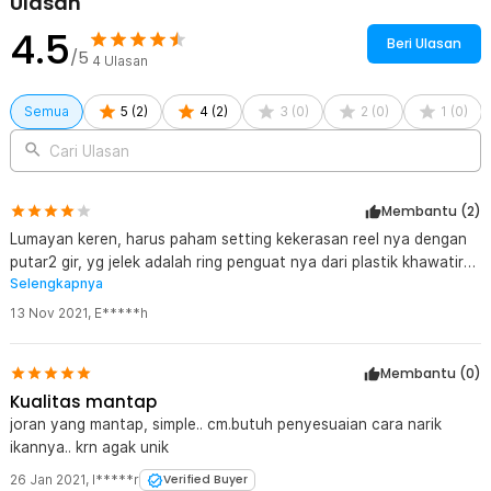
Ulasan
4.5
Beri Ulasan
/5
4
Ulasan
Semua
5
(
2
)
4
(
2
)
3
(
0
)
2
(
0
)
1
(
0
)
Cari Ulasan
Membantu (
2
)
Lumayan keren, harus paham setting kekerasan reel nya dengan
putar2 gir, yg jelek adalah ring penguat nya dari plastik khawatir
Selengkapnya
jatuh pecah trus nyari lagi dimana nanti nya..
13 Nov 2021
,
E*****h
Membantu (
0
)
Kualitas mantap
joran yang mantap, simple.. cm.butuh penyesuaian cara narik
ikannya.. krn agak unik
26 Jan 2021
,
I*****r
Verified Buyer