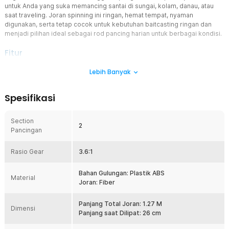
untuk Anda yang suka memancing santai di sungai, kolam, danau, atau
saat traveling. Joran spinning ini ringan, hemat tempat, nyaman
digunakan, serta tetap cocok untuk kebutuhan baitcasting ringan dan
menjadi pilihan ideal sebagai rod pancing harian untuk berbagai kondisi.
Fitur
Desain Portable Telescopic
Lebih Banyak
Joran ini dapat dilipat menjadi ukuran ringkas sehingga mudah
dimasukkan ke tas atau bagasi kendaraan. Saat dibentangkan,
Spesifikasi
panjang maksimal mencapai 1.27 M untuk jangkauan lemparan yang
nyaman. Desain telescopic membuat joran pancing lebih praktis
dibanding model biasa. Cocok untuk pemancing mobile.
Section
2
Pancingan
Reel Sudah Termasuk
Produk sudah dilengkapi reel bawaan sehingga Anda tidak perlu
Rasio Gear
membeli terpisah. Rasio gear 3.6:1 memberikan putaran stabil
3.6:1
untuk penggunaan harian. Dengan joran portable ini, Anda bisa
langsung memancing setelah setup sederhana. Lebih hemat waktu
Bahan Gulungan: Plastik ABS
Material
dan biaya.
Joran: Fiber
Material Fiber Kuat
Batang joran menggunakan material fiber yang ringan namun cukup
Panjang Total Joran: 1.27 M
Dimensi
kuat untuk berbagai kebutuhan memancing. Material ini membantu
Panjang saat Dilipat: 26 cm
menjaga fleksibilitas saat strike ikan. Joran pancing fiber juga