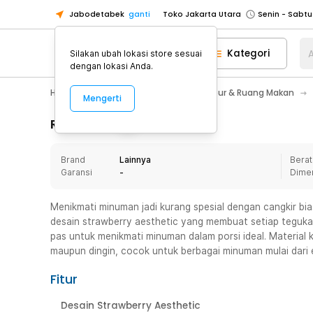
Jabodetabek
ganti
Toko Jakarta Utara
Toko Tangerang
Kategori
A
Silakan ubah lokasi store sesuai
Toko Cikupa
dengan lokasi Anda.
Pick n Go Jakarta Barat
Senin - J
Home Appliance
Perlengkapan Dapur & Ruang Makan
Mengerti
Pick n Go Bekasi
Senin - Jumat (08
Pick n Go Depok
Senin - Jumat (08
Rincian Produk
Toko Jakarta Pusat
Senin - Sabtu
Brand
Lainnya
Berat
Toko Jakarta Barat
Senin - Sabtu
Garansi
-
Dime
Toko Jakarta Utara
Toko Tangerang
Menikmati minuman jadi kurang spesial dengan cangkir bia
desain strawberry aesthetic yang membuat setiap tegukan
Toko Cikupa
pas untuk menikmati minuman dalam porsi ideal. Material
Pick n Go Jakarta Barat
Senin - J
maupun dingin, cocok untuk berbagai minuman mulai dari 
Pick n Go Bekasi
Senin - Jumat (08
Fitur
Pick n Go Depok
Senin - Jumat (08
Desain Strawberry Aesthetic