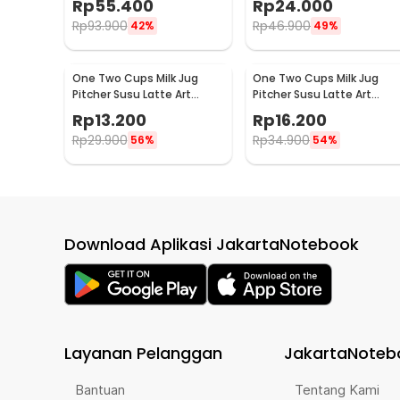
Rp
55.400
Rp
24.000
2016
757
Rp
93.900
Rp
46.900
42%
49%
One Two Cups Milk Jug
One Two Cups Milk Jug
Pitcher Susu Latte Art
Pitcher Susu Latte Art
Espresso Stainless Steel
Espresso Stainless Steel
Rp
13.200
Rp
16.200
1.5oz - S06HG
3oz - S06HG
Rp
29.900
Rp
34.900
56%
54%
Download Aplikasi JakartaNotebook
Layanan Pelanggan
JakartaNoteb
Bantuan
Tentang Kami