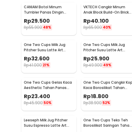
CANIAM Botol Minum
VKTECH Cangkir Minum
Tumbler Panas Dingin
Anak Block Build-On Brick
Lensa Kamera 24-105mm
Toy Mug 350ml - 936SN
Rp
29.500
Rp
40.100
400ml
Rp
55.900
Rp
65.900
48%
40%
One Two Cups Milk Jug
One Two Cups Milk Jug
Pitcher Susu Latte Art
Pitcher Susu Latte Art
Espresso Stainless Steel
Espresso Stainless Steel
Rp
32.600
Rp
25.900
350ml - J068
150ml - J068
Rp
41.000
Rp
49.900
21%
49%
One Two Cups Gelas Kaca
One Two Cups Cangkir Kop
Aesthetic Tahan Panas
Kaca Borosilikat Tahan
Double Wall Glass 433ml -
Panas Double Wall Cup
Rp
23.400
Rp
18.800
PLY1704
160ml
Rp
45.900
Rp
38.900
50%
52%
Leeseph Milk Jug Pitcher
One Two Cups Teko Teh
Susu Espresso Latte Art
Borosilikat Saringan Tahan
Stainless Steel 600ml - L-
Panas Teapot 500ml - TP-