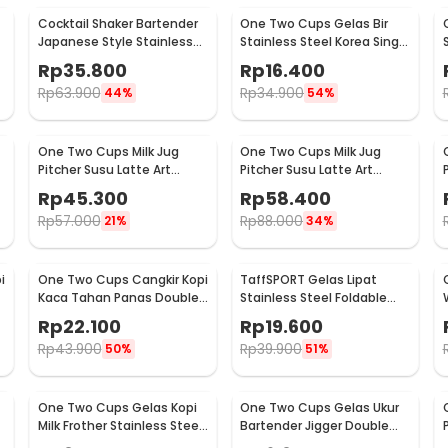
Cocktail Shaker Bartender
One Two Cups Gelas Bir
Japanese Style Stainless
Stainless Steel Korea Single
Steel 200ml
Wall Glass 180ml - J070
Rp
35.800
Rp
16.400
Rp
63.900
Rp
34.900
44%
54%
One Two Cups Milk Jug
One Two Cups Milk Jug
Pitcher Susu Latte Art
Pitcher Susu Latte Art
Espresso Stainless Steel
Espresso Stainless Steel
Rp
45.300
Rp
58.400
600ml - J068
900ml - J068
Rp
57.000
Rp
88.000
21%
34%
i
One Two Cups Cangkir Kopi
TaffSPORT Gelas Lipat
Kaca Tahan Panas Double
Stainless Steel Foldable
Wall Cup 180ml - DOME240
Cup Carabiner 240ml -
Rp
22.100
Rp
19.600
F180
Rp
43.900
Rp
39.900
50%
51%
One Two Cups Gelas Kopi
One Two Cups Gelas Ukur
Milk Frother Stainless Steel
Bartender Jigger Double
400ml - WZ0011
Shot 15ml and 30ml - LE2