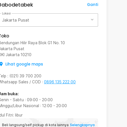
Jabodetabek
Ganti
Lokasi
Jakarta Pusat
Toko
Bendungan Hilir Raya Blok G1 No. 10
Jakarta Pusat
DKI Jakarta
10210
Lihat google maps
Telp
:
(021) 39 700 200
Whatsapp Sales / COD
:
0896 135 222 00
Jam buka:
Senin - Sabtu
:
09:00
-
20:00
Minggu/Libur Nasional
:
12:00
-
20:00
Idul Fitri
: libur
Selengkapnya
Beli langsung/self pickup di kota lainnya