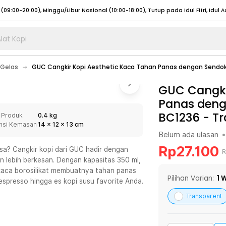
lat Kopi
umat (07:00 - 20:00), Sabtu - Minggu (08:00 - 20:00), Tutup pada Idul Fitri
Sele
Gelas
GUC Cangkir Kopi Aesthetic Kaca Tahan Panas dengan Sendok
:00 - 20:00), Sabtu - Minggu/ Libur Nasional (08:00 - 17:00)
Selengkapnya
:00 - 20:00), Sabtu - Minggu/ Libur Nasional (08:00 - 17:00)
GUC Cangki
Selengkapnya
Panas deng
 (09:00-20:00), Minggu/Libur Nasional (12:00-20:00), Tutup pada Idul Fitri
Sele
BC1236
-
Tr
 Produk
0.4 kg
 (09:00-20:00), Minggu/Libur Nasional (12:00-20:00), Tutup pada Idul Fitri
Sele
nsi Kemasan
14
x
12
x
13
cm
Belum ada ulasan
•
Rp
27.100
sa? Cangkir kopi dari GUC hadir dengan
R
 lebih berkesan. Dengan kapasitas 350 ml,
 kaca borosilikat membuatnya tahan panas
umat (07:00 - 20:00), Sabtu - Minggu (08:00 - 20:00), Tutup pada Idul Fitri
Sele
Pilihan Varian:
1
W
espresso hingga es kopi susu favorite Anda.
:00 - 20:00), Sabtu - Minggu/ Libur Nasional (08:00 - 17:00)
Selengkapnya
Transparent
:00 - 20:00), Sabtu - Minggu/ Libur Nasional (08:00 - 17:00)
Selengkapnya