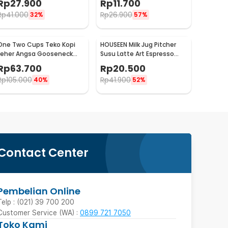
Rp
27.900
Rp
11.700
200ml - J068
1oz - S06HG
Rp
41.000
Rp
26.900
32%
57%
One Two Cups Teko Kopi
HOUSEEN Milk Jug Pitcher
Leher Angsa Gooseneck
Susu Latte Art Espresso
Pour Over Drip Kettle 350ml
Stainless Steel 55ml -
Rp
63.700
Rp
20.500
- AA049
DL060
Rp
105.000
Rp
41.900
40%
52%
Contact Center
Pembelian Online
Telp : (021) 39 700 200
Customer Service (WA) :
0899 721 7050
Toko Kami