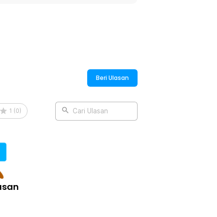
k aneka minuman seperti es kopi susu,
stylish membuat setiap sajian tampak
:
Beri Ulasan
1
(
0
)
Cari Ulasan
asan