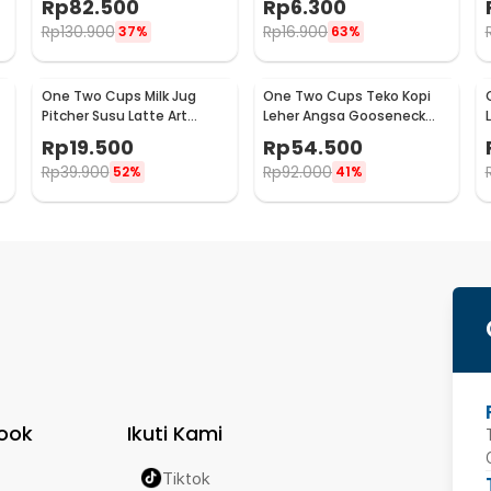
Rp
82.500
Rp
6.300
Rp
130.900
Rp
16.900
37%
63%
One Two Cups Milk Jug
One Two Cups Teko Kopi
Pitcher Susu Latte Art
Leher Angsa Gooseneck
Espresso Stainless Steel
Pour Over Drip Kettle 250ml
Rp
19.500
Rp
54.500
5oz - S06HG
- AA049
Rp
39.900
Rp
92.000
52%
41%
ook
Ikuti Kami
Tiktok