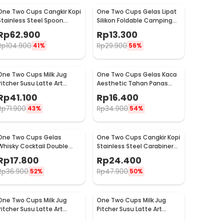
One Two Cups Cangkir Kopi
One Two Cups Gelas Lipat
Stainless Steel Spoon
Silikon Foldable Camping
Saucer Cup 120ml - 201
with Strap 200ml - F120
Rp
62.900
Rp
13.300
Rp
104.900
Rp
29.900
41%
56%
One Two Cups Milk Jug
One Two Cups Gelas Kaca
Pitcher Susu Latte Art
Aesthetic Tahan Panas
Espresso Stainless Steel
Double Wall Glass 250ml -
Rp
41.100
Rp
16.400
350ml - 10084
PLY1704
Rp
71.900
Rp
34.900
43%
54%
One Two Cups Gelas
One Two Cups Cangkir Kopi
Whisky Cocktail Double
Stainless Steel Carabiner
Wall Skull Rock Glass 150ml
Camping Cup 220ml - C125
Rp
17.800
Rp
24.400
- SG-02
Rp
36.900
Rp
47.900
52%
50%
One Two Cups Milk Jug
One Two Cups Milk Jug
Pitcher Susu Latte Art
Pitcher Susu Latte Art
Espresso Stainless Steel
Espresso Stainless Steel