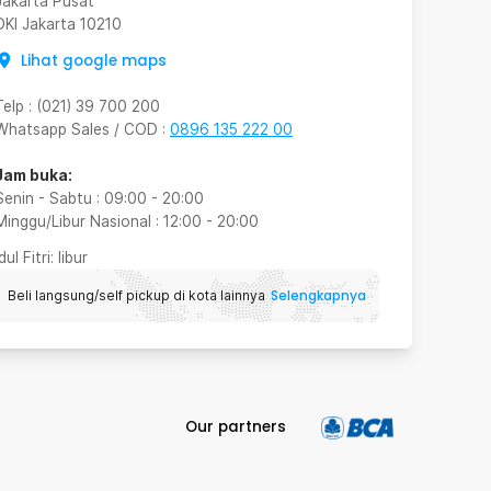
Jakarta Pusat
DKI Jakarta
10210
Lihat google maps
Telp
:
(021) 39 700 200
Whatsapp Sales / COD
:
0896 135 222 00
Jam buka:
Senin - Sabtu
:
09:00
-
20:00
Minggu/Libur Nasional
:
12:00
-
20:00
Idul Fitri
: libur
Selengkapnya
Beli langsung/self pickup di kota lainnya
Our partners