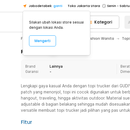
Jabodetabek
ganti
Toko Jakarta Utara
Toko Tangerang
Kategori
A
Silakan ubah lokasi store sesuai
Toko Cikupa
dengan lokasi Anda.
Pick n Go Jakarta Barat
Senin - J
Fashion, Make Up & Beauty Care
Fashion Wanita
Topi
Mengerti
Pick n Go Bekasi
Senin - Jumat (08
Pick n Go Depok
Senin - Jumat (08
Rincian Produk
Toko Jakarta Pusat
Senin - Sabtu
Brand
Lainnya
Berat
Toko Jakarta Barat
Senin - Sabtu
Garansi
-
Dime
Toko Jakarta Utara
Toko Tangerang
Lengkapi gaya kasual Anda dengan topi trucker dari GUDI
patch yang menonjol, topi ini cocok digunakan untuk berbag
Toko Cikupa
hangout, traveling, hingga aktivitas outdoor. Material 
Pick n Go Jakarta Barat
Senin - J
adjustable di bagian belakang sehingga mudah disesuaika
versatile membuat topi trucker jadi pilihan yang pas untu
Pick n Go Bekasi
Senin - Jumat (08
Pick n Go Depok
Senin - Jumat (08
Fitur