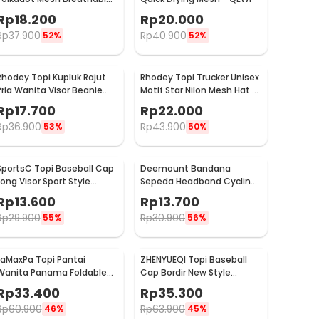
Katun Poliester - MZ237
Rp
18.200
Rp
20.000
Rp
37.900
Rp
40.900
52%
52%
Rhodey Topi Kupluk Rajut
Rhodey Topi Trucker Unisex
Pria Wanita Visor Beanie
Motif Star Nilon Mesh Hat -
Hat Winter
SMT-ZHL23
Rp
17.700
Rp
22.000
Rp
36.900
Rp
43.900
53%
50%
SportsC Topi Baseball Cap
Deemount Bandana
Long Visor Sport Style
Sepeda Headband Cycling
Polyester Cap - MZ87
Cap Quick Dry - 22019
Rp
13.600
Rp
13.700
Rp
29.900
Rp
30.900
55%
56%
LaMaxPa Topi Pantai
ZHENYUEQI Topi Baseball
Wanita Panama Foldable
Cap Bordir New Style
Summer Beach Straw Hat
Jomant - MZ085
Rp
33.400
Rp
35.300
60cm - WJ9024
Rp
60.900
Rp
63.900
46%
45%