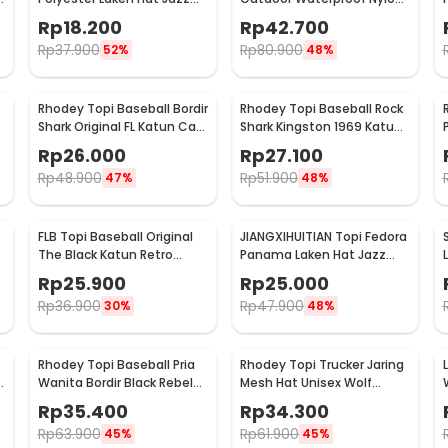
-
Classic Vintage - M-58
Boonie Hat - AFS5
Rp
18.200
Rp
42.700
Rp
37.900
Rp
80.900
52%
48%
Rhodey Topi Baseball Bordir
Rhodey Topi Baseball Rock
Shark Original FL Katun Cap
Shark Kingston 1969 Katun
- P1
Cap - F206
Rp
26.000
Rp
27.100
Rp
48.900
Rp
51.900
47%
48%
FLB Topi Baseball Original
JIANGXIHUITIAN Topi Fedora
The Black Katun Retro
Panama Laken Hat Jazz
Washed Style Cap - F122
Classic Vintage - FS-219
Rp
25.900
Rp
25.000
Rp
36.900
Rp
47.900
30%
48%
Rhodey Topi Baseball Pria
Rhodey Topi Trucker Jaring
c
Wanita Bordir Black Rebel
Mesh Hat Unisex Wolf
3
Katun Cap - MZ004
Patch - DH-YK
Rp
35.400
Rp
34.300
Rp
63.900
Rp
61.900
45%
45%