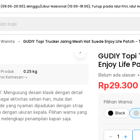
lat Kopi
umat (07:00 - 20:00), Sabtu - Minggu (08:00 - 20:00), Tutup pada Idul Fitri
Sele
 Wanita
GUDIY Topi Trucker Jaring Mesh Hat Suede Enjoy Life Patch - 
:00 - 20:00), Sabtu - Minggu/ Libur Nasional (08:00 - 17:00)
Selengkapnya
:00 - 20:00), Sabtu - Minggu/ Libur Nasional (08:00 - 17:00)
GUDIY Topi 
Selengkapnya
Enjoy Life P
 (09:00-20:00), Minggu/Libur Nasional (12:00-20:00), Tutup pada Idul Fitri
Sele
 Produk
0.25 kg
 (09:00-20:00), Minggu/Libur Nasional (12:00-20:00), Tutup pada Idul Fitri
Sele
Belum ada ulasan
•
nsi Kemasan
: -
Rp
29.300
Y. Mengusung desain klasik dengan detail
ai aktivitas sehari-hari, mulai dari
Pilihan Warna:
suede yang nyaman dipadukan dengan strap
umat (07:00 - 20:00), Sabtu - Minggu (08:00 - 20:00), Tutup pada Idul Fitri
Sele
n dengan ukuran kepala. Pilihan warna yang
Black
k melengkapi penampilan kapan saja.
:00 - 20:00), Sabtu - Minggu/ Libur Nasional (08:00 - 17:00)
Selengkapnya
:00 - 20:00), Sabtu - Minggu/ Libur Nasional (08:00 - 17:00)
Selengkapnya