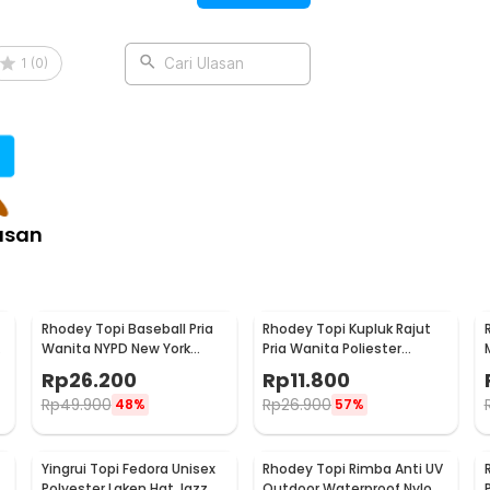
1
(
0
)
Cari Ulasan
:
 Life Patch - T100
asan
Rhodey Topi Baseball Pria
Rhodey Topi Kupluk Rajut
Wanita NYPD New York
Pria Wanita Poliester
Jeans Polyester Cap - S8R
Winter Beanie Hat - R54
Rp
26.200
Rp
11.800
Rp
49.900
Rp
26.900
48%
57%
Yingrui Topi Fedora Unisex
Rhodey Topi Rimba Anti UV
Polyester Laken Hat Jazz
Outdoor Waterproof Nylon