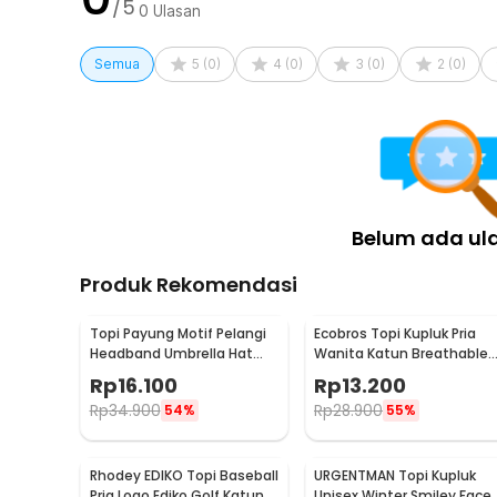
/5
0
Ulasan
Kelengkapan Produk
Semua
5
(
0
)
4
(
0
)
3
(
0
)
2
(
0
)
Rincian yang Anda dapatkan untuk pembelian produk ini
1 x GUDIY Topi Trucker Jaring Mesh Hat Suede Enjoy
Belum ada ul
Produk Rekomendasi
Topi Payung Motif Pelangi
Ecobros Topi Kupluk Pria
Headband Umbrella Hat
Wanita Katun Breathable
50cm - W655
Winter Beanie Hat - EC001
Rp
16.100
Rp
13.200
Rp
34.900
Rp
28.900
54%
55%
Rhodey EDIKO Topi Baseball
URGENTMAN Topi Kupluk
Pria Logo Ediko Golf Katun
Unisex Winter Smiley Face