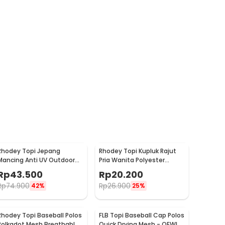
Rhodey Topi Jepang
Rhodey Topi Kupluk Rajut
Mancing Anti UV Outdoor
Pria Wanita Polyester
Fishing Hat Nylon - MH011
Beanie Hat Winter - EC002
Rp
43.500
Rp
20.200
Rp
74.900
Rp
26.900
42%
25%
Rhodey Topi Baseball Polos
FLB Topi Baseball Cap Polos
Polkadot Mesh Breathable
Quick Drying Mesh - QEWI