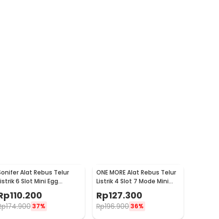
Sonifer Alat Rebus Telur
ONE MORE Alat Rebus Telur
istrik 6 Slot Mini Egg
Listrik 4 Slot 7 Mode Mini
Cooker 200W - ED305
Egg Cooker 300W - LG-803
Rp
110.200
Rp
127.300
Rp
174.900
Rp
196.900
37%
36%