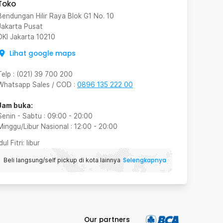
Toko
Bendungan Hilir Raya Blok G1 No. 10
Jakarta Pusat
DKI Jakarta
10210
Lihat google maps
Telp
:
(021) 39 700 200
Whatsapp Sales / COD
:
0896 135 222 00
Jam buka:
Senin - Sabtu
:
09:00
-
20:00
Minggu/Libur Nasional
:
12:00
-
20:00
Idul Fitri
: libur
Selengkapnya
Beli langsung/self pickup di kota lainnya
Our partners