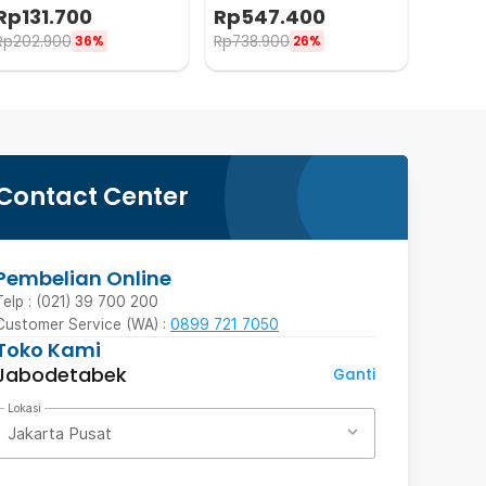
NonStick 1.7L 700W - JKS18
Touch Panel 8 Layer 400W
Rp
131.700
Rp
547.400
- RZ-166
Rp
202.900
Rp
738.900
36%
26%
Contact Center
Pembelian Online
Telp : (021) 39 700 200
Customer Service (WA) :
0899 721 7050
Toko Kami
Jabodetabek
Ganti
Lokasi
Jakarta Pusat