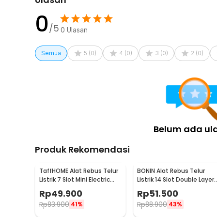
Rincian yang Anda dapatkan untuk pembelian produk ini
0
1 x GUESMI Alat Rebus Telur Listrik 4 Slot 6 Prese
/5
0
Ulasan
1 x Rak Kukus Telur
1 x Panduan Penggunaan
Semua
5
(
0
)
4
(
0
)
3
(
0
)
2
(
0
)
Belum ada ul
Produk Rekomendasi
TaffHOME Alat Rebus Telur
BONIN Alat Rebus Telur
Listrik 7 Slot Mini Electric
Listrik 14 Slot Double Layer
Egg Cooker 350W - YS-203
Egg Cooker 350W - ZY-30
Rp
49.900
Rp
51.500
Rp
83.900
Rp
88.900
41%
43%