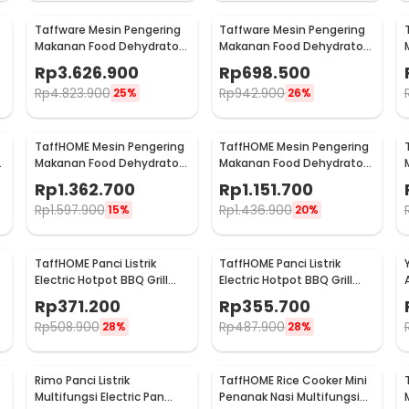
Taffware Mesin Pengering
Taffware Mesin Pengering
Makanan Food Dehydrator
Makanan Food Dehydrator
20 Layer 220V 2300W - LT-
6 Layer 400W - LT50
Rp
3.626.900
Rp
698.500
39
Rp
4.823.900
Rp
942.900
25%
26%
TaffHOME Mesin Pengering
TaffHOME Mesin Pengering
Makanan Food Dehydrator
Makanan Food Dehydrator
Touch Panel 18 Layer - LT65
Touch Panel 12 Layer - LT65
Rp
1.362.700
Rp
1.151.700
Rp
1.597.900
Rp
1.436.900
15%
20%
TaffHOME Panci Listrik
TaffHOME Panci Listrik
Electric Hotpot BBQ Grill
Electric Hotpot BBQ Grill
5
2in1 Non Stick 1300W - DYG-
2in1 Non Stick 1300W - DYG-
Rp
371.200
Rp
355.700
03
05
Rp
508.900
Rp
487.900
28%
28%
Rimo Panci Listrik
TaffHOME Rice Cooker Mini
Multifungsi Electric Pan
Penanak Nasi Multifungsi