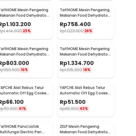
TaffHOME Mesin Pengering
TaffHOME Mesin Pengering
Makanan Food Dehydrator
Makanan Food Dehydrator
Touch Panel 12 Layer - LT55
Touch Panel 6 Layer - LT55
Rp
1.103.200
Rp
758.400
Rp
1.414.900
Rp
1.023.900
23%
26%
TaffHOME Mesin Pengering
TaffHOME Mesin Pengering
Makanan Food Dehydrator
Makanan Food Dehydrator
8 Layer 220V 400W - LT70
18 Layer 220V 800W - LT75
Rp
803.000
Rp
1.334.700
Rp
955.900
Rp
1.615.900
16%
18%
YAPCHE Alat Rebus Telur
YAPCHE Alat Rebus Telur
Automatic Off Egg Cooker
Automatic Off Egg Cooker
220V 3 Layer - BN-30
220V 2 Layer - BN-30
Rp
66.100
Rp
51.500
Rp
110.900
Rp
88.900
41%
43%
TaffHOME Panci Listrik
ZELP Mesin Pengering
Multifungsi Electric Pan
Makanan Food Dehydrator