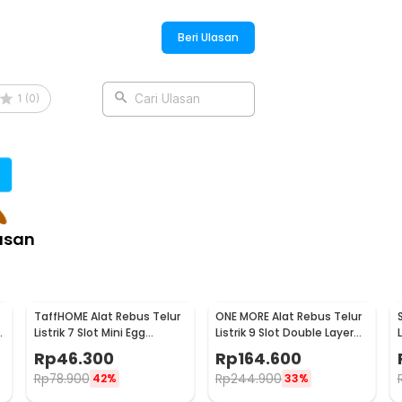
:
t Mode Egg Cooker 200W - SJ-200
Beri Ulasan
1
(
0
)
Cari Ulasan
asan
TaffHOME Alat Rebus Telur
ONE MORE Alat Rebus Telur
Listrik 7 Slot Mini Egg
Listrik 9 Slot Double Layer
L
Cooker 350W - BN-10
Egg Cooker 300W - LG-803
Rp
46.300
Rp
164.600
Rp
78.900
Rp
244.900
42%
33%