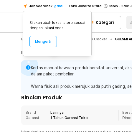
Jabodetabek
ganti
Toko Jakarta Utara
Toko Tangerang
Kategori
A
Silakan ubah lokasi store sesuai
Toko Cikupa
dengan lokasi Anda.
Pick n Go Jakarta Barat
Senin - J
Electronic
Elektronik Rumah
Rice Cooker
GUESMI Al
Mengerti
Pick n Go Bekasi
Senin - Jumat (08
Pick n Go Depok
Senin - Jumat (08
Informasi Penting
Toko Jakarta Pusat
Senin - Sabtu
Kertas manual bawaan produk bersifat universal, ak
Toko Jakarta Barat
Senin - Sabtu
dalam paket pembelian.
Toko Jakarta Utara
Toko Tangerang
Warna fisik asli produk merujuk pada putih gading, s
Toko Cikupa
Rincian Produk
Pick n Go Jakarta Barat
Senin - J
Pick n Go Bekasi
Senin - Jumat (08
Brand
Lainnya
Berat
Garansi
1 Tahun Garansi Toko
Dime
Pick n Go Depok
Senin - Jumat (08