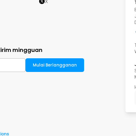
X
kirim mingguan
Mulai Berlangganan
ions