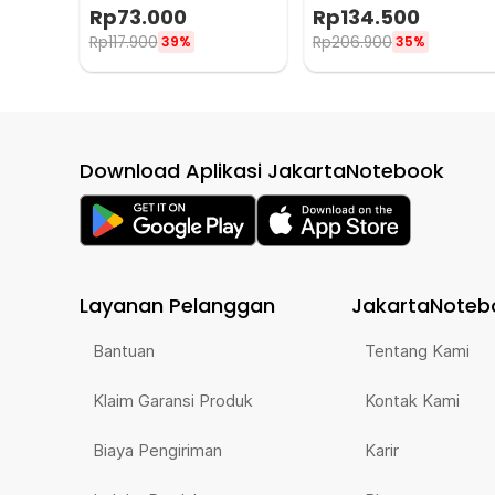
Steamer 350W - DS-D10
Cooker 200W - ZDQ-FX04
Rp
73.000
Rp
134.500
Rp
117.900
Rp
206.900
39%
35%
Download Aplikasi JakartaNotebook
Layanan Pelanggan
JakartaNoteb
Bantuan
Tentang Kami
Klaim Garansi Produk
Kontak Kami
Biaya Pengiriman
Karir