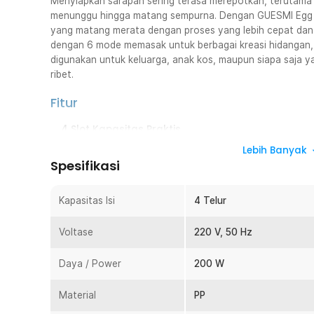
Menyiapkan sarapan sering terasa merepotkan, terutama 
menunggu hingga matang sempurna. Dengan GUESMI Egg C
yang matang merata dengan proses yang lebih cepat dan prak
dengan 6 mode memasak untuk berbagai kreasi hidangan, m
digunakan untuk keluarga, anak kos, maupun siapa saja y
ribet.
Fitur
4 Slot Kapasitas Praktis
Alat rebus telur ini dilengkapi rak dengan kapasitas hin
Lebih Banyak
tidak perlu merebus telur berulang kali. Kapasitas ters
Spesifikasi
keluarga kecil atau meal prep harian. Proses memasak 
waktu di pagi hari yang sibuk.
Kapasitas Isi
4 Telur
6 Preset Mode Multifungsi
Tidak hanya untuk telur rebus, alat rebus telur ini m
Voltase
220 V, 50 Hz
digunakan untuk membuat soft-boiled egg, hot spring 
custard, tea egg, hingga yogurt. Anda dapat berkreasi
Daya / Power
200 W
menggunakan satu perangkat saja. Fitur ini membuat pe
perebus telur biasa.
Material
PP
Pemanas NTC Stabil dan Merata