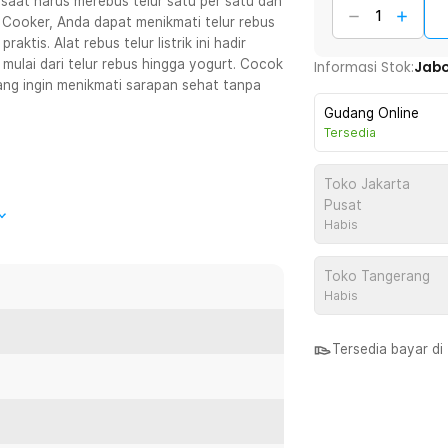
saat harus merebus telur satu per satu dan
ooker, Anda dapat menikmati telur rebus
tis. Alat rebus telur listrik ini hadir
ulai dari telur rebus hingga yogurt. Cocok
Informasi Stok:
Jab
ang ingin menikmati sarapan sehat tanpa
Gudang Online
Tersedia
Toko Jakarta
Pusat
gga 4 butir telur sekaligus sehingga Anda
Habis
ebut sangat ideal untuk kebutuhan sarapan
menjadi lebih efisien dan menghemat
Toko Tangerang
Habis
enyediakan 6 mode memasak yang dapat
egg, hard-boiled egg, steamed egg
Tersedia bayar d
 dengan berbagai menu sehat
nggunaan lebih fleksibel dibanding