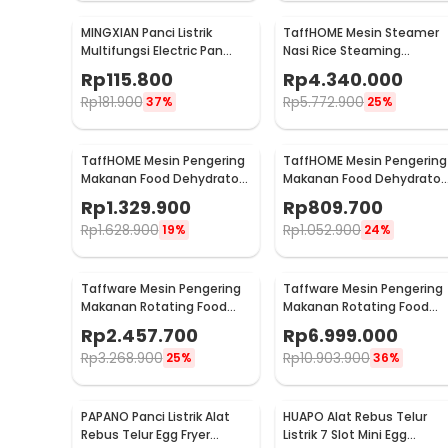
MINGXIAN Panci Listrik
TaffHOME Mesin Steamer
Multifungsi Electric Pan
Nasi Rice Steaming
NonStick 1.7L 400-800W -
Cabinet 12 Tray 180 People
Rp
115.800
Rp
4.340.000
MX-22
- SL-12
Rp
181.900
Rp
5.772.900
37%
25%
TaffHOME Mesin Pengering
TaffHOME Mesin Pengering
Makanan Food Dehydrator
Makanan Food Dehydrator
Touch Panel 18 Layer - LT60
Touch Panel 8 Layer - LT60
Rp
1.329.900
Rp
809.700
Rp
1.628.900
Rp
1.052.900
19%
24%
Taffware Mesin Pengering
Taffware Mesin Pengering
Makanan Rotating Food
Makanan Rotating Food
Dehydrator 1Layer 1600W -
Dehydrator 40 Layer - LT8
Rp
2.457.700
Rp
6.999.000
LT80
Rp
3.268.900
Rp
10.903.900
25%
36%
PAPANO Panci Listrik Alat
HUAPO Alat Rebus Telur
Rebus Telur Egg Fryer
Listrik 7 Slot Mini Egg