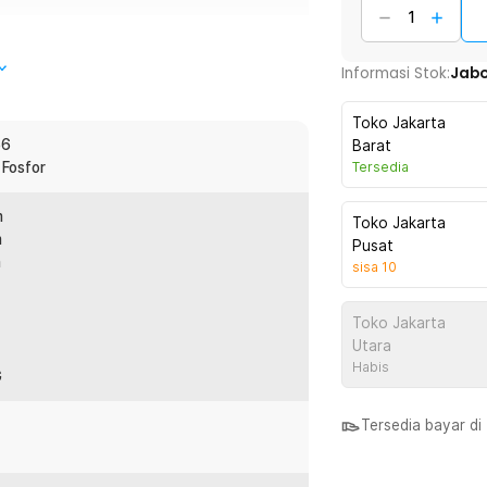
Informasi Stok:
Jab
rik. Terminal ini bisa digunakan sebagai
 kabel listrik di rumah. Koneksi antar
Toko Jakarta
di masalah seperti korsleting arus pendek.
66
Barat
 Fosfor
Tersedia
m
Toko Jakarta
u tempat berhentinya arus listrik
m
Pusat
ngkan ke komponen kabel lainnya. Fungsi
m
sisa
10
ubung sekaligus isolasi arus listrik.
Toko Jakarta
ggunakan konektor ini. Bila ada
Utara
 berhenti di blok terminal, bukan pada
Habis
G
Tersedia bayar d
mudah rusak sehingga awet untuk
isolator yang baik sehingga aman