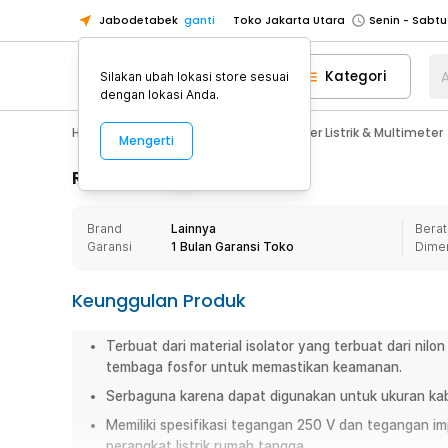
Jabodetabek
ganti
Toko Jakarta Utara
Toko Tangerang
Kategori
A
Silakan ubah lokasi store sesuai
Toko Cikupa
dengan lokasi Anda.
Pick n Go Jakarta Barat
Senin - J
Home Appliance
Perkakas
Tester Listrik & Multimeter
Mengerti
Pick n Go Bekasi
Senin - Jumat (08
Pick n Go Depok
Senin - Jumat (08
Rincian Produk
Toko Jakarta Pusat
Senin - Sabtu
Brand
Lainnya
Berat
Toko Jakarta Barat
Senin - Sabtu
Garansi
1 Bulan Garansi Toko
Dime
Toko Jakarta Utara
Toko Tangerang
Keunggulan Produk
Toko Cikupa
Terbuat dari material isolator yang terbuat dari nilo
Pick n Go Jakarta Barat
Senin - J
tembaga fosfor untuk memastikan keamanan.
Pick n Go Bekasi
Senin - Jumat (08
Serbaguna karena dapat digunakan untuk ukuran ka
Pick n Go Depok
Senin - Jumat (08
Memiliki spesifikasi tegangan 250 V dan tegangan i
perangkat listrik rumah tangga.