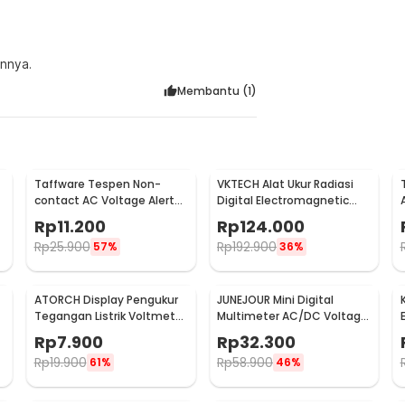
annya.
Membantu (
1
)
Taffware Tespen Non-
VKTECH Alat Ukur Radiasi
contact AC Voltage Alert
Digital Electromagnetic
Detector 90-1000V - VD02
Radiation Detector - DT-
Rp
11.200
Rp
124.000
1130
Rp
25.900
Rp
192.900
57%
36%
ATORCH Display Pengukur
JUNEJOUR Mini Digital
Tegangan Listrik Voltmeter
Multimeter AC/DC Voltage
LED - 123
Tester 1999 Count - XL830L
Rp
7.900
Rp
32.300
Rp
19.900
Rp
58.900
61%
46%