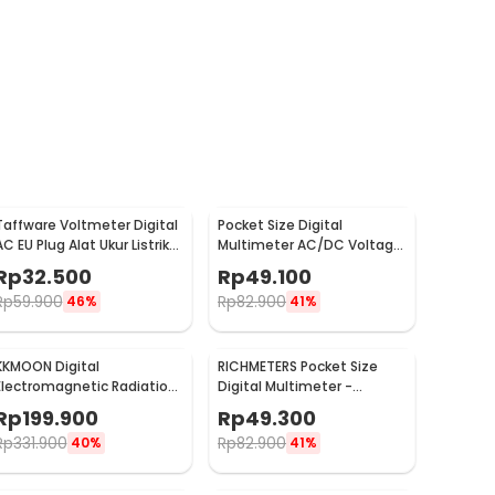
Taffware Voltmeter Digital
Pocket Size Digital
AC EU Plug Alat Ukur Listrik
Multimeter AC/DC Voltage
110-300V - DM55-1
Tester - DT83B
Rp
32.500
Rp
49.100
Rp
59.900
Rp
82.900
46%
41%
KKMOON Digital
RICHMETERS Pocket Size
Electromagnetic Radiation
Digital Multimeter -
Field Dosimeter Detector -
DT9205A
Rp
199.900
Rp
49.300
ET825
Rp
331.900
Rp
82.900
40%
41%