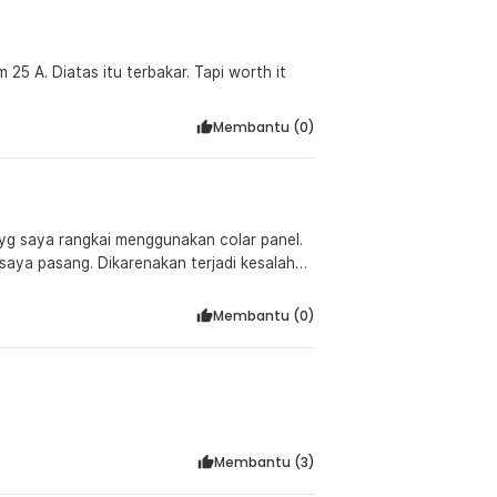
25 A. Diatas itu terbakar. Tapi worth it
Membantu (
0
)
yg saya rangkai menggunakan colar panel.
saya pasang. Dikarenakan terjadi kesalahan
ah kedua TB ini jebol namun saya senang
. Saya order lagi lebih banyak dan lebih
Membantu (
0
)
Membantu (
3
)