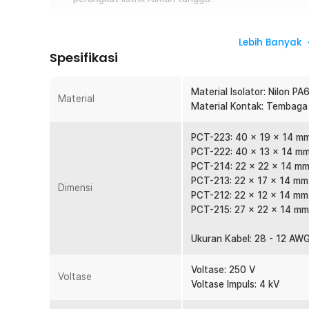
Overview
Lebih Banyak
Alat ini berfungsi sebagai konektor blok terminal kabel list
Spesifikasi
penghubung atau penyambung bila Anda ingin memanjangkan
sambungan kabel pun jadi lebih aman, bila suatu saat terja
Material Isolator: Nilon PA
Material
Fitur
Material Kontak: Tembaga
Terminal Blok
PCT-223: 40 x 19 x 14 m
Terminal blok merupakan istilah yang merujuk pada suat
PCT-222: 40 x 13 x 14 m
sementara pada ujung kabel, sebelum nantinya disambu
PCT-214: 22 x 22 x 14 m
utama blok terminal sendiri ada dua, yakni sebagai pengh
PCT-213: 22 x 17 x 14 mm
Dimensi
PCT-212: 22 x 12 x 14 mm
Aman Digunakan
PCT-215: 27 x 22 x 14 mm
Koneksi antar sambungan kabel pun jadi lebih aman men
korsleting atau arus pendek, maka listrik akan langsung
Ukuran Kabel: 28 - 12 AW
komponen utama barang elektronik.
Bahan Berkualitas
Voltase: 250 V
Voltase
Terbuat dari bahan nilon PA66 berkualitas yang tidak 
Voltase Impuls: 4 kV
penggunaan jangka panjang. Bahan ini juga merupakan 