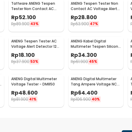
Taffware ANENG Tespen
ANENG Tespen Tester Non
Tester Non Contact AC
Contact AC Voltage Alert
Voltage Detector 12V-
Detector 12-1000V - VD802
Rp
52.100
Rp
28.800
1000V - VC1017
Rp
89.900
Rp
53.900
43%
47%
ANENG Tespen Tester AC
ANENG Kabel Digital
Voltage Alert Detector 12V-
Multimeter Tespen Silicon
1000V - VD806
Rubber Wire 1000V - PT3003
Rp
18.100
Rp
34.300
Rp
37.900
Rp
61.900
53%
45%
ANENG Digital Multimeter
ANENG Digital Multimeter
e
Voltage Tester - DM850
Tang Ampere Voltage NCV
Tester Clamp 600V - MT87
Rp
48.600
Rp
64.400
Rp
81.900
Rp
106.900
41%
40%