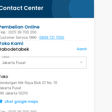
Contact Center
Pembelian Online
Telp : (021) 39 700 200
Customer Service (WA) :
0899 721 7050
Toko Kami
Jabodetabek
Ganti
Lokasi
Jakarta Pusat
Toko
Bendungan Hilir Raya Blok G1 No. 10
Jakarta Pusat
DKI Jakarta
10210
Lihat google maps
Telp
:
(021) 39 700 200