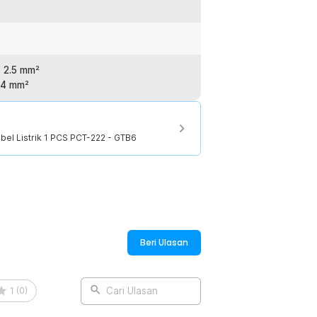
 tembaga fosfor.
:
- 2.5 mm²
el Listrik - GTB6
 4 mm²
el Listrik 1 PCS PCT-222 - GTB6
Beri Ulasan
1
(
0
)
Cari Ulasan