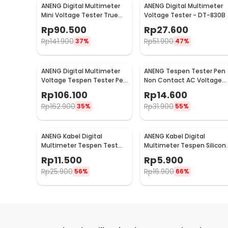
ANENG Digital Multimeter
ANENG Digital Multimeter
Mini Voltage Tester True
Voltage Tester - DT-830B
RMS - M118A
Rp
90.500
Rp
27.600
Rp
141.900
Rp
51.900
37%
47%
ANENG Digital Multimeter
ANENG Tespen Tester Pen
Voltage Tespen Tester Pen
Non Contact AC Voltage
- A3003
Detector 90-1000V 1AC-D
Rp
106.100
Rp
14.600
Rp
162.900
Rp
31.900
35%
55%
ANENG Kabel Digital
ANENG Kabel Digital
Multimeter Tespen Test
Multimeter Tespen Silicon
Lead Retardant 10A 1000V -
Rubber Wire 10A 1000V -
Rp
11.500
Rp
5.900
PT1002
PT830
Rp
25.900
Rp
16.900
56%
66%