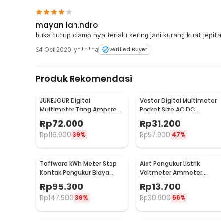
mayan lah.ndro
buka tutup clamp nya terlalu sering jadi kurang kuat jepit
24 Oct 2020
,
y*****a
Verified Buyer
Produk Rekomendasi
JUNEJOUR Digital
Vastar Digital Multimeter
Multimeter Tang Ampere
Pocket Size AC DC
Voltage NCV Tester Clamp
Multitester Portable -
Rp
72.000
Rp
31.200
- DT266
DT830B
Rp
116.900
Rp
57.900
39%
47%
Taffware kWh Meter Stop
Alat Pengukur Listrik
Kontak Pengukur Biaya
Voltmeter Ammeter
Listrik Rumah - KWE-PM01
Electric DIY LED Display -
Rp
95.300
Rp
13.700
GN-0117
Rp
147.900
Rp
30.900
36%
56%