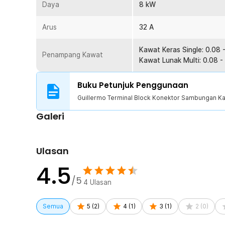
digunakan. Sementara konektornya sendiri terbuat dari
Daya
8 kW
Kelengkapan Produk
Arus
32 A
Rincian yang Anda dapatkan untuk pembelian produk ini
Kawat Keras Single: 0.08 
1 x Guillermo Terminal Block Konektor Sambungan Kab
Penampang Kawat
Kawat Lunak Multi: 0.08 -
Buku Petunjuk Penggunaan
Guillermo Terminal Block Konektor Sambungan Kab
Galeri
Ulasan
4.5
/5
4
Ulasan
Semua
5
(
2
)
4
(
1
)
3
(
1
)
2
(
0
)