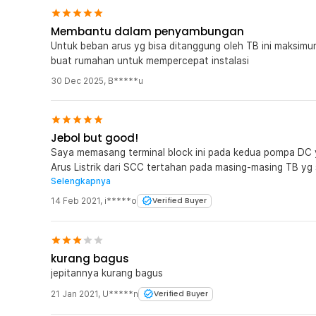
Membantu dalam penyambungan
Untuk beban arus yg bisa ditanggung oleh TB ini maksimum 
buat rumahan untuk mempercepat instalasi
30 Dec 2025
,
B*****u
Jebol but good!
Saya memasang terminal block ini pada kedua pompa DC 
Arus Listrik dari SCC tertahan pada masing-masing TB yg 
Selengkapnya
pada pemasangan kabel dari PV menuju SCC. Walhamdulill
karena tb ini menyelamatkan kedua pompa yang saya miliki
14 Feb 2021
,
i*****o
Verified Buyer
beragam ke jenis 3 atau 4 kabel.
kurang bagus
jepitannya kurang bagus
21 Jan 2021
,
U*****n
Verified Buyer