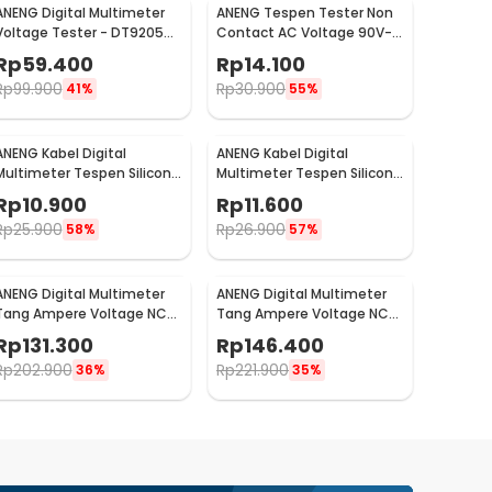
ANENG Digital Multimeter
ANENG Tespen Tester Non
Voltage Tester - DT9205A-
Contact AC Voltage 90V-
3
1000V - 1AC-D Plus
Rp
59.400
Rp
14.100
Rp
99.900
Rp
30.900
41%
55%
ANENG Kabel Digital
ANENG Kabel Digital
Multimeter Tespen Silicon
Multimeter Tespen Silicon
Rubber Wire 10A 1000V -
Rubber Wire 10A 1000V -
Rp
10.900
Rp
11.600
PT1005
PT1004
Rp
25.900
Rp
26.900
58%
57%
ANENG Digital Multimeter
ANENG Digital Multimeter
Tang Ampere Voltage NCV
Tang Ampere Voltage NCV
Tester Clamp 600V - ST201
Tester Clamp Screen -
Rp
131.300
Rp
146.400
ST202
Rp
202.900
Rp
221.900
36%
35%