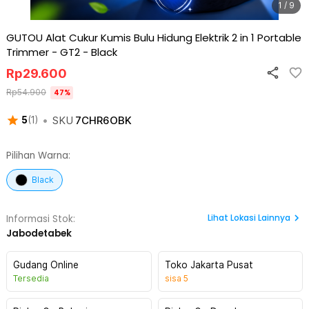
1 / 9
GUTOU Alat Cukur Kumis Bulu Hidung Elektrik 2 in 1 Portable
Trimmer - GT2
-
Black
Rp
29.600
Rp
54.900
47
%
•
SKU
7CHR6OBK
5
(
1
)
Pilihan Warna:
Black
Lihat
Lokasi Lainnya
Informasi Stok:
Jabodetabek
Gudang Online
Toko Jakarta Pusat
Tersedia
sisa
5