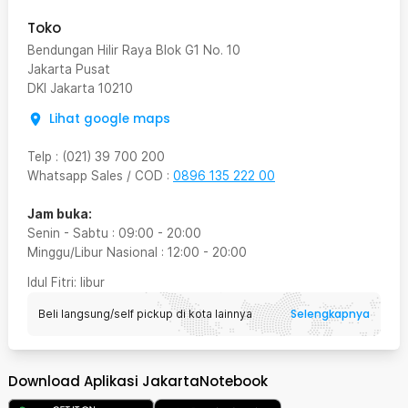
Toko
Bendungan Hilir Raya Blok G1 No. 10
Jakarta Pusat
DKI Jakarta
10210
Lihat google maps
Telp
:
(021) 39 700 200
Whatsapp Sales / COD
:
0896 135 222 00
Jam buka:
Senin - Sabtu
:
09:00
-
20:00
Minggu/Libur Nasional
:
12:00
-
20:00
Idul Fitri
: libur
Selengkapnya
Beli langsung/self pickup di kota lainnya
Download Aplikasi JakartaNotebook