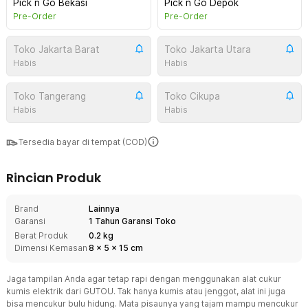
Pick n Go Bekasi
Pick n Go Depok
Pre-Order
Pre-Order
Toko Jakarta Barat
Toko Jakarta Utara
Habis
Habis
Toko Tangerang
Toko Cikupa
Habis
Habis
Tersedia bayar di tempat (COD)
Rincian Produk
Brand
Lainnya
Garansi
1 Tahun Garansi Toko
Berat Produk
0.2 kg
Dimensi Kemasan
8
x
5
x
15
cm
Jaga tampilan Anda agar tetap rapi dengan menggunakan alat cukur
kumis elektrik dari GUTOU. Tak hanya kumis atau jenggot, alat ini juga
bisa mencukur bulu hidung. Mata pisaunya yang tajam mampu mencukur