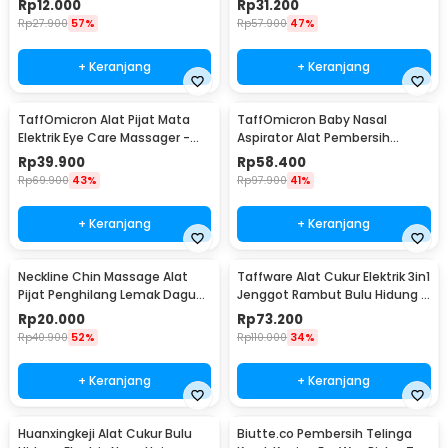
Rp
12.000
Rp
31.200
Rp
27.900
57%
Rp
57.900
47%
+ Keranjang
+ Keranjang
TaffOmicron Alat Pijat Mata
TaffOmicron Baby Nasal
Elektrik Eye Care Massager -
Aspirator Alat Pembersih
XTK-018
Hidung Bayi - HD-8031
Rp
39.900
Rp
58.400
Rp
69.900
43%
Rp
97.900
41%
+ Keranjang
+ Keranjang
Neckline Chin Massage Alat
Taffware Alat Cukur Elektrik 3in1
Pijat Penghilang Lemak Dagu
Jenggot Rambut Bulu Hidung -
Rahang - A241
AG-818
Rp
20.000
Rp
73.200
Rp
40.900
52%
Rp
110.000
34%
+ Keranjang
+ Keranjang
Huanxingkeji Alat Cukur Bulu
Biutte.co Pembersih Telinga