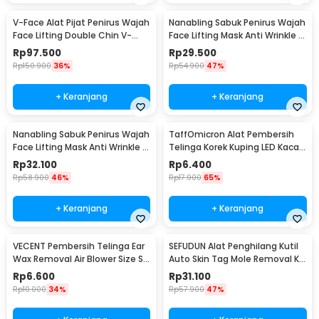
V-Face Alat Pijat Penirus Wajah
Nanabling Sabuk Penirus Wajah
Face Lifting Double Chin V-
Face Lifting Mask Anti Wrinkle M
Shaped - BYM-903S
- TZ20
Rp
97.500
Rp
29.500
Rp
150.900
36%
Rp
54.900
47%
+ Keranjang
+ Keranjang
Nanabling Sabuk Penirus Wajah
TaffOmicron Alat Pembersih
Face Lifting Mask Anti Wrinkle S
Telinga Korek Kuping LED Kaca
- TZ20
Pembesar - XY319
Rp
32.100
Rp
6.400
Rp
58.900
46%
Rp
17.900
65%
+ Keranjang
+ Keranjang
VECENT Pembersih Telinga Ear
SEFUDUN Alat Penghilang Kutil
Wax Removal Air Blower Size S -
Auto Skin Tag Mole Removal Kit
V843
- LGV41
Rp
6.600
Rp
31.100
Rp
10.000
34%
Rp
57.900
47%