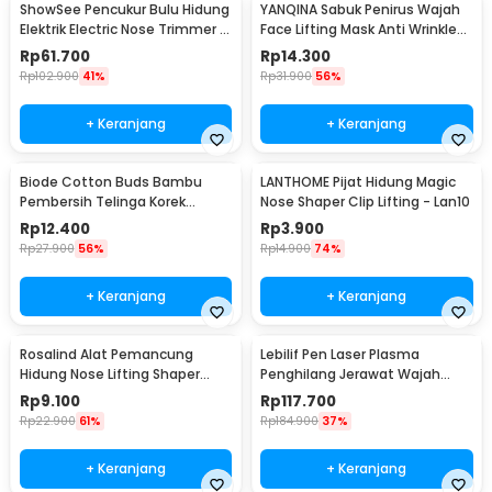
ShowSee Pencukur Bulu Hidung
YANQINA Sabuk Penirus Wajah
Elektrik Electric Nose Trimmer -
Face Lifting Mask Anti Wrinkle
C1-BK
Belt - TZ19
Rp
61.700
Rp
14.300
Rp
102.900
41%
Rp
31.900
56%
+ Keranjang
+ Keranjang
Biode Cotton Buds Bambu
LANTHOME Pijat Hidung Magic
Pembersih Telinga Korek
Nose Shaper Clip Lifting - Lan10
Kuping 200 PCS - BD277
Rp
12.400
Rp
3.900
Rp
27.900
56%
Rp
14.900
74%
+ Keranjang
+ Keranjang
Rosalind Alat Pemancung
Lebilif Pen Laser Plasma
Hidung Nose Lifting Shaper
Penghilang Jerawat Wajah
Correction - D-16
Dark Spot 5.5W - JT75
Rp
9.100
Rp
117.700
Rp
22.900
61%
Rp
184.900
37%
+ Keranjang
+ Keranjang