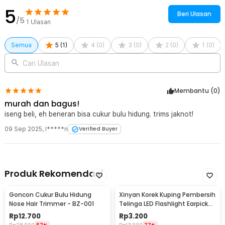
5
Beri Ulasan
/5
1
Ulasan
Semua
5
(
1
)
4
(
0
)
3
(
0
)
2
(
0
)
1
(
0
)
Cari Ulasan
Membantu (
0
)
murah dan bagus!
iseng beli, eh beneran bisa cukur bulu hidung. trims jaknot!
09 Sep 2025
,
I*****n
Verified Buyer
Produk Rekomendasi
Goncon Cukur Bulu Hidung
Xinyan Korek Kuping Pembersih
Nose Hair Trimmer - BZ-001
Telinga LED Flashlight Earpick
Clean - XY3188
Rp
12.700
Rp
3.200