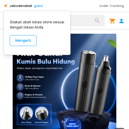
Jabodetabek
ganti
Order Tracking
Alat Kopi
Silakan ubah lokasi store sesuai
dengan lokasi Anda.
Mengerti