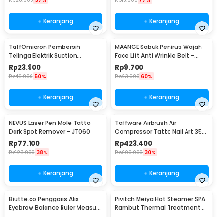
Rp
28.900
57%
Rp
13.900
77%
+ Keranjang
+ Keranjang
TaffOmicron Pembersih
MAANGE Sabuk Penirus Wajah
Telinga Elektrik Suction
Face Lift Anti Wrinkle Belt -
Vibration Waterproof - 842-1
TZ18
Rp
23.900
Rp
9.700
Rp
46.900
50%
Rp
23.900
60%
+ Keranjang
+ Keranjang
NEVUS Laser Pen Mole Tatto
Taffware Airbrush Air
Dark Spot Remover - JT060
Compressor Tatto Nail Art 35
PSI Dual Action - T-100
Rp
77.100
Rp
423.400
Rp
123.900
38%
Rp
600.000
30%
+ Keranjang
+ Keranjang
Biutte.co Penggaris Alis
Pivitch Meiya Hot Steamer SPA
Eyebrow Balance Ruler Measure
Rambut Thermal Treatment
Shaping Tool
Heated Cap - YZK1-II