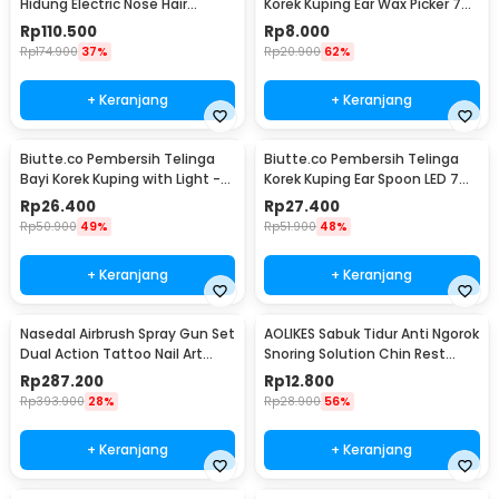
Hidung Electric Nose Hair
Korek Kuping Ear Wax Picker 7
Trimmer - HN1
PCS - JC7
Rp
110.500
Rp
8.000
Rp
174.900
37%
Rp
20.900
62%
+ Keranjang
+ Keranjang
Biutte.co Pembersih Telinga
Biutte.co Pembersih Telinga
Bayi Korek Kuping with Light -
Korek Kuping Ear Spoon LED 7
0ZJX9
PCS - JC9
Rp
26.400
Rp
27.400
Rp
50.900
49%
Rp
51.900
48%
+ Keranjang
+ Keranjang
Nasedal Airbrush Spray Gun Set
AOLIKES Sabuk Tidur Anti Ngorok
Dual Action Tattoo Nail Art
Snoring Solution Chin Rest
Painting - NT-180K-3
Band Strap - 2107
Rp
287.200
Rp
12.800
Rp
393.900
28%
Rp
28.900
56%
+ Keranjang
+ Keranjang