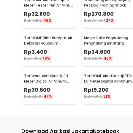
Meter Tester Pen Air Minum
Pet Dog Training Shock
Akuarium - PH-009
Collar Stop Barking 800M -
Rp
32.600
Rp
270.800
JXG0031
Rp
59.900
Rp
370.900
46%
27%
TaffHOME Bibit Rumput Air
Magic Gate Pagar Jaring
Dekorasi Aquarium
Penghalang Binatang
Landscape Ornament 10g
Portable Pet Mesh Fence -
Rp
3.400
Rp
34.600
Love Grass - H0027
TV1
Rp
13.900
Rp
62.900
76%
45%
Taffware Alat Ukur Uji PH
TaffHOME Alat Ukur Uji TDS
Meter Digital Air Minum
EC Meter Digital Air Minum
Akuarium Tester - PH02
Akuarium - E-1
Rp
30.600
Rp
19.200
Rp
56.900
Rp
38.900
47%
51%
Download Aplikasi JakartaNotebook