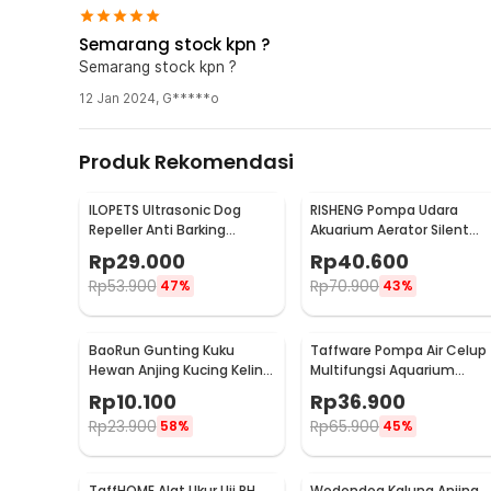
Semarang stock kpn ?
Semarang stock kpn ?
12 Jan 2024
,
G*****o
Produk Rekomendasi
ILOPETS Ultrasonic Dog
RISHENG Pompa Udara
Repeller Anti Barking
Akuarium Aerator Silent
Training Anjing - TJ-3008
Hemat Energi 2.4W - RS-51
Rp
29.000
Rp
40.600
Rp
53.900
Rp
70.900
47%
43%
BaoRun Gunting Kuku
Taffware Pompa Air Celup
Hewan Anjing Kucing Kelinci
Multifungsi Aquarium
Stainless Steel - 5X
Submersible Pump 12V -
Rp
10.100
Rp
36.900
QR30E
Rp
23.900
Rp
65.900
58%
45%
TaffHOME Alat Ukur Uji PH
Wodondog Kalung Anjing