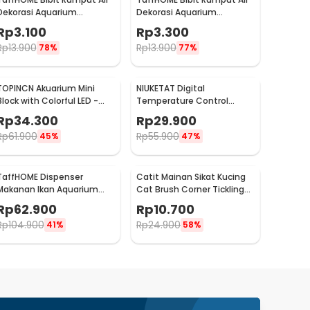
Dekorasi Aquarium
Dekorasi Aquarium
Landscape Ornament 10g
Landscape Ornament 10g
Rp
3.100
Rp
3.300
Lucky Clover - H0027
Small Fescue - H0027
Rp
13.900
Rp
13.900
78%
77%
TOPINCN Akuarium Mini
NIUKETAT Digital
Block with Colorful LED -
Temperature Control
TOP5
Thermostat 110-220V
Rp
34.300
Rp
29.900
Sensor - W3230
Rp
61.900
Rp
55.900
45%
47%
TaffHOME Dispenser
Catit Mainan Sikat Kucing
Makanan Ikan Aquarium
Cat Brush Corner Tickling
Automatic Food Timer -
Comb - MO59
Rp
62.900
Rp
10.700
GA-300D
Rp
104.900
Rp
24.900
41%
58%