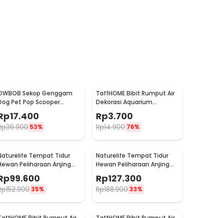
OWBOB Sekop Genggam
TaffHOME Bibit Rumput Air
Dog Pet Pop Scooper
Dekorasi Aquarium
Cleaner 28cm - A11707
Landscape Ornament -
Rp
17.400
Rp
3.700
H0027
Rp
36.900
Rp
14.900
53%
76%
Naturelife Tempat Tidur
Naturelife Tempat Tidur
Hewan Peliharaan Anjing
Hewan Peliharaan Anjing
Kucing Pet Dog Bed Size XL
Kucing Pet Dog Bed Size
Rp
99.600
Rp
127.300
- NR884
XXL - NR884
Rp
152.900
Rp
188.900
35%
33%
TaffHOME Bibit Rumput Air
TaffHOME Bibit Rumput Air