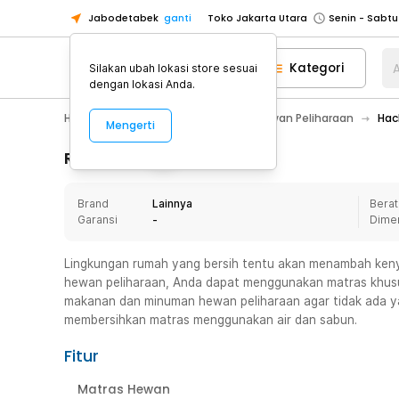
Jabodetabek
ganti
Toko Jakarta Utara
Toko Tangerang
Kategori
A
Silakan ubah lokasi store sesuai
Toko Cikupa
dengan lokasi Anda.
Pick n Go Jakarta Barat
Senin - J
Home Appliance
Perlengkapan Hewan Peliharaan
Hac
Mengerti
Pick n Go Bekasi
Senin - Jumat (08
Pick n Go Depok
Senin - Jumat (08
Rincian Produk
Toko Jakarta Pusat
Senin - Sabtu
Brand
Lainnya
Berat
Toko Jakarta Barat
Senin - Sabtu
Garansi
-
Dime
Toko Jakarta Utara
Toko Tangerang
Lingkungan rumah yang bersih tentu akan menambah ken
hewan peliharaan, Anda dapat menggunakan matras khusus
Toko Cikupa
makanan dan minuman hewan peliharaan agar tidak ada y
Pick n Go Jakarta Barat
Senin - J
membersihkan matras menggunakan air dan sabun.
Pick n Go Bekasi
Senin - Jumat (08
Fitur
Pick n Go Depok
Senin - Jumat (08
Matras Hewan