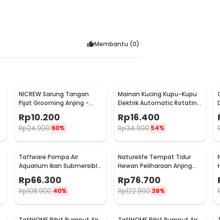
Membantu (
0
)
NICREW Sarung Tangan
Mainan Kucing Kupu-Kupu
Pijat Grooming Anjing -
Elektrik Automatic Rotating
1
CWST1
Flying Butterfly
Rp
10.200
Rp
16.400
Rp
24.900
Rp
34.900
60%
54%
Taffware Pompa Air
Naturelife Tempat Tidur
Aquarium Ikan Submersible
Hewan Peliharaan Anjing
Pump 12V 22W - 12V5M
Kucing Pet Dog Bed Size L -
Rp
66.300
Rp
76.700
NR884
Rp
108.900
Rp
122.900
40%
38%
TaffHOME Bibit Rumput Air
TaffHOME Bibit Rumput Air