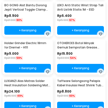
BO GONG Alat Bantu Dorong
LEKO Anti Static Wrist Strap Tali
Jepit Vertical Toggle Clamp
Anti Listrik Statis 1M - ESD
Hold Down Handle - GH-13009
Rp
8.900
Rp
5.400
Rp
21.900
60%
Rp
15.900
67%
+ Keranjang
+ Keranjang
Holder Grinder Electric 18mm
OTOHEROES Botol Minyak
for Dremel - H111
Gemuk Semprotan Grease
Gun 250ml - Q001
Rp
9.000
Rp
15.800
Rp
21.900
59%
Rp
33.900
54%
+ Keranjang
+ Keranjang
LUXIANZI Alas Matras Solder
Taffware Selongsong Pelapis
Heat Insulation Soldering Mat
Kabel Insulasi Heat Shrink Tube
340x230mm - S-120B
127 PCS - RSG-AHZ
Rp
24.100
Rp
8.800
Rp
46.900
49%
Rp
21.900
60%
+ Keranjang
+ Keranjang