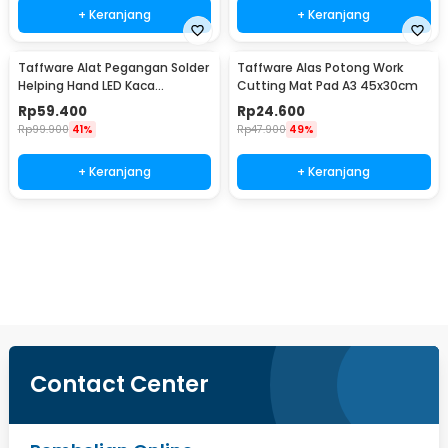
+ Keranjang
+ Keranjang
Taffware Alat Pegangan Solder
Taffware Alas Potong Work
Helping Hand LED Kaca
Cutting Mat Pad A3 45x30cm
Pembesar 3.5X - TE-801
Rp
59.400
Rp
24.600
Rp
99.900
41%
Rp
47.900
49%
+ Keranjang
+ Keranjang
Ingatkan Saya
Contact Center