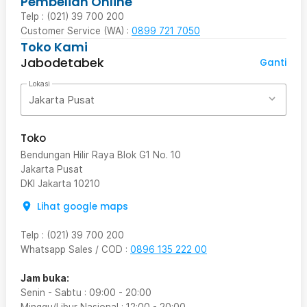
Pembelian Online
Telp : (021) 39 700 200
Customer Service (WA) :
0899 721 7050
Toko Kami
Jabodetabek
Ganti
Lokasi
Jakarta Pusat
Toko
Bendungan Hilir Raya Blok G1 No. 10
Jakarta Pusat
DKI Jakarta
10210
Lihat google maps
Telp
:
(021) 39 700 200
Whatsapp Sales / COD
:
0896 135 222 00
Jam buka:
Senin - Sabtu
:
09:00
-
20:00
Minggu/Libur Nasional
:
12:00
-
20:00