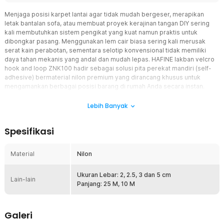
Menjaga posisi karpet lantai agar tidak mudah bergeser, merapikan
letak bantalan sofa, atau membuat proyek kerajinan tangan DIY sering
kali membutuhkan sistem pengikat yang kuat namun praktis untuk
dibongkar pasang. Menggunakan lem cair biasa sering kali merusak
serat kain perabotan, sementara selotip konvensional tidak memiliki
daya tahan mekanis yang andal dan mudah lepas. HAFINE lakban velcro
hook and loop ZNK100 hadir sebagai solusi pita perekat mandiri (self-
adhesive) bermaterial nilon premium yang dirancang khusus untuk
mengamankan berbagai posisi barang di rumah Anda secara instan.
Dilengkapi dengan lapisan lem lembaran bolak-balik yang sangat kokoh
di bagian belakang kedua sisinya, Anda cukup mengelupas lapisan film
Lebih Banyak
pelindung dan menempelkannya langsung tanpa perlu repot menjahit
atau menggunakan alat tambahan. Sangat direkomendasikan bagi Anda
Spesifikasi
para pelaku industri kreatif, dekorator interior rumahan, pencinta
prakarya, hingga kebutuhan rumah tangga harian yang mendambakan
pita pengikat multifungsi yang rapi, kuat, dan aman digunakan berulang
Material
Nilon
kali.
Ukuran Lebar: 2, 2.5, 3 dan 5 cm
Fitur
Lain-lain
Panjang: 25 M, 10 M
Serat Nilon Hook and Loop Premium dengan Daya Rekat Super
Kuat
Galeri
Daya tahan cengkeraman mekanis pada sebuah pita magic tape
sangat menentukan tingkat keamanan barang Anda agar tidak