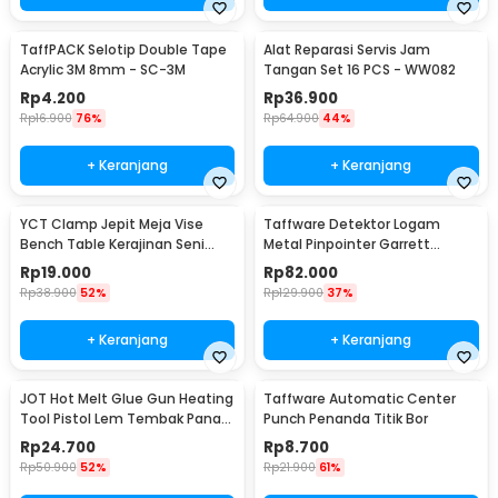
TaffPACK Selotip Double Tape
Alat Reparasi Servis Jam
Acrylic 3M 8mm - SC-3M
Tangan Set 16 PCS - WW082
Rp
4.200
Rp
36.900
Rp
16.900
76%
Rp
64.900
44%
+ Keranjang
+ Keranjang
YCT Clamp Jepit Meja Vise
Taffware Detektor Logam
Bench Table Kerajinan Seni
Metal Pinpointer Garrett
Perhiasan 25mm - QST
Waterproof - 1166000
Rp
19.000
Rp
82.000
Rp
38.900
52%
Rp
129.900
37%
+ Keranjang
+ Keranjang
JOT Hot Melt Glue Gun Heating
Taffware Automatic Center
Tool Pistol Lem Tembak Panas
Punch Penanda Titik Bor
20W - QT-302
Rp
24.700
Rp
8.700
Rp
50.900
52%
Rp
21.900
61%