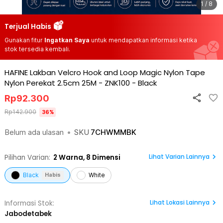
1 / 8
Terjual Habis
Gunakan fitur
Ingatkan Saya
untuk mendapatkan informasi ketika
stok tersedia kembali.
HAFINE Lakban Velcro Hook and Loop Magic Nylon Tape
Nylon Perekat 2.5cm 25M - ZNK100
-
Black
Rp
92.300
Rp
142.900
36
%
Belum ada ulasan
•
SKU
7CHWMMBK
Lihat Varian Lainnya
Pilihan Varian:
2
Warna,
8 Dimensi
Black
White
Habis
Lihat
Lokasi Lainnya
Informasi Stok:
Jabodetabek