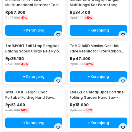
Multifunctional Hammer Tool
Multifungsi Set Pemotong
for Camping Survival - WL-
Kayu Besi
Rp
57.800
Rp
34.400
9003
Rp
97.900
41%
Rp
61.900
45%
+ Keranjang
+ Keranjang
TaffSPORT Tali Strap Pengikat
TaffGUARD Masker Gas Half
Barang Sabuk Cargo Belt Nylon
Face Respirator Filter Karbon
5M - XR2
Aktif KN95 - 6200
Rp
25.100
Rp
47.400
Rp
48.900
49%
Rp
80.900
42%
+ Keranjang
+ Keranjang
WIXI TOOL Gergaji Lipat
KNIFEZER Gergaji Lipat Portabel
Portabel Folding Hand Saw
Folding Garden Hand Saw -
39cm - JSZ-002
LA145
Rp
23.400
Rp
18.000
Rp
45.900
50%
Rp
37.900
53%
+ Keranjang
+ Keranjang