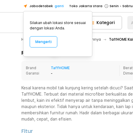
Jabodetabek
ganti
Toko Jakarta Utara
Toko Tangerang
Kategori
A
Silakan ubah lokasi store sesuai
Toko Cikupa
dengan lokasi Anda.
Pick n Go Jakarta Barat
Senin - J
Hobby
Mobil
Aksesoris Mobil Lainnya
TaffHOME Kai
Mengerti
Pick n Go Bekasi
Senin - Jumat (08
Pick n Go Depok
Senin - Jumat (08
Rincian Produk
Toko Jakarta Pusat
Senin - Sabtu
Brand
TaffHOME
Berat
Toko Jakarta Barat
Senin - Sabtu
Garansi
-
Dime
Toko Jakarta Utara
Toko Tangerang
Kesal karena mobil tak kunjung kering setelah dicuci? Saatn
TaffHOME. Terbuat dari material microfiber berkualitas 
Toko Cikupa
lembut, kain ini efektif menyerap air tanpa meninggalkan g
Pick n Go Jakarta Barat
Senin - J
maupun eksterior. Tidak hanya untuk kendaraan, kain lap i
membersihkan furnitur rumah. Hadir dalam berbagai ukuran
Pick n Go Bekasi
Senin - Jumat (08
mudah, cepat, dan efisien.
Pick n Go Depok
Senin - Jumat (08
Fitur