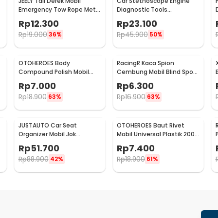
JEELY Tali Derek Mobil
Car Stethoscope Engine
Emergency Tow Rope Metal
Diagnostic Tools
Buckle U-Type 2.7M - JL30
Stetoskop Mesin Mobil -
Rp
12.300
Rp
23.100
W80582
Rp
19.000
Rp
45.900
36%
50%
OTOHEROES Body
RacingR Kaca Spion
Compound Polish Mobil
Cembung Mobil Blind Spot
Penghilang Goresan 15g
Wide Angle 50mm 2 Pcs -
Rp
7.000
Rp
6.300
with Spons - YYC-508
J0027
Rp
18.900
Rp
16.900
63%
63%
JUSTAUTO Car Seat
OTOHEROES Baut Rivet
Organizer Mobil Jok
Mobil Universal Plastik 200
Belakang Gantungan
PCS - PE02
Rp
51.700
Rp
7.400
Barang Tisu - Z-354
Rp
88.900
Rp
18.900
42%
61%