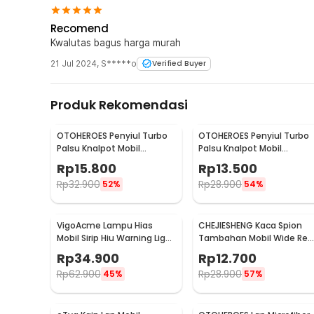
Rincian yang Anda dapatkan untuk pembelian produk ini
Recomend
1 x TaffHOME Kain Lap Microfiber Mobil Cleaning To
Kwalutas bagus harga murah
21 Jul 2024
,
S*****o
Verified Buyer
Produk Rekomendasi
OTOHEROES Penyiul Turbo
OTOHEROES Penyiul Turbo
Palsu Knalpot Mobil
Palsu Knalpot Mobil
Whistler 1000-2400cc L -
Whistler 1000-1800cc M 1.6
Rp
15.800
Rp
13.500
TUR007
2.0 - TUR007
Rp
32.900
Rp
28.900
52%
54%
VigoAcme Lampu Hias
CHEJIESHENG Kaca Spion
Mobil Sirip Hiu Warning Light
Tambahan Mobil Wide Rea
Solar Energy 8 LED - FZWJSD
View Anti Blind Spot - SY-
Rp
34.900
Rp
12.700
080
Rp
62.900
Rp
28.900
45%
57%