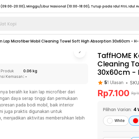
lat Kopi
umat (07:00 - 20:00), Sabtu - Minggu (08:00 - 20:00), Tutup pada Idul Fitri
Sele
n Lap Microfiber Mobil Cleaning Towel Soft High Absorption 30x60cm - H
:00 - 20:00), Sabtu - Minggu/ Libur Nasional (08:00 - 17:00)
Selengkapnya
:00 - 20:00), Sabtu - Minggu/ Libur Nasional (08:00 - 17:00)
TaffHOME Ka
Selengkapnya
Cleaning To
 (09:00-20:00), Minggu/Libur Nasional (12:00-20:00), Tutup pada Idul Fitri
Sele
30x60cm -
 Produk
0.06 kg
 (09:00-20:00), Minggu/Libur Nasional (12:00-20:00), Tutup pada Idul Fitri
Sele
nsi Kemasan
: -
•
SK
5
1
Ulasan
Rp
7.100
ya beralih ke kain lap microfiber dari
Rp
1
dengan daya serap tinggi dan permukaan
oresan pada bodi mobil, baik interior
umat (07:00 - 20:00), Sabtu - Minggu (08:00 - 20:00), Tutup pada Idul Fitri
Sele
Pilihan Varian:
4
ni juga praktis digunakan untuk
, menjadikan aktivitas membersihkan lebih
:00 - 20:00), Sabtu - Minggu/ Libur Nasional (08:00 - 17:00)
Selengkapnya
White
:00 - 20:00), Sabtu - Minggu/ Libur Nasional (08:00 - 17:00)
Selengkapnya