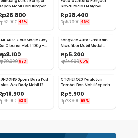
Pelindung Karet Bemper
Podofo Antena Penguat
Depan Mobil Car Bumper
Sinyal Radio FM Signal
Guard 57mm 2.5M
Amplifier untuk Mobil -
Rp
28.800
Rp
28.400
ANT-208
Rp
53.900
Rp
53.900
47%
48%
XML Auto Care Magic Clay
Kongyide Auto Care Kain
Bar Cleaner Mobil 100g -
Microfiber Mobil Model
QW89
Bundar - L-20
Rp
8.100
Rp
5.300
Rp
20.900
Rp
14.900
62%
65%
RUNDONG Spons Busa Pad
OTOHEROES Peralatan
Poles Wax Body Mobil 12
Tambal Ban Mobil Sepeda
PCS - R2010
Motor Tubeless - KBTB02
Rp
16.900
Rp
9.900
Rp
35.900
Rp
23.900
53%
59%