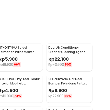
LIT-ONTNMA Spidol
Duer Air Conditioner
Permanen Paint Marker
Cleaner Cleaning Agent
Drawing Painting Oil Base -
Pembersih AC Rumah
Rp
5.900
Rp
22.100
MP-01
500ml - QUY1640
Rp
16.900
Rp
43.900
66%
50%
OTOHEROES Pry Tool Plastik
CHEZHIWANG Car Door
Interior Mobil Alat
Bumper Pelindung Pintu
Pengungkit Set 4 PCS -
Mobil Anti Gores 8 PCS -
Rp
4.500
Rp
9.600
AA16
HT-001
Rp
16.900
Rp
22.900
74%
59%