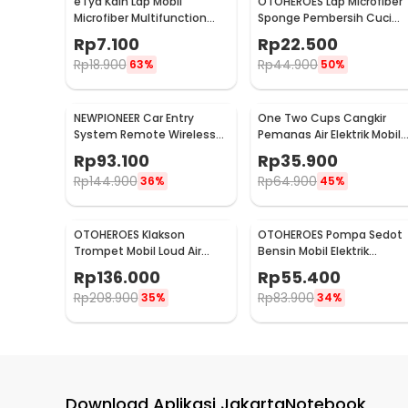
eTya Kain Lap Mobil
OTOHEROES Lap Microfiber
Microfiber Multifunction
Sponge Pembersih Cuci
Cleaning Cloth 30x39cm -
Mobil Motor - TP266
Rp
7.100
Rp
22.500
H-10
Rp
18.900
Rp
44.900
63%
50%
NEWPIONEER Car Entry
One Two Cups Cangkir
System Remote Wireless
Pemanas Air Elektrik Mobil
12V Door Lock Mobil - CK18
Travel Mug 450ml - NJ88
Rp
93.100
Rp
35.900
Rp
144.900
Rp
64.900
36%
45%
OTOHEROES Klakson
OTOHEROES Pompa Sedot
Trompet Mobil Loud Air
Bensin Mobil Elektrik
Horn 150dB 12V - JD4001
Transfer Pump 38mm DC
Rp
136.000
Rp
55.400
12V - CT-14
Rp
208.900
Rp
83.900
35%
34%
Download Aplikasi JakartaNotebook