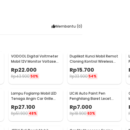
:
wel Soft High Absorption - H-40
Membantu (
0
)
VODOOL Digital Voltmeter
Duplikat Kunci Mobil Remot
Mobil 12V Monitor Voltase
Cloning Kontrol Wireless
-
Baterai LED Display - QY836
433.92MHz 1 PCS - WE32
Rp
22.000
Rp
15.700
Rp
43.900
Rp
33.900
50%
54%
Lampu Foglamp Mobil LED
LICAI Auto Paint Pen
r
Tenaga Angin Car Grille
Penghilang Baret Lecet
Light Wind Power 2 PCS -
Mobil Scratch Removal 12ml
Rp
27.100
Rp
7.000
XY044
Rp
51.900
Rp
18.900
48%
63%