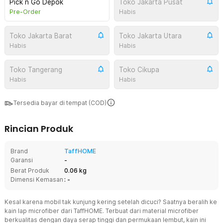
Pick n Go Depok
Toko Jakarta Pusat
Pre-Order
Habis
Toko Jakarta Barat
Toko Jakarta Utara
Habis
Habis
Toko Tangerang
Toko Cikupa
Habis
Habis
Tersedia bayar di tempat (COD)
Rincian Produk
Brand
TaffHOME
Garansi
-
Berat Produk
0.06 kg
Dimensi Kemasan
: -
Kesal karena mobil tak kunjung kering setelah dicuci? Saatnya beralih ke
kain lap microfiber dari TaffHOME. Terbuat dari material microfiber
berkualitas dengan daya serap tinggi dan permukaan lembut, kain ini