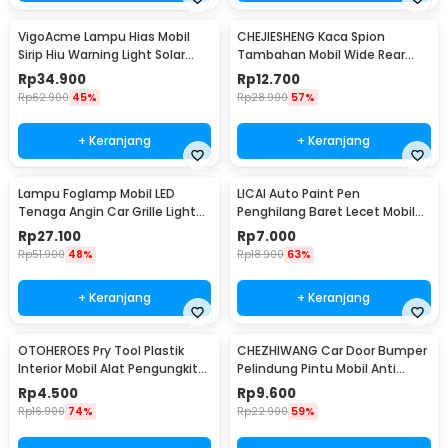
VigoAcme Lampu Hias Mobil
CHEJIESHENG Kaca Spion
Sirip Hiu Warning Light Solar
Tambahan Mobil Wide Rear
Energy 8 LED - FZWJSD
View Anti Blind Spot - SY-080
Rp
34.900
Rp
12.700
Rp
62.900
45%
Rp
28.900
57%
+ Keranjang
+ Keranjang
Lampu Foglamp Mobil LED
LICAI Auto Paint Pen
Tenaga Angin Car Grille Light
Penghilang Baret Lecet Mobil
Wind Power 2 PCS - XY044
Scratch Removal 12ml
Rp
27.100
Rp
7.000
Rp
51.900
48%
Rp
18.900
63%
+ Keranjang
+ Keranjang
OTOHEROES Pry Tool Plastik
CHEZHIWANG Car Door Bumper
Interior Mobil Alat Pengungkit
Pelindung Pintu Mobil Anti
Set 4 PCS - AA16
Gores 8 PCS - HT-001
Rp
4.500
Rp
9.600
Rp
16.900
74%
Rp
22.900
59%