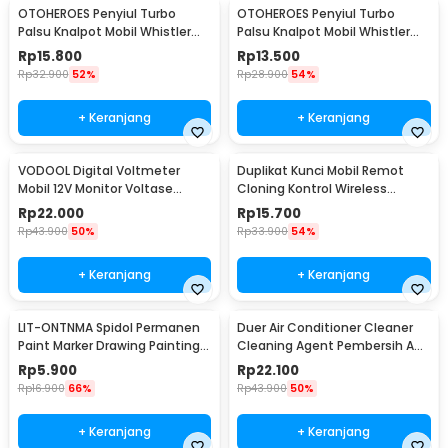
OTOHEROES Penyiul Turbo
OTOHEROES Penyiul Turbo
Palsu Knalpot Mobil Whistler
Palsu Knalpot Mobil Whistler
1000-2400cc L - TUR007
1000-1800cc M 1.6-2.0 - TUR007
Rp
15.800
Rp
13.500
Rp
32.900
52%
Rp
28.900
54%
+ Keranjang
+ Keranjang
VODOOL Digital Voltmeter
Duplikat Kunci Mobil Remot
Mobil 12V Monitor Voltase
Cloning Kontrol Wireless
Baterai LED Display - QY836
433.92MHz 1 PCS - WE32
Rp
22.000
Rp
15.700
Rp
43.900
50%
Rp
33.900
54%
+ Keranjang
+ Keranjang
LIT-ONTNMA Spidol Permanen
Duer Air Conditioner Cleaner
Paint Marker Drawing Painting
Cleaning Agent Pembersih AC
Oil Base - MP-01
Rumah 500ml - QUY1640
Rp
5.900
Rp
22.100
Rp
16.900
66%
Rp
43.900
50%
+ Keranjang
+ Keranjang