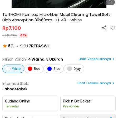
1 / 8
TaffHOME Kain Lap Microfiber Mobil Cleaning Towel Soft
High Absorption 30x60cm - H-40
-
White
Rp
7.100
Rp
18.900
63
%
•
SKU
7RTPASWH
5
(
1
)
Lihat Varian Lainnya
Pilihan Varian:
4
Warna,
3 Ukuran
White
Red
Blue
Gray
Lihat
1
Lokasi Lainnya
Informasi Stok:
Jabodetabek
Gudang Online
Pick n Go Bekasi
Tersedia
Pre-Order