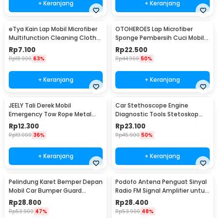
+ Keranjang
+ Keranjang
eTya Kain Lap Mobil Microfiber
OTOHEROES Lap Microfiber
Multifunction Cleaning Cloth
Sponge Pembersih Cuci Mobil
30x39cm - H-10
Motor - TP266
Rp
7.100
Rp
22.500
Rp
18.900
63%
Rp
44.900
50%
+ Keranjang
+ Keranjang
JEELY Tali Derek Mobil
Car Stethoscope Engine
Emergency Tow Rope Metal
Diagnostic Tools Stetoskop
Buckle U-Type 2.7M - JL30
Mesin Mobil - W80582
Rp
12.300
Rp
23.100
Rp
19.000
36%
Rp
45.900
50%
+ Keranjang
+ Keranjang
Pelindung Karet Bemper Depan
Podofo Antena Penguat Sinyal
Mobil Car Bumper Guard
Radio FM Signal Amplifier untuk
57mm 2.5M
Mobil - ANT-208
Rp
28.800
Rp
28.400
Rp
53.900
47%
Rp
53.900
48%