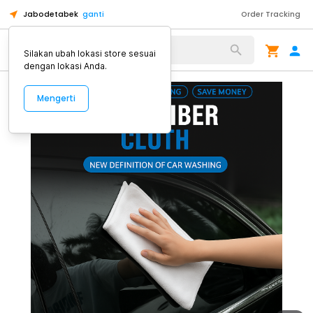
Jabodetabek
ganti
Order Tracking
Alat Kopi
Silakan ubah lokasi store sesuai
dengan lokasi Anda.
Mengerti