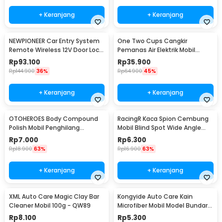
+ Keranjang
+ Keranjang
NEWPIONEER Car Entry System
One Two Cups Cangkir
Remote Wireless 12V Door Lock
Pemanas Air Elektrik Mobil
Mobil - CK18
Travel Mug 450ml - NJ88
Rp
93.100
Rp
35.900
Rp
144.900
36%
Rp
64.900
45%
+ Keranjang
+ Keranjang
OTOHEROES Body Compound
RacingR Kaca Spion Cembung
Polish Mobil Penghilang
Mobil Blind Spot Wide Angle
Goresan 15g with Spons - YYC-
50mm 2 Pcs - J0027
Rp
7.000
Rp
6.300
508
Rp
18.900
63%
Rp
16.900
63%
+ Keranjang
+ Keranjang
XML Auto Care Magic Clay Bar
Kongyide Auto Care Kain
Cleaner Mobil 100g - QW89
Microfiber Mobil Model Bundar -
L-20
Rp
8.100
Rp
5.300