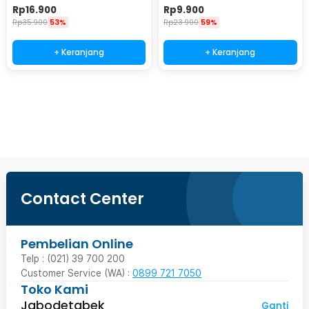
R2010
Tubeless - KBTB02
Rp
16.900
Rp
9.900
Rp
35.900
53%
Rp
23.900
59%
+ Keranjang
+ Keranjang
Beli Sekarang
Contact Center
Pembelian Online
Telp : (021) 39 700 200
Customer Service (WA) :
0899 721 7050
Toko Kami
Jabodetabek
Ganti