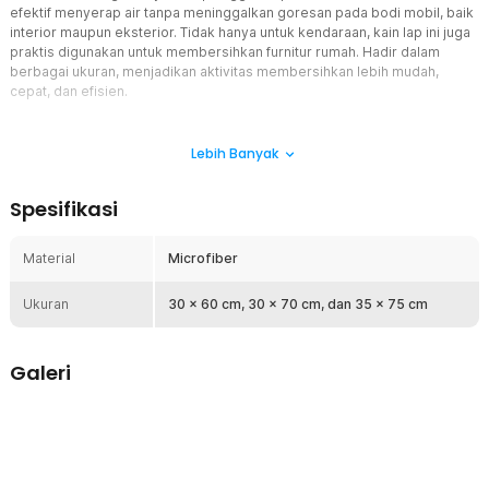
efektif menyerap air tanpa meninggalkan goresan pada bodi mobil, baik
interior maupun eksterior. Tidak hanya untuk kendaraan, kain lap ini juga
praktis digunakan untuk membersihkan furnitur rumah. Hadir dalam
berbagai ukuran, menjadikan aktivitas membersihkan lebih mudah,
cepat, dan efisien.
Fitur
Lebih Banyak
Keringkan dengan Cepat
Memilih kain lap microfiber sebagai aksesori kebersihan mobil
Spesifikasi
merupakan pilihan tepat. Serat mikro dikenal memiliki daya serap
yang tinggi. Mengeringkan mobil setelah dicuci jadi lebih cepat dan
maksimal.
Material
Microfiber
Efektif Bersihkan Noda
Ukuran
Selain memiliki daya serap tinggi, kain lap dengan bahan microfiber
30 x 60 cm, 30 x 70 cm, dan 35 x 75 cm
juga lebih lembut dari lap biasa. Anda tidak perlu ragu saat
membersihkan noda dan minyak pada bagian eksterior atau
interior. Lap akan menghilangkan noda tanpa meninggalkan
Galeri
goresan.
Kelengkapan Bepergian
Bagi Anda yang sering bepergian, lap microfiber menjadi
perlengkapan wajib di mobil. Sangat berguna untuk mengeringkan
mobil setelah terkena hujan. Selain itu, kain ini mudah dilipat dan