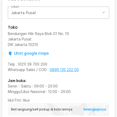
Lokasi
Jakarta Pusat
Toko
Bendungan Hilir Raya Blok G1 No. 10
Jakarta Pusat
DKI Jakarta
10210
Lihat google maps
Telp
:
(021) 39 700 200
Whatsapp Sales / COD
:
0896 135 222 00
Jam buka:
Senin - Sabtu
:
09:00
-
20:00
Minggu/Libur Nasional
:
12:00
-
20:00
Idul Fitri
: libur
Selengkapnya
Beli langsung/self pickup di kota lainnya