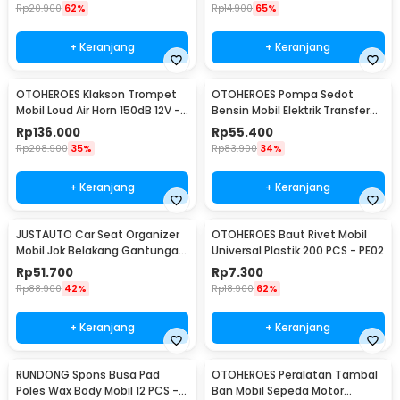
Rp
20.900
62%
Rp
14.900
65%
+ Keranjang
+ Keranjang
OTOHEROES Klakson Trompet
OTOHEROES Pompa Sedot
Mobil Loud Air Horn 150dB 12V -
Bensin Mobil Elektrik Transfer
JD4001
Pump 38mm DC 12V - CT-14
Rp
136.000
Rp
55.400
Rp
208.900
35%
Rp
83.900
34%
+ Keranjang
+ Keranjang
JUSTAUTO Car Seat Organizer
OTOHEROES Baut Rivet Mobil
Mobil Jok Belakang Gantungan
Universal Plastik 200 PCS - PE02
Barang Tisu - Z-354
Rp
51.700
Rp
7.300
Rp
88.900
42%
Rp
18.900
62%
+ Keranjang
+ Keranjang
RUNDONG Spons Busa Pad
OTOHEROES Peralatan Tambal
Poles Wax Body Mobil 12 PCS -
Ban Mobil Sepeda Motor