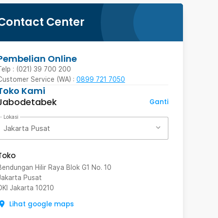
Contact Center
Pembelian Online
Telp : (021) 39 700 200
Customer Service (WA) :
0899 721 7050
Toko Kami
Jabodetabek
Ganti
Lokasi
Jakarta Pusat
Toko
Bendungan Hilir Raya Blok G1 No. 10
Jakarta Pusat
DKI Jakarta
10210
Lihat google maps