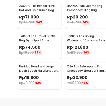
ZAOQIU Tas Ransel Piknik
BANKUO Tas Selempang
Hot and Cold Lunch Bag
Crossbody Sling Bag
Insulated Backpack - YY29
Dumpling Adjustable Stra
Rp
71.000
Rp
20.200
- BK22
Rp
106.900
Rp
40.900
34%
51%
TaffGO Tas Travel Duffle
TaffGO Tas Jinjing
Bag Gym Sport Shoe
Waterproof Camping Picni
Compartment 30L - C48
Duffle Bag 3 Slots - C60
Rp
74.500
Rp
121.600
Rp
119.900
Rp
189.900
38%
36%
Umidaa Handheld Large
Xille Tas Selempang Pria
Mesh Beach Multifunction
Crossbody Shoulder Sling
Nylon Tote Bag - INU163
Bag Oxford Fabric - 9980
Rp
19.900
Rp
33.900
Rp
40.900
Rp
61.900
52%
46%