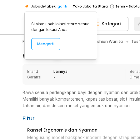
Jabodetabek
ganti
Toko Jakarta Utara
Toko Tangerang
Kategori
A
Silakan ubah lokasi store sesuai
Toko Cikupa
dengan lokasi Anda.
Pick n Go Jakarta Barat
Senin - J
Fashion, Make Up & Beauty Care
Fashion Wanita
Tas
Mengerti
Pick n Go Bekasi
Senin - Jumat (08
Pick n Go Depok
Senin - Jumat (08
Rincian Produk
Toko Jakarta Pusat
Senin - Sabtu
Brand
Lainnya
Berat
Toko Jakarta Barat
Senin - Sabtu
Garansi
-
Dime
Toko Jakarta Utara
Toko Tangerang
Bawa semua perlengkapan bayi dengan nyaman dan praktis
Memiliki banyak kompartemen, kapasitas besar, slot insula
Toko Cikupa
tahan air, dan desain ransel yang empuk dan nyaman.
Pick n Go Jakarta Barat
Senin - J
Fitur
Pick n Go Bekasi
Senin - Jumat (08
Pick n Go Depok
Senin - Jumat (08
Ransel Ergonomis dan Nyaman
Mengusung model backpack modern dengan strap empuk