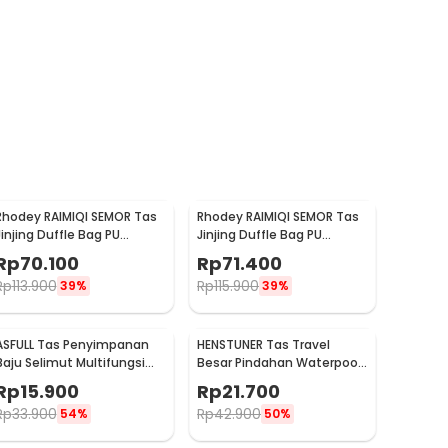
Rhodey RAIMIQI SEMOR Tas
Rhodey RAIMIQI SEMOR Tas
Jinjing Duffle Bag PU
Jinjing Duffle Bag PU
Leather Unisex 20 Inch Iron
Leather Unisex 20 Inch
Rp
70.100
Rp
71.400
Beauty - C01
Beige Bear - C01
Rp
113.900
Rp
115.900
39%
39%
ASFULL Tas Penyimpanan
HENSTUNER Tas Travel
Baju Selimut Multifungsi
Besar Pindahan Waterpoof
Duffel Bag Oxford
Large Organizer Bag
Rp
15.900
Rp
21.700
60x40x30cm - ASS60
90x30x50cm - HR-01
Rp
33.900
Rp
42.900
54%
50%