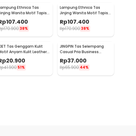
Lampung Ethnica Tas
Lampung Ethnica Tas
Jinjing Wanita Motif Tapis
Jinjing Wanita Motif Tapis
Traditional Handbag - LE2
Traditional Handbag - LE3
Rp
107.400
Rp
107.400
Rp
170.900
Rp
170.900
38%
38%
KIET Tas Genggam Kulit
JINGPIN Tas Selempang
Motif Anyam Kulit Leather
Casual Pria Business
Clutch Bag - KT1912
Crossbody Bag PU Leather
Rp
20.900
Rp
37.000
- JP2
Rp
41.900
Rp
65.900
51%
44%