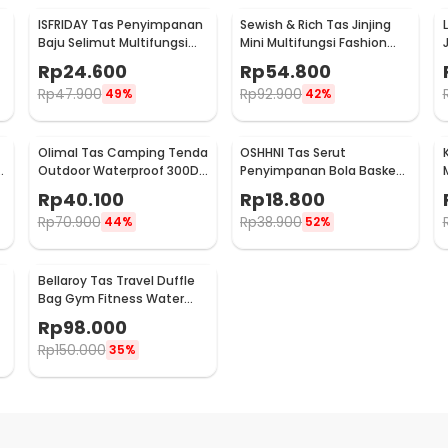
ISFRIDAY Tas Penyimpanan
Sewish & Rich Tas Jinjing
Baju Selimut Multifungsi
Mini Multifungsi Fashion
p
Duffel Organizer Bag
Bag - SR25
Rp
24.600
Rp
54.800
Barcode - IF45
Rp
47.900
Rp
92.900
49%
42%
Olimal Tas Camping Tenda
OSHHNI Tas Serut
c
Outdoor Waterproof 300D
Penyimpanan Bola Basket
Oxford Storage Bag - OM-
Olahraga Drawstring Bag
Rp
40.100
Rp
18.800
30
Mesh - SH30
Rp
70.900
Rp
38.900
44%
52%
Bellaroy Tas Travel Duffle
Bag Gym Fitness Water
Resistant 36-55L - C50
Rp
98.000
Rp
150.000
35%