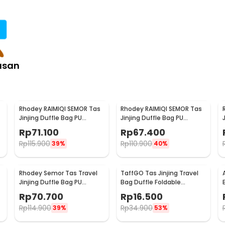
asan
Rhodey RAIMIQI SEMOR Tas
Rhodey RAIMIQI SEMOR Tas
Jinjing Duffle Bag PU
Jinjing Duffle Bag PU
Leather Unisex 20 Inch
Leather Unisex 20 Inch
Rp
71.100
Rp
67.400
Large Bear - C01
Black Gray Grid - C01
Rp
115.900
Rp
110.900
39%
40%
Rhodey Semor Tas Travel
TaffGO Tas Jinjing Travel
Jinjing Duffle Bag PU
Bag Duffle Foldable
Leather 20 Inch - C01
Waterproof 480mm - B20
Rp
70.700
Rp
16.500
Rp
114.900
Rp
34.900
39%
53%