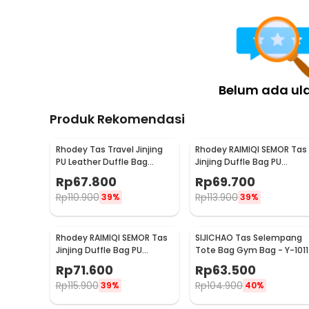
Belum ada ul
Produk Rekomendasi
Rhodey Tas Travel Jinjing
Rhodey RAIMIQI SEMOR Tas
PU Leather Duffle Bag
Jinjing Duffle Bag PU
Stripe Model - S01
Leather Unisex 20 Inch
Rp
67.800
Rp
69.700
Coffee Grid - C01
Rp
110.900
Rp
113.900
39%
39%
Rhodey RAIMIQI SEMOR Tas
SIJICHAO Tas Selempang
Jinjing Duffle Bag PU
Tote Bag Gym Bag - Y-1011
Leather Unisex 20 Inch
Rp
71.600
Rp
63.500
Beautiful Pattern - C01
Rp
115.900
Rp
104.900
39%
40%