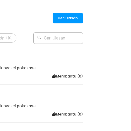
ang ringkas, memudahkan Anda membawa
kan ke tas, dan hammock siap digunakan
Beri Ulasan
tuk dibawa dalam perjalanan jauh
1
(
0
)
Cari Ulasan
:
anvas - JS426
ak nyesel pokoknya.
Membantu (
0
)
ak nyesel pokoknya.
Membantu (
0
)