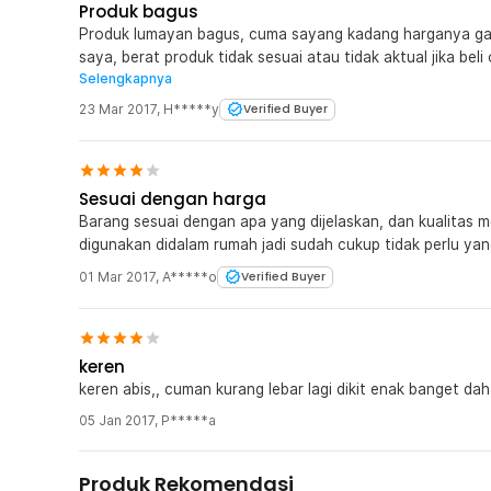
Produk bagus
Produk lumayan bagus, cuma sayang kadang harganya galauan ????
saya, berat produk tidak sesuai atau tidak aktual jika beli 
Selengkapnya
Kasihan yang beli dong,. Sejauh ini jaknot tetep oke pro
23 Mar 2017
,
H*****y
Verified Buyer
Sesuai dengan harga
Barang sesuai dengan apa yang dijelaskan, dan kualitas m
digunakan didalam rumah jadi sudah cukup tidak perlu yan
01 Mar 2017
,
A*****o
Verified Buyer
keren
keren abis,, cuman kurang lebar lagi dikit enak banget dah,
05 Jan 2017
,
P*****a
Produk Rekomendasi