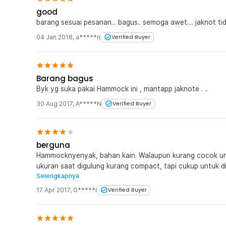
good
barang sesuai pesanan... bagus.. semoga awet.... jaknot 
04 Jan 2018
,
a*****n
Verified Buyer
Barang bagus
Byk yg suka pakai Hammock ini , mantapp jaknote . ..
30 Aug 2017
,
A*****N
Verified Buyer
berguna
Hammocknyenyak, bahan kain. Walaupun kurang cocok un
ukuran saat digulung kurang compact, tapi cukup untuk di
Selengkapnya
tidak terlalu panjang.
17 Apr 2017
,
G*****i
Verified Buyer