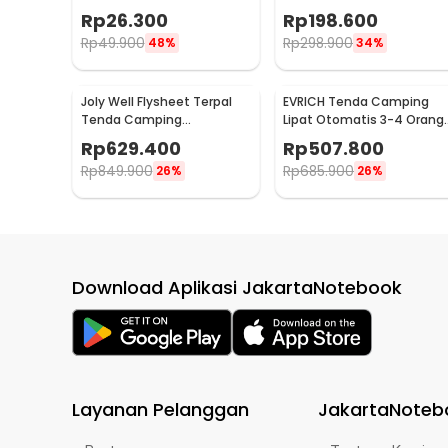
RY1A
UV 3x3M - SF-010
Rp
26.300
Rp
198.600
Rp
49.900
Rp
298.900
48%
34%
Joly Well Flysheet Terpal
EVRICH Tenda Camping
Tenda Camping
Lipat Otomatis 3-4 Orang
Waterproof Anti UV
Single Layer Waterproof -
Rp
629.400
Rp
507.800
5.4x3.2M - SF-020
SH-550
Rp
849.900
Rp
685.900
26%
26%
Download Aplikasi JakartaNotebook
Layanan Pelanggan
JakartaNoteb