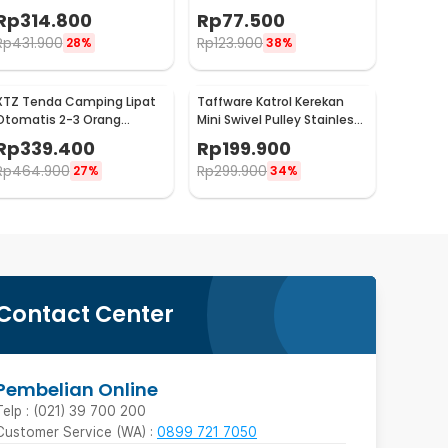
Waterproof Anti UV 5x3M -
Survival Fire Rope 20M - RM-
Rp
314.800
Rp
77.500
SF-015
20
Rp
431.900
Rp
123.900
28%
38%
XTZ Tenda Camping Lipat
Taffware Katrol Kerekan
Otomatis 2-3 Orang
Mini Swivel Pulley Stainless
Double Layer Waterproof -
Double Wheel M100
Rp
339.400
Rp
199.900
SH-020
Rp
464.900
Rp
299.900
27%
34%
Contact Center
Pembelian Online
Telp : (021) 39 700 200
Customer Service (WA) :
0899 721 7050