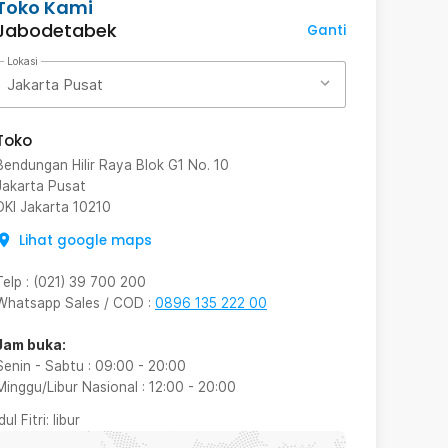
Toko Kami
Jabodetabek
Ganti
Lokasi
Jakarta Pusat
Toko
Bendungan Hilir Raya Blok G1 No. 10
Jakarta Pusat
DKI Jakarta
10210
Lihat google maps
Telp
:
(021) 39 700 200
Whatsapp Sales / COD
:
0896 135 222 00
Jam buka:
Senin - Sabtu
:
09:00
-
20:00
Minggu/Libur Nasional
:
12:00
-
20:00
Idul Fitri
: libur