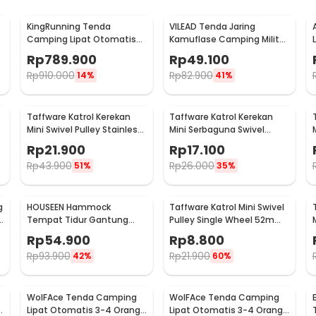
KingRunning Tenda
VILEAD Tenda Jaring
Camping Lipat Otomatis
Kamuflase Camping Militer
3-4 Orang Single Layer - S-
Camouflage Net 2x3M -
Rp
789.900
Rp
49.100
T414
SG023
Rp
910.000
Rp
82.900
14%
41%
Taffware Katrol Kerekan
Taffware Katrol Kerekan
Mini Swivel Pulley Stainless
Mini Serbaguna Swivel
Double Wheel M20
Pulley Stainless Steel M25
Rp
21.900
Rp
17.100
Rp
43.900
Rp
26.000
51%
35%
g
HOUSEEN Hammock
Taffware Katrol Mini Swivel
Tempat Tidur Gantung
Pulley Single Wheel 52mm
Canvas Anti Rollover -
- AL52
Rp
54.900
Rp
8.800
JS427
Rp
93.900
Rp
21.900
42%
60%
WolFAce Tenda Camping
WolFAce Tenda Camping
Lipat Otomatis 3-4 Orang
Lipat Otomatis 3-4 Orang