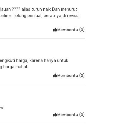
 alias turun naik Dan menurut
online. Tolong penjual, beratnya di revisi
duk2nya
Membantu (
0
)
engikuti harga, karena hanya untuk
g harga mahal.
Membantu (
0
)
,,
Membantu (
0
)