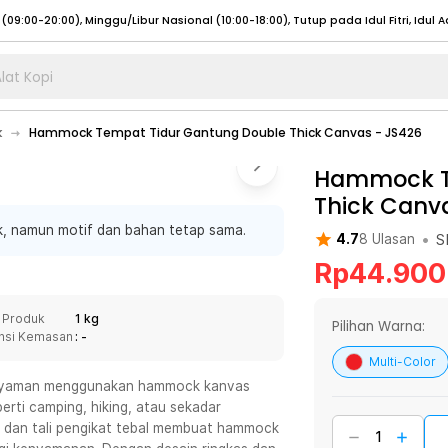
lat Kopi
umat (07:00 - 20:00), Sabtu - Minggu (08:00 - 20:00), Tutup pada Idul Fitri
Sele
k
Hammock Tempat Tidur Gantung Double Thick Canvas - JS426
:00 - 20:00), Sabtu - Minggu/ Libur Nasional (08:00 - 17:00)
Selengkapnya
:00 - 20:00), Sabtu - Minggu/ Libur Nasional (08:00 - 17:00)
Hammock T
Selengkapnya
Thick Canv
 (09:00-20:00), Minggu/Libur Nasional (12:00-20:00), Tutup pada Idul Fitri
Sele
k, namun motif dan bahan tetap sama.
 (09:00-20:00), Minggu/Libur Nasional (12:00-20:00), Tutup pada Idul Fitri
Sele
•
S
4.7
8
Ulasan
Rp
44.900
 Produk
1 kg
Pilihan Warna:
nsi Kemasan
: -
umat (07:00 - 20:00), Sabtu - Minggu (08:00 - 20:00), Tutup pada Idul Fitri
Sele
Multi-Color
:00 - 20:00), Sabtu - Minggu/ Libur Nasional (08:00 - 17:00)
Selengkapnya
ih nyaman menggunakan hammock kanvas
erti camping, hiking, atau sekadar
:00 - 20:00), Sabtu - Minggu/ Libur Nasional (08:00 - 17:00)
Selengkapnya
t dan tali pengikat tebal membuat hammock