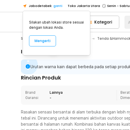
Jabodetabek
ganti
Toko Jakarta Utara
Toko Tangerang
Kategori
A
Silakan ubah lokasi store sesuai
Toko Cikupa
dengan lokasi Anda.
Pick n Go Jakarta Barat
Senin - J
Sport & Outdoor
Camping & Hiking
Tenda &Hammoc
Mengerti
Pick n Go Bekasi
Senin - Jumat (08
Pick n Go Depok
Senin - Jumat (08
Informasi Penting
Toko Jakarta Pusat
Senin - Sabtu
Urutan warna kain dapat berbeda pada setiap produ
Toko Jakarta Barat
Senin - Sabtu
Toko Jakarta Utara
Rincian Produk
Toko Tangerang
Brand
Lainnya
Berat
Toko Cikupa
Garansi
-
Dime
Pick n Go Jakarta Barat
Senin - J
Pick n Go Bekasi
Senin - Jumat (08
Rasakan sensasi bersantai di alam terbuka dengan leb
tebal ini. Dirancang untuk menemani aktivitas outdoor sep
Pick n Go Depok
Senin - Jumat (08
bersantai di halaman rumah. Kombinasi bahan kanvas kua