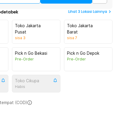
Lihat
3
Lokasi Lainnya
odetabek
Toko Jakarta
Toko Jakarta
Pusat
Barat
sisa
3
sisa
7
Pick n Go Bekasi
Pick n Go Depok
Pre-Order
Pre-Order
Toko Cikupa
Habis
i tempat (COD)