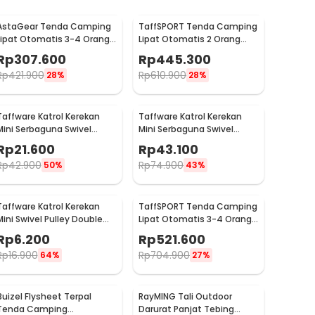
AstaGear Tenda Camping
TaffSPORT Tenda Camping
Lipat Otomatis 3-4 Orang
Lipat Otomatis 2 Orang
Single Layer - SH-100
Double Layer Waterproof -
Rp
307.600
Rp
445.300
SH-025
Rp
421.900
Rp
610.900
28%
28%
Taffware Katrol Kerekan
Taffware Katrol Kerekan
Mini Serbaguna Swivel
Mini Serbaguna Swivel
Pulley Stainless Steel M32
Pulley Stainless Steel M50
Rp
21.600
Rp
43.100
Rp
42.900
Rp
74.900
50%
43%
Taffware Katrol Kerekan
TaffSPORT Tenda Camping
Mini Swivel Pulley Double
Lipat Otomatis 3-4 Orang
Wheel 36mm - RB36
Double Layer - SH-800
Rp
6.200
Rp
521.600
Rp
16.900
Rp
704.900
64%
27%
Buizel Flysheet Terpal
RayMING Tali Outdoor
Tenda Camping
Darurat Panjat Tebing