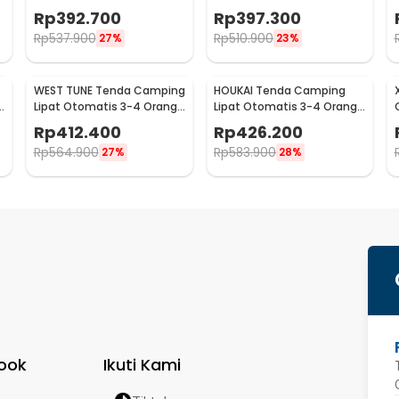
Single Layer Waterproof -
Single Layer Waterproof -
Rp
392.700
Rp
397.300
SH-350
SH-300
Rp
537.900
Rp
510.900
27%
23%
WEST TUNE Tenda Camping
HOUKAI Tenda Camping
Lipat Otomatis 3-4 Orang
Lipat Otomatis 3-4 Orang
Double Layer - SH-500
Waterproof - SH-400
Rp
412.400
Rp
426.200
Rp
564.900
Rp
583.900
27%
28%
ook
Ikuti Kami