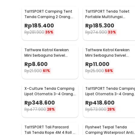
TaffSPORT Camping Tent
TaffSPORT Tenda Toilet
Tenda Camping 2 Orang
Portable Multifungsi
Single Layer Waterproof -
Automatic Shower Tent -
Rp
185.400
Rp
185.300
ZP32750
ST-100
Rp
281.900
Rp
274.900
35%
33%
Taffware Katrol Kerekan
Taffware Katrol Kerekan
Mini Serbaguna Swivel
Mini Serbaguna Swivel
Pulley Stainless Steel M15
Pulley Stainless Steel M20
Rp
8.600
Rp
11.000
Rp
21.900
Rp
25.900
61%
58%
X-Culture Tenda Camping
TaffSPORT Tenda Campin
Lipat Otomatis 3-4 Orang
Lipat Otomatis 3-4 Orang
Double Layer - SH-150
Double Layer - SH-450
Rp
348.600
Rp
418.600
Rp
477.900
Rp
573.900
28%
28%
TaffSPORT Tali Paracord
Flysheet Terpal Tenda
Tali Tenda Rope 4M 4 Roll -
Camping Waterproof Anti