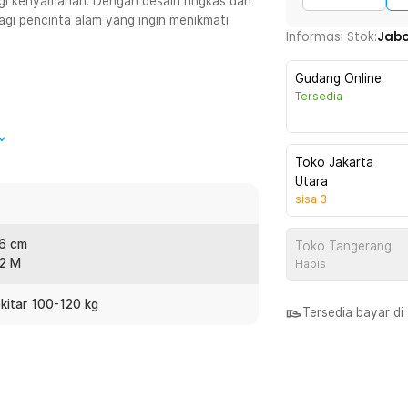
i kenyamanan. Dengan desain ringkas dan
gi pencinta alam yang ingin menikmati
Informasi Stok:
Jab
Gudang Online
Tersedia
g sekaligus. Cocok untuk bersantai
di alam terbuka. Nikmati momen
Toko Jakarta
mock yang lega.
Utara
sisa
3
 dan tidak mudah robek. Serat bahan
ejuk meskipun digunakan dalam waktu
76 cm
Toko Tangerang
k tetap higienis setelah digunakan di
 2 M
Habis
kitar 100-120 kg
Tersedia bayar d
ngan simpul fish tail yang terbukti mampu
gkannya pada pohon, tiang, atau
 juga membantu menjaga keseimbangan