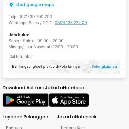
Lihat google maps
Telp
:
(021) 39 700 200
Whatsapp Sales / COD
:
0896 135 222 00
Jam buka:
Senin - Sabtu
:
09:00
-
20:00
Minggu/Libur Nasional
:
12:00
-
20:00
Idul Fitri
: libur
Selengkapnya
Beli langsung/self pickup di kota lainnya
Download Aplikasi JakartaNotebook
Layanan Pelanggan
JakartaNotebook
Bantuan
Tentang Kami