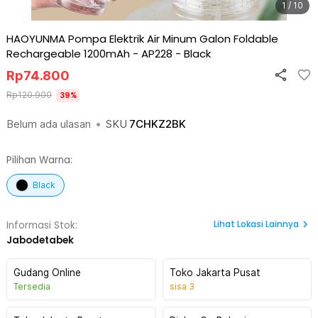
1 / 10
HAOYUNMA Pompa Elektrik Air Minum Galon Foldable
Rechargeable 1200mAh - AP228
-
Black
Rp
74.800
Rp
120.900
39
%
Belum ada ulasan
•
SKU
7CHKZ2BK
Pilihan Warna:
Black
Lihat
Lokasi Lainnya
Informasi Stok:
Jabodetabek
Gudang Online
Toko Jakarta Pusat
Tersedia
sisa
3