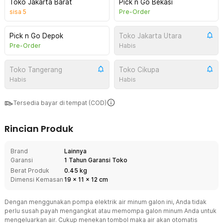
Toko Jakarta Barat
Pick n Go Bekasi
sisa
5
Pre-Order
Pick n Go Depok
Toko Jakarta Utara
Pre-Order
Habis
Toko Tangerang
Toko Cikupa
Habis
Habis
Tersedia bayar di tempat (COD)
Rincian Produk
Brand
Lainnya
Garansi
1 Tahun Garansi Toko
Berat Produk
0.45 kg
Dimensi Kemasan
19
x
11
x
12
cm
Dengan menggunakan pompa elektrik air minum galon ini, Anda tidak
perlu susah payah mengangkat atau memompa galon minum Anda untuk
mengeluarkan air. Cukup menekan tombol maka air akan otomatis