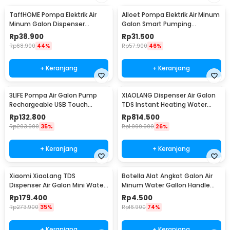
TaffHOME Pompa Elektrik Air
Alloet Pompa Elektrik Air Minum
Minum Galon Dispenser
Galon Smart Pumping
Rechargeable - K1
Rechargeable - K-1
Rp
38.900
Rp
31.500
Rp
68.900
44%
Rp
57.900
46%
+ Keranjang
+ Keranjang
3LIFE Pompa Air Galon Pump
XIAOLANG Dispenser Air Galon
Rechargeable USB Touch
TDS Instant Heating Water
Switch - PUMP002
Pump - HD-JRSSQ01
Rp
132.800
Rp
814.500
Rp
203.900
35%
Rp
1.099.900
26%
+ Keranjang
+ Keranjang
Xiaomi XiaoLang TDS
Botella Alat Angkat Galon Air
Dispenser Air Galon Mini Water
Minum Water Gallon Handle
Pump Rechargeable - HD-
Carrier - DP0127
Rp
179.400
Rp
4.500
ZDCSJ01
Rp
273.900
35%
Rp
16.900
74%
+ Keranjang
+ Keranjang