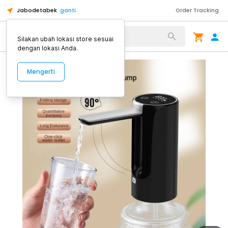
Jabodetabek
ganti
Order Tracking
Alat Kopi
Silakan ubah lokasi store sesuai
dengan lokasi Anda.
Mengerti