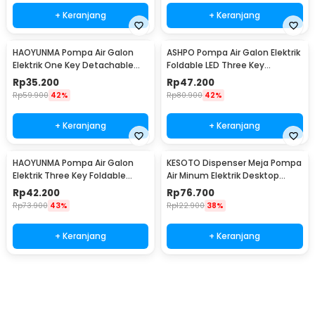
+ Keranjang
+ Keranjang
HAOYUNMA Pompa Air Galon
ASHPO Pompa Air Galon Elektrik
Elektrik One Key Detachable
Foldable LED Three Key
1200mAh - K1
1200mAh - D18
Rp
35.200
Rp
47.200
Rp
59.900
42%
Rp
80.900
42%
+ Keranjang
+ Keranjang
HAOYUNMA Pompa Air Galon
KESOTO Dispenser Meja Pompa
Elektrik Three Key Foldable
Air Minum Elektrik Desktop
1200mAh - K1
Rechargeable - FY-817
Rp
42.200
Rp
76.700
Rp
73.900
43%
Rp
122.900
38%
+ Keranjang
+ Keranjang
Beli Sekarang