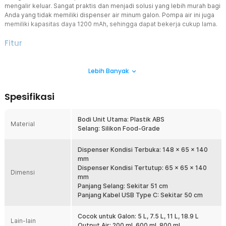
mengalir keluar. Sangat praktis dan menjadi solusi yang lebih murah bagi
Anda yang tidak memiliki dispenser air minum galon. Pompa air ini juga
memiliki kapasitas daya 1200 mAh, sehingga dapat bekerja cukup lama.
Fitur
Memiliki Foldable Nozzle
Lebih Banyak
Nozzle keluaran air pada pompa dapat dilipat. Fitur ini membuat
pompa air elektrik tidak makan tempat saat penyimpanan, sangat
cocok untuk dibawa bepergian seperti piknik atau berkemah.
Spesifikasi
Selang Air Food Grade
Bagian selang air terbuat dari bahan silikon food grade sehingga
Bodi Unit Utama: Plastik ABS
tidak mengandung zat kimia berbahaya dan aman untuk
Material
Selang: Silikon Food-Grade
bersentuhan dengan air minum Anda. Anda pun tidak perlu khawatir
akan keamanan air minum Anda.
Dispenser Kondisi Terbuka: 148 x 65 x 140
Keluarkan Air Sesuai Kapasitas
mm
Tak hanya mengeluarkan air secara terus menerus, Anda juga dapat
Dispenser Kondisi Tertutup: 65 x 65 x 140
Dimensi
memompa air dengan kapasitas tertentu di antaranya 200 ml, 600
mm
ml, dan 800 ml. Setelah air terpompa sesuai kapasitas, pompa akan
Panjang Selang: Sekitar 51 cm
berhenti bekerja dengan sendirinya.
Panjang Kabel USB Type C: Sekitar 50 cm
Isi Ulang Daya dengan Kabel USB Type C
Pompa air elektrik ini memiliki baterai berkapasitas 1200 mAh,
Cocok untuk Galon: 5 L, 7.5 L, 11 L, 18.9 L
Lain-lain
sehingga tahan lama untuk pemakaian sehari-hari. Anda juga dapat
Output Air: 200 ml, 600 ml, 800 ml