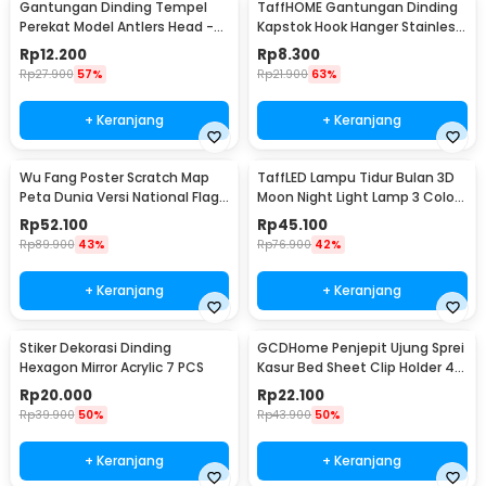
Gantungan Dinding Tempel
TaffHOME Gantungan Dinding
Perekat Model Antlers Head -
Kapstok Hook Hanger Stainless
MU03
Steel 201 - MT11
Rp
12.200
Rp
8.300
Rp
27.900
57%
Rp
21.900
63%
+ Keranjang
+ Keranjang
Wu Fang Poster Scratch Map
TaffLED Lampu Tidur Bulan 3D
Peta Dunia Versi National Flag
Moon Night Light Lamp 3 Color
- ZJP-M018
8cm 1W 5V - LD002701
Rp
52.100
Rp
45.100
Rp
89.900
43%
Rp
76.900
42%
+ Keranjang
+ Keranjang
Stiker Dekorasi Dinding
GCDHome Penjepit Ujung Sprei
Hexagon Mirror Acrylic 7 PCS
Kasur Bed Sheet Clip Holder 4
PCS - FS-1809
Rp
20.000
Rp
22.100
Rp
39.900
50%
Rp
43.900
50%
+ Keranjang
+ Keranjang