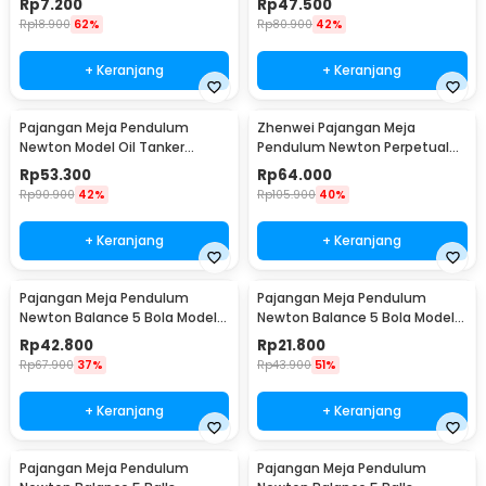
Rp
7.200
Rp
47.500
Rp
18.900
62%
Rp
80.900
42%
+ Keranjang
+ Keranjang
Pajangan Meja Pendulum
Zhenwei Pajangan Meja
Newton Model Oil Tanker
Pendulum Newton Perpetual
Perpetual Debate - B101
Model Ferris Wheel - ZPW
Rp
53.300
Rp
64.000
Rp
90.900
42%
Rp
105.900
40%
+ Keranjang
+ Keranjang
Pajangan Meja Pendulum
Pajangan Meja Pendulum
Newton Balance 5 Bola Model
Newton Balance 5 Bola Model
Arched M - ZY02
Arched S - ZY02
Rp
42.800
Rp
21.800
Rp
67.900
37%
Rp
43.900
51%
+ Keranjang
+ Keranjang
Pajangan Meja Pendulum
Pajangan Meja Pendulum