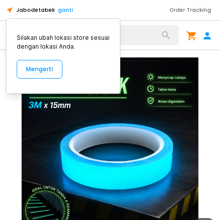
Jabodetabek
ganti
Order Tracking
Alat Kopi
Silakan ubah lokasi store sesuai
dengan lokasi Anda.
Mengerti