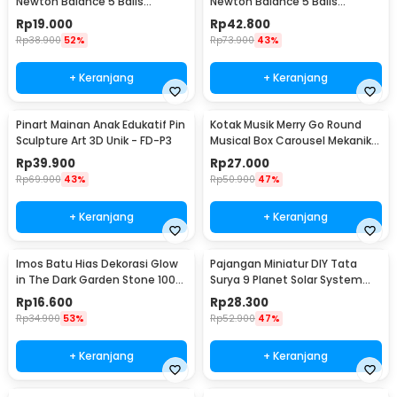
Newton Balance 5 Balls
Newton Balance 5 Balls
Stainless Steel Model T S -
Stainless Steel Model T L -
Rp
19.000
Rp
42.800
LX013
LX013
Rp
38.900
52%
Rp
73.900
43%
+ Keranjang
+ Keranjang
Pinart Mainan Anak Edukatif Pin
Kotak Musik Merry Go Round
Sculpture Art 3D Unik - FD-P3
Musical Box Carousel Mekanikal
- HD-Y02
Rp
39.900
Rp
27.000
Rp
69.900
43%
Rp
50.900
47%
+ Keranjang
+ Keranjang
Imos Batu Hias Dekorasi Glow
Pajangan Miniatur DIY Tata
in The Dark Garden Stone 100
Surya 9 Planet Solar System
PCS - HC0043
Planetary - 2135
Rp
16.600
Rp
28.300
Rp
34.900
53%
Rp
52.900
47%
+ Keranjang
+ Keranjang