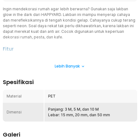
Ingin mendekorasi rumah agar lebih berwarna? Gunakan saja lakban
glow in the dark dari HAPPYARD. Lakban ini mampu menyerap cahaya
dan merefleksikannya di tengah kondisi gelap. Cahayanya cukup terang
seperti neon. Soal daya rekat tak perlu dikhawatirkan, karena lakban ini
dapat merekat kuat dan anti air. Cocok digunakan untuk keperluan
dekorasi rumah, pesta, dan kafe.
Fitur
Dekorasi yang Bercahaya
Lebih Banyak
Alih-alih menggunakan lampu hias, Anda bisa memanfaatkan lakban
glow in the dark ini sebagai hiasan tambahan. Lakban bekerja
dengan cara memantulkan cahaya sehingga tampak seperti
Spesifikasi
menyala. Cahayanya akan tampak semakin terang di tengah kondisi
gelap. Untuk hasil maksimal dari efek glow in the dark, disarankan
agar dijemur terlebih dahulu di bawah matahari langsung.
Material
PET
Cahaya Bertahan Lama
Keunggulan lain dari lakban luminous ini adalah cahayanya yang
Panjang: 3 M, 5 M, dan 10 M
Dimensi
mampu bertahan lama. Anda tak perlu khawatir cahaya lakban akan
Lebar: 15 mm, 20 mm, dan 50 mm
meredup dengan cepat karena lakban mampu merefleksikan
cahaya hingga 6 jam lamanya.
Galeri
Merekat Kuat dan Tahan Air