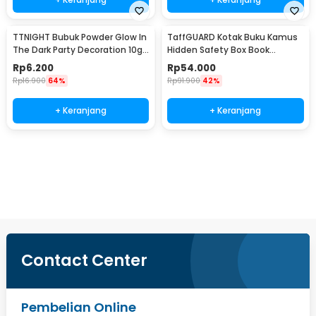
TTNIGHT Bubuk Powder Glow In
TaffGUARD Kotak Buku Kamus
The Dark Party Decoration 10g
Hidden Safety Box Book
- T01
Password Lock Size S - KB-10P
Rp
6.200
Rp
54.000
Rp
16.900
64%
Rp
91.900
42%
+ Keranjang
+ Keranjang
Ingatkan Saya
Contact Center
Pembelian Online