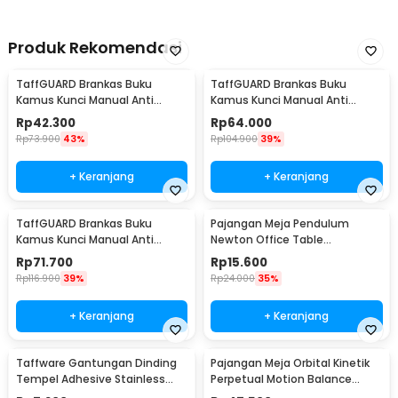
Produk Rekomendasi
TaffGUARD Brankas Buku
TaffGUARD Brankas Buku
Kamus Kunci Manual Anti
Kamus Kunci Manual Anti
Maling Hidden Safe Box Kecil -
Maling Hidden Safe Box Sedang
Rp
42.300
Rp
64.000
KB-10L
- KB-10L
Rp
73.900
43%
Rp
104.900
39%
+ Keranjang
+ Keranjang
TaffGUARD Brankas Buku
Pajangan Meja Pendulum
Kamus Kunci Manual Anti
Newton Office Table
Maling Hidden Safe Box Besar -
Decoration 5 Ball S - H50S
Rp
71.700
Rp
15.600
KB-10L
Rp
116.900
39%
Rp
24.000
35%
+ Keranjang
+ Keranjang
Taffware Gantungan Dinding
Pajangan Meja Orbital Kinetik
Tempel Adhesive Stainless
Perpetual Motion Balance
Steel 6 PCS - ST40
Physics - NR31TX