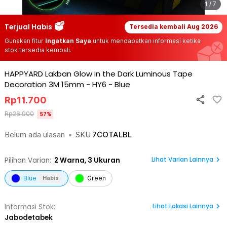
1 / 7
Terjual Habis
Tersedia kembali
Aug 2026
Gunakan fitur
Ingatkan Saya
untuk mendapatkan informasi ketika
stok tersedia kembali.
HAPPYARD Lakban Glow in the Dark Luminous Tape
Decoration 3M 15mm - HY6
-
Blue
Rp
11.700
Rp
26.900
57
%
Belum ada ulasan
•
SKU
7COTALBL
Lihat Varian Lainnya
Pilihan Varian:
2
Warna,
3 Ukuran
Blue
Green
Habis
Lihat
Lokasi Lainnya
Informasi Stok:
Jabodetabek