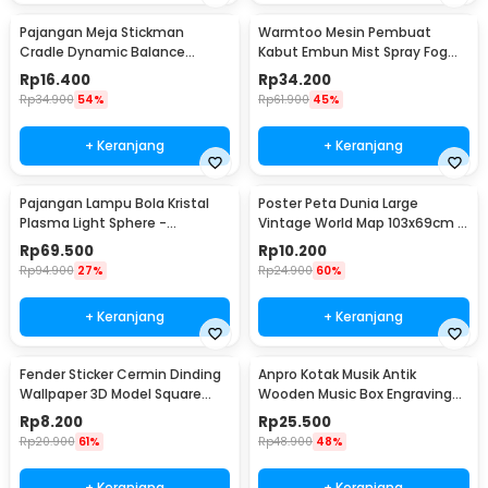
Pajangan Meja Stickman
Warmtoo Mesin Pembuat
Cradle Dynamic Balance
Kabut Embun Mist Spray Fog
Instrument Ball Pendulum
Maker 12 LED 24V - WT01
Rp
16.400
Rp
34.200
Rp
34.900
54%
Rp
61.900
45%
+ Keranjang
+ Keranjang
Pajangan Lampu Bola Kristal
Poster Peta Dunia Large
Plasma Light Sphere -
Vintage World Map 103x69cm -
ZC211700
N401
Rp
69.500
Rp
10.200
Rp
94.900
27%
Rp
24.900
60%
+ Keranjang
+ Keranjang
Fender Sticker Cermin Dinding
Anpro Kotak Musik Antik
Wallpaper 3D Model Square
Wooden Music Box Engraving
Mirror 9 PCS - Q353
Harry Potter - ADQ0194
Rp
8.200
Rp
25.500
Rp
20.900
61%
Rp
48.900
48%
+ Keranjang
+ Keranjang