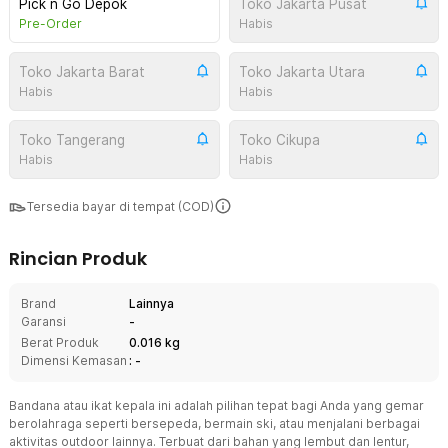
Pick n Go Depok
Toko Jakarta Pusat
Pre-Order
Habis
Toko Jakarta Barat
Toko Jakarta Utara
Habis
Habis
Toko Tangerang
Toko Cikupa
Habis
Habis
Tersedia bayar di tempat (COD)
Rincian Produk
Brand
Lainnya
Garansi
-
Berat Produk
0.016 kg
Dimensi Kemasan
: -
Bandana atau ikat kepala ini adalah pilihan tepat bagi Anda yang gemar
berolahraga seperti bersepeda, bermain ski, atau menjalani berbagai
aktivitas outdoor lainnya. Terbuat dari bahan yang lembut dan lentur,