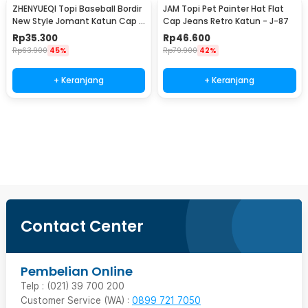
ZHENYUEQI Topi Baseball Bordir
JAM Topi Pet Painter Hat Flat
New Style Jomant Katun Cap -
Cap Jeans Retro Katun - J-87
MZ085
Rp
35.300
Rp
46.600
Rp
63.900
45%
Rp
79.900
42%
+ Keranjang
+ Keranjang
Beli Sekarang
Contact Center
Pembelian Online
Telp : (021) 39 700 200
Customer Service (WA) :
0899 721 7050