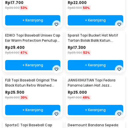
SMT-ZHL23
Rp
17.700
Rp
22.000
Rp
36.900
53%
Rp
43.900
50%
+ Keranjang
+ Keranjang
EDIKO Topi Baseball Unisex Cap
Sparsil Topi Bucket Hat Motif
Ear Warm Protection Penutup
Tartan Bolak Balik Katun
Telinga - K515
Poliester - BH58
Rp
29.400
Rp
17.300
Rp
54.900
47%
Rp
35.900
52%
+ Keranjang
+ Keranjang
FLB Topi Baseball Original The
JIANGXIHUITIAN Topi Fedora
Black Katun Retro Washed
Panama Laken Hat Jazz
Style Cap - F122
Classic Vintage - FS-219
Rp
25.900
Rp
25.000
Rp
36.900
30%
Rp
47.900
48%
+ Keranjang
+ Keranjang
SportsC Topi Baseball Cap
Deemount Bandana Sepeda