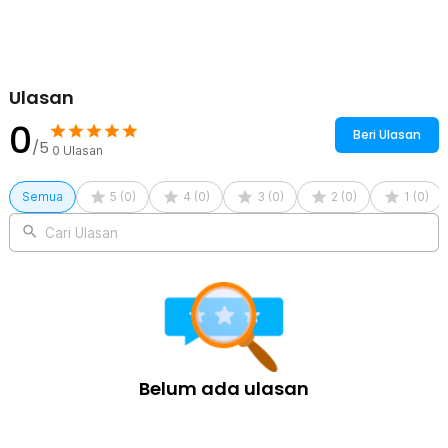
Kelengkapan Produk
Rincian yang Anda dapatkan untuk pembelian produk ini:
1 x HappySport Bandana Headband Olahraga Elastic Sport
Ulasan
Hairbands Yoga - A83
0
Beri Ulasan
/5
0
Ulasan
Semua
5
(
0
)
4
(
0
)
3
(
0
)
2
(
0
)
1
(
0
)
Cari Ulasan
Belum ada ulasan