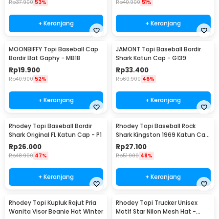
Rp
37.900
53%
Rp
40.900
51%
+ Keranjang
+ Keranjang
MOONBIFFY Topi Baseball Cap
JAMONT Topi Baseball Bordir
Bordir Bat Gaphy - MB18
Shark Katun Cap - G139
Rp
19.900
Rp
33.400
Rp
40.900
52%
Rp
60.900
46%
+ Keranjang
+ Keranjang
Rhodey Topi Baseball Bordir
Rhodey Topi Baseball Rock
Shark Original FL Katun Cap - P1
Shark Kingston 1969 Katun Cap
- F206
Rp
26.000
Rp
27.100
Rp
48.900
47%
Rp
51.900
48%
+ Keranjang
+ Keranjang
Rhodey Topi Kupluk Rajut Pria
Rhodey Topi Trucker Unisex
Wanita Visor Beanie Hat Winter
Motif Star Nilon Mesh Hat -