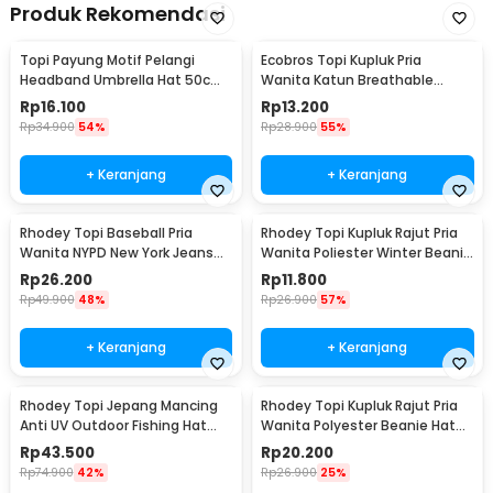
Produk Rekomendasi
Topi Payung Motif Pelangi
Ecobros Topi Kupluk Pria
Headband Umbrella Hat 50cm
Wanita Katun Breathable
- W655
Winter Beanie Hat - EC001
Rp
16.100
Rp
13.200
Rp
34.900
54%
Rp
28.900
55%
+ Keranjang
+ Keranjang
Rhodey Topi Baseball Pria
Rhodey Topi Kupluk Rajut Pria
Wanita NYPD New York Jeans
Wanita Poliester Winter Beanie
Polyester Cap - S8R
Hat - R54
Rp
26.200
Rp
11.800
Rp
49.900
48%
Rp
26.900
57%
+ Keranjang
+ Keranjang
Rhodey Topi Jepang Mancing
Rhodey Topi Kupluk Rajut Pria
Anti UV Outdoor Fishing Hat
Wanita Polyester Beanie Hat
Nylon - MH011
Winter - EC002
Rp
43.500
Rp
20.200
Rp
74.900
42%
Rp
26.900
25%