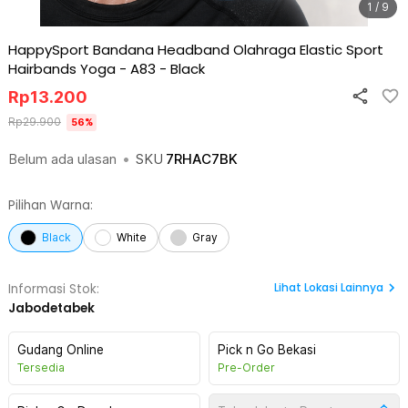
1 / 9
HappySport Bandana Headband Olahraga Elastic Sport
Hairbands Yoga - A83
-
Black
Rp
13.200
Rp
29.900
56
%
Belum ada ulasan
•
SKU
7RHAC7BK
Pilihan Warna:
Black
White
Gray
Lihat
Lokasi Lainnya
Informasi Stok:
Jabodetabek
Gudang Online
Pick n Go Bekasi
Tersedia
Pre-Order