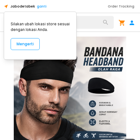
Jabodetabek
ganti
Order Tracking
Alat Kopi
Silakan ubah lokasi store sesuai
dengan lokasi Anda.
Mengerti