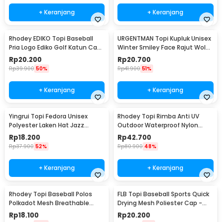
+ Keranjang
+ Keranjang
Rhodey EDIKO Topi Baseball
URGENTMAN Topi Kupluk Unisex
Pria Logo Ediko Golf Katun Cap
Winter Smiley Face Rajut Wol
Long Visor - RB68
Beanie Hat - NM-DS01
Rp
20.200
Rp
20.700
Rp
39.900
50%
Rp
41.900
51%
+ Keranjang
+ Keranjang
Yingrui Topi Fedora Unisex
Rhodey Topi Rimba Anti UV
Polyester Laken Hat Jazz
Outdoor Waterproof Nylon
Classic Vintage - M-58
Boonie Hat - AFS5
Rp
18.200
Rp
42.700
Rp
37.900
52%
Rp
80.900
48%
+ Keranjang
+ Keranjang
Rhodey Topi Baseball Polos
FLB Topi Baseball Sports Quick
Polkadot Mesh Breathable
Drying Mesh Poliester Cap -
Katun Poliester - MZ237
QEWI
Rp
18.100
Rp
20.200