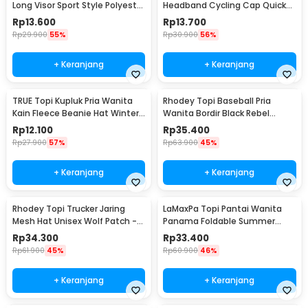
Long Visor Sport Style Polyester
Headband Cycling Cap Quick
Cap - MZ87
Dry - 22019
Rp
13.600
Rp
13.700
Rp
29.900
55%
Rp
30.900
56%
+ Keranjang
+ Keranjang
TRUE Topi Kupluk Pria Wanita
Rhodey Topi Baseball Pria
Kain Fleece Beanie Hat Winter
Wanita Bordir Black Rebel
- EC003
Katun Cap - MZ004
Rp
12.100
Rp
35.400
Rp
27.900
57%
Rp
63.900
45%
+ Keranjang
+ Keranjang
Rhodey Topi Trucker Jaring
LaMaxPa Topi Pantai Wanita
Mesh Hat Unisex Wolf Patch -
Panama Foldable Summer
DH-YK
Beach Straw Hat 60cm -
Rp
34.300
Rp
33.400
WJ9024
Rp
61.900
45%
Rp
60.900
46%
+ Keranjang
+ Keranjang