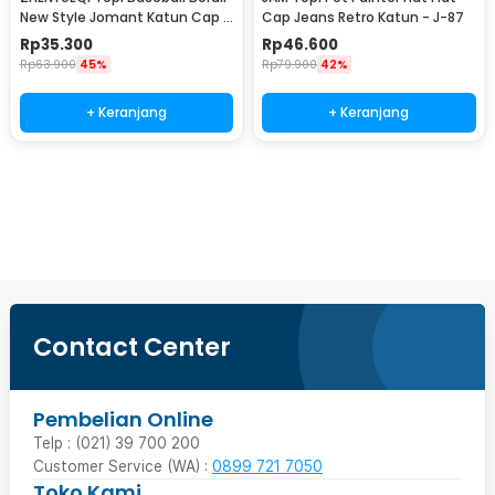
New Style Jomant Katun Cap -
Cap Jeans Retro Katun - J-87
MZ085
Rp
35.300
Rp
46.600
Rp
63.900
45%
Rp
79.900
42%
+ Keranjang
+ Keranjang
Beli Sekarang
Contact Center
Pembelian Online
Telp : (021) 39 700 200
Customer Service (WA) :
0899 721 7050
Toko Kami