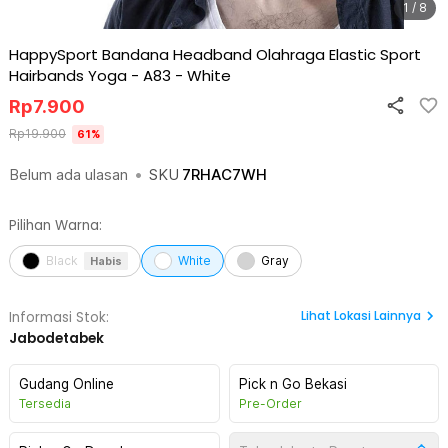
1 / 8
HappySport Bandana Headband Olahraga Elastic Sport
Hairbands Yoga - A83
-
White
Rp
7.900
Rp
19.900
61
%
Belum ada ulasan
•
SKU
7RHAC7WH
Pilihan Warna:
Black
White
Gray
Habis
Lihat
Lokasi Lainnya
Informasi Stok:
Jabodetabek
Gudang Online
Pick n Go Bekasi
Tersedia
Pre-Order