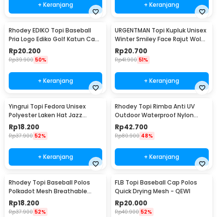
+ Keranjang
+ Keranjang
Rhodey EDIKO Topi Baseball
URGENTMAN Topi Kupluk Unisex
Pria Logo Ediko Golf Katun Cap
Winter Smiley Face Rajut Wol
Long Visor - RB68
Beanie Hat - NM-DS01
Rp
20.200
Rp
20.700
Rp
39.900
50%
Rp
41.900
51%
+ Keranjang
+ Keranjang
Yingrui Topi Fedora Unisex
Rhodey Topi Rimba Anti UV
Polyester Laken Hat Jazz
Outdoor Waterproof Nylon
Classic Vintage - M-58
Boonie Hat - AFS5
Rp
18.200
Rp
42.700
Rp
37.900
52%
Rp
80.900
48%
+ Keranjang
+ Keranjang
Rhodey Topi Baseball Polos
FLB Topi Baseball Cap Polos
Polkadot Mesh Breathable
Quick Drying Mesh - QEWI
Katun Poliester - MZ237
Rp
18.200
Rp
20.000
Rp
37.900
52%
Rp
40.900
52%