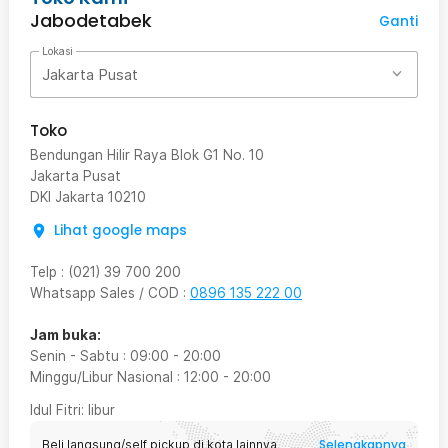
Jabodetabek
Ganti
Lokasi
Jakarta Pusat
Toko
Bendungan Hilir Raya Blok G1 No. 10
Jakarta Pusat
DKI Jakarta
10210
Lihat google maps
Telp
:
(021) 39 700 200
Whatsapp Sales / COD
:
0896 135 222 00
Jam buka:
Senin - Sabtu
:
09:00
-
20:00
Minggu/Libur Nasional
:
12:00
-
20:00
Idul Fitri
: libur
Selengkapnya
Beli langsung/self pickup di kota lainnya