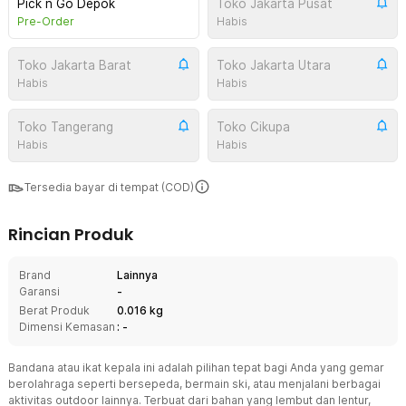
Pick n Go Depok
Toko Jakarta Pusat
Pre-Order
Habis
Toko Jakarta Barat
Toko Jakarta Utara
Habis
Habis
Toko Tangerang
Toko Cikupa
Habis
Habis
Tersedia bayar di tempat (COD)
Rincian Produk
Brand
Lainnya
Garansi
-
Berat Produk
0.016 kg
Dimensi Kemasan
: -
Bandana atau ikat kepala ini adalah pilihan tepat bagi Anda yang gemar
berolahraga seperti bersepeda, bermain ski, atau menjalani berbagai
aktivitas outdoor lainnya. Terbuat dari bahan yang lembut dan lentur,