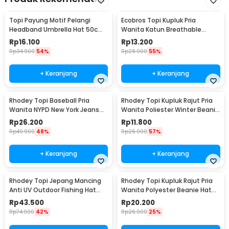
Topi Payung Motif Pelangi
Ecobros Topi Kupluk Pria
Headband Umbrella Hat 50cm
Wanita Katun Breathable
- W655
Winter Beanie Hat - EC001
Rp
16.100
Rp
13.200
Rp
34.900
54%
Rp
28.900
55%
+ Keranjang
+ Keranjang
Rhodey Topi Baseball Pria
Rhodey Topi Kupluk Rajut Pria
Wanita NYPD New York Jeans
Wanita Poliester Winter Beanie
Polyester Cap - S8R
Hat - R54
Rp
26.200
Rp
11.800
Rp
49.900
48%
Rp
26.900
57%
+ Keranjang
+ Keranjang
Rhodey Topi Jepang Mancing
Rhodey Topi Kupluk Rajut Pria
Anti UV Outdoor Fishing Hat
Wanita Polyester Beanie Hat
Nylon - MH011
Winter - EC002
Rp
43.500
Rp
20.200
Rp
74.900
42%
Rp
26.900
25%