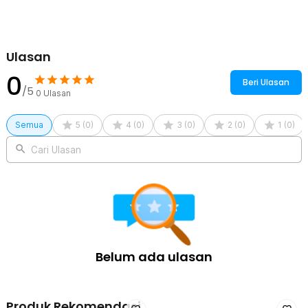
Kelengkapan Produk
Rincian yang Anda dapatkan untuk pembelian produk ini:
Ulasan
1 x HappySport Bandana Headband Olahraga Elastic Sport
Hairbands Yoga - A83
0
Beri Ulasan
/5
0
Ulasan
Semua
5
(
0
)
4
(
0
)
3
(
0
)
2
(
0
)
1
(
0
)
Cari Ulasan
Belum ada ulasan
Produk Rekomendasi