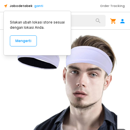
Jabodetabek
ganti
Order Tracking
Alat Kopi
Silakan ubah lokasi store sesuai
dengan lokasi Anda.
Mengerti