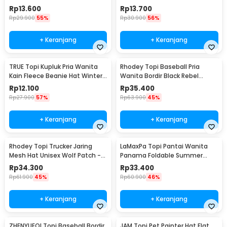
Cap - MZ87
Dry - 22019
Rp
13.600
Rp
13.700
Rp
29.900
55%
Rp
30.900
56%
+ Keranjang
+ Keranjang
TRUE Topi Kupluk Pria Wanita
Rhodey Topi Baseball Pria
Kain Fleece Beanie Hat Winter
Wanita Bordir Black Rebel
- EC003
Katun Cap - MZ004
Rp
12.100
Rp
35.400
Rp
27.900
57%
Rp
63.900
45%
+ Keranjang
+ Keranjang
Rhodey Topi Trucker Jaring
LaMaxPa Topi Pantai Wanita
Mesh Hat Unisex Wolf Patch -
Panama Foldable Summer
DH-YK
Beach Straw Hat 60cm -
Rp
34.300
Rp
33.400
WJ9024
Rp
61.900
45%
Rp
60.900
46%
+ Keranjang
+ Keranjang
ZHENYUEQI Topi Baseball Bordir
JAM Topi Pet Painter Hat Flat