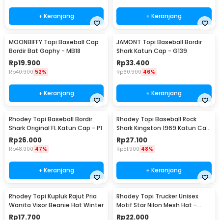
+ Keranjang
+ Keranjang
MOONBIFFY Topi Baseball Cap
JAMONT Topi Baseball Bordir
Bordir Bat Gaphy - MB18
Shark Katun Cap - G139
Rp
19.900
Rp
33.400
Rp
40.900
52%
Rp
60.900
46%
+ Keranjang
+ Keranjang
Rhodey Topi Baseball Bordir
Rhodey Topi Baseball Rock
Shark Original FL Katun Cap - P1
Shark Kingston 1969 Katun Cap
- F206
Rp
26.000
Rp
27.100
Rp
48.900
47%
Rp
51.900
48%
+ Keranjang
+ Keranjang
Rhodey Topi Kupluk Rajut Pria
Rhodey Topi Trucker Unisex
Wanita Visor Beanie Hat Winter
Motif Star Nilon Mesh Hat -
SMT-ZHL23
Rp
17.700
Rp
22.000