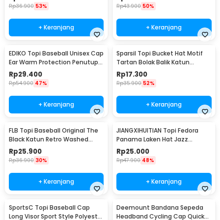
Rp
36.900
53%
Rp
43.900
50%
+ Keranjang
+ Keranjang
EDIKO Topi Baseball Unisex Cap
Sparsil Topi Bucket Hat Motif
Ear Warm Protection Penutup
Tartan Bolak Balik Katun
Telinga - K515
Poliester - BH58
Rp
29.400
Rp
17.300
Rp
54.900
47%
Rp
35.900
52%
+ Keranjang
+ Keranjang
FLB Topi Baseball Original The
JIANGXIHUITIAN Topi Fedora
Black Katun Retro Washed
Panama Laken Hat Jazz
Style Cap - F122
Classic Vintage - FS-219
Rp
25.900
Rp
25.000
Rp
36.900
30%
Rp
47.900
48%
+ Keranjang
+ Keranjang
SportsC Topi Baseball Cap
Deemount Bandana Sepeda
Long Visor Sport Style Polyester
Headband Cycling Cap Quick