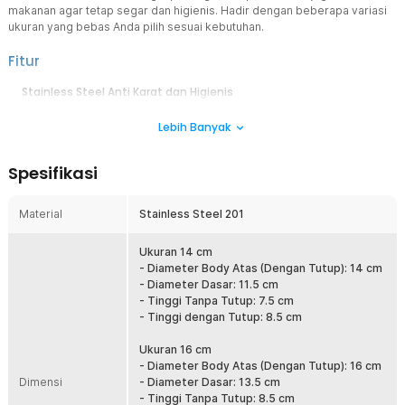
makanan agar tetap segar dan higienis. Hadir dengan beberapa variasi
ukuran yang bebas Anda pilih sesuai kebutuhan.
Fitur
Stainless Steel Anti Karat dan Higienis
Terbuat dari stainless steel, baskom ini tidak mudah berkarat meski
Lebih Banyak
digunakan untuk menyimpan aneka jenis makanan. Lebih higienis
dengan permukaan tidak berpori sehingga lebih mudah
dibersihkan dan tidak menyerap bau.
Spesifikasi
Jaga Kualitas Makanan
Baskom stainless steel dilengkapi tutup untuk menjaga isi di
Material
Stainless Steel 201
dalamnya agar tetap segar dan terlindungi dari debu atau kotoran
lainnya. Inilah yang membuat kualitas makanan tetap terjaga meski
disimpan dalam waktu lama.
Ukuran 14 cm
- Diameter Body Atas (Dengan Tutup): 14 cm
Satu Produk untuk Aneka Kebutuhan
- Diameter Dasar: 11.5 cm
Gunakan baskom stainless steel untuk menyimpan aneka makanan,
- Tinggi Tanpa Tutup: 7.5 cm
mulai dari cabai kering, kacang-kacangan, beras, hingga buah. Anda
- Tinggi dengan Tutup: 8.5 cm
bahkan bisa menggunakan baskom untuk menyimpan adonan roti
hingga sayur yang sudah dimasak.
Ukuran 16 cm
- Diameter Body Atas (Dengan Tutup): 16 cm
Lebih Banyak Varian untuk Simpan Makanan
Dimensi
- Diameter Dasar: 13.5 cm
Baskom stainless steel ini hadir dengan beberapa pilihan ukuran
- Tinggi Tanpa Tutup: 8.5 cm
yang bisa dipilih sesuai kebutuhan. Sesuaikan ukuran dengan jenis