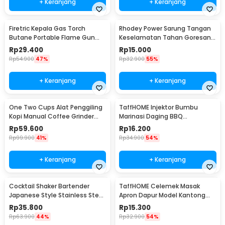
+ Keranjang
+ Keranjang
Firetric Kepala Gas Torch
Rhodey Power Sarung Tangan
Butane Portable Flame Gun
Keselamatan Tahan Goresan
Adjustable - 807
Pisau - EN388
Rp
29.400
Rp
15.000
Rp
54.900
47%
Rp
32.900
55%
+ Keranjang
+ Keranjang
One Two Cups Alat Penggiling
TaffHOME Injektor Bumbu
Kopi Manual Coffee Grinder
Marinasi Daging BBQ
Portable - WFCG9800
Seasoning Injector - HC117
Rp
59.600
Rp
16.200
Rp
99.900
41%
Rp
34.900
54%
+ Keranjang
+ Keranjang
Cocktail Shaker Bartender
TaffHOME Celemek Masak
Japanese Style Stainless Steel
Apron Dapur Model Kantong
200ml
Pola Spatula - JJ41
Rp
35.800
Rp
15.300
Rp
63.900
44%
Rp
32.900
54%