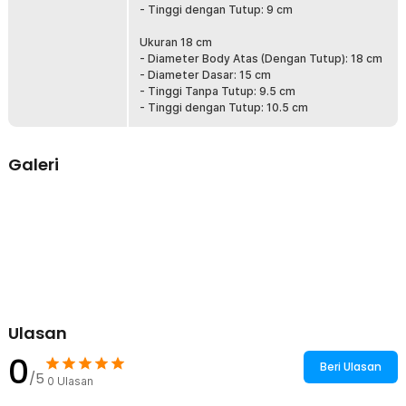
- Tinggi dengan Tutup: 9 cm
makanan atau bumbu yang akan disimpan agar tahan lama.
Ukuran 18 cm
Kelengkapan Produk
- Diameter Body Atas (Dengan Tutup): 18 cm
- Diameter Dasar: 15 cm
Rincian yang Anda dapatkan untuk pembelian produk ini:
- Tinggi Tanpa Tutup: 9.5 cm
1 x Hasei Baskom Wadah Bumbu Makanan Stainless Steel with
- Tinggi dengan Tutup: 10.5 cm
Lid - HS-14
Galeri
Ulasan
0
Beri Ulasan
/5
0
Ulasan