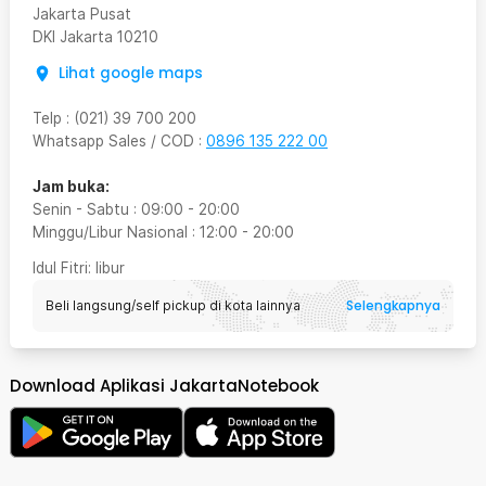
Jakarta Pusat
DKI Jakarta
10210
Lihat google maps
Telp
:
(021) 39 700 200
Whatsapp Sales / COD
:
0896 135 222 00
Jam buka:
Senin - Sabtu
:
09:00
-
20:00
Minggu/Libur Nasional
:
12:00
-
20:00
Idul Fitri
: libur
Selengkapnya
Beli langsung/self pickup di kota lainnya
Download Aplikasi JakartaNotebook