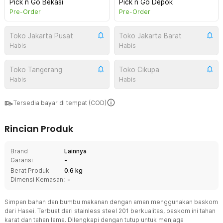
Pick n Go Bekasi
Pick n Go Depok
Pre-Order
Pre-Order
Toko Jakarta Pusat
Toko Jakarta Barat
Habis
Habis
Toko Tangerang
Toko Cikupa
Habis
Habis
Tersedia bayar di tempat (COD)
Rincian Produk
Brand
Lainnya
Garansi
-
Berat Produk
0.6 kg
Dimensi Kemasan
: -
Simpan bahan dan bumbu makanan dengan aman menggunakan baskom
dari Hasei. Terbuat dari stainless steel 201 berkualitas, baskom ini tahan
karat dan tahan lama. Dilengkapi dengan tutup untuk menjaga