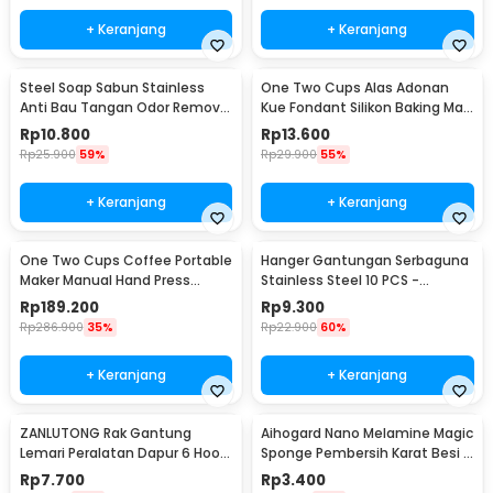
+ Keranjang
+ Keranjang
Steel Soap Sabun Stainless
One Two Cups Alas Adonan
Anti Bau Tangan Odor Remove
Kue Fondant Silikon Baking Mat
- HW071
Anti Slip - JJ3873
Rp
10.800
Rp
13.600
Rp
25.900
59%
Rp
29.900
55%
+ Keranjang
+ Keranjang
One Two Cups Coffee Portable
Hanger Gantungan Serbaguna
Maker Manual Hand Press
Stainless Steel 10 PCS -
Espresso 300ml - T35066
M127105
Rp
189.200
Rp
9.300
Rp
286.900
35%
Rp
22.900
60%
+ Keranjang
+ Keranjang
ZANLUTONG Rak Gantung
Aihogard Nano Melamine Magic
Lemari Peralatan Dapur 6 Hook
Sponge Pembersih Karat Besi -
Besi - 2137
CW62
Rp
7.700
Rp
3.400