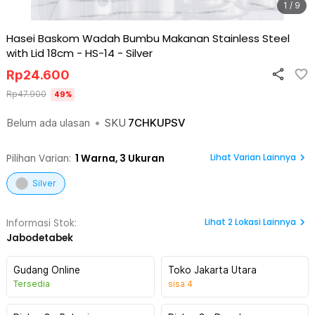
1 / 9
Hasei Baskom Wadah Bumbu Makanan Stainless Steel
with Lid 18cm - HS-14
-
Silver
Rp
24.600
Rp
47.900
49
%
Belum ada ulasan
•
SKU
7CHKUPSV
Lihat Varian Lainnya
Pilihan Varian:
1
Warna,
3 Ukuran
Silver
Lihat
2
Lokasi Lainnya
Informasi Stok:
Jabodetabek
Gudang Online
Toko Jakarta Utara
Tersedia
sisa
4