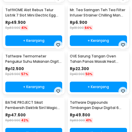
TaffHOME Alat Rebus Telur
Mr. Tea Saringan Teh Tea Filter
Listrik 7 Slot Mini Electric Egg
Infuser Strainer Chilling Man
Cooker 350W - YS-203
Silicon - MR03
Rp
49.900
Rp
6.900
Rp
83.900
41%
Rp
18.900
64%
+ Keranjang
+ Keranjang
Taffware Termometer
OVE Sarung Tangan Oven
Pengukur Suhu Makanan Digital
Tahan Panas Masak Heat
Daging Kopi Susu - TP101
Resistant Gloves - 540F
Rp
12.500
Rp
22.300
Rp
28.900
57%
Rp
43.900
50%
+ Keranjang
+ Keranjang
BATHE PROJECT Sikat
Taffware Digipounds
Pembersih Elektrik 5in1 Magic
Timbangan Dapur Digital 6
Brush Rechargeable - WQ8110
Satuan 1kg 0.1g - i2000
Rp
47.600
Rp
49.800
Rp
80.900
42%
Rp
83.900
41%