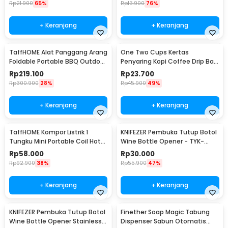
Rp
21.900
65%
Rp
13.900
76%
+ Keranjang
+ Keranjang
TaffHOME Alat Panggang Arang
One Two Cups Kertas
Foldable Portable BBQ Outdoor
Penyaring Kopi Coffee Drip Bag
Grill Stove - HWSK77
Paper Filter 50PCS - T111
Rp
219.100
Rp
23.700
Rp
300.900
28%
Rp
45.900
49%
+ Keranjang
+ Keranjang
TaffHOME Kompor Listrik 1
KNIFEZER Pembuka Tutup Botol
Tungku Mini Portable Coil Hot
Wine Bottle Opener - TYK-
Plate 500W - C1-1000-03
074B
Rp
58.000
Rp
30.000
Rp
92.900
38%
Rp
55.900
47%
+ Keranjang
+ Keranjang
KNIFEZER Pembuka Tutup Botol
Finether Soap Magic Tabung
Wine Bottle Opener Stainless
Dispenser Sabun Otomatis