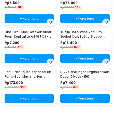
Steel - WS01
400ml - AD-03
Rp
5.600
Rp
75.000
Rp
15.900
65%
Rp
120.900
38%
+ Keranjang
+ Keranjang
One Two Cups Cetakan Busa
Tutup Botol Wine Vacuum
Foam Kopi Latte Art 16 PCS -
Sealed Cork Bottle Stopper
JJYE01
Stainless Steel - G94529
Rp
7.200
Rp
15.400
Rp
18.900
62%
Rp
32.900
54%
+ Keranjang
+ Keranjang
Bar Butler Liquor Dispenser Bir
DIVV Gantungan Organizer Rak
Pump Beer Machine Gas
Dapur 5 Hook - I163
Station 900ml - P-36
Rp
173.000
Rp
7.400
Rp
255.900
33%
Rp
18.900
61%
+ Keranjang
+ Keranjang