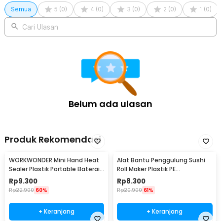
Semua
5
(
0
)
4
(
0
)
3
(
0
)
2
(
0
)
1
(
0
)
Cari Ulasan
Belum ada ulasan
Produk Rekomendasi
WORKWONDER Mini Hand Heat
Alat Bantu Penggulung Sushi
Sealer Plastik Portable Baterai
Roll Maker Plastik PE
AA - LX2000A
22x20.5x0.1cm - E1119
Rp
9.300
Rp
8.300
Rp
22.900
60%
Rp
20.900
61%
+ Keranjang
+ Keranjang