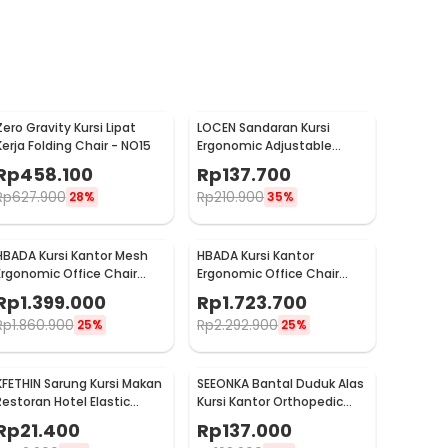
Zero Gravity Kursi Lipat
LOCEN Sandaran Kursi
Kerja Folding Chair - NO15
Ergonomic Adjustable
Lumbar Back Support -
Rp
458.100
Rp
137.700
TY3120
Rp
627.900
Rp
210.900
28%
35%
HBADA Kursi Kantor Mesh
HBADA Kursi Kantor
Ergonomic Office Chair
Ergonomic Office Chair
Flip-up Arms - HDNY163WM
Lumbar Support -
Rp
1.399.000
Rp
1.723.700
HDNY164WM
Rp
1.860.900
Rp
2.292.900
25%
25%
KFETHIN Sarung Kursi Makan
SEEONKA Bantal Duduk Alas
Restoran Hotel Elastic
Kursi Kantor Orthopedic
Dining Chair Cover - KF55
Seat Cushion 2 PCS - SK46
Rp
21.400
Rp
137.000