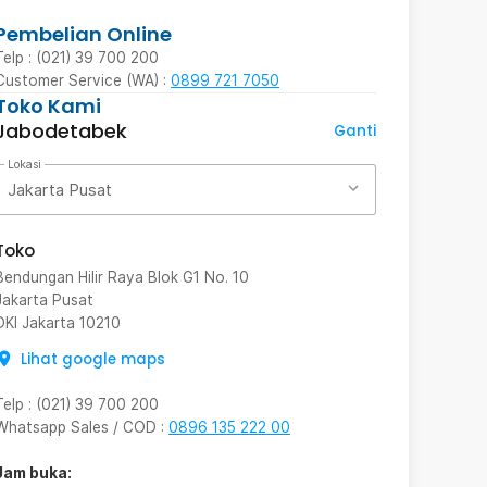
Pembelian Online
Telp : (021) 39 700 200
Customer Service (WA) :
0899 721 7050
Toko Kami
Jabodetabek
Ganti
Lokasi
Jakarta Pusat
Toko
Bendungan Hilir Raya Blok G1 No. 10
Jakarta Pusat
DKI Jakarta
10210
Lihat google maps
Telp
:
(021) 39 700 200
Whatsapp Sales / COD
:
0896 135 222 00
Jam buka: