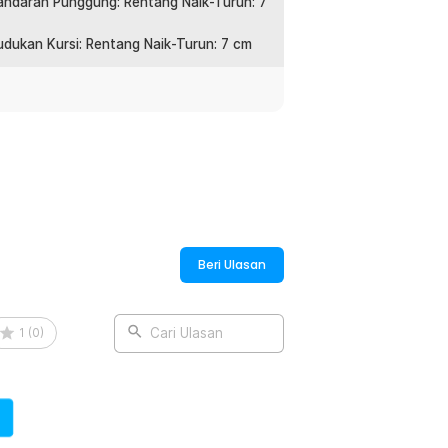
andaran Punggung: Rentang Naik-Turun: 7
dukan Kursi: Rentang Naik-Turun: 7 cm
Beri Ulasan
1
(
0
)
Cari Ulasan