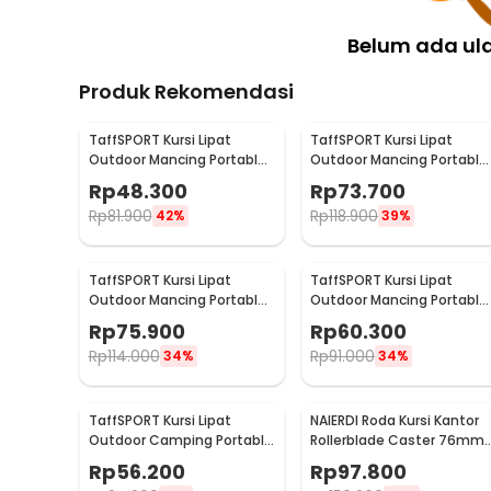
Belum ada ul
Produk Rekomendasi
TaffSPORT Kursi Lipat
TaffSPORT Kursi Lipat
Outdoor Mancing Portable
Outdoor Mancing Portable
Oxford Folding Chair -
Oxford Folding Chair -
Rp
48.300
Rp
73.700
ZDY01
YYY002
Rp
81.900
Rp
118.900
42%
39%
TaffSPORT Kursi Lipat
TaffSPORT Kursi Lipat
Outdoor Mancing Portable
Outdoor Mancing Portable
Oxford Folding Chair L
Oxford Folding Chair S
Rp
75.900
Rp
60.300
38x38x65cm - AAN147
33x33x53cm - AAN147
Rp
114.000
Rp
91.000
34%
34%
TaffSPORT Kursi Lipat
NAIERDI Roda Kursi Kantor
Outdoor Camping Portable
Rollerblade Caster 76mm 
Oxford Folding Chair -
PCS - Caster-001
Rp
56.200
Rp
97.800
DFC001