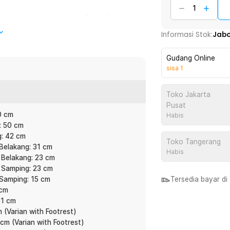
 atur sesuai posisi meja Anda. Kursi
makin nyaman jika Anda memilih varian
Informasi Stok:
Jab
a berbaring santai sambil meregangkan
Gudang Online
sisa
1
an mendapatkan dukungan tidak hanya di
kiri untuk stabilitas ekstra. Desain
Toko Jakarta
eal saat duduk lama, mengurangi tekanan
Pusat
ecara keseluruhan.
0 cm
Habis
: 50 cm
g: 42 cm
ssis, ini membuat kursi
Toko Tangerang
Belakang: 31 cm
berdasarkan berat badan Anda, tanpa
Habis
 Belakang: 23 cm
 Samping: 23 cm
Samping: 15 cm
Tersedia bayar d
an belakang, naik turun, atas bawah,
 cm
postur kepala, mengurangi tekanan pada
51 cm
 (Varian with Footrest)
cm (Varian with Footrest)