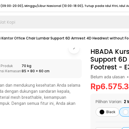
lat Kopi
umat (07:00 - 20:00), Sabtu - Minggu (08:00 - 20:00), Tutup pada Idul Fitri
Sele
 Kantor Office Chair Lumbar Support 6D Armrest 4D Headrest without Foo
:00 - 20:00), Sabtu - Minggu/ Libur Nasional (08:00 - 17:00)
Selengkapnya
:00 - 20:00), Sabtu - Minggu/ Libur Nasional (08:00 - 17:00)
HBADA Kursi
Selengkapnya
Support 6D 
 (09:00-20:00), Minggu/Libur Nasional (12:00-20:00), Tutup pada Idul Fitri
Sele
Footrest - E
 Produk
70 kg
 (09:00-20:00), Minggu/Libur Nasional (12:00-20:00), Tutup pada Idul Fitri
Sele
nsi Kemasan
85
x
80
x
60
cm
Belum ada ulasan
•
Rp
6.575.
man dan mendukung kesehatan Anda selama
da dengan dukungan sandaran kepala,
aterial mesh breathable, kemampuan
umat (07:00 - 20:00), Sabtu - Minggu (08:00 - 20:00), Tutup pada Idul Fitri
Sele
Pilihan Varian:
2
W
empuk. Dengan semua fitur ini, Anda akan
:00 - 20:00), Sabtu - Minggu/ Libur Nasional (08:00 - 17:00)
Selengkapnya
Black
:00 - 20:00), Sabtu - Minggu/ Libur Nasional (08:00 - 17:00)
Selengkapnya