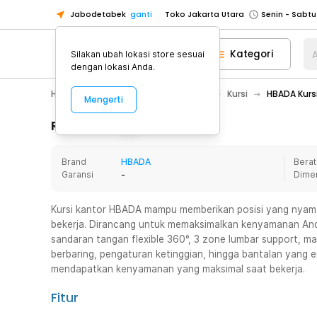
Jabodetabek
ganti
Toko Jakarta Utara
Toko Tangerang
Kategori
A
Silakan ubah lokasi store sesuai
Toko Cikupa
dengan lokasi Anda.
Pick n Go Jakarta Barat
Senin - J
Home Appliance
Furnitur Rumah
Kursi
HBADA Kursi
Mengerti
Pick n Go Bekasi
Senin - Jumat (08
Pick n Go Depok
Senin - Jumat (08
Rincian Produk
Toko Jakarta Pusat
Senin - Sabtu
Brand
HBADA
Berat
Toko Jakarta Barat
Senin - Sabtu
Garansi
-
Dime
Toko Jakarta Utara
Toko Tangerang
Kursi kantor HBADA mampu memberikan posisi yang nya
bekerja. Dirancang untuk memaksimalkan kenyamanan An
Toko Cikupa
sandaran tangan flexible 360°, 3 zone lumbar support, m
Pick n Go Jakarta Barat
Senin - J
berbaring, pengaturan ketinggian, hingga bantalan yang 
mendapatkan kenyamanan yang maksimal saat bekerja.
Pick n Go Bekasi
Senin - Jumat (08
Pick n Go Depok
Senin - Jumat (08
Fitur