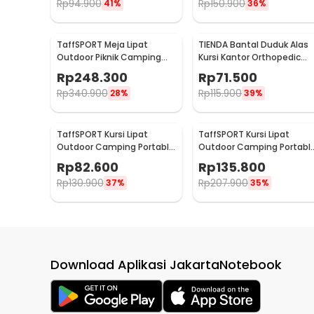
Rp
94.900
Rp
150.900
41%
36%
TaffSPORT Meja Lipat
TIENDA Bantal Duduk Alas
Outdoor Piknik Camping
Kursi Kantor Orthopedic
Portable 118x59x43.5cm -
Seat Cushion U Shaped -
Rp
248.300
Rp
71.500
ST12
TD18
Rp
340.900
Rp
115.900
28%
39%
TaffSPORT Kursi Lipat
TaffSPORT Kursi Lipat
Outdoor Camping Portable
Outdoor Camping Portabl
Oxford Folding Chair - FS01
Oxford Folding Chair M -
Rp
82.600
Rp
135.800
YH6
Rp
130.900
Rp
207.900
37%
35%
Download Aplikasi JakartaNotebook