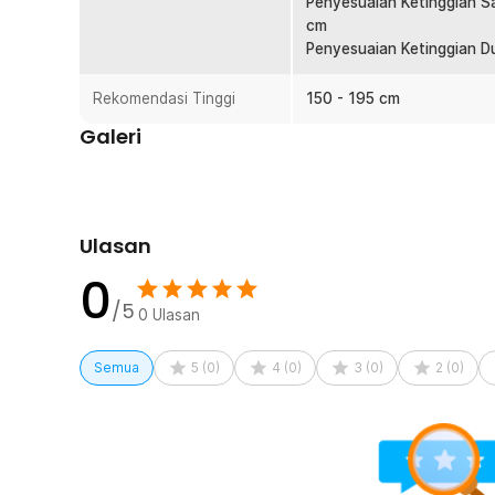
Penyesuaian Ketinggian S
1 x Tabung Hidrolik
cm
1 x Kunci L
Penyesuaian Ketinggian Du
4 x Baut Panjang
5 x Baut Sedang
Rekomendasi Tinggi
2 x Baut Pendek
150 - 195 cm
2 x Sarung Tangan
Galeri
1 x Panduan Penggunaan
Ulasan
0
/5
0
Ulasan
Semua
5
(
0
)
4
(
0
)
3
(
0
)
2
(
0
)