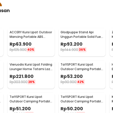
asan
ACCERY Kursi Lipat Outdoor
Glodpuppe Stand Api
Mancing Portable ABS
Unggun Portable Solid Fuel
Telescopic Chair - NDS66
Camping Tool - EZ203
Rp
63.900
Rp
93.200
Rp
105.900
Rp
144.900
40%
36%
Vieruodis Kursi Lipat Folding
TaffSPORT Kursi Lipat
Lounger Home Tatami Lazy
Outdoor Camping Portable
Sofa 6 Grids - VDS14
Oxford Folding Chair M
Rp
221.800
Rp
53.200
36x36x58cm - A148
Rp
303.900
Rp
90.900
28%
42%
TaffSPORT Kursi Lipat
TaffSPORT Kursi Lipat
5
Outdoor Camping Portable
Outdoor Camping Portable
Oxford Folding Chair M -
Oxford Folding Chair S -
Rp
51.200
Rp
50.200
OL3336
OL3336