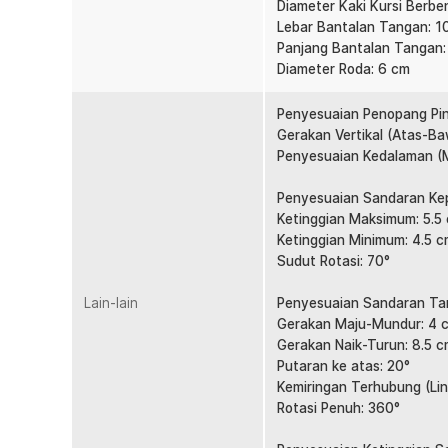
Diameter Kaki Kursi Berbe
Bukan sandaran tangan biasa, Anda bisa mengatur sudut
Lebar Bantalan Tangan: 1
posisi ternyaman Anda.
Panjang Bantalan Tangan:
Sirkulasi Udara yang Baik
Diameter Roda: 6 cm
Bagian belakang kursi terbuat dari 16.5% breathable me
udara yang baik untuk menjaga bagian belakang Anda te
Penyesuaian Penopang Pi
hanya nyaman tetapi juga tahan lama.
Gerakan Vertikal (Atas-Ba
Penyesuaian Kedalaman (M
Mobilitas Lancar
Kursi kantor juga dilengkapi dengan roda yang sudah m
Penyesuaian Sandaran Kep
di berbagai permukaan lantai. Roda ini dirancang untuk
Ketinggian Maksimum: 5.5
tidak meninggalkan goresan pada lantai.
Ketinggian Minimum: 4.5 
Sudut Rotasi: 70°
Kelengkapan Produk
Lain-lain
Rincian yang Anda dapatkan untuk pembelian produk ini
Penyesuaian Sandaran Ta
Gerakan Maju-Mundur: 4 
1 x Sandaran Punggung
Gerakan Naik-Turun: 8.5 
1 x Bantalan Duduk
Putaran ke atas: 20°
1 x Sandaran Kepala
Kemiringan Terhubung (Lin
2 x Sandaran Tangan
Rotasi Penuh: 360°
1 x Kaki Kursi Berbentuk Bintang (5 Cabang)
5 x Roda Kursi