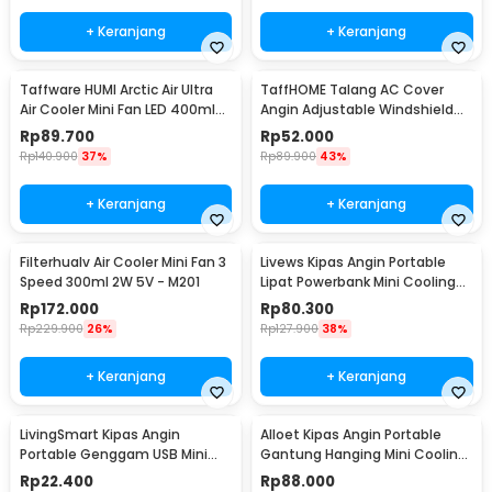
+ Keranjang
+ Keranjang
Taffware HUMI Arctic Air Ultra
TaffHOME Talang AC Cover
Air Cooler Mini Fan LED 400ml
Angin Adjustable Windshield
8W 5V - K-F009
Deflector - WB588
Rp
89.700
Rp
52.000
Rp
140.900
37%
Rp
89.900
43%
+ Keranjang
+ Keranjang
Filterhualv Air Cooler Mini Fan 3
Livews Kipas Angin Portable
Speed 300ml 2W 5V - M201
Lipat Powerbank Mini Cooling
Fan 3000mAh - F3
Rp
172.000
Rp
80.300
Rp
229.900
26%
Rp
127.900
38%
+ Keranjang
+ Keranjang
LivingSmart Kipas Angin
Alloet Kipas Angin Portable
Portable Genggam USB Mini
Gantung Hanging Mini Cooling
Cooling Fan 1200mAh - SS-2
Fan 1800mAh - DQ203
Rp
22.400
Rp
88.000