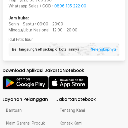
Telp
:
(021) 39 700 200
Whatsapp Sales / COD
:
0896 135 222 00
Jam buka:
Senin - Sabtu
:
09:00
-
20:00
Minggu/Libur Nasional
:
12:00
-
20:00
Idul Fitri
: libur
Selengkapnya
Beli langsung/self pickup di kota lainnya
Download Aplikasi JakartaNotebook
Layanan Pelanggan
JakartaNotebook
Bantuan
Tentang Kami
Klaim Garansi Produk
Kontak Kami