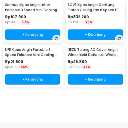
Sanhuo Kipas Angin Leher
SOVE Kipas Angin Gantung
Portable 3 Speed Mini Cooling
Plafon Ceiling Fan 6 Speed LED
Fan 1800mAh - 350
52 Inch - FS2008
Rp
107.900
Rp
832.200
Rp
248.000
57%
Rp
1.123.900
26%
+ Keranjang
+ Keranjang
LIFE Kipas Angin Portable 3
NEZU Talang AC Cover Angin
Speed Foldable Mini Cooling
Windshield Deflector Whale
Fan 800mAh - Y8
Pattern - N9S
Rp
21.500
Rp
26.800
Rp
38.900
45%
Rp
50.900
48%
+ Keranjang
+ Keranjang
Beli Sekarang