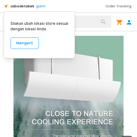
Jabodetabek
ganti
Order Tracking
Alat Kopi
Silakan ubah lokasi store sesuai
dengan lokasi Anda.
Mengerti