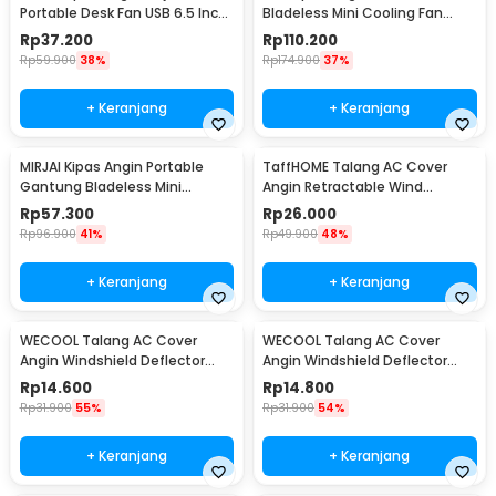
Portable Desk Fan USB 6.5 Inch
Bladeless Mini Cooling Fan
4.5W - A8
Power Bank 3000mAh - 348
Rp
37.200
Rp
110.200
Rp
59.900
38%
Rp
174.900
37%
+ Keranjang
+ Keranjang
MIRJAI Kipas Angin Portable
TaffHOME Talang AC Cover
Gantung Bladeless Mini
Angin Retractable Wind
Cooling Fan 1200mAh - 6171
Deflector - W92
Rp
57.300
Rp
26.000
Rp
96.900
41%
Rp
49.900
48%
+ Keranjang
+ Keranjang
WECOOL Talang AC Cover
WECOOL Talang AC Cover
Angin Windshield Deflector
Angin Windshield Deflector
Cute Design Ski Animal - WL90
Cute Design Winter Ice World -
Rp
14.600
Rp
14.800
WL90
Rp
31.900
55%
Rp
31.900
54%
+ Keranjang
+ Keranjang