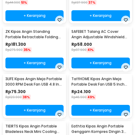
Rp
44.900
51%
Rp
137.900
37%
+ Keranjang
+ Keranjang
ZK Kipas Angin Standing
SAFEBET Talang AC Cover
Portable Retractable Folding
Angin Adjustable Windshield
Fan 7200mAh - ZK-20321
Deflector 56x18cm - GB001
Rp
181.300
Rp
58.000
Rp
275.900
35%
Rp
97.900
41%
+ Keranjang
+ Keranjang
3LIFE Kipas Angin Meja Portable
TaffHOME Kipas Angin Meja
3000 RPM Desk Fan USB 4.8 Inch
Portable Desk Fan USB 5 Inch
5W - 312
2.5W - YZ-007
Rp
75.300
Rp
24.100
Rp
120.900
38%
Rp
46.900
49%
+ Keranjang
+ Keranjang
TIEIRTS Kipas Angin Portable
Eathtia Kipas Angin Portable
Bladeless Neck Mini Cooling
Genggam Kompres Dingin 3