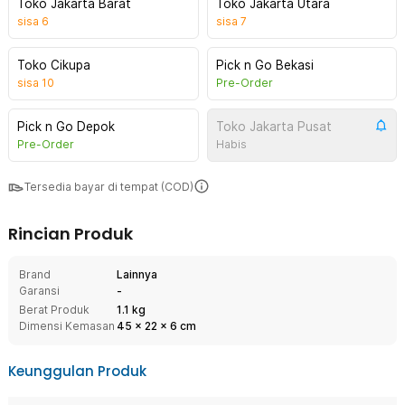
Toko Jakarta Barat
Toko Jakarta Utara
sisa
6
sisa
7
Toko Cikupa
Pick n Go Bekasi
sisa
10
Pre-Order
Pick n Go Depok
Toko Jakarta Pusat
Pre-Order
Habis
Tersedia bayar di tempat (COD)
Rincian Produk
Brand
Lainnya
Garansi
-
Berat Produk
1.1 kg
Dimensi Kemasan
45
x
22
x
6
cm
Keunggulan Produk