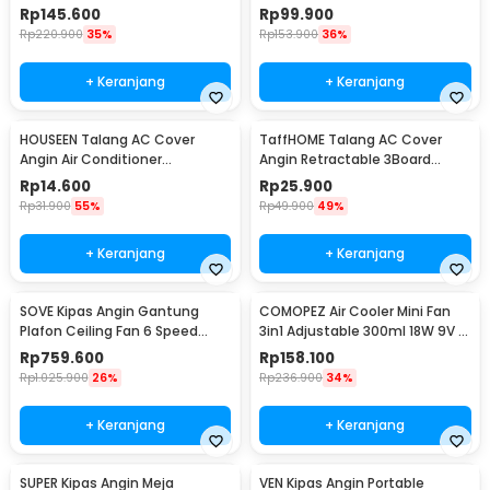
Fan 5000mAh - H12
Speed 2200mAh - WX-622
Rp
145.600
Rp
99.900
Rp
220.900
35%
Rp
153.900
36%
+ Keranjang
+ Keranjang
HOUSEEN Talang AC Cover
TaffHOME Talang AC Cover
Angin Air Conditioner
Angin Retractable 3Board
Windshield Deflector - YH-JJ-
Windshield Deflector - HZ74
Rp
14.600
Rp
25.900
80
Rp
31.900
55%
Rp
49.900
49%
+ Keranjang
+ Keranjang
SOVE Kipas Angin Gantung
COMOPEZ Air Cooler Mini Fan
Plafon Ceiling Fan 6 Speed
3in1 Adjustable 300ml 18W 9V -
Reversible 52 Inch - FS2007
YY-01
Rp
759.600
Rp
158.100
Rp
1.025.900
26%
Rp
236.900
34%
+ Keranjang
+ Keranjang
SUPER Kipas Angin Meja
VEN Kipas Angin Portable