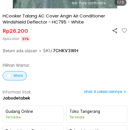
1 / 9
HCooker Talang AC Cover Angin Air Conditioner
Windshield Deflector - HC795
-
White
Rp
26.200
Rp
52.900
51
%
Belum ada ulasan
•
SKU
7CHKV3WH
Pilihan Warna:
White
Lihat
4
Lokasi Lainnya
Informasi Stok:
Jabodetabek
Gudang Online
Toko Tangerang
Tersedia
Tersedia