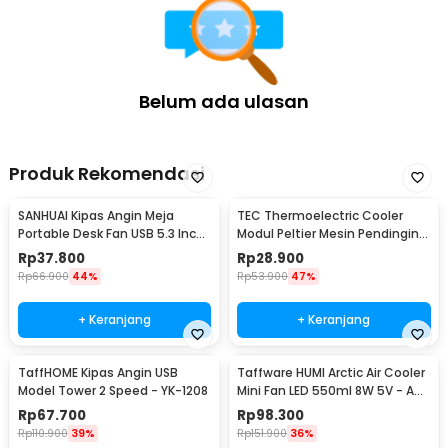
Belum ada ulasan
Produk Rekomendasi
SANHUAI Kipas Angin Meja
TEC Thermoelectric Cooler
Portable Desk Fan USB 5.3 Inch
Modul Peltier Mesin Pendingin
2.5W - A18
92W 12V - TEC1-12706
Rp
37.800
Rp
28.900
Rp
66.900
44%
Rp
53.900
47%
+ Keranjang
+ Keranjang
TaffHOME Kipas Angin USB
Taffware HUMI Arctic Air Cooler
Model Tower 2 Speed - YK-1208
Mini Fan LED 550ml 8W 5V - AA-
MC4
Rp
67.700
Rp
98.300
Rp
110.900
39%
Rp
151.900
36%