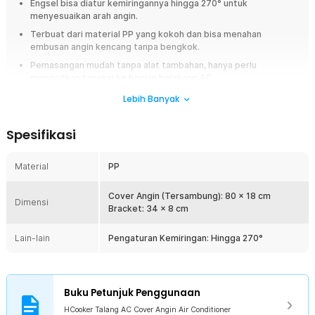
Engsel bisa diatur kemiringannya hingga 270° untuk
menyesuaikan arah angin.
Terbuat dari material PP yang kokoh dan bisa menahan
embusan angin kencang tanpa bengkok.
Pemasangan mudah tanpa alat tambahan, hanya perlu
mengaitkan tangkai ke bagian belakang AC.
Lebih Banyak
Overview
Atasi rasa tak nyaman akibat embusan angin AC yang terlalu kencang
Spesifikasi
menggunakan cover angin AC dari HCooker. Alat ini dapat menghalau
embusan angin dari AC dan menyebarkannya ke seluruh ruangan
sehingga lebih nyaman. Praktis karena kemiringannya dapat diatur
Material
PP
sesuai kebutuhan. Bahan PP tebal serta struktur rangka yang kokoh
membuatnya tidak mudah bengkok meski digunakan dalam jangka
Cover Angin (Tersambung): 80 x 18 cm
panjang.
Dimensi
Bracket: 34 x 8 cm
Fitur
Lain-lain
Pengaturan Kemiringan: Hingga 270°
Kemiringan Dapat Diatur
Cover angin AC dari HCooker hadir dengan engsel yang adjustable.
Anda bisa mengatur kemiringan produk hingga 270° sesuai
Buku Petunjuk Penggunaan
kebutuhan sehingga dapat menghalau embusan angin dengan
maksimal.
HCooker Talang AC Cover Angin Air Conditioner