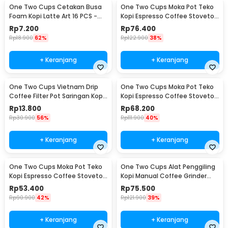
One Two Cups Cetakan Busa
One Two Cups Moka Pot Teko
Foam Kopi Latte Art 16 PCS -
Kopi Espresso Coffee Stovetop
JJYE01
6 Cup 300ml - Z20
Rp
7.200
Rp
76.400
Rp
18.900
62%
Rp
122.900
38%
+ Keranjang
+ Keranjang
One Two Cups Vietnam Drip
One Two Cups Moka Pot Teko
Coffee Filter Pot Saringan Kopi
Kopi Espresso Coffee Stovetop
180ml 8Q - LC1
4 Cup 200ml - Z20
Rp
13.800
Rp
68.200
Rp
30.900
56%
Rp
111.900
40%
+ Keranjang
+ Keranjang
One Two Cups Moka Pot Teko
One Two Cups Alat Penggiling
Kopi Espresso Coffee Stovetop
Kopi Manual Coffee Grinder
2 Cup 100ml - Z20
Wood - 16290
Rp
53.400
Rp
75.500
Rp
90.900
42%
Rp
121.900
39%
+ Keranjang
+ Keranjang