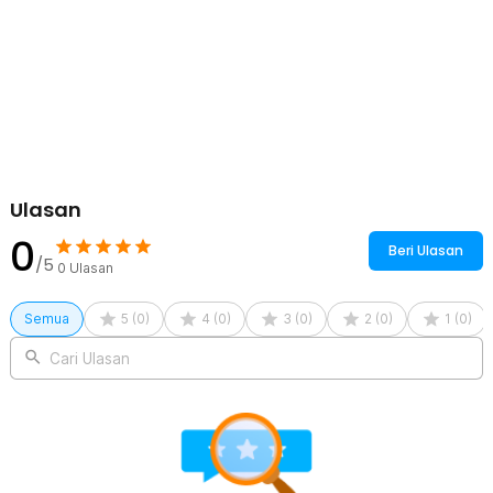
Rincian yang Anda dapatkan untuk pembelian produk ini:
1 x HEALTH Tempat Saringan Minyak Oil Strainer Pot Stainless
Steel 1.4L - G2103
Ulasan
0
Beri Ulasan
/5
0
Ulasan
Semua
5
(
0
)
4
(
0
)
3
(
0
)
2
(
0
)
1
(
0
)
Cari Ulasan