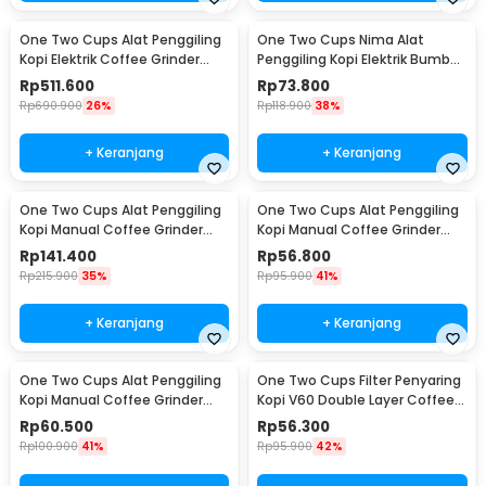
One Two Cups Alat Penggiling
One Two Cups Nima Alat
Kopi Elektrik Coffee Grinder
Penggiling Kopi Elektrik Bumbu
Adjustable - 600N
Coffee Grinder - NM-8300
Rp
511.600
Rp
73.800
Rp
690.900
26%
Rp
118.900
38%
+ Keranjang
+ Keranjang
One Two Cups Alat Penggiling
One Two Cups Alat Penggiling
Kopi Manual Coffee Grinder
Kopi Manual Coffee Grinder
Wood 30g - CW85532
160ml - CF012
Rp
141.400
Rp
56.800
Rp
215.900
35%
Rp
95.900
41%
+ Keranjang
+ Keranjang
One Two Cups Alat Penggiling
One Two Cups Filter Penyaring
Kopi Manual Coffee Grinder
Kopi V60 Double Layer Coffee
Adjustable - RHNHA0176
Filter - FS-40S
Rp
60.500
Rp
56.300
Rp
100.900
41%
Rp
95.900
42%