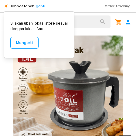
Jabodetabek
ganti
Order Tracking
Alat Kopi
Silakan ubah lokasi store sesuai
dengan lokasi Anda.
Mengerti