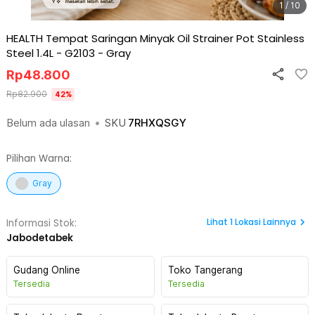
1 / 10
HEALTH Tempat Saringan Minyak Oil Strainer Pot Stainless
Steel 1.4L - G2103
-
Gray
Rp
48.800
Rp
82.900
42
%
Belum ada ulasan
•
SKU
7RHXQSGY
Pilihan Warna:
Gray
Lihat
1
Lokasi Lainnya
Informasi Stok:
Jabodetabek
Gudang Online
Toko Tangerang
Tersedia
Tersedia