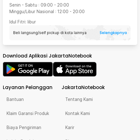
Senin - Sabtu
:
09:00
-
20:00
Minggu/Libur Nasional
:
12:00
-
20:00
Idul Fitri
: libur
Selengkapnya
Beli langsung/self pickup di kota lainnya
Download Aplikasi JakartaNotebook
Layanan Pelanggan
JakartaNotebook
Bantuan
Tentang Kami
Klaim Garansi Produk
Kontak Kami
Biaya Pengiriman
Karir