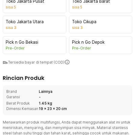
Toko Jakarta Pusat
Toko Jakarta Barat
sisa
5
sisa
5
Toko Jakarta Utara
Toko Cikupa
sisa
3
sisa
3
Pick n Go Bekasi
Pick n Go Depok
Pre-Order
Pre-Order
Tersedia bayar di tempat (COD)
Rincian Produk
Brand
Lainnya
Garansi
-
Berat Produk
1.45 kg
Dimensi Kemasan
19
x
23
x
20
cm
Menawarkan produk multifungsi, Anda dapat menggunakan alat ini untuk
meniriskan, menyaring, dan menyimpan sisa minyak. Material stainless
steel tahan suhu tinggi dan tahan karat, sehingga cocok untuk makanan.