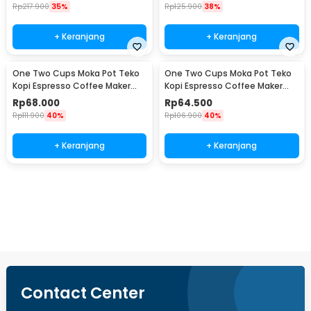
Rp
217.900
35%
Rp
125.900
38%
+ Keranjang
+ Keranjang
One Two Cups Moka Pot Teko
One Two Cups Moka Pot Teko
Kopi Espresso Coffee Maker
Kopi Espresso Coffee Maker
Stovetop 4 Cup 200ml - Z21
Stovetop 2 Cup 100ml - Z21
Rp
68.000
Rp
64.500
Rp
111.900
40%
Rp
106.900
40%
+ Keranjang
+ Keranjang
Beli Sekarang
Contact Center