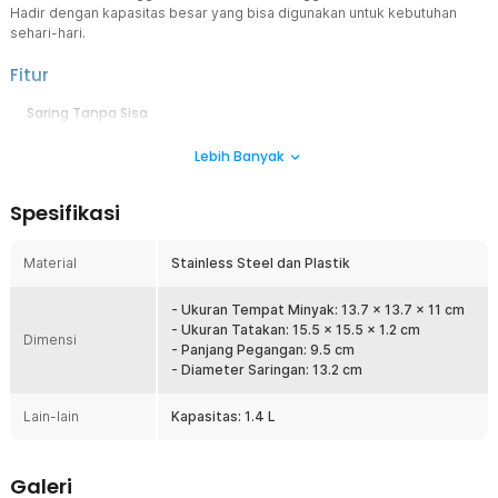
Hadir dengan kapasitas besar yang bisa digunakan untuk kebutuhan
sehari-hari.
Fitur
Saring Tanpa Sisa
Tak ada lagi minyak yang keruh karena sisa makanan. Saringan
Lebih Banyak
minyak ini menggunakan mesh yang mampu membersihkan sisa
makanan secara maksimal. Kini Anda bisa langsung menggunakan
kembali minyak untuk memasak.
Spesifikasi
Simpan Minyak untuk Sehari-hari
Menawarkan ukuran besar, saringan minyak ini bisa Anda gunakan
Material
Stainless Steel dan Plastik
untuk menyimpan sisa minyak setelah menggoreng aneka
hidangan. Anda juga dapat menggunakannya untuk meniriskan
makanan setelah digoreng.
- Ukuran Tempat Minyak: 13.7 x 13.7 x 11 cm
- Ukuran Tatakan: 15.5 x 15.5 x 1.2 cm
Stainless Steel Anti Karat dan Higienis
Dimensi
- Panjang Pegangan: 9.5 cm
Terbuat dari stainless steel, saringan minyak ini tidak mudah
- Diameter Saringan: 13.2 cm
berkarat meski digunakan untuk menyimpan berbagai jenis
makanan. Lebih higienis dengan permukaan yang tidak berpori,
Lain-lain
Kapasitas: 1.4 L
sehingga mudah dibersihkan dan tidak menyerap bau.
Kelengkapan Produk
Galeri