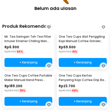
Belum ada ulasan
Produk Rekomendasi
Mr. Tea Saringan Teh Tea Filter
One Two Cups Alat Penggiling
Infuser Strainer Chilling Man
Kopi Manual Coffee Grinder
Silicon - MR03
Portable - WFCG9800
Rp
6.900
Rp
59.600
Rp
18.900
64%
Rp
99.900
41%
+ Keranjang
+ Keranjang
One Two Cups Coffee Portable
One Two Cups Kertas
Maker Manual Hand Press
Penyaring Kopi Coffee Drip Bag
Espresso 300ml - T35066
Paper Filter 50PCS - T111
Rp
189.200
Rp
23.700
Rp
286.900
35%
Rp
45.900
49%
+ Keranjang
+ Keranjang