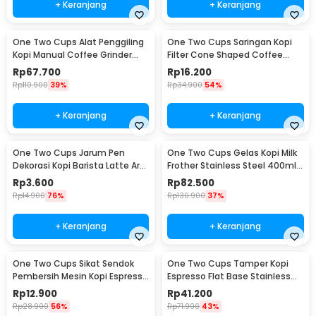
+ Keranjang
+ Keranjang
One Two Cups Alat Penggiling
One Two Cups Saringan Kopi
Kopi Manual Coffee Grinder
Filter Cone Shaped Coffee
Adjustable - CF4146
Dripper 1 PCS - K741
Rp
67.700
Rp
16.200
Rp
110.900
39%
Rp
34.900
54%
+ Keranjang
+ Keranjang
One Two Cups Jarum Pen
One Two Cups Gelas Kopi Milk
Dekorasi Kopi Barista Latte Art
Frother Stainless Steel 400ml -
Needle 13cm - F3F27
WZ0011
Rp
3.600
Rp
82.500
Rp
14.900
76%
Rp
130.900
37%
+ Keranjang
+ Keranjang
One Two Cups Sikat Sendok
One Two Cups Tamper Kopi
Pembersih Mesin Kopi Espresso
Espresso Flat Base Stainless
2in1 - 8809
Steel 51mm - SS51
Rp
12.900
Rp
41.200
Rp
28.900
56%
Rp
71.900
43%