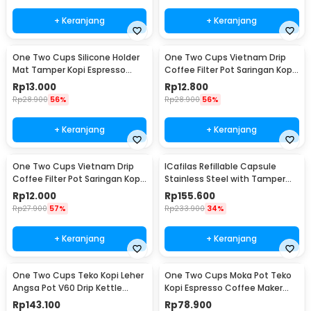
+ Keranjang
+ Keranjang
One Two Cups Silicone Holder
One Two Cups Vietnam Drip
Mat Tamper Kopi Espresso
Coffee Filter Pot Saringan Kopi
Barista - 0310
124ml 7Q - LC1
Rp
13.000
Rp
12.800
Rp
28.900
56%
Rp
28.900
56%
+ Keranjang
+ Keranjang
One Two Cups Vietnam Drip
ICafilas Refillable Capsule
Coffee Filter Pot Saringan Kopi
Stainless Steel with Tamper
114ml 6Q - LC1
for Nespresso - F456
Rp
12.000
Rp
155.600
Rp
27.900
57%
Rp
233.900
34%
+ Keranjang
+ Keranjang
One Two Cups Teko Kopi Leher
One Two Cups Moka Pot Teko
Angsa Pot V60 Drip Kettle
Kopi Espresso Coffee Maker
960ml - RF-15
Stovetop 6 Cup 300ml - Z21
Rp
143.100
Rp
78.900