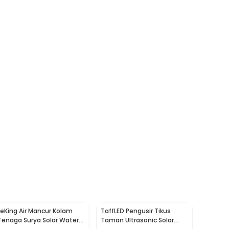
LeKing Air Mancur Kolam
TaffLED Pengusir Tikus
Tenaga Surya Solar Water
Taman Ultrasonic Solar