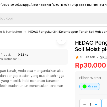
lat Kopi
umat (07:00 - 20:00), Sabtu - Minggu (08:00 - 20:00), Tutup pada Idul Fitri
Sele
an & Tumbuhan
HEDAO Pengukur 3in1 Kelembapan Tanah Soil Moist pH
:00 - 20:00), Sabtu - Minggu/ Libur Nasional (08:00 - 17:00)
Selengkapnya
:00 - 20:00), Sabtu - Minggu/ Libur Nasional (08:00 - 17:00)
HEDAO Peng
Selengkapnya
Soil Moist 
 (09:00-20:00), Minggu/Libur Nasional (12:00-20:00), Tutup pada Idul Fitri
Sele
 Produk
0.32 kg
 (09:00-20:00), Minggu/Libur Nasional (12:00-20:00), Tutup pada Idul Fitri
Sele
•
SK
5
1
Ulasan
nsi Kemasan
: -
Rp
30.000
pan tanah, Anda bisa mengandalkan alat
pel dan pengoperasian yang mudah sehingga
Pilihan Warna:
a yang memiliki hobi menanam tanaman
umat (07:00 - 20:00), Sabtu - Minggu (08:00 - 20:00), Tutup pada Idul Fitri
Sele
r lebih mudah untuk menentukan tanaman
Green
:00 - 20:00), Sabtu - Minggu/ Libur Nasional (08:00 - 17:00)
Selengkapnya
:00 - 20:00), Sabtu - Minggu/ Libur Nasional (08:00 - 17:00)
Selengkapnya