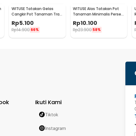
n
WITUSE Tatakan Gelas
WITUSE Alas Tatakan Pot
Cangkir Pot Tanaman Tray
Tanaman Minimalis Persegi
Bamboo Coaster 85mm -
Panjang Bamboo Tray
Rp
5.100
Rp
10.100
EQF301
175x88x10mm - EQF301
Rp
14.900
Rp
23.900
66%
58%
ook
Ikuti Kami
Tiktok
Instagram