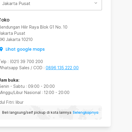
Jakarta Pusat
Toko
Bendungan Hilir Raya Blok G1 No. 10
Jakarta Pusat
DKI Jakarta
10210
Lihat google maps
Telp
:
(021) 39 700 200
Whatsapp Sales / COD
:
0896 135 222 00
Jam buka:
Senin - Sabtu
:
09:00
-
20:00
Minggu/Libur Nasional
:
12:00
-
20:00
Idul Fitri
: libur
Selengkapnya
Beli langsung/self pickup di kota lainnya