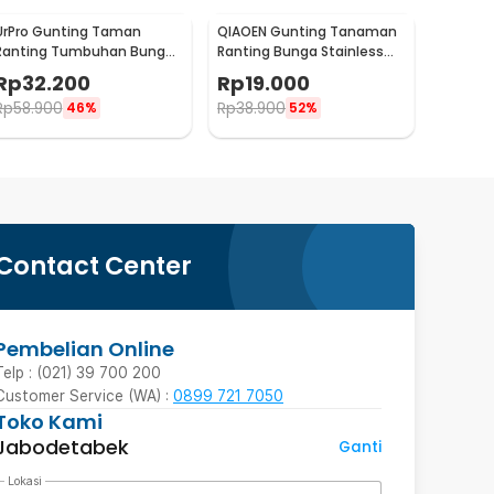
UrPro Gunting Taman
QIAOEN Gunting Tanaman
Ranting Tumbuhan Bunga
Ranting Bunga Stainless
Pruning Scissors 25mm -
Steel Pruning Scissors - SK-
Rp
32.200
Rp
19.000
SK5
6
Rp
58.900
Rp
38.900
46%
52%
Contact Center
Pembelian Online
Telp : (021) 39 700 200
Customer Service (WA) :
0899 721 7050
Toko Kami
Jabodetabek
Ganti
Lokasi