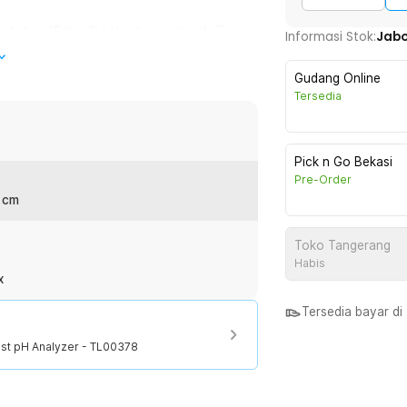
atahari (9 level), kelembapan tanah (5
Informasi Stok:
Jab
masi yang Anda butuhkan untuk menjaga
Gudang Online
Tersedia
n alat ini Anda akan tahu tingkat
t melakukan penyiraman, sangat
 tidak memerlukan baterai, jadi bisa
Pick n Go Bekasi
Pre-Order
7 cm
ini awet dan tahan untuk penggunaan
ragam tidak akan merusak kondisi
Toko Tangerang
Habis
x
Tersedia bayar d
:
st pH Analyzer - TL00378
st pH Analyzer - TL00378