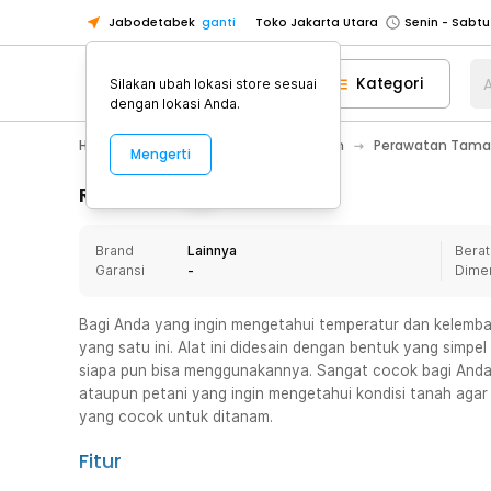
Jabodetabek
ganti
Toko Jakarta Utara
Toko Tangerang
Kategori
A
Silakan ubah lokasi store sesuai
Toko Cikupa
dengan lokasi Anda.
Pick n Go Jakarta Barat
Senin - J
Home Appliance
Perawatan Rumah
Perawatan Tam
Mengerti
Pick n Go Bekasi
Senin - Jumat (08
Pick n Go Depok
Senin - Jumat (08
Rincian Produk
Toko Jakarta Pusat
Senin - Sabtu
Brand
Lainnya
Berat
Toko Jakarta Barat
Senin - Sabtu
Garansi
-
Dime
Toko Jakarta Utara
Toko Tangerang
Bagi Anda yang ingin mengetahui temperatur dan kelemba
yang satu ini. Alat ini didesain dengan bentuk yang sim
Toko Cikupa
siapa pun bisa menggunakannya. Sangat cocok bagi And
Pick n Go Jakarta Barat
Senin - J
ataupun petani yang ingin mengetahui kondisi tanah aga
yang cocok untuk ditanam.
Pick n Go Bekasi
Senin - Jumat (08
Pick n Go Depok
Senin - Jumat (08
Fitur