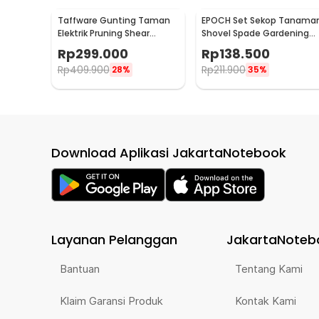
Taffware Gunting Taman
EPOCH Set Sekop Tanama
Elektrik Pruning Shear
Shovel Spade Gardening
Scissors 48Vf 1500mAh -
Tools 10 PCS - LXY55
Rp
299.000
Rp
138.500
VIO48
Rp
409.900
Rp
211.900
28%
35%
Download Aplikasi JakartaNotebook
Layanan Pelanggan
JakartaNoteb
Bantuan
Tentang Kami
Klaim Garansi Produk
Kontak Kami