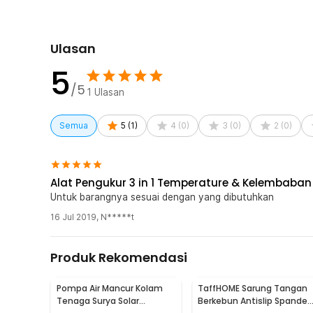
Ulasan
5
/5
1
Ulasan
Semua
5
(
1
)
4
(
0
)
3
(
0
)
2
(
0
)
Alat Pengukur 3 in 1 Temperature & Kelembaba
Untuk barangnya sesuai dengan yang dibutuhkan
16 Jul 2019
,
N*****t
Produk Rekomendasi
Pompa Air Mancur Kolam
TaffHOME Sarung Tangan
Tenaga Surya Solar
Berkebun Antislip Spandex