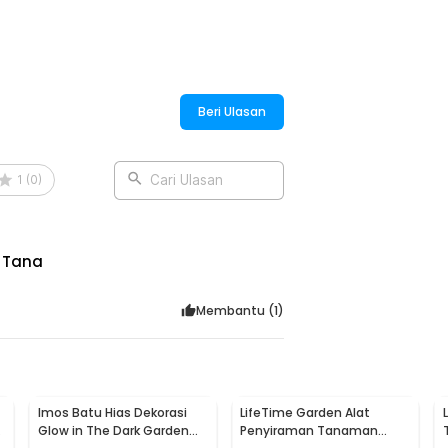
Beri Ulasan
1
(
0
)
Cari Ulasan
n Tana
Membantu (
1
)
Imos Batu Hias Dekorasi
LifeTime Garden Alat
Glow in The Dark Garden
Penyiraman Tanaman