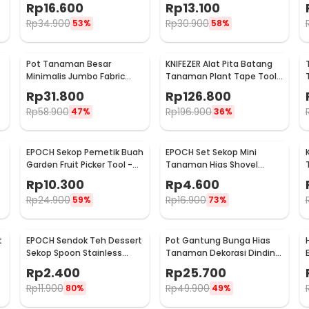
Stone 100 PCS - HC0043
Otomatis Micro Drip 2 PCS -
Rp
16.600
Rp
13.100
95109
Rp
34.900
Rp
30.900
53%
58%
Pot Tanaman Besar
KNIFEZER Alat Pita Batang
Minimalis Jumbo Fabric
Tanaman Plant Tape Tool
Breathable - DFT24
Tapener Machine - VK20
Rp
31.800
Rp
126.800
Rp
58.900
Rp
196.900
47%
36%
EPOCH Sekop Pemetik Buah
EPOCH Set Sekop Mini
Garden Fruit Picker Tool -
Tanaman Hias Shovel
A47
Spade Gardening Tools 3
Rp
10.300
Rp
4.600
PCS - LXY549
Rp
24.900
Rp
16.900
59%
73%
t
EPOCH Sendok Teh Dessert
Pot Gantung Bunga Hias
Sekop Spoon Stainless
Tanaman Dekorasi Dinding
0
Steel 1 PCS Round - LXY550
Vertical Garden 9 Slot -
Rp
2.400
Rp
25.700
HY001-GR-5
Rp
11.900
Rp
49.900
80%
49%