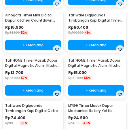
Aihogard Timer Mini Digital
Taffware Digipounds
Dapur Kitchen Countdown
Timbangan Kopi Digital Timer
Timer - II5
Coffee Scale 0.1g 5kg - MS-K07
Rp
18.900
Rp
60.400
Rp
38.900
52%
Rp
100.900
41%
+ Keranjang
+ Keranjang
TaffHOME Timer Masak Dapur
TaffHOME Timer Masak Dapur
Digital Magnetic Alarm Kitchen
Digital Magnetic Alarm Kitchen
Countdown - JS-113
Countdown - T10
Rp
12.700
Rp
15.000
Rp
28.900
57%
Rp
32.900
55%
+ Keranjang
+ Keranjang
Taffware Digipounds
MYSG Timer Masak Dapur
Timbangan Kopi Digital Coffee
Mechanical Rotary Kettle
Scale 3kg 0.1-1g - EK6002
Kitchen Countdown - M-63
Rp
74.400
Rp
24.900
Rp
119.900
38%
Rp
47.900
49%