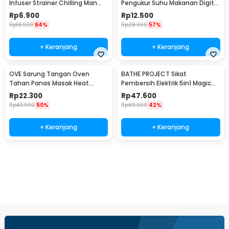
Infuser Strainer Chilling Man
Pengukur Suhu Makanan Digital
Silicon - MR03
Daging Kopi Susu - TP101
Rp
6.900
Rp
12.500
Rp
18.900
64%
Rp
28.900
57%
+ Keranjang
+ Keranjang
OVE Sarung Tangan Oven
BATHE PROJECT Sikat
Tahan Panas Masak Heat
Pembersih Elektrik 5in1 Magic
Resistant Gloves - 540F
Brush Rechargeable - WQ8110
Rp
22.300
Rp
47.600
Rp
43.900
50%
Rp
80.900
42%
+ Keranjang
+ Keranjang
Beli Sekarang