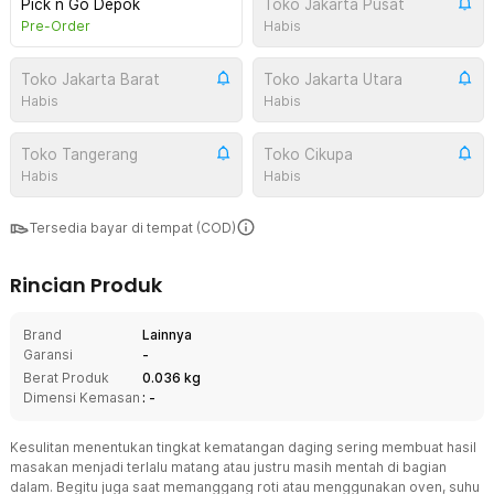
Pick n Go Depok
Toko Jakarta Pusat
Pre-Order
Habis
Toko Jakarta Barat
Toko Jakarta Utara
Habis
Habis
Toko Tangerang
Toko Cikupa
Habis
Habis
Tersedia bayar di tempat (COD)
Rincian Produk
Brand
Lainnya
Garansi
-
Berat Produk
0.036 kg
Dimensi Kemasan
: -
Kesulitan menentukan tingkat kematangan daging sering membuat hasil
masakan menjadi terlalu matang atau justru masih mentah di bagian
dalam. Begitu juga saat memanggang roti atau menggunakan oven, suhu