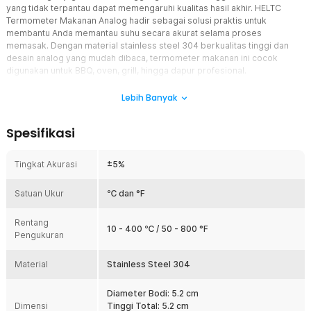
yang tidak terpantau dapat memengaruhi kualitas hasil akhir. HELTC
Termometer Makanan Analog hadir sebagai solusi praktis untuk
membantu Anda memantau suhu secara akurat selama proses
memasak. Dengan material stainless steel 304 berkualitas tinggi dan
desain analog yang mudah dibaca, termometer makanan ini cocok
digunakan untuk BBQ, oven, grill, hingga dapur profesional.
Fitur
Lebih Banyak
Tampilan Suhu Jelas dan Anti Kabut
Spesifikasi
Termometer makanan dilengkapi kaca tahan panas dengan fitur anti
embun sehingga angka suhu tetap terlihat jelas meskipun berada di
lingkungan panas dan beruap. Anda tidak perlu membuka oven
Tingkat Akurasi
±5%
berulang kali hanya untuk memastikan suhu. Hal ini membantu
menjaga kestabilan panas sekaligus meningkatkan efisiensi proses
Satuan Ukur
℃ dan °F
memasak. Cocok digunakan sebagai termometer oven maupun
termometer BBQ sehari-hari.
Rentang
Akurasi Pengukuran yang Stabil
10 - 400 ℃ / 50 - 800 °F
Pengukuran
Dengan tingkat akurasi hingga ±5%, alat ini mampu memberikan
pembacaan suhu yang konsisten untuk membantu menghasilkan
Material
Stainless Steel 304
makanan dengan tingkat kematangan yang tepat. Informasi suhu
yang akurat sangat penting saat memanggang steak, ayam, ikan,
maupun membuat roti. Pengukuran yang lebih terkontrol membantu
Diameter Bodi: 5.2 cm
Dimensi
mengurangi risiko makanan gosong atau kurang matang. Sebagai
Tinggi Total: 5.2 cm