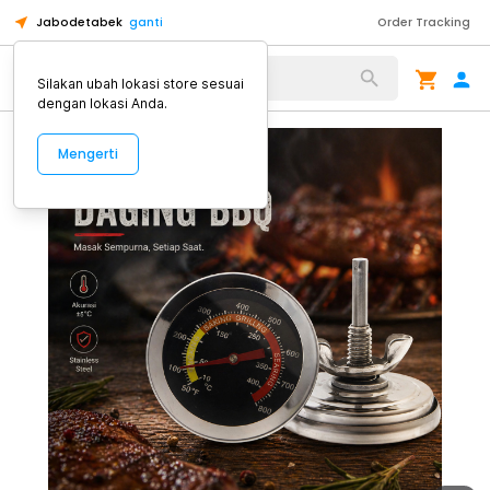
Jabodetabek
ganti
Order Tracking
Alat Kopi
Silakan ubah lokasi store sesuai
dengan lokasi Anda.
Mengerti