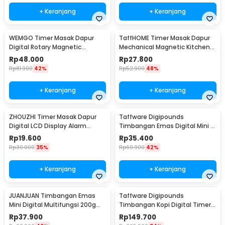
+ Keranjang
+ Keranjang
WEMGO Timer Masak Dapur
TaffHOME Timer Masak Dapur
Digital Rotary Magnetic
Mechanical Magnetic Kitchen
Kitchen Countdown - H-217
Countdown - QR-60
Rp
48.000
Rp
27.800
Rp
81.900
42%
Rp
52.900
48%
+ Keranjang
+ Keranjang
ZHOUZHI Timer Masak Dapur
Taffware Digipounds
Digital LCD Display Alarm
Timbangan Emas Digital Mini 7
Kitchen Countdown - ZK-2206
Units 0.01g 500g - CX-88
Rp
19.600
Rp
35.400
Rp
30.000
35%
Rp
60.900
42%
+ Keranjang
+ Keranjang
JUANJUAN Timbangan Emas
Taffware Digipounds
Mini Digital Multifungsi 200g
Timbangan Kopi Digital Timer
0.01g - ATP136
Coffee Scale 2kg 0.1g - CN668
Rp
37.900
Rp
149.700