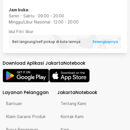
Jam buka:
Senin - Sabtu
:
09:00
-
20:00
Minggu/Libur Nasional
:
12:00
-
20:00
Idul Fitri
: libur
Selengkapnya
Beli langsung/self pickup di kota lainnya
Download Aplikasi JakartaNotebook
Layanan Pelanggan
JakartaNotebook
Bantuan
Tentang Kami
Klaim Garansi Produk
Kontak Kami
Biaya Pengiriman
Karir