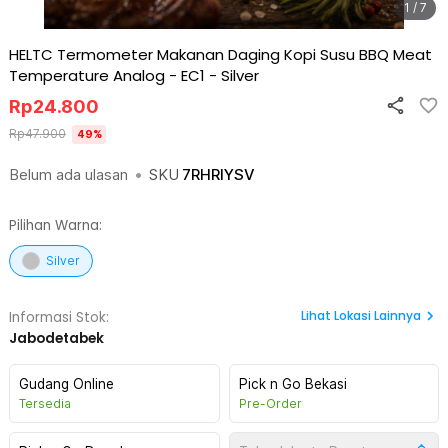
1 / 7
HELTC Termometer Makanan Daging Kopi Susu BBQ Meat
Temperature Analog - EC1
-
Silver
Rp
24.800
Rp
47.900
49
%
Belum ada ulasan
•
SKU
7RHRIYSV
Pilihan Warna:
Silver
Lihat
Lokasi Lainnya
Informasi Stok:
Jabodetabek
Gudang Online
Pick n Go Bekasi
Tersedia
Pre-Order