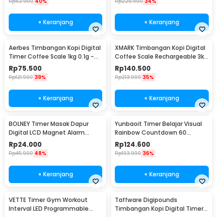
Rp
62.900
40%
Rp
225.900
34%
+ Keranjang
+ Keranjang
Aerbes Timbangan Kopi Digital
XMARK Timbangan Kopi Digital
Timer Coffee Scale 1kg 0.1g -
Coffee Scale Rechargeable 3kg
CX1000G
0.1g - CX-3
Rp
75.500
Rp
140.500
Rp
121.900
39%
Rp
213.900
35%
+ Keranjang
+ Keranjang
BOLNEY Timer Masak Dapur
Yunbaoit Timer Belajar Visual
Digital LCD Magnet Alarm
Rainbow Countdown 60
Kitchen Countdown - ST5026
Minutes - VT01
Rp
24.000
Rp
124.600
Rp
45.900
48%
Rp
193.900
36%
+ Keranjang
+ Keranjang
VETTE Timer Gym Workout
Taffware Digipounds
Interval LED Programmable
Timbangan Kopi Digital Timer