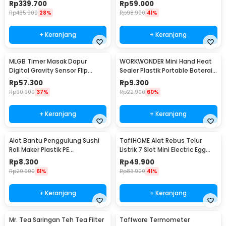
Remote Control - VT-40
Coffee Scale 0.1g 3kg - MS-K07
Rp
339.700
Rp
59.000
Rp
465.900
28%
Rp
98.900
41%
+ Keranjang
+ Keranjang
MLGB Timer Masak Dapur
WORKWONDER Mini Hand Heat
Digital Gravity Sensor Flip
Sealer Plastik Portable Baterai
Kitchen Countdown - CT10
AA - LX2000A
Rp
57.300
Rp
9.300
Rp
90.900
37%
Rp
22.900
60%
+ Keranjang
+ Keranjang
Alat Bantu Penggulung Sushi
TaffHOME Alat Rebus Telur
Roll Maker Plastik PE
Listrik 7 Slot Mini Electric Egg
22x20.5x0.1cm - E1119
Cooker 350W - YS-203
Rp
8.300
Rp
49.900
Rp
20.900
61%
Rp
83.900
41%
+ Keranjang
+ Keranjang
Mr. Tea Saringan Teh Tea Filter
Taffware Termometer