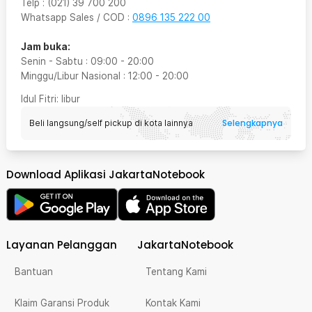
Telp
:
(021) 39 700 200
Whatsapp Sales / COD
:
0896 135 222 00
Jam buka:
Senin - Sabtu
:
09:00
-
20:00
Minggu/Libur Nasional
:
12:00
-
20:00
Idul Fitri
: libur
Selengkapnya
Beli langsung/self pickup di kota lainnya
Download Aplikasi JakartaNotebook
Layanan Pelanggan
JakartaNotebook
Bantuan
Tentang Kami
Klaim Garansi Produk
Kontak Kami