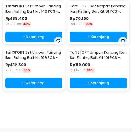
TaffSPORT Set Umpan Pancing
TaffSPORT Set Umpan Pancing
Ikan Fishing Bait Kit 140 PCS -
Ikan Fishing Bait Kit 91 PCS -
DWS250-E
DWS250-F
Rp
168.400
Rp
70.100
Rp
249.900
33%
Rp
113.900
39%
+ Keranjang
+ Keranjang
TaffSPORT Set Umpan Pancing
TaffSPORT Umpan Pancing Ikan
Ikan Fishing Bait Kit 109 PCS -
Set Fishing Bait Kit 101 PCS -
DWS250-G
DWS250-H
Rp
132.500
Rp
119.000
Rp
203.900
36%
Rp
185.900
36%
+ Keranjang
+ Keranjang
Beli Sekarang