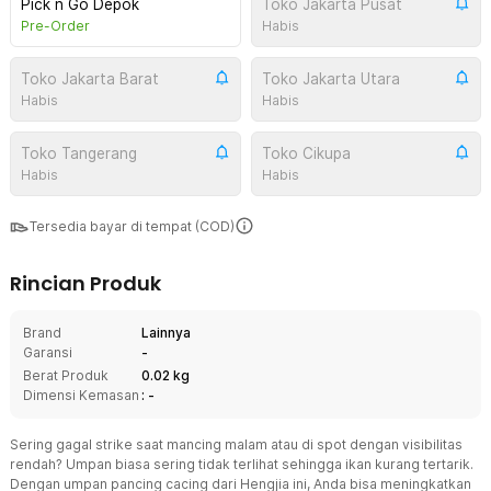
Pick n Go Depok
Toko Jakarta Pusat
Pre-Order
Habis
Toko Jakarta Barat
Toko Jakarta Utara
Habis
Habis
Toko Tangerang
Toko Cikupa
Habis
Habis
Tersedia bayar di tempat (COD)
Rincian Produk
Brand
Lainnya
Garansi
-
Berat Produk
0.02 kg
Dimensi Kemasan
: -
Sering gagal strike saat mancing malam atau di spot dengan visibilitas
rendah? Umpan biasa sering tidak terlihat sehingga ikan kurang tertarik.
Dengan umpan pancing cacing dari Hengjia ini, Anda bisa meningkatkan