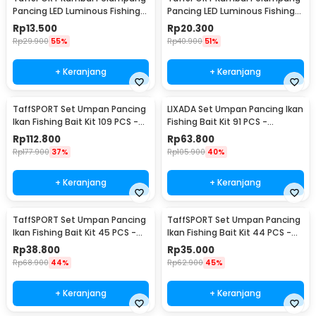
Pancing LED Luminous Fishing
Pancing LED Luminous Fishing
Float 1 PCS - YD03
Float 1 PCS - DS-10
Rp
13.500
Rp
20.300
Rp
29.900
55%
Rp
40.900
51%
+ Keranjang
+ Keranjang
TaffSPORT Set Umpan Pancing
LIXADA Set Umpan Pancing Ikan
Ikan Fishing Bait Kit 109 PCS -
Fishing Bait Kit 91 PCS -
DWS250-A
DWS250-B
Rp
112.800
Rp
63.800
Rp
177.900
37%
Rp
105.900
40%
+ Keranjang
+ Keranjang
TaffSPORT Set Umpan Pancing
TaffSPORT Set Umpan Pancing
Ikan Fishing Bait Kit 45 PCS -
Ikan Fishing Bait Kit 44 PCS -
DWS250-C
DWS250-D
Rp
38.800
Rp
35.000
Rp
68.900
44%
Rp
62.900
45%
+ Keranjang
+ Keranjang