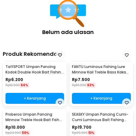
Belum ada ulasan
Produk Rekomendasi
TaffSPORT Umpan Pancing
FANTU Luminous Fishing Lure
Kodok Double Hook Bait Fishing
Minnow Kail Treble Bass Kakap
Lure 6cm - UMK01
8.5cm 8g - LB
Rp
6.200
Rp
7.500
Rp
16.900
64%
Rp
19.900
63%
+ Keranjang
+ Keranjang
Proberos Umpan Pancing
SEASKY Umpan Pancing Cumi-
Minnow Treble Hook Bait Fish
Cumi Luminous Bait Fishing
Lure 11cm 1 PCS - PB333
Lure 10cm 10 PCS
Rp
10.000
Rp
19.700
Rp
23.900
59%
Rp
39.900
51%