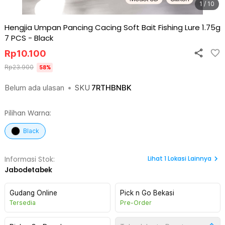
1 / 10
Hengjia Umpan Pancing Cacing Soft Bait Fishing Lure 1.75g
7 PCS
-
Black
Rp
10.100
Rp
23.900
58
%
Belum ada ulasan
•
SKU
7RTHBNBK
Pilihan Warna:
Black
Lihat
1
Lokasi Lainnya
Informasi Stok:
Jabodetabek
Gudang Online
Pick n Go Bekasi
Tersedia
Pre-Order