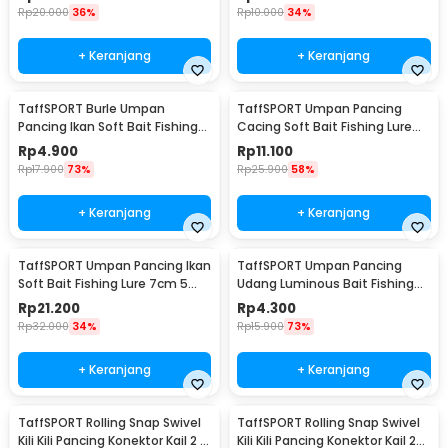
Rp
20.000
36%
Rp
10.000
34%
+ Keranjang
+ Keranjang
TaffSPORT Burle Umpan
TaffSPORT Umpan Pancing
Pancing Ikan Soft Bait Fishing
Cacing Soft Bait Fishing Lure
Lure 7cm 10PCS - L72
1.75g 7 PCS
Rp
4.900
Rp
11.100
Rp
17.900
73%
Rp
25.900
58%
+ Keranjang
+ Keranjang
TaffSPORT Umpan Pancing Ikan
TaffSPORT Umpan Pancing
Soft Bait Fishing Lure 7cm 5
Udang Luminous Bait Fishing
PCS - TY-BA58
Lure 8cm
Rp
21.200
Rp
4.300
Rp
32.000
34%
Rp
15.900
73%
+ Keranjang
+ Keranjang
TaffSPORT Rolling Snap Swivel
TaffSPORT Rolling Snap Swivel
Kili Kili Pancing Konektor Kail 2 8
Kili Kili Pancing Konektor Kail 2