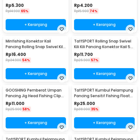
PCS - S20
10 PCS - S20
Rp
5.300
Rp
4.200
Rp
14.900
65%
Rp
15.900
74%
+ Keranjang
+ Keranjang
Minfishing Konektor Kail
TaffSPORT Rolling Snap Swivel
Pancing Rolling Snap Swivel Kili
Kili Kili Pancing Konektor Kail 50
100 PCS 6# - YH12
PCS Size 12 - MRH10
Rp
16.400
Rp
11.700
Rp
34.900
54%
Rp
26.900
57%
+ Keranjang
+ Keranjang
GOOSHING Pemberat Umpan
TaffSPORT Kumbul Pelampung
Pancing Jig Head Fishing Clip
Pancing Sensitif Fishing Float
0.2-2g 106 PCS
10 PCS - P016
Rp
11.000
Rp
25.000
Rp
25.900
58%
Rp
38.000
35%
+ Keranjang
+ Keranjang
TaffSPORT Kumbul Pelampung
TaffSPORT Kumbul Pelampung