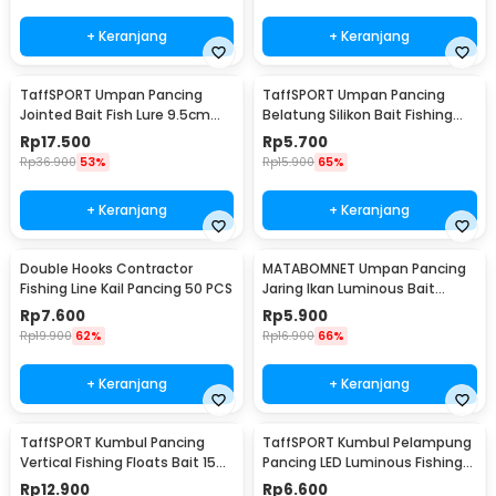
+ Keranjang
+ Keranjang
TaffSPORT Umpan Pancing
TaffSPORT Umpan Pancing
Jointed Bait Fish Lure 9.5cm
Belatung Silikon Bait Fishing
20g 1 PCS - VSJ06-4
Lure 2cm 50 PCS - WD-160
Rp
17.500
Rp
5.700
Rp
36.900
53%
Rp
15.900
65%
+ Keranjang
+ Keranjang
Double Hooks Contractor
MATABOMNET Umpan Pancing
Fishing Line Kail Pancing 50 PCS
Jaring Ikan Luminous Bait
Fishing Lure 95 cm - 10118
Rp
7.600
Rp
5.900
Rp
19.900
62%
Rp
16.900
66%
+ Keranjang
+ Keranjang
TaffSPORT Kumbul Pancing
TaffSPORT Kumbul Pelampung
Vertical Fishing Floats Bait 15
Pancing LED Luminous Fishing
PCS - P0015
Float 2 PCS - NT-02
Rp
12.900
Rp
6.600