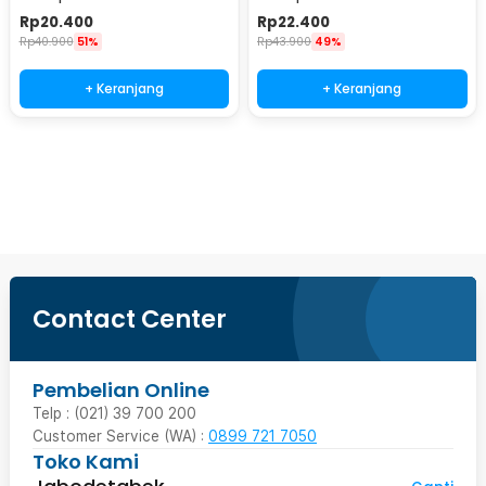
Silicone Gel M - KYL
Silicone Gel L - KYL
Rp
20.400
Rp
22.400
Rp
40.900
51%
Rp
43.900
49%
+ Keranjang
+ Keranjang
Beli Sekarang
Contact Center
Pembelian Online
Telp : (021) 39 700 200
Customer Service (WA) :
0899 721 7050
Toko Kami