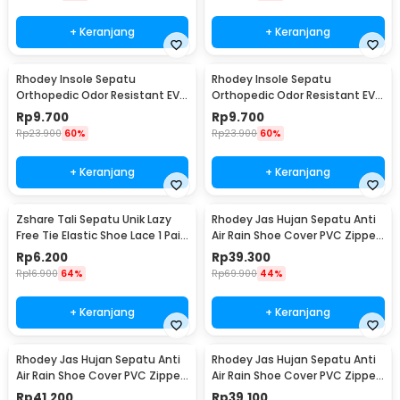
+ Keranjang
+ Keranjang
Rhodey Insole Sepatu
Rhodey Insole Sepatu
Orthopedic Odor Resistant EVA
Orthopedic Odor Resistant EVA
Foam 41 - Y3Y27
Foam 42 - Y3Y27
Rp
9.700
Rp
9.700
Rp
23.900
60%
Rp
23.900
60%
+ Keranjang
+ Keranjang
Zshare Tali Sepatu Unik Lazy
Rhodey Jas Hujan Sepatu Anti
Free Tie Elastic Shoe Lace 1 Pair
Air Rain Shoe Cover PVC Zipper
- T10
Reflector XL - H-212
Rp
6.200
Rp
39.300
Rp
16.900
64%
Rp
69.900
44%
+ Keranjang
+ Keranjang
Rhodey Jas Hujan Sepatu Anti
Rhodey Jas Hujan Sepatu Anti
Air Rain Shoe Cover PVC Zipper
Air Rain Shoe Cover PVC Zipper
Reflector S - H-212
Reflector M - H-212
Rp
41.200
Rp
39.100