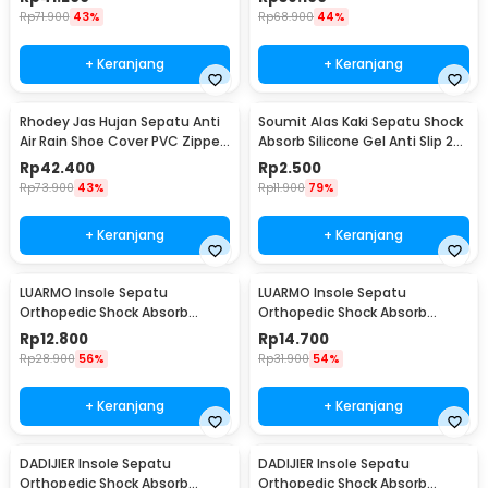
Rp
71.900
43%
Rp
68.900
44%
+ Keranjang
+ Keranjang
Rhodey Jas Hujan Sepatu Anti
Soumit Alas Kaki Sepatu Shock
Air Rain Shoe Cover PVC Zipper
Absorb Silicone Gel Anti Slip 2
Reflector L - H-212
PCS - MJ003
Rp
42.400
Rp
2.500
Rp
73.900
43%
Rp
11.900
79%
+ Keranjang
+ Keranjang
LUARMO Insole Sepatu
LUARMO Insole Sepatu
Orthopedic Shock Absorb
Orthopedic Shock Absorb
Cushioned EVA Foam M - L3
Cushioned EVA Foam L - L3
Rp
12.800
Rp
14.700
Rp
28.900
56%
Rp
31.900
54%
+ Keranjang
+ Keranjang
DADIJIER Insole Sepatu
DADIJIER Insole Sepatu
Orthopedic Shock Absorb
Orthopedic Shock Absorb