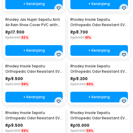
+ Keranjang
+ Keranjang
Rhodey Jas Hujan Sepatu Anti
Rhodey Insole Sepatu
Air Rain Shoe Cover PVC with
Orthopedic Odor Resistant EVA
Zipper XL - F-300
Foam 35 - Y3Y27
Rp
17.900
Rp
8.700
Rp
36.900
52%
Rp
21.900
61%
+ Keranjang
+ Keranjang
Rhodey Insole Sepatu
Rhodey Insole Sepatu
Orthopedic Odor Resistant EVA
Orthopedic Odor Resistant EVA
Foam 37 - Y3Y27
Foam 38 - Y3Y27
Rp
9.500
Rp
9.200
Rp
22.900
59%
Rp
22.900
60%
+ Keranjang
+ Keranjang
Rhodey Insole Sepatu
Rhodey Insole Sepatu
Orthopedic Odor Resistant EVA
Orthopedic Odor Resistant EVA
Foam 39 - Y3Y27
Foam 40 - Y3Y27
Rp
9.500
Rp
10.000
Rp
22.900
59%
Rp
23.900
59%