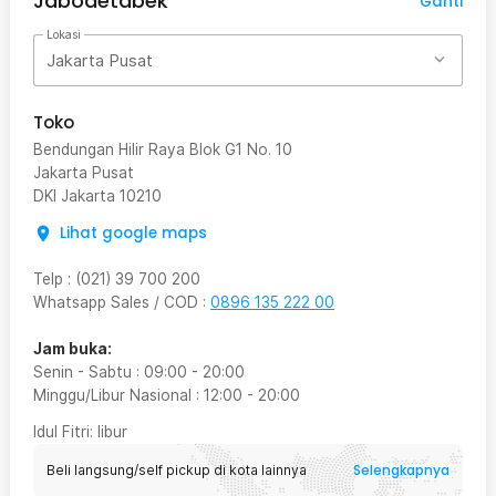
Jabodetabek
Ganti
Lokasi
Jakarta Pusat
Toko
Bendungan Hilir Raya Blok G1 No. 10
Jakarta Pusat
DKI Jakarta
10210
Lihat google maps
Telp
:
(021) 39 700 200
Whatsapp Sales / COD
:
0896 135 222 00
Jam buka:
Senin - Sabtu
:
09:00
-
20:00
Minggu/Libur Nasional
:
12:00
-
20:00
Idul Fitri
: libur
Selengkapnya
Beli langsung/self pickup di kota lainnya