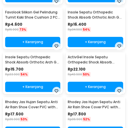
Favolook Silikon Gel Pelindung
Insole Sepatu Orthopedic
Tumit Kaki Shoe Cushion 2 PCS
Shock Absorb Orthotic Arch Gel
- Z166
Foam S - ZYD17
Rp
4.600
Rp
16.400
Rp
16.900
73%
Rp
34.900
54%
+ Keranjang
+ Keranjang
Insole Sepatu Orthopedic
ActivGel Insole Sepatu
Shock Absorb Orthotic Arch Gel
Orthopedic Shock Absorb
Foam L - ZYD17
Silicone Gel S
Rp
15.700
Rp
22.100
Rp
33.900
54%
Rp
43.900
50%
+ Keranjang
+ Keranjang
Rhodey Jas Hujan Sepatu Anti
Rhodey Jas Hujan Sepatu Anti
Air Rain Shoe Cover PVC with
Air Rain Shoe Cover PVC with
Zipper M - F-300
Zipper L - F-300
Rp
17.600
Rp
17.800
Rp
36.900
53%
Rp
36.900
52%