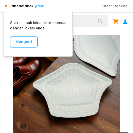
Jabodetabek
ganti
Order Tracking
Alat Kopi
Silakan ubah lokasi store sesuai
dengan lokasi Anda.
Mengerti