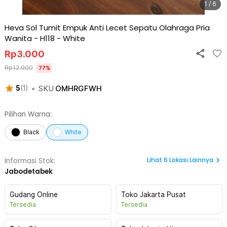
1 / 6
Heva Sol Tumit Empuk Anti Lecet Sepatu Olahraga Pria
Wanita - H118
-
White
Rp
3.000
Rp
12.900
77
%
•
SKU
OMHRGFWH
5
(
1
)
Pilihan Warna:
Black
White
Lihat
6
Lokasi Lainnya
Informasi Stok:
Jabodetabek
Gudang Online
Toko Jakarta Pusat
Tersedia
Tersedia