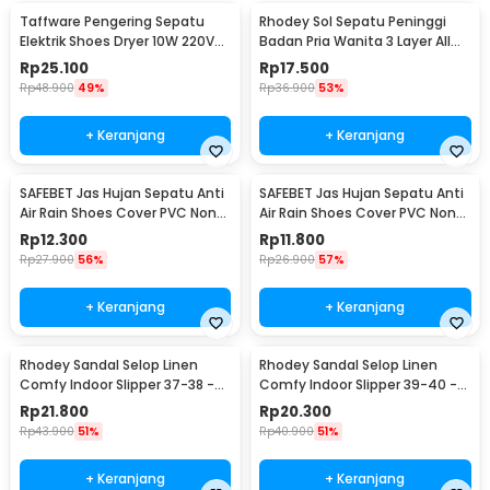
Taffware Pengering Sepatu
Rhodey Sol Sepatu Peninggi
Elektrik Shoes Dryer 10W 220V
Badan Pria Wanita 3 Layer All
EU Plug - TPS2
Size - C-728
Rp
25.100
Rp
17.500
Rp
48.900
49%
Rp
36.900
53%
+ Keranjang
+ Keranjang
SAFEBET Jas Hujan Sepatu Anti
SAFEBET Jas Hujan Sepatu Anti
Air Rain Shoes Cover PVC Non
Air Rain Shoes Cover PVC Non
Slip Strap M 37-39 - H-101
Slip Strap XL 42-43 - H-101
Rp
12.300
Rp
11.800
Rp
27.900
56%
Rp
26.900
57%
+ Keranjang
+ Keranjang
Rhodey Sandal Selop Linen
Rhodey Sandal Selop Linen
Comfy Indoor Slipper 37-38 -
Comfy Indoor Slipper 39-40 -
YT22
YT22
Rp
21.800
Rp
20.300
Rp
43.900
51%
Rp
40.900
51%
+ Keranjang
+ Keranjang