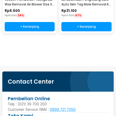
Wax Removal Air Blower Size S -
Auto Skin Tag Mole Removal Kit
V843
- LGV41
Rp
6.600
Rp
31.100
Rp
10.000
34%
Rp
57.900
47%
+ Keranjang
+ Keranjang
Beli Sekarang
Contact Center
Pembelian Online
Telp : (021) 39 700 200
Customer Service (WA) :
0899 721 7050
Toko Kami