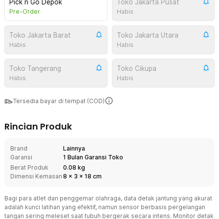
Pick n Go Depok
Toko Jakarta Pusat
Pre-Order
Habis
Toko Jakarta Barat
Toko Jakarta Utara
Habis
Habis
Toko Tangerang
Toko Cikupa
Habis
Habis
Tersedia bayar di tempat (COD)
Rincian Produk
Brand
Lainnya
Garansi
1 Bulan Garansi Toko
Berat Produk
0.08 kg
Dimensi Kemasan
8
x
3
x
18
cm
Bagi para atlet dan penggemar olahraga, data detak jantung yang akurat
adalah kunci latihan yang efektif, namun sensor berbasis pergelangan
tangan sering meleset saat tubuh bergerak secara intens. Monitor detak