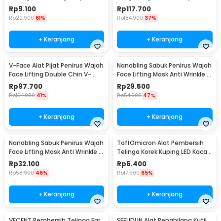
Correction - D-16
Dark Spot 5.5W - JT75
Rp
9.100
Rp
117.700
Rp
22.900
61%
Rp
184.900
37%
+ Keranjang
+ Keranjang
V-Face Alat Pijat Penirus Wajah
Nanabling Sabuk Penirus Wajah
Face Lifting Double Chin V-
Face Lifting Mask Anti Wrinkle M
Shaped - BYM-903S
- TZ20
Rp
97.700
Rp
29.500
Rp
164.900
41%
Rp
54.900
47%
+ Keranjang
+ Keranjang
Nanabling Sabuk Penirus Wajah
TaffOmicron Alat Pembersih
Face Lifting Mask Anti Wrinkle S
Telinga Korek Kuping LED Kaca
- TZ20
Pembesar - XY319
Rp
32.100
Rp
6.400
Rp
58.900
46%
Rp
17.900
65%
+ Keranjang
+ Keranjang
VECENT Pembersih Telinga Ear
SEFUDUN Alat Penghilang Kutil