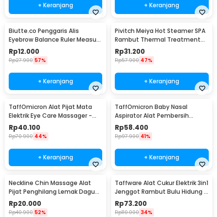
+ Keranjang
+ Keranjang
Biutte.co Penggaris Alis
Pivitch Meiya Hot Steamer SPA
Eyebrow Balance Ruler Measure
Rambut Thermal Treatment
Shaping Tool
Heated Cap - YZK1-II
Rp
12.000
Rp
31.200
Rp
27.900
57%
Rp
57.900
47%
+ Keranjang
+ Keranjang
TaffOmicron Alat Pijat Mata
TaffOmicron Baby Nasal
Elektrik Eye Care Massager -
Aspirator Alat Pembersih
XTK-018
Hidung Bayi - HD-8031
Rp
40.100
Rp
58.400
Rp
70.900
44%
Rp
97.900
41%
+ Keranjang
+ Keranjang
Neckline Chin Massage Alat
Taffware Alat Cukur Elektrik 3in1
Pijat Penghilang Lemak Dagu
Jenggot Rambut Bulu Hidung -
Rahang - A241
AG-818
Rp
20.000
Rp
73.200
Rp
40.900
52%
Rp
110.000
34%