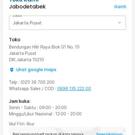
Jabodetabek
Ganti
Lokasi
Jakarta Pusat
Toko
Bendungan Hilir Raya Blok G1 No. 10
Jakarta Pusat
DKI Jakarta
10210
Lihat google maps
Telp
:
(021) 39 700 200
Whatsapp Sales / COD
:
0896 135 222 00
Jam buka:
Senin - Sabtu
:
09:00
-
20:00
Minggu/Libur Nasional
:
12:00
-
20:00
Idul Fitri
: libur
Selengkapnya
Beli langsung/self pickup di kota lainnya