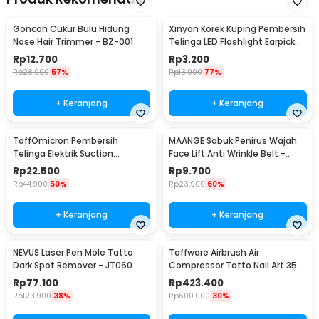
Goncon Cukur Bulu Hidung
Xinyan Korek Kuping Pembersih
Nose Hair Trimmer - BZ-001
Telinga LED Flashlight Earpick
Clean - XY3188
Rp
12.700
Rp
3.200
Rp
28.900
57%
Rp
13.900
77%
+ Keranjang
+ Keranjang
TaffOmicron Pembersih
MAANGE Sabuk Penirus Wajah
Telinga Elektrik Suction
Face Lift Anti Wrinkle Belt -
Vibration Waterproof - 842-1
TZ18
Rp
22.500
Rp
9.700
Rp
44.900
50%
Rp
23.900
60%
+ Keranjang
+ Keranjang
NEVUS Laser Pen Mole Tatto
Taffware Airbrush Air
Dark Spot Remover - JT060
Compressor Tatto Nail Art 35
PSI Dual Action - T-100
Rp
77.100
Rp
423.400
Rp
123.900
38%
Rp
600.000
30%