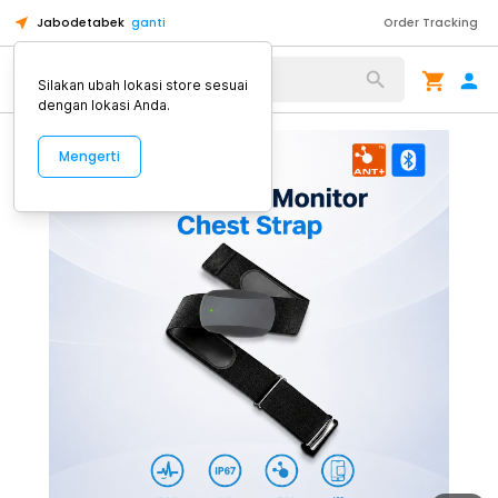
Jabodetabek
ganti
Order Tracking
Alat Kopi
Silakan ubah lokasi store sesuai
dengan lokasi Anda.
Mengerti