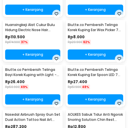
+ Keranjang
+ Keranjang
Huanxingkeji Alat Cukur Bulu
Biutte.co Pembersih Telinga
Hidung Electric Nose Hair
Korek Kuping Ear Wax Picker 7
Trimmer - HN1
PCS - JC7
Rp
110.500
Rp
8.000
Rp
174.900
37%
Rp
20.900
62%
+ Keranjang
+ Keranjang
Biutte.co Pembersih Telinga
Biutte.co Pembersih Telinga
Bayi Korek Kuping with Light -
Korek Kuping Ear Spoon LED 7
0ZJX9
PCS - JC9
Rp
26.400
Rp
27.400
Rp
50.900
49%
Rp
51.900
48%
+ Keranjang
+ Keranjang
Nasedal Airbrush Spray Gun Set
AOLIKES Sabuk Tidur Anti Ngorok
Dual Action Tattoo Nail Art
Snoring Solution Chin Rest
Painting - NT-180K-3
Band Strap - 2107
Rp
287.200
Rp
12.800