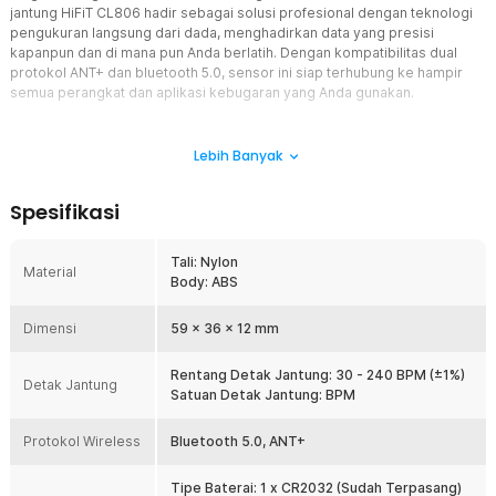
jantung HiFiT CL806 hadir sebagai solusi profesional dengan teknologi
pengukuran langsung dari dada, menghadirkan data yang presisi
kapanpun dan di mana pun Anda berlatih. Dengan kompatibilitas dual
protokol ANT+ dan bluetooth 5.0, sensor ini siap terhubung ke hampir
semua perangkat dan aplikasi kebugaran yang Anda gunakan.
Fitur
Lebih Banyak
Pengukuran Akurasi Tinggi
Menggunakan sirkuit pemroses detak jantung generasi lanjut yang
Spesifikasi
dilengkapi algoritma penyaring gangguan dan interferensi.
Hasilnya, pembacaan pengukuran jantung tetap stabil pada rentang
30-240 BPM dengan toleransi hanya ±1%. Data yang dijelaskan
Tali: Nylon
Material
secara konsisten memungkinkan zona latihan yang lebih presisi
Body: ABS
untuk mendukung program pelatihan yang lebih efektif.
Protokol ANT+ dan Bluetooth 5.0
Dimensi
59 x 36 x 12 mm
Berbeda dari monitor detak jantung berprotokol tunggal, CL806
mendukung bluetooth 5.0 dan ANT+ secara bersamaan. Satu
Rentang Detak Jantung: 30 - 240 BPM (±1%)
Detak Jantung
sensor dapat dihubungkan ke Strava, Run+ Nike Club, Polar Beat,
Satuan Detak Jantung: BPM
dan Blackbird Sport. Tidak perlu mengganti perangkat atau
membeli sensor tambahan untuk pengaturan multiperangkat.
Protokol Wireless
Bluetooth 5.0, ANT+
Indikator LED Penanda Status
Satu masalah umum pengguna sensor jantung adalah tidak tahu
Tipe Baterai: 1 x CR2032 (Sudah Terpasang)