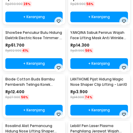
Rp
393.900
28%
Rp
28.900
56%
+ Keranjang
+ Keranjang
ShowSee Pencukur Bulu Hidung
YANQINA Sabuk Penirus Wajah
Elektrik Electric Nose Trimmer -
Face Lifting Mask Anti Wrinkle
C1-BK
Belt - TZ19
Rp
61.700
Rp
14.300
Rp
102.900
41%
Rp
31.900
56%
+ Keranjang
+ Keranjang
Biode Cotton Buds Bambu
LANTHOME Pijat Hidung Magic
Pembersih Telinga Korek
Nose Shaper Clip Lifting - Lan10
Kuping 200 PCS - BD277
Rp
12.400
Rp
3.900
Rp
27.900
56%
Rp
14.900
74%
+ Keranjang
+ Keranjang
Rosalind Alat Pemancung
Lebilif Pen Laser Plasma
Hidung Nose Lifting Shaper
Penghilang Jerawat Wajah