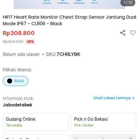
1 / 10
HiFiT Heart Rate Monitor Chest Strap Sensor Jantung Dual
Mode IP67 - CL806
-
Black
Rp
308.800
Rp
423.900
28
%
Belum ada ulasan
•
SKU
7CHRLYBK
Pilihan Warna:
Black
Lihat
Lokasi Lainnya
Informasi Stok:
Jabodetabek
Gudang Online
Pick n Go Bekasi
Tersedia
Pre-Order