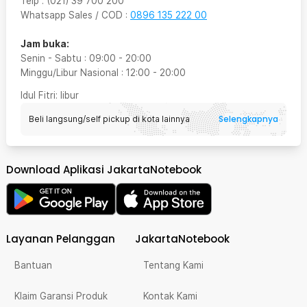
Telp
:
(021) 39 700 200
Whatsapp Sales / COD
:
0896 135 222 00
Jam buka:
Senin - Sabtu
:
09:00
-
20:00
Minggu/Libur Nasional
:
12:00
-
20:00
Idul Fitri
: libur
Selengkapnya
Beli langsung/self pickup di kota lainnya
Download Aplikasi JakartaNotebook
Layanan Pelanggan
JakartaNotebook
Bantuan
Tentang Kami
Klaim Garansi Produk
Kontak Kami