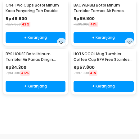
One Two Cups Botol Minum
BAOWENBEI Botol Minum
Kaca Penyaring Teh Double
Tumbler Termos Air Panas
Wall 230ml - X9001
Dingin Stainless 500ml - A1A0
Rp
45.600
Rp
59.800
Rp
77.900
42%
Rp
99.900
41%
+ Keranjang
+ Keranjang
BYS HOUSE Botol Minum
HOT&COOL Mug Tumbler
Tumbler Air Panas Dingin
Coffee Cup BPA Free Stainless
Stainless Steel 380ml - TY204
Steel 350ml - HC300
Rp
34.300
Rp
57.800
Rp
61.900
45%
Rp
97.900
41%
+ Keranjang
+ Keranjang
Ingatkan Saya