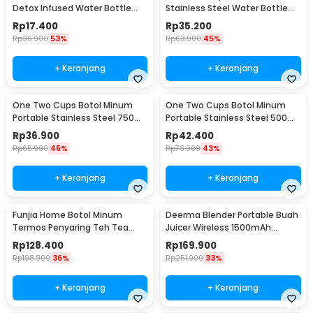
Detox Infused Water Bottle
Stainless Steel Water Bottle
BPA Free 1L - QWF236
300ml - YM006
Rp
17.400
Rp
35.200
Rp
36.900
53%
Rp
63.900
45%
+ Keranjang
+ Keranjang
One Two Cups Botol Minum
One Two Cups Botol Minum
Portable Stainless Steel 750ml
Portable Stainless Steel 500ml
- YM006
- YM006
Rp
36.900
Rp
42.400
Rp
65.900
45%
Rp
73.900
43%
+ Keranjang
+ Keranjang
Funjia Home Botol Minum
Deerma Blender Portable Buah
Termos Penyaring Teh Tea
Juicer Wireless 1500mAh
Infuser 520ml
400ml - DEM-NU05
Rp
128.400
Rp
169.900
Rp
198.900
36%
Rp
251.900
33%
+ Keranjang
+ Keranjang