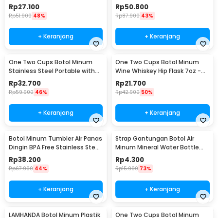
600ml - 830
Cup Head 500ml - SUS304
Rp
27.100
Rp
50.800
Rp
51.900
48%
Rp
87.900
43%
+ Keranjang
+ Keranjang
One Two Cups Botol Minum
One Two Cups Botol Minum
Stainless Steel Portable with
Wine Whiskey Hip Flask 7oz -
Carabiner 750ml - GBD
F0212
Rp
32.700
Rp
21.700
Rp
59.900
46%
Rp
42.900
50%
+ Keranjang
+ Keranjang
Botol Minum Tumbler Air Panas
Strap Gantungan Botol Air
Dingin BPA Free Stainless Steel
Minum Mineral Water Bottle
350ml - HS-6983
Belt Hanger - 3330
Rp
38.200
Rp
4.300
Rp
67.900
44%
Rp
15.900
73%
+ Keranjang
+ Keranjang
LAMHANDA Botol Minum Plastik
One Two Cups Botol Minum