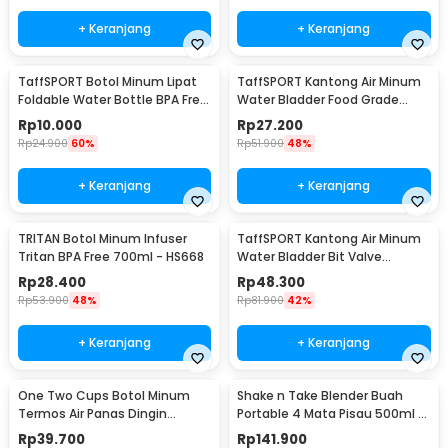
Rincian yang Anda dapatkan untuk pembelian produk ini:
+ Keranjang
+ Keranjang
1 xHip Flask Stainless Steel Botol Minum Liquor Whiskey Vintage
7oz - H-7
TaffSPORT Botol Minum Lipat
TaffSPORT Kantong Air Minum
Foldable Water Bottle BPA Free
Water Bladder Food Grade
700ml - S29
Hydration Bag 2L - SD16
Rp
10.000
Rp
27.200
Rp
24.900
60%
Rp
51.900
48%
+ Keranjang
+ Keranjang
TRITAN Botol Minum Infuser
TaffSPORT Kantong Air Minum
Tritan BPA Free 700ml - HS668
Water Bladder Bit Valve
Hydration Bag 2L - SD16
Rp
28.400
Rp
48.300
Rp
53.900
48%
Rp
81.900
42%
+ Keranjang
+ Keranjang
One Two Cups Botol Minum
Shake n Take Blender Buah
Termos Air Panas Dingin
Portable 4 Mata Pisau 500ml -
Stainless Steel 260ml -
VT-04
Rp
39.700
Rp
141.900