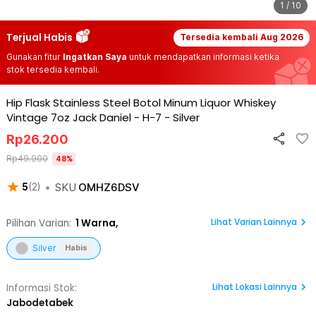
1 / 10
Terjual Habis
Tersedia kembali
Aug 2026
Gunakan fitur
Ingatkan Saya
untuk mendapatkan informasi ketika
stok tersedia kembali.
Hip Flask Stainless Steel Botol Minum Liquor Whiskey
Vintage 7oz Jack Daniel - H-7
-
Silver
Rp
26.200
Rp
49.900
48
%
•
SKU
OMHZ6DSV
5
(
2
)
Lihat Varian Lainnya
Pilihan Varian:
1
Warna,
Silver
Habis
Lihat
Lokasi Lainnya
Informasi Stok:
Jabodetabek