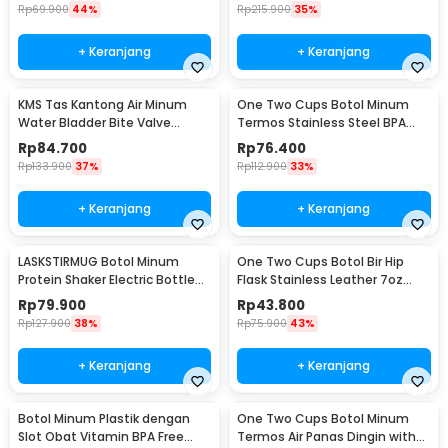
AQW575
Rp
69.900
44%
Rp
215.900
35%
+ Keranjang
+ Keranjang
KMS Tas Kantong Air Minum
One Two Cups Botol Minum
Water Bladder Bite Valve
Termos Stainless Steel BPA
Hydration Bag 3L - BL018
Free 400ml - K623
Rp
84.700
Rp
76.400
Rp
133.900
37%
Rp
112.900
33%
+ Keranjang
+ Keranjang
LASKSTIRMUG Botol Minum
One Two Cups Botol Bir Hip
Protein Shaker Electric Bottle
Flask Stainless Leather 7oz
BPA Free 480ml - 1505
with Shot Glass
Rp
79.900
Rp
43.800
Rp
127.900
38%
Rp
75.900
43%
+ Keranjang
+ Keranjang
Botol Minum Plastik dengan
One Two Cups Botol Minum
Slot Obat Vitamin BPA Free
Termos Air Panas Dingin with