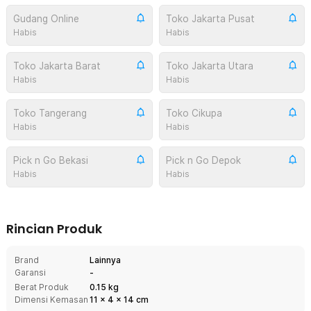
Gudang Online
Toko Jakarta Pusat
Habis
Habis
Toko Jakarta Barat
Toko Jakarta Utara
Habis
Habis
Toko Tangerang
Toko Cikupa
Habis
Habis
Pick n Go Bekasi
Pick n Go Depok
Habis
Habis
Rincian Produk
Brand
Lainnya
Garansi
-
Berat Produk
0.15 kg
Dimensi Kemasan
11
x
4
x
14
cm