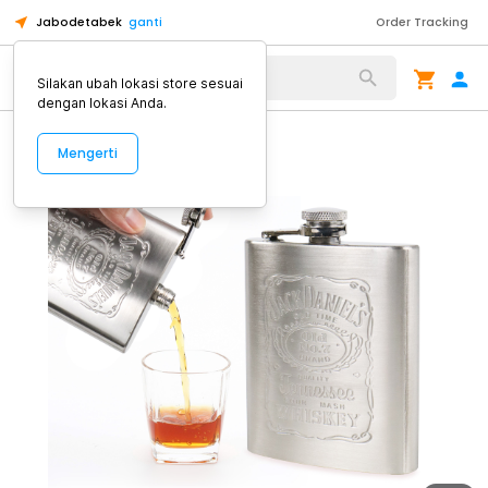
Jabodetabek
ganti
Order Tracking
Alat Kopi
Silakan ubah lokasi store sesuai
dengan lokasi Anda.
Mengerti