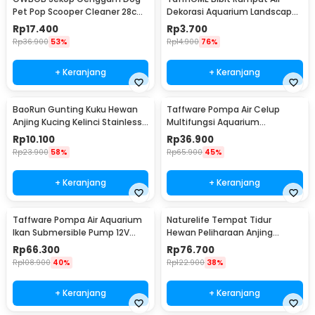
Pet Pop Scooper Cleaner 28cm
Dekorasi Aquarium Landscape
- A11707
Ornament - H0027
Rp
17.400
Rp
3.700
Rp
36.900
53%
Rp
14.900
76%
+ Keranjang
+ Keranjang
BaoRun Gunting Kuku Hewan
Taffware Pompa Air Celup
Anjing Kucing Kelinci Stainless
Multifungsi Aquarium
Steel - 5X
Submersible Pump 12V - QR30E
Rp
10.100
Rp
36.900
Rp
23.900
58%
Rp
65.900
45%
+ Keranjang
+ Keranjang
Taffware Pompa Air Aquarium
Naturelife Tempat Tidur
Ikan Submersible Pump 12V
Hewan Peliharaan Anjing
22W - 12V5M
Kucing Pet Dog Bed Size L -
Rp
66.300
Rp
76.700
NR884
Rp
108.900
40%
Rp
122.900
38%
+ Keranjang
+ Keranjang