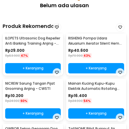
Belum ada ulasan
Produk Rekomendasi
ILOPETS Ultrasonic Dog Repeller
RISHENG Pompa Udara
Anti Barking Training Anjing -
Akuarium Aerator Silent Hemat
TJ-3008
Energi 2.4W - RS-511
Rp
29.000
Rp
40.600
Rp
53.900
47%
Rp
70.900
43%
+ Keranjang
+ Keranjang
NICREW Sarung Tangan Pijat
Mainan Kucing Kupu-Kupu
Grooming Anjing - CWST1
Elektrik Automatic Rotating
Flying Butterfly
Rp
10.200
Rp
16.400
Rp
24.900
60%
Rp
34.900
54%
+ Keranjang
+ Keranjang
OWBOB Sekop Genggam Dog
TaffHOME Bibit Rumput Air