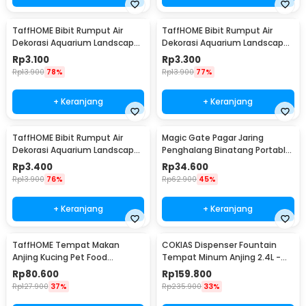
TaffHOME Bibit Rumput Air
TaffHOME Bibit Rumput Air
Dekorasi Aquarium Landscape
Dekorasi Aquarium Landscape
Ornament 10g Lucky Clover -
Ornament 10g Small Fescue -
Rp
3.100
Rp
3.300
H0027
H0027
Rp
13.900
78%
Rp
13.900
77%
+ Keranjang
+ Keranjang
TaffHOME Bibit Rumput Air
Magic Gate Pagar Jaring
Dekorasi Aquarium Landscape
Penghalang Binatang Portable
Ornament 10g Love Grass -
Pet Mesh Fence - TV1
Rp
3.400
Rp
34.600
H0027
Rp
13.900
76%
Rp
62.900
45%
+ Keranjang
+ Keranjang
TaffHOME Tempat Makan
COKIAS Dispenser Fountain
Anjing Kucing Pet Food
Tempat Minum Anjing 2.4L -
Dispenser - PET0640
DR008
Rp
80.600
Rp
159.800
Rp
127.900
37%
Rp
235.900
33%