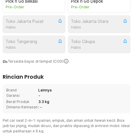
Pick n Go Bekasi
Pick n Go Depok
Pre-Order
Pre-Order
Toko Jakarta Pusat
Toko Jakarta Utara
Habis
Habis
Toko Tangerang
Toko Cikupa
Habis
Habis
Tersedia bayar di tempat (COD)
Rincian Produk
Brand
Lainnya
Garansi
-
Berat Produk
3.3 kg
Dimensi Kemasan
: -
Pet car seat 2-in-1: nyaman, empuk, dan aman untuk hewan kecil. Bisa
jadi tas jinjing, mudah dicuci, dan praktis dipasang di armrest mobil. Ideal
untuk peliharaan ≤ 6 kg.