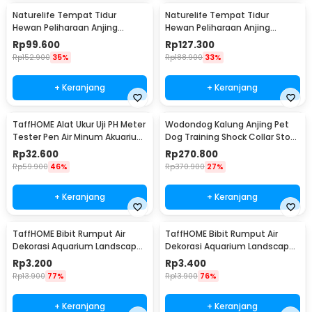
Naturelife Tempat Tidur
Naturelife Tempat Tidur
Hewan Peliharaan Anjing
Hewan Peliharaan Anjing
Kucing Pet Dog Bed Size XL -
Kucing Pet Dog Bed Size XXL -
Rp
99.600
Rp
127.300
NR884
NR884
Rp
152.900
35%
Rp
188.900
33%
+ Keranjang
+ Keranjang
TaffHOME Alat Ukur Uji PH Meter
Wodondog Kalung Anjing Pet
Tester Pen Air Minum Akuarium
Dog Training Shock Collar Stop
- PH-009
Barking 800M - JXG0031
Rp
32.600
Rp
270.800
Rp
59.900
46%
Rp
370.900
27%
+ Keranjang
+ Keranjang
TaffHOME Bibit Rumput Air
TaffHOME Bibit Rumput Air
Dekorasi Aquarium Landscape
Dekorasi Aquarium Landscape
Ornament 10g Big Leaf - H0027
Ornament 10g Big Fescue -
Rp
3.200
Rp
3.400
H0027
Rp
13.900
77%
Rp
13.900
76%
+ Keranjang
+ Keranjang