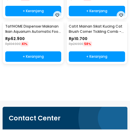
+ Keranjang
+ Keranjang
TaffHOME Dispenser Makanan
Catit Mainan Sikat Kucing Cat
Ikan Aquarium Automatic Food
Brush Corner Tickling Comb -
Timer - GA-300D
MO59
Rp
62.900
Rp
10.700
Rp
104.900
41%
Rp
24.900
58%
+ Keranjang
+ Keranjang
Beli Sekarang
Contact Center