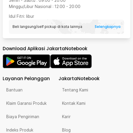
Senin - Sabtu
:
09:00
-
20:00
Minggu/Libur Nasional
:
12:00
-
20:00
Idul Fitri
: libur
Selengkapnya
Beli langsung/self pickup di kota lainnya
Download Aplikasi JakartaNotebook
Layanan Pelanggan
JakartaNotebook
Bantuan
Tentang Kami
Klaim Garansi Produk
Kontak Kami
Biaya Pengiriman
Karir
Indeks Produk
Blog