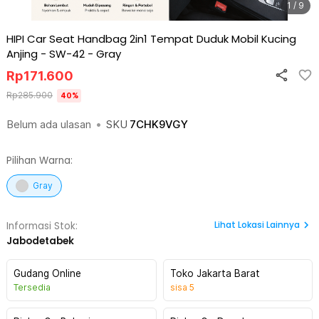
1 / 9
HIPI Car Seat Handbag 2in1 Tempat Duduk Mobil Kucing
Anjing - SW-42
-
Gray
Rp
171.600
Rp
285.900
40
%
Belum ada ulasan
•
SKU
7CHK9VGY
Pilihan Warna:
Gray
Lihat
Lokasi Lainnya
Informasi Stok:
Jabodetabek
Gudang Online
Toko Jakarta Barat
Tersedia
sisa
5