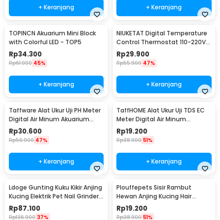
+ Keranjang
+ Keranjang
TOPINCN Akuarium Mini Block
NIUKETAT Digital Temperature
with Colorful LED - TOP5
Control Thermostat 110-220V
Sensor - W3230
Rp
34.300
Rp
29.900
Rp
61.900
45%
Rp
55.900
47%
+ Keranjang
+ Keranjang
Taffware Alat Ukur Uji PH Meter
TaffHOME Alat Ukur Uji TDS EC
Digital Air Minum Akuarium
Meter Digital Air Minum
Tester - PH02
Akuarium - E-1
Rp
30.600
Rp
19.200
Rp
56.900
47%
Rp
38.900
51%
+ Keranjang
+ Keranjang
Ldoge Gunting Kuku Kikir Anjing
Plouffepets Sisir Rambut
Kucing Elektrik Pet Nail Grinder -
Hewan Anjing Kucing Hair
LX01
Removal Comb - AES0124
Rp
87.100
Rp
19.200
Rp
136.900
37%
Rp
38.900
51%