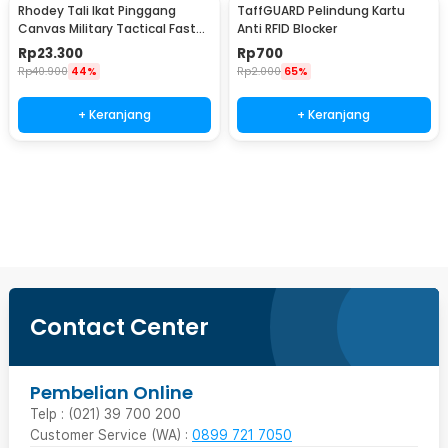
Rhodey Tali Ikat Pinggang
TaffGUARD Pelindung Kartu
Canvas Military Tactical Fast
Anti RFID Blocker
Unlock 120cm - MU055
Rp
23.300
Rp
700
Rp
40.900
44%
Rp
2.000
65%
+ Keranjang
+ Keranjang
Beli Sekarang
Contact Center
Pembelian Online
Telp : (021) 39 700 200
Customer Service (WA) :
0899 721 7050