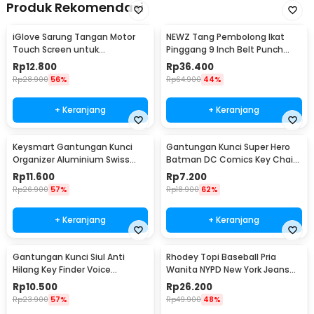
Produk Rekomendasi
iGlove Sarung Tangan Motor
NEWZ Tang Pembolong Ikat
Touch Screen untuk
Pinggang 9 Inch Belt Punch
Smartphone dan Tablet - XT08
Plier - CA-40
Rp
12.800
Rp
36.400
Rp
28.900
56%
Rp
64.900
44%
+ Keranjang
+ Keranjang
Keysmart Gantungan Kunci
Gantungan Kunci Super Hero
Organizer Aluminium Swiss
Batman DC Comics Key Chain
Army Style Size L
Stainless Steel - GB6675
Rp
11.600
Rp
7.200
Rp
26.900
57%
Rp
18.900
62%
+ Keranjang
+ Keranjang
Gantungan Kunci Siul Anti
Rhodey Topi Baseball Pria
Hilang Key Finder Voice
Wanita NYPD New York Jeans
Induction LED - YY-315
Polyester Cap - S8R
Rp
10.500
Rp
26.200
Rp
23.900
57%
Rp
49.900
48%