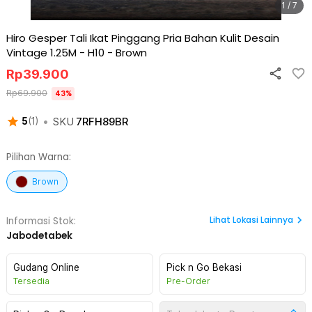
1 / 7
Hiro Gesper Tali Ikat Pinggang Pria Bahan Kulit Desain
Vintage 1.25M - H10
-
Brown
Rp
39.900
Rp
69.900
43
%
•
SKU
7RFH89BR
5
(
1
)
Pilihan Warna:
Brown
Lihat
Lokasi Lainnya
Informasi Stok:
Jabodetabek
Gudang Online
Pick n Go Bekasi
Tersedia
Pre-Order