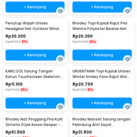
+ Keranjang
+ Keranjang
Penutup Wajah Unisex
Rhodey Topi Kupluk Rajut Pria
Headgear Hat Outdoor Wind
Wanita Polyester Beanie Hat
Mask Balaclava - P01
Winter - EC002
Rp
20.200
Rp
20.200
Rp
40.900
51%
Rp
26.900
25%
+ Keranjang
+ Keranjang
KANCOOL Sarung Tangan
URGENTMAN Topi Kupluk Unisex
Katun Touchscreen Skeleton
Winter Smiley Face Rajut Wol
All Size Unisex - YN1168
Beanie Hat - NM-DS01
Rp
11.100
Rp
20.700
Rp
17.000
35%
Rp
41.900
51%
+ Keranjang
+ Keranjang
Rhodey Ikat Pinggang Pria Kulit
Rhodey Manset Sarung Lengan
Sintetis Style Korea Gesper -
Pelindung Anti Sayat
B1033
Polyethylene Fiber - SYLC-
Rp
51.900
Rp
31.900
HB001