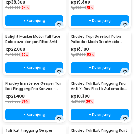
Gesper Metal Model 2 -
Touchscreen Kulit Sintetis Pria
Rp
39.300
Rp
19.800
AA7900
- 9070
Rp
59.000
34%
Rp
39.900
51%
+ Keranjang
+ Keranjang
Balight Masker Motor Full Face
Rhodey Topi Baseball Polos
Balaclava dengan Filter Anti
Polkadot Mesh Breathable
Debu - CISE
Katun Poliester - MZ237
Rp
22.000
Rp
18.100
Rp
43.900
50%
Rp
37.900
53%
+ Keranjang
+ Keranjang
Rhodey Insistence Gesper Tali
Rhodey Tali Ikat Pinggang Pria
Ikat Pinggang Pria Kanvas -
Anti X-Ray Plastik Automatic
2008
Buckle - 899
Rp
21.400
Rp
10.300
Rp
33.000
36%
Rp
16.000
36%
+ Keranjang
+ Keranjang
Tali Ikat Pinggang Gesper
Rhodey Tali Ikat Pinggang Kulit