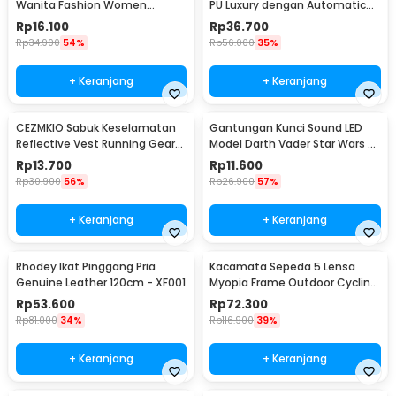
Wanita Fashion Women
PU Luxury dengan Automatic
Leather Belt 110cm - LCL-HF38
Buckle - GSPR
Rp
16.100
Rp
36.700
Rp
34.900
54%
Rp
56.000
35%
+ Keranjang
+ Keranjang
CEZMKIO Sabuk Keselamatan
Gantungan Kunci Sound LED
Reflective Vest Running Gear
Model Darth Vader Star Wars -
High Visibility - B08
BS-050
Rp
13.700
Rp
11.600
Rp
30.900
56%
Rp
26.900
57%
+ Keranjang
+ Keranjang
Rhodey Ikat Pinggang Pria
Kacamata Sepeda 5 Lensa
Genuine Leather 120cm - XF001
Myopia Frame Outdoor Cycling
Sunglasses - 0089
Rp
53.600
Rp
72.300
Rp
81.000
34%
Rp
116.900
39%
+ Keranjang
+ Keranjang