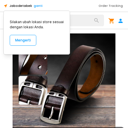
Jabodetabek
ganti
Order Tracking
Alat Kopi
Silakan ubah lokasi store sesuai
dengan lokasi Anda.
Mengerti