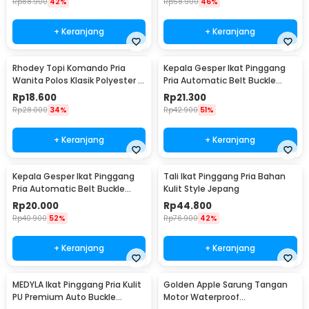
Rp
88.900
42%
Rp
58.900
46%
+ Keranjang
+ Keranjang
Rhodey Topi Komando Pria
Kepala Gesper Ikat Pinggang
Wanita Polos Klasik Polyester -
Pria Automatic Belt Buckle
F314
Metal Model 2 - 620
Rp
18.600
Rp
21.300
Rp
28.000
34%
Rp
42.900
51%
+ Keranjang
+ Keranjang
Kepala Gesper Ikat Pinggang
Tali Ikat Pinggang Pria Bahan
Pria Automatic Belt Buckle
Kulit Style Jepang
Metal Model 4 - 620
Rp
20.000
Rp
44.800
Rp
40.900
52%
Rp
76.900
42%
+ Keranjang
+ Keranjang
MEDYLA Ikat Pinggang Pria Kulit
Golden Apple Sarung Tangan
PU Premium Auto Buckle
Motor Waterproof