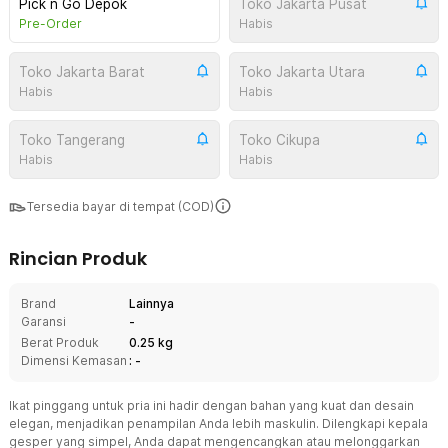
Pick n Go Depok
Toko Jakarta Pusat
Pre-Order
Habis
Toko Jakarta Barat
Toko Jakarta Utara
Habis
Habis
Toko Tangerang
Toko Cikupa
Habis
Habis
Tersedia bayar di tempat (COD)
Rincian Produk
Brand
Lainnya
Garansi
-
Berat Produk
0.25 kg
Dimensi Kemasan
: -
Ikat pinggang untuk pria ini hadir dengan bahan yang kuat dan desain
elegan, menjadikan penampilan Anda lebih maskulin. Dilengkapi kepala
gesper yang simpel, Anda dapat mengencangkan atau melonggarkan