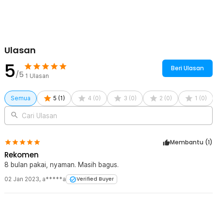
Ulasan
5
Beri Ulasan
/5
1
Ulasan
Semua
5
(
1
)
4
(
0
)
3
(
0
)
2
(
0
)
1
(
0
)
Cari Ulasan
Membantu (
1
)
Rekomen
8 bulan pakai, nyaman. Masih bagus.
02 Jan 2023
,
a*****a
Verified Buyer